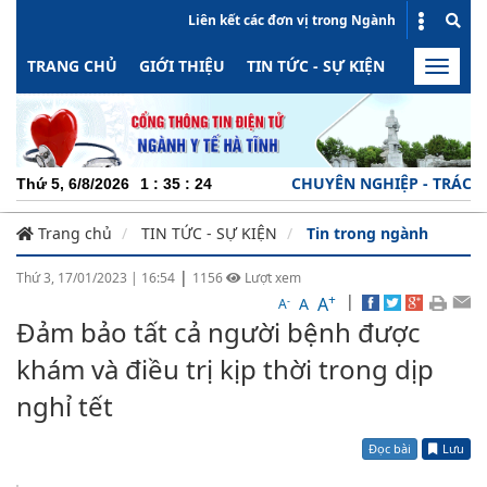
Liên kết các đơn vị trong Ngành
TRANG CHỦ
GIỚI THIỆU
TIN TỨC - SỰ KIỆN
HOẠT ĐỘN
Toggle
naviga
CHUYÊN NGHIỆP - TRÁCH NHIỆM
Thứ 5, 6/8/2026
1
:
35
:
24
Trang chủ
TIN TỨC - SỰ KIỆN
Tin trong ngành
|
Thứ 3, 17/01/2023
|
16:54
1156
Lượt xem
+
|
A
-
A
A
Đảm bảo tất cả người bệnh được
khám và điều trị kịp thời trong dịp
nghỉ tết
Đọc bài
Lưu