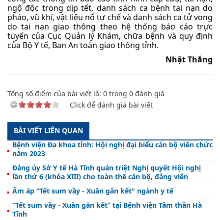
ngộ độc trong dịp tết, danh sách ca bệnh tai nạn do
pháo, vũ khí, vật liệu nổ tự chế và danh sách ca tử vong
do tai nạn giao thông theo hệ thống báo cáo trực
tuyến của Cục Quản lý Khám, chữa bệnh và quy định
của Bộ Y tế, Ban An toàn giao thông tỉnh.
Nhật Thắng
Tổng số điểm của bài viết là:
0
trong
0
đánh giá
Click để đánh giá bài viết
BÀI VIẾT LIÊN QUAN
Bệnh viện Đa khoa tỉnh: Hội nghị đại biểu cán bộ viên chức
năm 2023
Đảng ủy Sở Y tế Hà Tĩnh quán triệt Nghị quyết Hội nghị
lần thứ 6 (khóa XIII) cho toàn thể cán bộ, đảng viên
Ấm áp “Tết sum vầy - Xuân gắn kết" ngành y tế
“Tết sum vầy - Xuân gắn kết” tại Bệnh viện Tâm thần Hà
Tĩnh