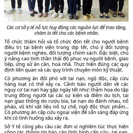
Các cơ sở y tế nỗ lực huy động các nguồn lực để trao tặng,
chăm lo tết cho các bệnh nhân.
Tổ chức thăm hỏi và tổ chức đón tết cho người bệnh
điều trị tại bệnh viện trong dịp tết, chú ý đối tượng
người bệnh nghèo, đối tượng chính sách. Đặc biệt, chú
ý nâng cao tinh thần thái độ phục vụ người bệnh, giao
tiếp, ứng xử ân cần, hoà nhã. Thực hiện đúng các quy
định liên quan và các quy trình chuyên môn kỹ thuật.
Có phương án đối phó với tai nạn, ngộ độc, cấp cứu
hàng loạt có thể xảy ra. Cảnh báo người dân về các
nguy cơ tai nạn hay gặp ngày tết như: thảm họa do tập
trung đông người tại các sự kiện và điểm du lịch, tai
nạn giao thông do rượu bia, tai nạn do đánh nhau, nổ
pháo, vũ khí vật liệu nổ tự chế, ngộ độc thực phẩm...
Có phương án cấp cứu ngoại viện để sẵn sàng đáp ứng
khi có tình huống xấu xảy ra.
Sở Y tế cũng yêu cầu các đơn vị nghiêm túc thực hiện
công tác thông tin báo cáo tình hình cấp cứu, tai nạn,