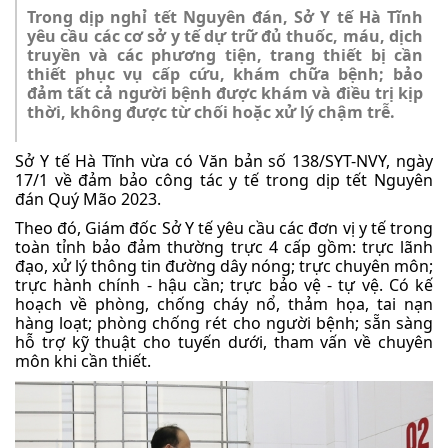
Trong dịp nghỉ tết Nguyên đán, Sở Y tế Hà Tĩnh
yêu cầu các cơ sở y tế dự trữ đủ thuốc, máu, dịch
truyền và các phương tiện, trang thiết bị cần
thiết phục vụ cấp cứu, khám chữa bệnh; bảo
đảm tất cả người bệnh được khám và điều trị kịp
thời, không được từ chối hoặc xử lý chậm trễ.
Sở Y tế Hà Tĩnh vừa có Văn bản số 138/SYT-NVY, ngày
17/1 về đảm bảo công tác y tế trong dịp tết Nguyên
đán Quý Mão 2023.
Theo đó, Giám đốc Sở Y tế yêu cầu các đơn vị y tế trong
toàn tỉnh bảo đảm thường trực 4 cấp gồm: trực lãnh
đạo, xử lý thông tin đường dây nóng; trực chuyên môn;
trực hành chính - hậu cần; trực bảo vệ - tự vệ. Có kế
hoạch về phòng, chống cháy nổ, thảm họa, tai nạn
hàng loạt; phòng chống rét cho người bệnh; sẵn sàng
hỗ trợ kỹ thuật cho tuyến dưới, tham vấn về chuyên
môn khi cần thiết.