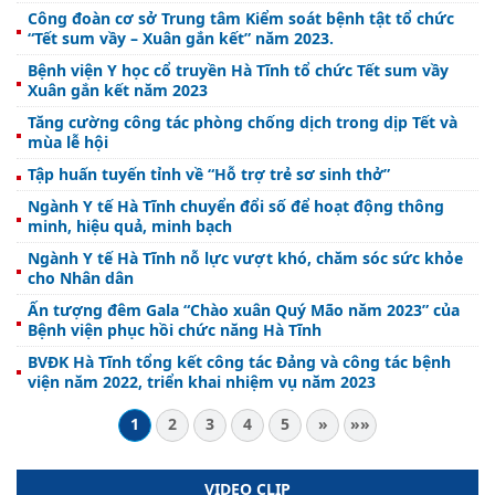
Công đoàn cơ sở Trung tâm Kiểm soát bệnh tật tổ chức
“Tết sum vầy – Xuân gắn kết” năm 2023.
Bệnh viện Y học cổ truyền Hà Tĩnh tổ chức Tết sum vầy
Xuân gắn kết năm 2023
Tăng cường công tác phòng chống dịch trong dịp Tết và
mùa lễ hội
Tập huấn tuyến tỉnh về “Hỗ trợ trẻ sơ sinh thở”
Ngành Y tế Hà Tĩnh chuyển đổi số để hoạt động thông
minh, hiệu quả, minh bạch
Ngành Y tế Hà Tĩnh nỗ lực vượt khó, chăm sóc sức khỏe
cho Nhân dân
Ấn tượng đêm Gala “Chào xuân Quý Mão năm 2023” của
Bệnh viện phục hồi chức năng Hà Tĩnh
BVĐK Hà Tĩnh tổng kết công tác Đảng và công tác bệnh
viện năm 2022, triển khai nhiệm vụ năm 2023
1
2
3
4
5
»
»»
VIDEO CLIP