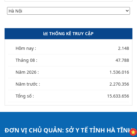
THỐNG KÊ TRUY CẬP
Hôm nay :
2.148
Tháng 08 :
47.788
Năm 2026 :
1.536.016
Năm trước :
2.270.356
Tổng số :
15.633.656
ĐƠN VỊ CHỦ QUẢN:
SỞ Y TẾ TỈNH HÀ TĨNH