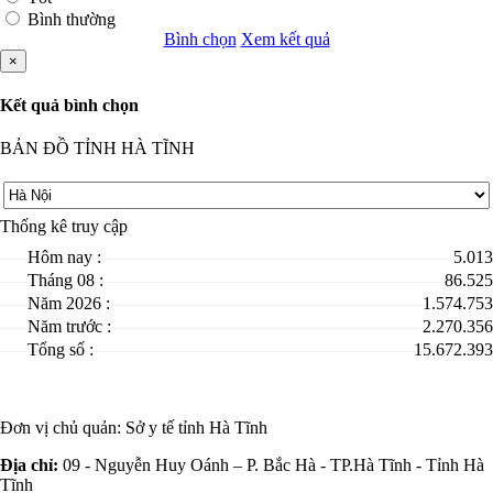
Bình thường
Bình chọn
Xem kết quả
×
Kết quả bình chọn
BẢN ĐỒ TỈNH HÀ TĨNH
Thống kê truy cập
Hôm nay :
5.013
Tháng 08 :
86.525
Năm 2026 :
1.574.753
Năm trước :
2.270.356
Tổng số :
15.672.393
Đơn vị chủ quản:
Sở y tế tỉnh Hà Tĩnh
Địa chỉ:
09 - Nguyễn Huy Oánh – P. Bắc Hà - TP.Hà Tĩnh - Tỉnh Hà
Tĩnh