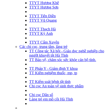
TTYT Hương Khê
TTYT Hương Sơn
TTYT Tiên Điền
TTYT Vũ Quang
TTYT Thạch Hà
TTYT Kỳ Anh
TTYT Cẩm Xuyên
Các chi cục, trung tâm, làng trẻ
TT Công tác Xã hội - Giáo dục nghề nghiệp cho
người khuyết tật Hà Tĩnh
TT Bảo vệ, chăm sóc sức khỏe cán bộ tỉnh.
TT Pháp Y - Giám định Y khoa
TT Kiểm nghiệm thuốc, mp, tp
TT Kiểm soát bệnh tật tỉnh
Chi cục An toàn vệ sinh thực phẩm
Chi cục Dân số
Làng trẻ em mồ côi Hà Tĩnh