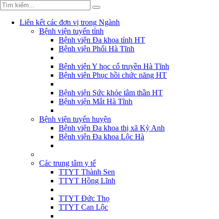
Liên kết các đơn vị trong Ngành
Bệnh viện tuyến tỉnh
Bệnh viện Đa khoa tỉnh HT
Bệnh viện Phổi Hà Tĩnh
Bệnh viện Y học cổ truyền Hà Tĩnh
Bệnh viện Phục hồi chức năng HT
Bệnh viện Sức khỏe tâm thần HT
Bệnh viện Mắt Hà Tĩnh
Bệnh viện tuyến huyện
Bệnh viện Đa khoa thị xã Kỳ Anh
Bệnh viện Đa khoa Lộc Hà
Các trung tâm y tế
TTYT Thành Sen
TTYT Hồng Lĩnh
TTYT Đức Thọ
TTYT Can Lộc