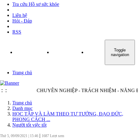
Tra cứu Hồ sơ sức khỏe
Liên hệ
Hỏi - Đáp
RSS
Toggle
TRANG CHỦ
GIỚI THIỆU
TIN TỨC - SỰ KIỆN
navigation
Trang chủ
:
:
CHUYÊN NGHIỆP - TRÁCH NHIỆM - NĂNG ĐỘNG 
Trang chủ
Danh mục
HỌC TẬP VÀ LÀM THEO TƯ TƯỞNG, ĐẠO ĐỨC,
PHONG CÁCH ...
Người tốt việc tốt
|
Thứ 5, 09/09/2021
|
15:46
1687
Lượt xem