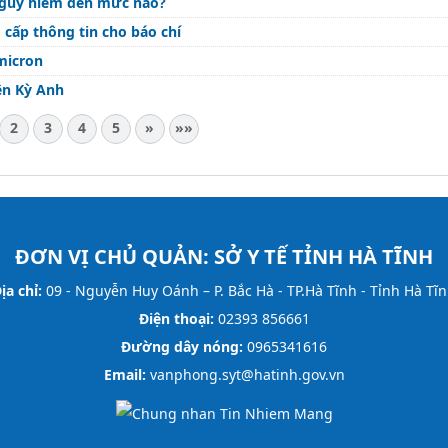
 nguy hiểm đến mức nào?
cấp thông tin cho báo chí
micron
ện Kỳ Anh
2
3
4
5
»
»»
ĐƠN VỊ CHỦ QUẢN:
SỞ Y TẾ TỈNH HÀ TĨNH
ịa chỉ:
09 - Nguyễn Huy Oánh – P. Bắc Hà - TP.Hà Tĩnh - Tỉnh Hà Tĩ
Điện thoại:
02393 856661
Đường dây nóng:
0965341616
Email:
vanphong.syt@hatinh.gov.vn