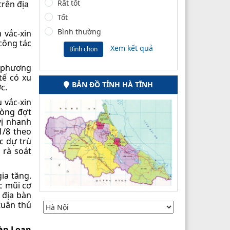
Rất tốt
trên địa
Tốt
Bình thường
 vắc-xin
công tác
Xem kết quả
Bình chọn
c phương
tế có xu
BẢN ĐỒ TỈNH HÀ TĨNH
c.
 vắc-xin
hòng đợt
vị nhanh
1/8 theo
c dự trù
 rà soát
ia tăng.
c mũi cơ
 địa bàn
tuân thủ
àn Loan