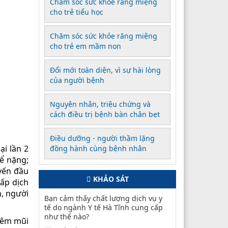
Chăm sóc sức khỏe răng miệng
cho trẻ tiểu học
Chăm sóc sức khỏe răng miệng
cho trẻ em mầm non
Đổi mới toàn diện, vì sự hài lòng
của người bệnh
Nguyên nhân, triệu chứng và
cách điều trị bệnh bàn chân bẹt
Điều dưỡng - người thầm lặng
ại lần 2
đồng hành cùng bệnh nhân
hể nặng;
uyến đầu
KHẢO SÁT
cấp dịch
n, người
Bạn cảm thấy chất lượng dịch vụ y
tế do ngành Y tế Hà Tĩnh cung cấp
như thế nào?
tiêm mũi