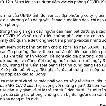
 từ 12 tuổi trở lên chưa được tiêm vắc-xin phòng COVID-19 
ắc nhở của UBND tỉnh đối với các địa phương có tỷ lệ tiêm
 địa phương đều đã quyết liệt vào cuộc lãnh đạo, chỉ đạo 
tiêm phòng.
o trong thời gian gần đây, người dân nắm bắt được qua cá
ắc COVID-19 và số ca có triệu chứng phải vào các cơ sở y 
 lý chủ quan, e dè trong việc tiêm phòng vắc-xin như trướ
 Kiểm soát bệnh tật tỉnh cho biết: "Hiện nay, 60.600 liều
các địa phương, đơn vị theo nhu cầu để tiến hành tiêm p
 Sau khi tiếp nhận vắc-xin, đề nghị các địa phương, đơn 
, khoa học và đúng đối tượng, hoàn thành trước ngày 3
 đó, Trung tâm Kiểm soát bệnh tật tỉnh cũng đang tiếp tụ
 Y tế phân bổ. Vì vậy, đề nghị các địa phương cần tiếp tục
ng hợp, báo cáo số lượng”.
 ca mắc mới và số ca mắc phải vào cơ sở y tế điều trị đều g
rus SARS-CoV-2 xuất hiện, cộng với những người đã tiêm cá
 sẽ dần suy giảm và tỷ lệ trẻ em từ 5 đến dưới 12 tuổi trên
hiệu quả công tác phòng, chống dịch bệnh, người dân cần 
ng khả năng miễn dịch.
Đo