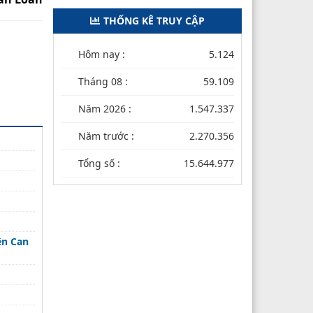
THỐNG KÊ TRUY CẬP
Hôm nay :
5.124
Tháng 08 :
59.109
Năm 2026 :
1.547.337
Năm trước :
2.270.356
Tổng số :
15.644.977
ện Can