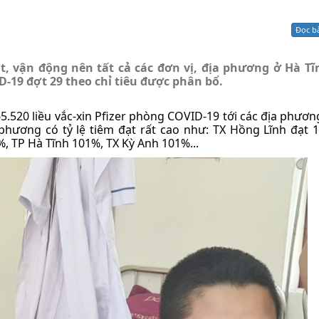
Xử lý kiến nghị - Khiếu nại tố cáo
Khác
Đọc b
át, vận động nên tất cả các đơn vị, địa phương ở Hà T
-19 đợt 29 theo chỉ tiêu được phân bổ.
5.520 liều vắc-xin Pfizer phòng COVID-19 tới các địa phương
 phương có tỷ lệ tiêm đạt rất cao như: TX Hồng Lĩnh đạt 
 TP Hà Tĩnh 101%, TX Kỳ Anh 101%...