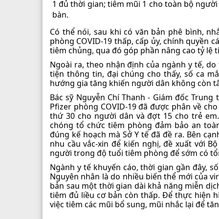
1 đủ thời gian; tiêm mũi 1 cho toàn bộ người
bàn.
Có thể nói, sau khi có văn bản phê bình, nh
phòng COVID-19 thấp, cấp ủy, chính quyền các
tiêm chủng, qua đó góp phần nâng cao tỷ lệ 
Ngoài ra, theo nhận định của ngành y tế, d
tiện thông tin, đại chúng cho thấy, số ca m
hướng gia tăng khiến người dân không còn tâm
Bác sỹ Nguyễn Chí Thanh - Giám đốc Trung tâm
Pfizer phòng COVID-19 đã được phân về cho 
thứ 30 cho người dân và đợt 15 cho trẻ em.
chóng tổ chức tiêm phòng đảm bảo an toàn
đúng kế hoạch mà Sở Y tế đã đề ra. Bên cạnh
nhu cầu vắc-xin để kiến nghị, đề xuất với Bộ
người trong độ tuổi tiêm phòng để sớm có tổ
Ngành y tế khuyến cáo, thời gian gần đây, số
Nguyên nhân là do nhiều biến thể mới của vi
bản sau một thời gian dài khả năng miễn dịch
tiêm đủ liều cơ bản còn thấp. Để thực hiện 
việc tiêm các mũi bổ sung, mũi nhắc lại để tă