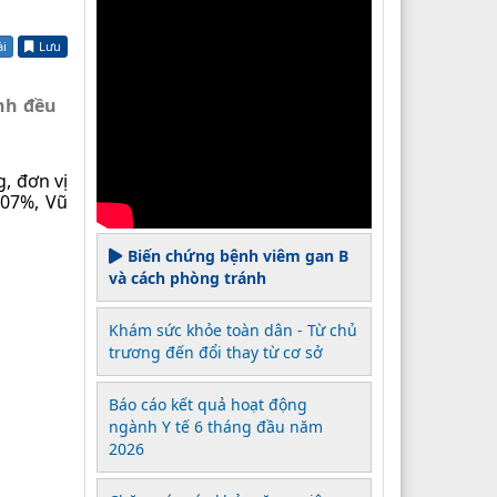
ài
Lưu
ĩnh đều
, đơn vị
107%, Vũ
Biến chứng bệnh viêm gan B
và cách phòng tránh
Khám sức khỏe toàn dân - Từ chủ
trương đến đổi thay từ cơ sở
Báo cáo kết quả hoạt động
ngành Y tế 6 tháng đầu năm
2026