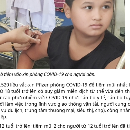
Hà tiêm vắc-xin phòng COVID-19 cho người dân.
.520 liều vắc-xin Pfizer phòng COVID-19 để tiêm mũi nhắc l
 từ 18 tuổi trở lên có suy giảm miễn dịch từ thể vừa đến t
ơ cao phơi nhiễm với COVID-19 như: cán bộ y tế, cán bộ t
ời làm việc trong lĩnh vực giao thông vận tải, người cung 
h vụ du lịch, trung tâm thương mại, siêu thị, chợ), công nhâ
iệp.
12 tuổi trở lên; tiêm mũi 2 cho người từ 12 tuổi trở lên đã 