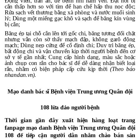
Động viên, trấn an, để bệnh nhi nằm yên. Đặt nơi bị
cắn thấp hơn so với tim để hạn chế hấp thu nọc độc;
Rửa sạch vết thương bằng xà phòng và nước muối sinh
lý; Dùng một miếng gạc khô và sạch để băng kín vùng
bị cắn;
Băng ép tại chỗ cắn lên tới gốc chi, băng tương đối chặt
nhưng vẫn còn sờ thấy mạch đập, không garô động
mạch; Dùng nẹp cứng để cố định chi; Duy trì băng ép,
bất động chi và vận chuyển kịp thời người bệnh đến cơ
sở y tế gần nhất; Cung cấp hình dạng, màu sắc hoặc
ảnh chụp con rắn cho bác sĩ để dễ dàng nhận biết loại
rắn, nhằm có biện pháp cấp cứu kịp thời
(Theo báo
nhandan.vn).
Mạo danh bác sĩ Bệnh viện Trung ương Quân đội
108 lừa đảo người bệnh
Thời gian gần đây xuất hiện hàng loạt trang
fanpage mạo danh Bệnh viện Trung ương Quân đội
108 để tiếp cận người dân nhằm chào bán sản