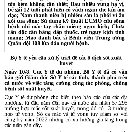
tốn kém không cần thiết; Đau nhiều vùng hạ vị,
bé gái 12 tuổi phát hiện có vách ngăn che kín âm
đạo; Nam thanh niên bị nhiễm sán lá phổi vì ăn
gỏi cua sống; Sử dụng kỹ thuật ECMO cứu sống
bệnh nhi mắc tay chân miệng nguy kịch; Chữa
rắn độc cắn bằng đắp thuốc, trẻ nguy kịch tính
mạng; Mạo danh bác sĩ Bệnh viện Trung ương
Quân đội 108 lừa đảo người bệnh.
Bộ Y tế yêu cầu xử lý triệt để các ổ dịch sốt xuất
huyết
Ngày 10/8, Cục Y tế dự phòng, Bộ Y tế đã có văn
bản gửi Giám đốc Sở Y tế các tỉnh, thành phố trên
cả nước về việc tăng cường công tác phòng, chống
bệnh
sốt xuất huyết
.
Cục Y tế dự phòng cho biết, theo báo cáo của các địa
phương, từ đầu năm đến nay cả nước ghi nhận 57.295
trường hợp mắc sốt xuất huyết, trong đó có 13 trường
hợp tử vong. Số ca mắc và tử vong tuy giảm so với
cùng kỳ năm 2022 nhưng có xu hướng gia tăng trong
các tuần gần đây.