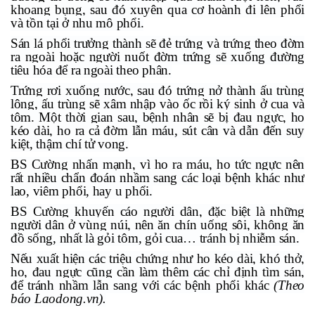
khoang bụng, sau đó xuyên qua cơ hoành đi lên phổi
và tồn tại ở nhu mô phổi.
Sán lá phổi trưởng thành sẽ đẻ trứng và trứng theo đờm
ra ngoài hoặc người nuốt đờm trứng sẽ xuống đường
tiêu hóa để ra ngoài theo phân.
Trứng rơi xuống nước, sau đó trứng nở thành ấu trùng
lông, ấu trùng sẽ xâm nhập vào ốc rồi ký sinh ở cua và
tôm. Một thời gian sau, bệnh nhân sẽ bị đau ngực, ho
kéo dài, ho ra cả đờm lẫn máu, sút cân và dẫn đến suy
kiệt, thậm chí tử vong.
BS Cường nhấn mạnh, vì ho ra máu, ho tức ngực nên
rất nhiều chẩn đoán nhầm sang các loại bệnh khác như
lao, viêm phổi, hay u phổi.
BS Cường khuyến cáo người dân, đặc biệt là những
người dân ở vùng núi, nên ăn chín uống sôi, không ăn
đồ sống, nhất là gỏi tôm, gỏi cua… tránh bị
nhiễm sán
.
Nếu xuất hiện các triệu chứng như ho kéo dài, khó thở,
ho, đau ngực cũng cần làm thêm các chỉ định tìm sán,
để tránh nhầm lẫn sang với các bệnh phổi khác
(Theo
báo Laodong.vn).