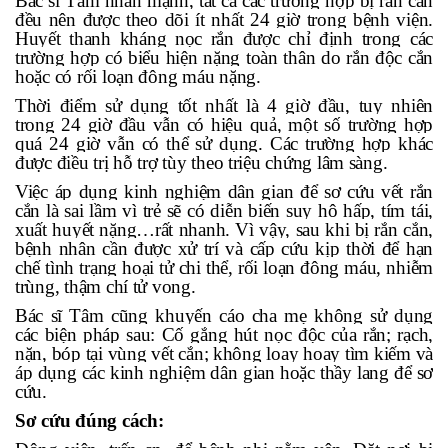
Bác sĩ Tâm nhấn mạnh, tất cả các trường hợp bị rắn cắn
đều nên được theo dõi ít nhất 24 giờ trong bệnh viện.
Huyết thanh kháng nọc rắn được chỉ định trong các
trường hợp có biểu hiện nặng toàn thân do rắn độc cắn
hoặc có rối loạn đông máu nặng.
Thời điểm sử dụng tốt nhất là 4 giờ đầu, tuy nhiên
trong 24 giờ đầu vẫn có hiệu quả, một số trường hợp
quá 24 giờ vẫn có thể sử dụng. Các trường hợp khác
được điều trị hỗ trợ tùy theo triệu chứng lâm sàng.
Việc áp dụng kinh nghiệm dân gian để sơ cứu vết rắn
cắn là sai lầm vì trẻ sẽ có diễn biến suy hô hấp, tím tái,
xuất huyết nặng…rất nhanh. Vì vậy, sau khi bị rắn cắn,
bệnh nhân cần được xử trí và cấp cứu kịp thời để hạn
chế tình trạng hoại tử chi thể, rối loạn đông máu, nhiễm
trùng, thậm chí tử vong.
Bác sĩ Tâm cũng khuyến cáo cha mẹ không sử dụng
các biện pháp sau: Cố gắng hút nọc độc của rắn; rạch,
nặn, bóp tại vùng vết cắn; không loay hoay tìm kiếm và
áp dụng các kinh nghiệm dân gian hoặc thầy lang để sơ
cứu.
Sơ cứu đúng cách: