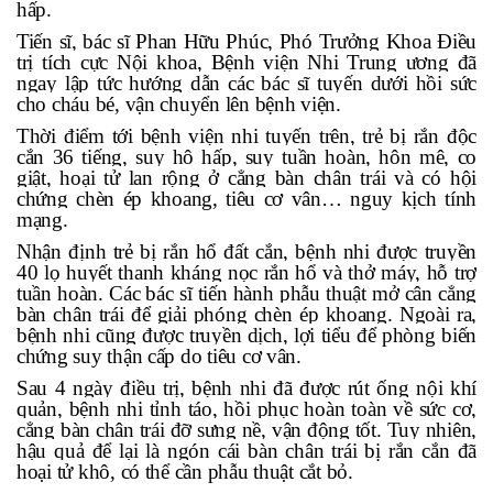
hấp.
Tiến sĩ, bác sĩ Phan Hữu Phúc, Phó Trưởng Khoa Điều
trị tích cực Nội khoa, Bệnh viện Nhi Trung ương đã
ngay lập tức hướng dẫn các bác sĩ tuyến dưới hồi sức
cho cháu bé, vận chuyển lên bệnh viện.
Thời điểm tới bệnh viện nhi tuyến trên, trẻ bị rắn độc
cắn 36 tiếng, suy hô hấp, suy tuần hoàn, hôn mê, co
giật, hoại tử lan rộng ở cẳng bàn chân trái và có hội
chứng chèn ép khoang, tiêu cơ vân… nguy kịch tính
mạng.
Nhận định trẻ bị rắn hổ đất cắn, bệnh nhi được truyền
40 lọ huyết thanh kháng nọc rắn hổ và thở máy, hỗ trợ
tuần hoàn. Các bác sĩ tiến hành phẫu thuật mở cân cẳng
bàn chân trái để giải phóng chèn ép khoang. Ngoài ra,
bệnh nhi cũng được truyền dịch, lợi tiểu để phòng biến
chứng suy thận cấp do tiêu cơ vân.
Sau 4 ngày điều trị, bệnh nhi đã được rút ống nội khí
quản, bệnh nhi tỉnh táo, hồi phục hoàn toàn về sức cơ,
cẳng bàn chân trái đỡ sưng nề, vận động tốt. Tuy nhiên,
hậu quả để lại là ngón cái bàn chân trái bị rắn cắn đã
hoại tử khô, có thể cần phẫu thuật cắt bỏ.