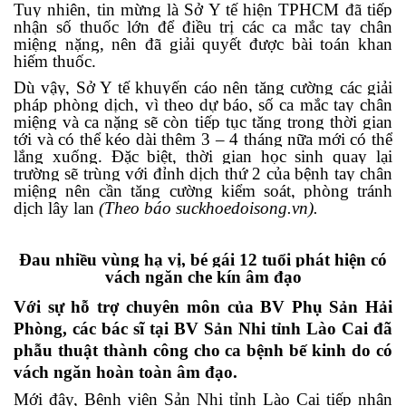
Tuy nhiên, tin mừng là Sở Y tế hiện TPHCM đã tiếp
nhận số thuốc lớn để điều trị các ca mắc tay chân
miệng nặng, nên đã giải quyết được bài toán khan
hiếm thuốc.
Dù vậy, Sở Y tế khuyến cáo nên tăng cường các giải
pháp phòng dịch, vì theo dự báo, số ca mắc tay chân
miệng và ca nặng sẽ còn tiếp tục tăng trong thời gian
tới và có thể kéo dài thêm 3 – 4 tháng nữa mới có thể
lắng xuống. Đặc biệt, thời gian học sinh quay lại
trường sẽ trùng với đỉnh dịch thứ 2 của bệnh tay chân
miệng nên cần tăng cường kiểm soát, phòng tránh
dịch lây lan
(Theo báo suckhoedoisong.vn).
Đau nhiều vùng hạ vị, bé gái 12 tuổi phát hiện có
vách ngăn che kín âm đạo
Với sự hỗ trợ chuyên môn của BV Phụ Sản Hải
Phòng, các bác sĩ tại BV Sản Nhi tỉnh Lào Cai đã
phẫu thuật thành công cho ca bệnh bế kinh do có
vách ngăn hoàn toàn âm đạo.
Mới đây, Bệnh viện Sản Nhi tỉnh Lào Cai tiếp nhận