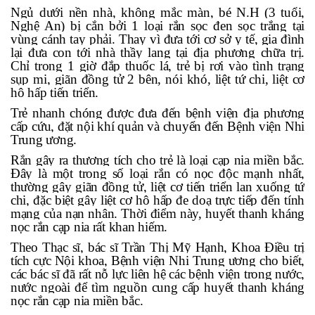
Ngủ dưới nền nhà, không mắc màn, bé N.H (3 tuổi,
Nghệ An) bị cắn bởi 1 loại rắn sọc đen sọc trắng tại
vùng cánh tay phải. Thay vì đưa tới cơ sở y tế, gia đình
lại đưa con tới nhà thầy lang tại địa phương chữa trị.
Chỉ trong 1 giờ đắp thuốc lá, trẻ bị rơi vào tình trạng
sụp mi, giãn đồng tử 2 bên, nói khó, liệt tứ chi, liệt cơ
hô hấp tiến triển.
Trẻ nhanh chóng được đưa đến bệnh viện địa phương
cấp cứu, đặt nội khí quản và chuyển đến Bệnh viện Nhi
Trung ương.
Rắn gây ra thương tích cho trẻ là loại cạp nia miền bắc.
Đây là một trong số loại rắn có nọc độc mạnh nhất,
thường gây giãn đồng tử, liệt cơ tiến triển lan xuống tứ
chi, đặc biệt gây liệt cơ hô hấp đe doạ trực tiếp đến tính
mạng của nạn nhân. Thời điểm này, huyết thanh kháng
nọc rắn cạp nia rất khan hiếm.
Theo Thạc sĩ, bác sĩ Trần Thị Mỹ Hạnh, Khoa Điều trị
tích cực Nội khoa, Bệnh viện Nhi Trung ương cho biết,
các bác sĩ đã rất nỗ lực liên hệ các bệnh viện trong nước,
nước ngoài để tìm nguồn cung cấp huyết thanh kháng
nọc rắn cạp nia miền bắc.