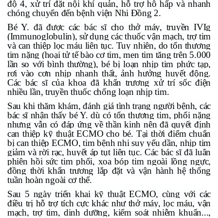
độ 4, xử trí đặt nội khí quản, hỗ trợ hô hấp và nhanh
chóng chuyển đến bệnh viện Nhi Đồng 2.
Bé Y. đã được các bác sĩ cho thở máy, truyền IVIg
(Immunoglobulin), sử dụng các thuốc vận mạch, trợ tim
và can thiệp lọc máu liên tục. Tuy nhiên, do tổn thương
tim nặng (hoại tử tế bào cơ tim, men tim tăng trên 5.000
lần so với bình thường), bé bị loạn nhịp tim phức tạp,
rơi vào cơn nhịp nhanh thất, ảnh hưởng huyết động.
Các bác sĩ của khoa đã khẩn trương xử trí sốc điện
nhiều lần, truyền thuốc chống loạn nhịp tim.
Sau khi thăm khám, đánh giá tình trạng người bệnh, các
bác sĩ nhận thấy bé Y. dù có tổn thương tim, phổi nặng
nhưng vẫn có đáp ứng về thần kinh nên đã quyết định
can thiệp kỹ thuật ECMO cho bé. Tại thời điểm chuẩn
bị can thiệp ECMO, tim bệnh nhi suy yếu dần, nhịp tim
giảm và rời rạc, huyết áp tụt liên tục. Các bác sĩ đã luân
phiên hồi sức tim phổi, xoa bóp tim ngoài lồng ngực,
đồng thời khẩn trương lắp đặt và vận hành hệ thống
tuần hoàn ngoài cơ thể.
Sau 5 ngày triển khai kỹ thuật ECMO, cùng với các
điều trị hỗ trợ tích cực khác như thở máy, lọc máu, vận
mạch, trợ tim, dinh dưỡng, kiểm soát nhiễm khuẩn...,