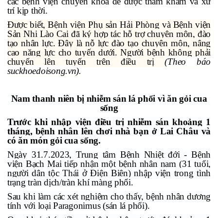
các bệnh viện chuyên khoa để được thăm khám và xử
trí kịp thời.
Được biết, Bệnh viện Phụ sản Hải Phòng và Bệnh viện
Sản Nhi Lào Cai đã ký hợp tác hỗ trợ chuyên môn, đào
tạo nhân lực. Đây là nỗ lực đào tạo chuyên môn, nâng
cao năng lực cho tuyến dưới. Người bệnh không phải
chuyển lên tuyến trên điều trị
(Theo báo
suckhoedoisong.vn
).
Nam thanh niên bị nhiễm sán lá phổi vì ăn gỏi cua
sống
Trước khi nhập viện điều trị
nhiễm sán
khoảng 1
tháng, bệnh nhân lên chơi nhà bạn ở Lai Châu và
có ăn món gỏi cua sống.
Ngày 31.7.2023, Trung tâm Bệnh Nhiệt đới - Bệnh
viện Bạch Mai tiếp nhận một bệnh nhân nam (31 tuổi,
người dân tộc Thái ở Điện Biên) nhập viện trong tình
trạng tràn dịch/tràn khí màng phổi.
Sau khi làm các xét nghiệm cho thấy, bệnh nhân dương
tính với loại Paragonimus (sán lá phổi).