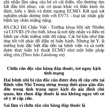
ghi nhận lâm sàng của bé có cải thiện, tổn thương tim
bắt đầu hồi phục, các cơ quan khác và thần kinh ổn
định, hiểu y lệnh và được ngưng ECMO. Kết quả xét
nghiệm phân dương tính với EV71 - loại tác nhân gây
bệnh tay chân miệng nặng.
BS.CK2 Đỗ Châu Việt - Trưởng khoa Hồi sức Nhiễm
và COVID-19 cho biết, khoa là nơi tiếp nhận và điều trị
bệnh tay chân miệng mức độ nặng. Các bé hầu như đáp
ứng tốt với phác đồ điều trị hiện hành. Nhưng bé Y. là
trường hợp đặc biệt đầu tiên tại bệnh viện và cả nước
được thực hiện kỹ thuật ECMO như một biện pháp
sống còn
(Theo báo Laodong.vn).
Chữa rắn độc cắn bằng đắp thuốc, trẻ nguy kịch
tính mạng
Hai bệnh nhi bị
rắn độc cắn
được đưa đi cấp cứu tại
Bệnh viện Nhi Trung ương trong thời gian gần đây
đều trong tình trạng nguy kịch do gia đình chủ
quan, lựa chọn đắp thuốc lá mà không ngay tới cơ
sở y tế cấp cứu.
Sai lầm vì chữa rắn cắn bằng đắp thuốc lá