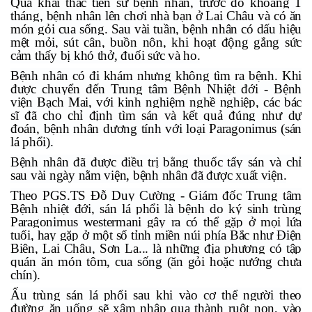
Qua khai thác tiền sử bệnh nhân, trước đó khoảng 1
tháng, bệnh nhân lên chơi nhà bạn ở Lai Châu và có ăn
món gỏi cua sống. Sau vài tuần, bệnh nhân có dấu hiệu
mệt mỏi, sút cân, buồn nôn, khi hoạt động gắng sức
cảm thấy bị khó thở, đuối sức và ho.
Bệnh nhân có đi khám nhưng không tìm ra bệnh. Khi
được chuyển đến Trung tâm Bệnh Nhiệt đới - Bệnh
viện Bạch Mai, với kinh nghiệm nghề nghiệp, các bác
sĩ đã cho chỉ định tìm sán và kết quả đúng như dự
đoán, bệnh nhân dương tính với loại Paragonimus (sán
lá phổi).
Bệnh nhân đã được điều trị bằng thuốc tẩy sán và chỉ
sau vài ngày nằm viện, bệnh nhân đã được xuất viện.
Theo PGS.TS Đỗ Duy Cường - Giám đốc Trung tâm
Bệnh nhiệt đới, sán lá phổi là bệnh do ký sinh trùng
Paragonimus westermani gây ra có thể gặp ở mọi lứa
tuổi, hay gặp ở một số tỉnh miền núi phía Bắc như Điện
Biên, Lai Châu, Sơn La... là những địa phương có tập
quán ăn món tôm, cua sống (ăn gỏi hoặc nướng chưa
chín).
Ấu trùng sán lá phổi sau khi vào cơ thể người theo
đường ăn uống sẽ xâm nhập qua thành ruột non, vào