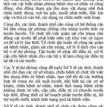
tích cực các biện pháp phòng bệnh cho cá nhân và cộng
đồng, chủ động tham gia thu dọn vật dụng phế thải
chứa nước đọng, nơi bọ gậy, muỗi phát triển, đậy kín
nắp và thả cá vào bể, các dụng cụ chứa nước sinh hoạt.
Cùng đó, các tỉnh, thành phố cần củng cố hệ thống cán
bộ làm công tác phòng chống côn trùng tuyến tỉnh và
tuyến huyện. Tổ chức tốt việc giám sát côn trùng chủ
động các tuyến để phát hiện sớm các khu vực có nguy
cơ để xử lý kịp thời; Tổ chức tập huấn về công tác giám
sát bệnh nhân, giám sát côn trùng, xử lý ổ dịch cho cán
bộ y tế dự phòng. Tập huấn về phác đồ điều trị, xử lý
cấp cứu bệnh nhân cho cán bộ y tế làm công tác điều trị
tại tất cả các tuyến.
Cục Y tế dự phòng cũng đề nghị Sở Y tế các tỉnh, thành
phố chỉ đạo các cơ sở khám, chữa bệnh tổ chức tốt việc
thu dung điều trị bệnh nhân, hạn chế tối đa các trường
hợp tử vong do sốt xuất huyết, đặc biệt tại các cơ sở
khám, chữa bệnh tư nhân, tránh tình trạng bệnh nhân
không được tư vấn, cấp cứu, điều trị và chuyển tuyến
kịp thời, đồng thời có kế hoạch phân tuyến điều trị, hỗ
trợ tuyến dưới, tránh tình trạng quá tải bệnh viện.
Sở Y tế các tỉnh, thành phố tổ chức các đoàn công tác