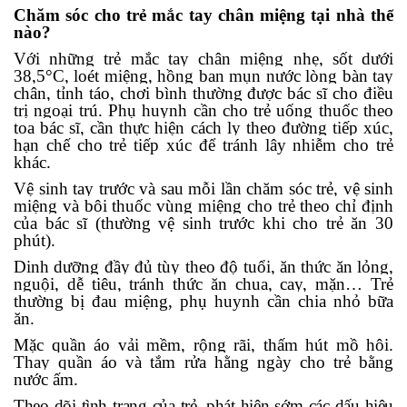
Chăm sóc cho trẻ mắc tay chân miệng tại nhà thế
nào?
Với những trẻ mắc tay chân miệng nhẹ, sốt dưới
38,5°C, loét miệng, hồng ban mụn nước lòng bàn tay
chân, tỉnh táo, chơi bình thường được bác sĩ cho điều
trị ngoại trú. Phụ huynh cần cho trẻ uống thuốc theo
toa bác sĩ, cần thực hiện cách ly theo đường tiếp xúc,
hạn chế cho trẻ tiếp xúc để tránh lây nhiễm cho trẻ
khác.
Vệ sinh tay trước và sau mỗi lần chăm sóc trẻ, vệ sinh
miệng và bôi thuốc vùng miệng cho trẻ theo chỉ định
của bác sĩ (thường vệ sinh trước khi cho trẻ ăn 30
phút).
Dinh dưỡng đầy đủ tùy theo độ tuổi, ăn thức ăn lỏng,
nguội, dễ tiêu, tránh thức ăn chua, cay, mặn… Trẻ
thường bị đau miệng, phụ huynh cần chia nhỏ bữa
ăn.
Mặc quần áo vải mềm, rộng rãi, thấm hút mồ hôi.
Thay quần áo và tắm rửa hằng ngày cho trẻ bằng
nước ấm.
Theo dõi tình trạng của trẻ, phát hiện sớm các dấu hiệu