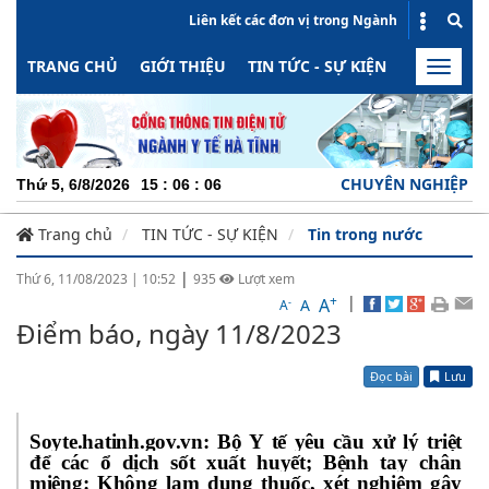
Liên kết các đơn vị trong Ngành
TRANG CHỦ
GIỚI THIỆU
TIN TỨC - SỰ KIỆN
HOẠT ĐỘN
Toggle
naviga
CHUYÊN NGHIỆP - TRÁCH NHIỆM
Thứ 5, 6/8/2026
15
:
06
:
07
Trang chủ
TIN TỨC - SỰ KIỆN
Tin trong nước
|
Thứ 6, 11/08/2023
|
10:52
935
Lượt xem
+
|
A
-
A
A
Điểm báo, ngày 11/8/2023
Đọc bài
Lưu
Soyte.hatinh.gov.vn: Bộ Y tế yêu cầu xử lý triệt
để các ổ dịch sốt xuất huyết; Bệnh tay chân
miệng: Không lạm dụng thuốc, xét nghiệm gây