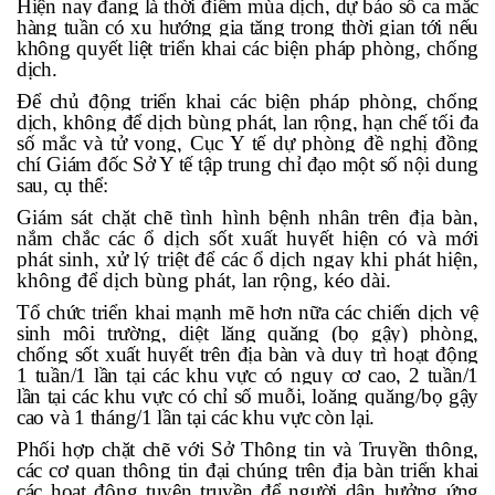
Hiện nay đang là thời điểm
mùa dịch
, dự báo số ca mắc
hàng tuần có xu hướng gia tăng trong thời gian tới nếu
không quyết liệt triển khai các biện pháp phòng, chống
dịch.
Để chủ động triển khai các biện pháp phòng, chống
dịch, không để dịch bùng phát, lan rộng, hạn chế tối đa
số mắc và tử vong, Cục Y tế dự phòng đề nghị đồng
chí Giám đốc Sở Y tế tập trung chỉ đạo một số nội dung
sau, cụ thể:
Giám sát chặt chẽ tình hình bệnh nhân trên địa bàn,
nắm chắc các ổ dịch sốt xuất huyết hiện có và mới
phát sinh, xử lý triệt để các ổ dịch ngay khi phát hiện,
không để dịch bùng phát, lan rộng, kéo dài.
Tổ chức triển khai mạnh mẽ hơn nữa các chiến dịch vệ
sinh môi trường, diệt lăng quăng (bọ gậy) phòng,
chống sốt xuất huyết trên địa bàn và duy trì hoạt động
1 tuần/1 lần tại các khu vực có nguy cơ cao, 2 tuần/1
lần tại các khu vực có chỉ số muỗi, loăng quăng/bọ gậy
cao và 1 tháng/1 lần tại các khu vực còn lại.
Phối hợp chặt chẽ với Sở Thông tin và Truyền thông,
các cơ quan thông tin đại chúng trên địa bàn triển khai
các hoạt động tuyên truyền để người dân hưởng ứng