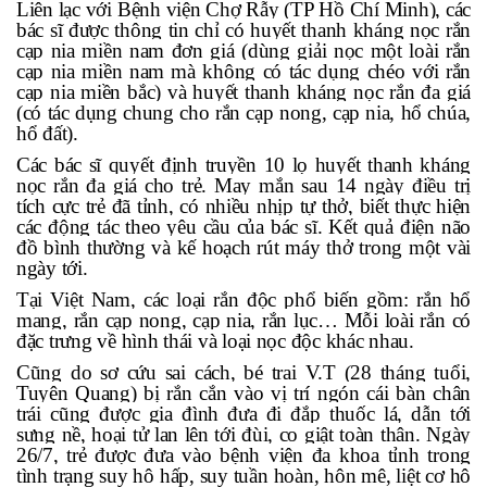
Liên lạc với Bệnh viện Chợ Rẫy (TP Hồ Chí Minh), các
bác sĩ được thông tin chỉ có huyết thanh kháng nọc rắn
cạp nia miền nam đơn giá (dùng giải nọc một loài rắn
cạp nia miền nam mà không có tác dụng chéo với rắn
cạp nia miền bắc) và huyết thanh kháng nọc rắn đa giá
(có tác dụng chung cho rắn cạp nong, cạp nia, hổ chúa,
hổ đất).
Các bác sĩ quyết định truyền 10 lọ huyết thanh kháng
nọc rắn đa giá cho trẻ. May mắn sau 14 ngày điều trị
tích cực trẻ đã tỉnh, có nhiều nhịp tự thở, biết thực hiện
các động tác theo yêu cầu của bác sĩ. Kết quả điện não
đồ bình thường và kế hoạch rút máy thở trong một vài
ngày tới.
Tại Việt Nam, các loại rắn độc phổ biến gồm: rắn hổ
mang, rắn cạp nong, cạp nia, rắn lục… Mỗi loài rắn có
đặc trưng về hình thái và loại nọc độc khác nhau.
Cũng do sơ cứu sai cách, bé trai V.T (28 tháng tuổi,
Tuyên Quang) bị rắn cắn vào vị trí ngón cái bàn chân
trái cũng được gia đình đưa đi đắp thuốc lá, dẫn tới
sưng nề, hoại tử lan lên tới đùi, co giật toàn thân. Ngày
26/7, trẻ được đưa vào bệnh viện đa khoa tỉnh trong
tình trạng suy hô hấp, suy tuần hoàn, hôn mê, liệt cơ hô