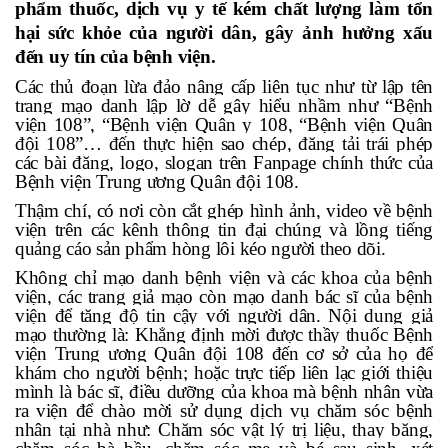
phẩm thuốc, dịch vụ y tế kém chất lượng làm tổn
hại sức khỏe của người dân, gây ảnh hưởng xấu
đến uy tín của bệnh viện.
Các thủ đoạn lừa đảo nâng cấp liên tục như từ lập
tên
trang mạo danh
lập lờ dễ gây hiểu nhầm như “Bệnh
viện 108”, “Bệnh viện Quân y 108, “Bệnh viện Quân
đội 108”… đến thực hiện sao chép, đăng tải trái phép
các bài đăng, logo, slogan trên Fanpage chính thức của
Bệnh viện Trung ương Quân đội 108.
Thậm chí, có nơi còn cắt ghép hình ảnh, video về bệnh
viện trên các kênh thông tin đại chúng và lồng tiếng
quảng cáo sản phẩm hòng lôi kéo người theo dõi.
Không chỉ mạo danh bệnh viện và các khoa của bệnh
viện, các trang giả mạo còn
mạo danh bác sĩ
của bệnh
viện để tăng độ tin cậy với người dân. Nội dung giả
mạo thường là: Khẳng định mời được thầy thuốc Bệnh
viện Trung ương Quân đội 108 đến cơ sở của họ để
khám cho người bệnh; hoặc trực tiếp liên lạc giới thiệu
mình là bác sĩ, điều dưỡng của khoa mà bệnh nhân vừa
ra viện để chào mời sử dụng dịch vụ chăm sóc bệnh
nhân tại nhà như: Chăm sóc vật lý trị liệu, thay băng,