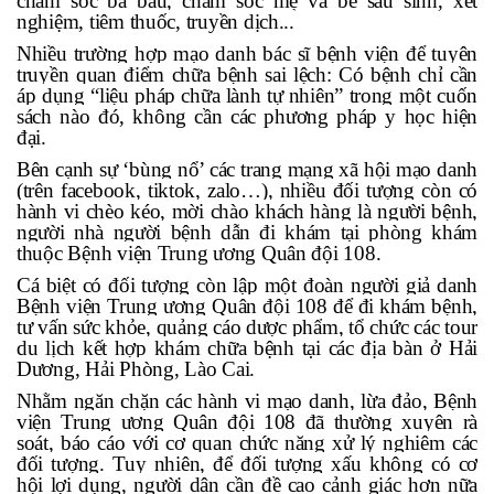
chăm sóc bà bầu, chăm sóc mẹ và bé sau sinh, xét
nghiệm, tiêm thuốc, truyền dịch...
Nhiều trường hợp mạo danh bác sĩ bệnh viện để tuyên
truyền quan điểm chữa bệnh sai lệch: Có bệnh chỉ cần
áp dụng “liệu pháp chữa lành tự nhiên” trong một cuốn
sách nào đó, không cần các phương pháp y học hiện
đại.
Bên cạnh sự ‘bùng nổ’ các trang mạng xã hội mạo danh
(trên facebook, tiktok, zalo…), nhiều đối tượng còn có
hành vi chèo kéo, mời chào khách hàng là người bệnh,
người nhà người bệnh dẫn đi khám tại phòng khám
thuộc Bệnh viện Trung ương Quân đội 108.
Cá biệt có đối tượng còn lập một đoàn người giả danh
Bệnh viện Trung ương Quân đội 108 để đi khám bệnh,
tư vấn sức khỏe, quảng cáo dược phẩm, tổ chức các tour
du lịch kết hợp khám chữa bệnh tại các địa bàn ở Hải
Dương, Hải Phòng, Lào Cai.
Nhằm ngăn chặn các hành vi mạo danh, lừa đảo, Bệnh
viện Trung ương Quân đội 108 đã thường xuyên rà
soát, báo cáo với cơ quan chức năng xử lý nghiêm các
đối tượng. Tuy nhiên, để đối tượng xấu không có cơ
hội lợi dụng, người dân cần đề cao cảnh giác hơn nữa