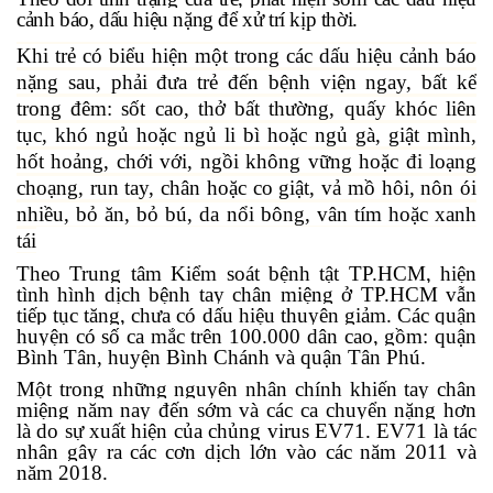
cảnh báo, dấu hiệu nặng để xử trí kịp thời.
Khi trẻ có biểu hiện một trong các dấu hiệu cảnh báo
nặng sau, phải đưa trẻ đến bệnh viện ngay, bất kể
trong đêm: sốt cao, thở bất thường, quấy khóc liên
tục, khó ngủ hoặc ngủ li bì hoặc ngủ gà, giật mình,
hốt hoảng, chới với, ngồi không vững hoặc đi loạng
choạng, run tay, chân hoặc co giật, vả mồ hôi, nôn ói
nhiều, bỏ ăn, bỏ bú, da nổi bông, vân tím hoặc xanh
tái
Theo Trung tâm Kiểm soát bệnh tật TP.HCM, hiện
tình hình dịch bệnh tay chân miệng ở TP.HCM vẫn
tiếp tục tăng, chưa có dấu hiệu thuyên giảm. Các quận
huyện có số ca mắc trên 100.000 dân cao, gồm: quận
Bình Tân, huyện Bình Chánh và quận Tân Phú.
Một trong những nguyên nhân chính khiến tay chân
miệng năm nay đến sớm và các ca chuyển nặng hơn
là do sự xuất hiện của chủng virus EV71. EV71 là tác
nhân gây ra các cơn dịch lớn vào các năm 2011 và
năm 2018.