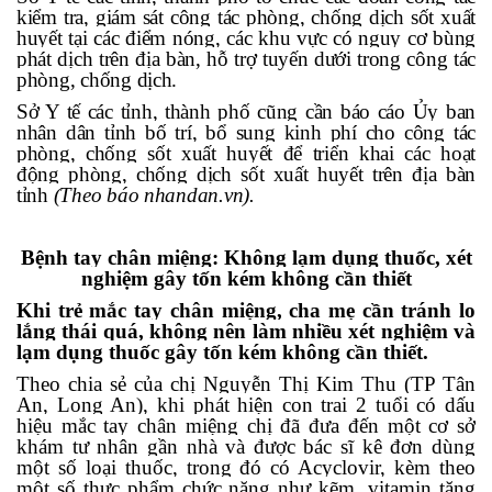
kiểm tra, giám sát công tác phòng, chống dịch sốt xuất
huyết tại các điểm nóng, các khu vực có nguy cơ bùng
phát dịch trên địa bàn, hỗ trợ tuyến dưới trong công tác
phòng, chống dịch.
Sở Y tế các tỉnh, thành phố cũng cần báo cáo Ủy ban
nhân dân tỉnh bố trí, bổ sung kinh phí cho công tác
phòng, chống sốt xuất huyết để triển khai các hoạt
động phòng, chống dịch sốt xuất huyết trên địa bàn
tỉnh
(Theo báo nhandan.vn).
Bệnh tay chân miệng: Không lạm dụng thuốc, xét
nghiệm gây tốn kém không cần thiết
Khi trẻ mắc tay chân miệng, cha mẹ cần tránh lo
lắng thái quá, không nên làm nhiều xét nghiệm và
lạm dụng thuốc gây tốn kém không cần thiết.
Theo chia sẻ của chị Nguyễn Thị Kim Thu (TP Tân
An, Long An), khi phát hiện con trai 2 tuổi có dấu
hiệu mắc tay chân miệng chị đã đưa đến một cơ sở
khám tư nhân gần nhà và được bác sĩ kê đơn dùng
một số loại thuốc, trong đó có Acyclovir, kèm theo
một số thực phẩm chức năng như kẽm, vitamin tăng