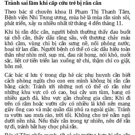
Tránh sai lầm khi cấp cứu trẻ bị rắn cắn
Theo bác sĩ chuyên khoa II Phạm Thị Thanh Tâm,
Bệnh viện Nhi Trung ương, mùa hè là
mùa rắn
sinh sôi,
phát triển, xảy ra nhiều nhất từ tháng 4 đến tháng 11.
Khi bị rắn độc cắn, người bệnh thường thấy đau buốt
tại chỗ cắn, thấy dấu răng sâu, vết thương chảy máu
khó cầm, vùng chi bị cắn sưng nề, nổi phỏng nước,
hoại tử lan dần. Người bệnh có thể có các dấu hiệu toàn
thân như nhìn mờ, sụp mi, đau rát họng, nói khó, nuốt
sặc, liệt cơ tiến triển lan xuống tứ chi, thậm chí co giật,
hôn mê.
Các bác sĩ lưu ý trong dịp hè các phụ huynh cần biết
cách phòng ngừa cho con em mình không bị rắn cắn
bằng cách: Tránh tới những nơi có thể có rắn như
những khu vực có cỏ cao, bụi cây um tùm, hang có
nhiều gạch đá, khu vực gần chuồng gia cầm; Khi đi
trên cỏ rậm hoặc vườn cây có nhiều lá khô nên mang
giày ống cao và mặc quần dài phủ ra ngoài giày. Tránh
ra vườn sau mưa rào, trời tối. Không cho trẻ nằm ngủ
dưới nền nhà. Nếu thấy rắn trong tự nhiên, nên để rắn
tự đi, tránh bắt hay chọc phá rắn.