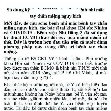
Sử dụng kỹ thuật ECMO cứu sống bệnh nhi mắc
tay chân miệng nguy kịch
Mới đây, để cứu sống bệnh nhi mắc bệnh
tay chân
miệng
nguy kịch, các bác sĩ tại khoa Hồi sức Nhiễm
và COVID-19 - Bệnh viện Nhi Đồng 2 đã sử dụng
kỹ thuật ECMO (trao đổi oxy qua màng ngoài cơ
thể). Đây là trường hợp đầu tiên trên cả nước dùng
phương pháp này trong điều trị bệnh tay chân
miệng.
Thông tin từ BS.CK1 Võ Thành Luân - Phó trưởng
khoa Hồi sức Nhiễm và COVID-19 cho biết, trường
hợp được can thiệp ECMO là bệnh nhi T.N.Y. giới tính
nữ, sinh năm 2018 sống tại TP Hồ Chí Minh, bị mắc
bệnh tay chân miệng độ 4.
Khai thác bệnh sử từ người nhà, bé Y. có biểu hiện đau
đầu, sốt cao được cho uống thuốc hạ sốt kết hợp lau
mát nhưng không hạ. Ngày hôm sau, bé Y. vẫn sốt cao,
run tay chân, giật mình nhiều lần, thở mệt, da nổi tím
toàn thân. Gia đình đưa bé Y. vào bệnh viện tuyến
trước. Tại đây, bé được chẩn đoán bệnh tay chân miệng