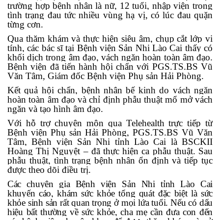
trường hợp bệnh nhân là nữ, 12 tuổi, nhập viện trong
tình trạng đau tức nhiều vùng hạ vị, có lúc đau quặn
từng cơn.
Qua thăm khám và thực hiện siêu âm, chụp cắt lớp vi
tính, các bác sĩ tại Bệnh viện Sản Nhi Lào Cai thấy có
khối dịch trong âm đạo, vách ngăn hoàn toàn âm đạo.
Bệnh viện đã tiến hành hội chẩn với PGS.TS.BS Vũ
Văn Tâm, Giám đốc Bệnh viện Phụ sản Hải Phòng.
Kết quả hội chẩn, bệnh nhân bế kinh do vách ngăn
hoàn toàn âm đạo và chỉ định phẫu thuật mổ mở vách
ngăn và tạo hình âm đạo.
Với hỗ trợ chuyên môn qua Telehealth trực tiếp từ
Bệnh viện Phụ sản Hải Phòng, PGS.TS.BS Vũ Văn
Tâm, Bệnh viện Sản Nhi tỉnh Lào Cai là BSCKII
Hoàng Thị Nguyệt – đã thực hiện ca phẫu thuật. Sau
phẫu thuật, tình trạng bệnh nhân ổn định và tiếp tục
được theo dõi điều trị.
Các chuyên gia Bệnh viện Sản Nhi tỉnh Lào Cai
khuyến cáo, khám sức khỏe tổng quát đặc biệt là sức
khỏe sinh sản rất quan trọng ở mọi lứa tuổi. Nếu có dấu
hiệu bất thường về sức khỏe, cha mẹ cần đưa con đến