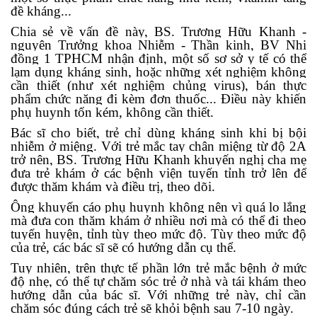
đề kháng...
Chia sẻ về vấn đề này, BS. Trương Hữu Khanh -
nguyên Trưởng khoa Nhiễm - Thần kinh, BV Nhi
đồng 1 TPHCM nhận định, một số sơ sở y tế có thể
lạm dụng kháng sinh, hoặc những xét nghiệm không
cần thiết (như xét nghiệm chủng virus), bán thực
phẩm chức năng đi kèm đơn thuốc... Điều này khiến
phụ huynh tốn kém, không cần thiết.
Bác sĩ cho biết, trẻ chỉ dùng kháng sinh khi bị bội
nhiễm ở miệng. Với trẻ mắc tay chân miệng từ độ 2A
trở nên, BS. Trương Hữu Khanh khuyến nghị cha mẹ
đưa trẻ khám ở các bệnh viện tuyến tỉnh trở lên để
được thăm khám và điều trị, theo dõi.
Ông khuyến cáo phụ huynh không nên vì quá lo lắng
mà đưa con thăm khám ở nhiều nơi mà có thể đi theo
tuyến huyện, tỉnh tùy theo mức độ. Tùy theo mức độ
của trẻ, các bác sĩ sẽ có hướng dẫn cụ thể.
Tuy nhiên, trên thực tế phần lớn trẻ mắc bệnh ở mức
độ nhẹ, có thể tự chăm sóc trẻ ở nhà và tái khám theo
hướng dẫn của bác sĩ. Với những trẻ này, chỉ cần
chăm sóc đúng cách trẻ sẽ khỏi bệnh sau 7-10 ngày.