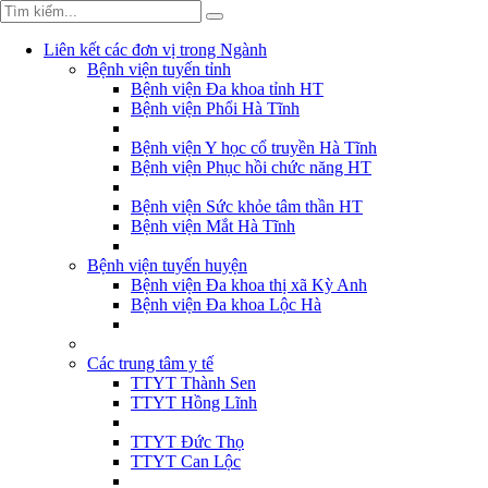
Liên kết các đơn vị trong Ngành
Bệnh viện tuyến tỉnh
Bệnh viện Đa khoa tỉnh HT
Bệnh viện Phổi Hà Tĩnh
Bệnh viện Y học cổ truyền Hà Tĩnh
Bệnh viện Phục hồi chức năng HT
Bệnh viện Sức khỏe tâm thần HT
Bệnh viện Mắt Hà Tĩnh
Bệnh viện tuyến huyện
Bệnh viện Đa khoa thị xã Kỳ Anh
Bệnh viện Đa khoa Lộc Hà
Các trung tâm y tế
TTYT Thành Sen
TTYT Hồng Lĩnh
TTYT Đức Thọ
TTYT Can Lộc