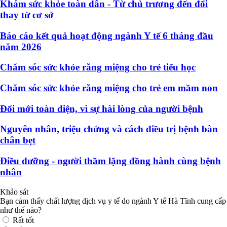
Khám sức khỏe toàn dân - Từ chủ trương đến đổi
thay từ cơ sở
Báo cáo kết quả hoạt động ngành Y tế 6 tháng đầu
năm 2026
Chăm sóc sức khỏe răng miệng cho trẻ tiểu học
Chăm sóc sức khỏe răng miệng cho trẻ em mầm non
Đổi mới toàn diện, vì sự hài lòng của người bệnh
Nguyên nhân, triệu chứng và cách điều trị bệnh bàn
chân bẹt
Điều dưỡng - người thầm lặng đồng hành cùng bệnh
nhân
Khảo sát
Bạn cảm thấy chất lượng dịch vụ y tế do ngành Y tế Hà Tĩnh cung cấp
như thế nào?
Rất tốt