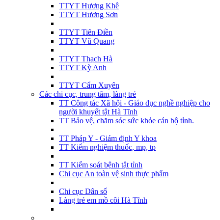
TTYT Hương Khê
TTYT Hương Sơn
TTYT Tiên Điền
TTYT Vũ Quang
TTYT Thạch Hà
TTYT Kỳ Anh
TTYT Cẩm Xuyên
Các chi cục, trung tâm, làng trẻ
TT Công tác Xã hội - Giáo dục nghề nghiệp cho
người khuyết tật Hà Tĩnh
TT Bảo vệ, chăm sóc sức khỏe cán bộ tỉnh.
TT Pháp Y - Giám định Y khoa
TT Kiểm nghiệm thuốc, mp, tp
TT Kiểm soát bệnh tật tỉnh
Chi cục An toàn vệ sinh thực phẩm
Chi cục Dân số
Làng trẻ em mồ côi Hà Tĩnh