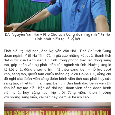
Đ/c Nguyễn Văn Hải – Phó Chủ tịch Công đoàn ngành Y tế Hà
Tĩnh phát biểu tại lễ ký kết
Phát biểu tại Hội nghị, ông Nguyễn Văn Hải – Phó Chủ tịch Công
đoàn ngành Y tế Hà Tĩnh đánh giá cao những kết quả, thành tích
đạt được của Bệnh viện ĐK tỉnh trong phong trào lao động sáng
tạo, góp phần vào sự phát triển của ngành và tỉnh. Hưởng ứng lễ
ký kết phát động chương trình “1 triệu sáng kiến – nỗ lực vượt
khó, sáng tạo, quyết tâm chiến thắng đại dịch Covid-19”, đồng chí
đề nghị các đoàn viên công đoàn bệnh viện tích cực phát huy sức
sáng tạo, nhiệt tình tham gia. Đề nghị Ban lãnh đạo Bệnh viện Đk
tỉnh hỗ trợ tạo điều kiện để đội ngũ đoàn viên công đoàn bệnh
viện phát huy sáng tạo, kịp thời động viên, khen thưởng
với những sáng kiến, cải tiến hay, đem lại lợi ích cao.