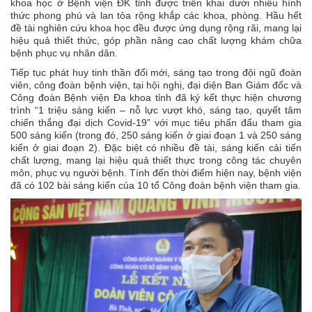
khoa học ở Bệnh viện ĐK tỉnh được triển khai dưới nhiều hình
thức phong phú và lan tỏa rộng khắp các khoa, phòng. Hầu hết
đề tài nghiên cứu khoa học đều được ứng dụng rộng rãi, mang lại
hiệu quả thiết thức, góp phần nâng cao chất lượng khám chữa
bệnh phục vụ nhân dân.
Tiếp tục phát huy tinh thần đổi mới, sáng tạo trong đội ngũ đoàn
viên, công đoàn bệnh viện, tại hội nghị, đại diện Ban Giám đốc và
Công đoàn Bệnh viện Đa khoa tỉnh đã ký kết thực hiện chương
trình “1 triệu sáng kiến – nỗ lực vượt khó, sáng tạo, quyết tâm
chiến thắng đại dịch Covid-19” với mục tiêu phấn đấu tham gia
500 sáng kiến (trong đó, 250 sáng kiến ở giai đoạn 1 và 250 sáng
kiến ở giai đoạn 2). Đặc biệt có nhiều đề tài, sáng kiến cải tiến
chất lượng, mang lại hiệu quả thiết thực trong công tác chuyên
môn, phục vụ người bệnh. Tính đến thời điểm hiện nay, bệnh viện
đã có 102 bài sáng kiến của 10 tổ Công đoàn bệnh viện tham gia.