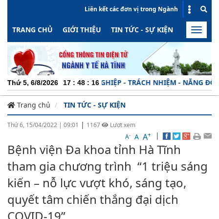
Liên kết các đơn vị trong Ngành
TRANG CHỦ
GIỚI THIỆU
TIN TỨC - SỰ KIỆN
HOẠT ĐỘN
Toggle
naviga
CHUYÊN NGHIỆP - TRÁCH NHIỆM - NĂNG ĐỘNG - MI
Thứ 5, 6/8/2026
17
:
48
:
16
Trang chủ
TIN TỨC - SỰ KIỆN
|
Thứ 6, 15/04/2022
|
09:01
1167
Lượt xem
+
|
A
-
A
A
Bệnh viện Đa khoa tỉnh Hà Tĩnh
tham gia chương trình “1 triệu sáng
kiến – nỗ lực vượt khó, sáng tạo,
quyết tâm chiến thắng đại dịch
COVID-19”