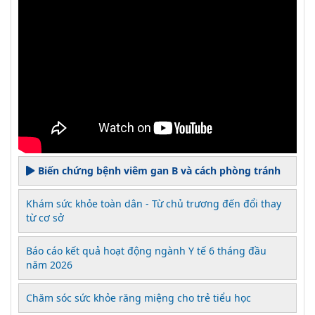
Biến chứng bệnh viêm gan B và cách phòng tránh
Khám sức khỏe toàn dân - Từ chủ trương đến đổi thay
từ cơ sở
Báo cáo kết quả hoạt động ngành Y tế 6 tháng đầu
năm 2026
Chăm sóc sức khỏe răng miệng cho trẻ tiểu học