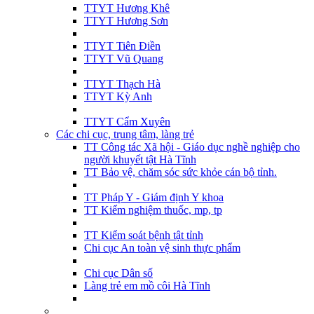
TTYT Hương Khê
TTYT Hương Sơn
TTYT Tiên Điền
TTYT Vũ Quang
TTYT Thạch Hà
TTYT Kỳ Anh
TTYT Cẩm Xuyên
Các chi cục, trung tâm, làng trẻ
TT Công tác Xã hội - Giáo dục nghề nghiệp cho
người khuyết tật Hà Tĩnh
TT Bảo vệ, chăm sóc sức khỏe cán bộ tỉnh.
TT Pháp Y - Giám định Y khoa
TT Kiểm nghiệm thuốc, mp, tp
TT Kiểm soát bệnh tật tỉnh
Chi cục An toàn vệ sinh thực phẩm
Chi cục Dân số
Làng trẻ em mồ côi Hà Tĩnh