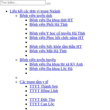
Liên kết các đơn vị trong Ngành
Bệnh viện tuyến tỉnh
Bệnh viện Đa khoa tỉnh HT
Bệnh viện Phổi Hà Tĩnh
Bệnh viện Y học cổ truyền Hà Tĩnh
Bệnh viện Phục hồi chức năng HT
Bệnh viện Sức khỏe tâm thần HT
Bệnh viện Mắt Hà Tĩnh
Bệnh viện tuyến huyện
Bệnh viện Đa khoa thị xã Kỳ Anh
Bệnh viện Đa khoa Lộc Hà
Các trung tâm y tế
TTYT Thành Sen
TTYT Hồng Lĩnh
TTYT Đức Thọ
TTYT Can Lộc