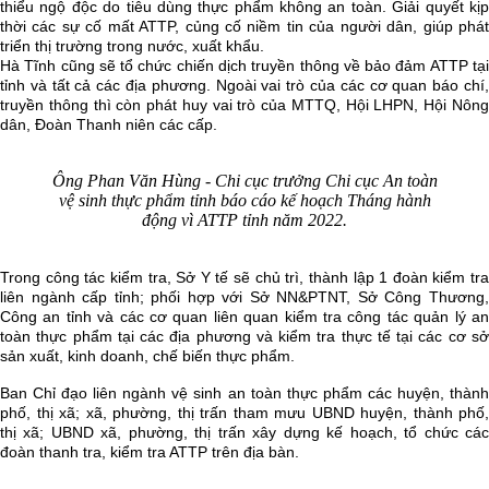
thiểu ngộ độc do tiêu dùng thực phẩm không an toàn. Giải quyết kịp
thời các sự cố mất ATTP, củng cố niềm tin của người dân, giúp phát
triển thị trường trong nước, xuất khẩu.
Hà Tĩnh cũng sẽ tổ chức chiến dịch truyền thông về bảo đảm ATTP tại
tỉnh và tất cả các địa phương. Ngoài vai trò của các cơ quan báo chí,
truyền thông thì còn phát huy vai trò của MTTQ, Hội LHPN, Hội Nông
dân, Đoàn Thanh niên các cấp.
Ông Phan Văn Hùng - Chi cục trưởng Chi cục An toàn
vệ sinh thực phẩm tỉnh báo cáo kế hoạch Tháng hành
động vì ATTP tỉnh năm 2022.
Trong công tác kiểm tra, Sở Y tế sẽ chủ trì, thành lập 1 đoàn kiểm tra
liên ngành cấp tỉnh; phối hợp với Sở NN&PTNT, Sở Công Thương,
Công an tỉnh và các cơ quan liên quan kiểm tra công tác quản lý an
toàn thực phẩm tại các địa phương và kiểm tra thực tế tại các cơ sở
sản xuất, kinh doanh, chế biến thực phẩm.
Ban Chỉ đạo liên ngành vệ sinh an toàn thực phẩm các huyện, thành
phố, thị xã; xã, phường, thị trấn tham mưu UBND huyện, thành phố,
thị xã; UBND xã, phường, thị trấn xây dựng kế hoạch, tổ chức các
đoàn thanh tra, kiểm tra ATTP trên địa bàn.