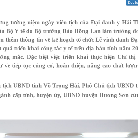
Đọc b
Xử lý kiến nghị - Khiếu nại tố cáo
Khác
ương tưởng niệm
ngày viên tịch của
Đại danh y Hải 
của Bộ Y tế do Bộ trưởng Đào Hồng Lan làm trưởng đ
nắm
thêm thông tin về k
ế hoạch tổ chức Lễ vinh danh Đạ
t quả
triển khai công tác y tế trên địa bàn tỉnh
năm 20
g mắc. Đặc biệt việc triển khai thực hiện
Chỉ thị
về tiếp tục củng cố, hoàn thiện, nâng cao chất lượn
 tịch UBND tỉnh Võ Trọng Hải, Phó Chủ tịch UBND t
 ngành cấp tỉnh, huyện ủy, UBND huyện Hương Sơn c