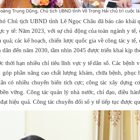
Hoàng Trung Dũng, Chủ tịch UBND tỉnh Võ Trọng Hải chủ trì cuộc là
 Phó Chủ tịch UBND tỉnh Lê Ngọc Châu đã báo cáo khái q
ực y tế: Năm 2023, với sự chủ động của toàn ngành y tế, 
quả; các kế hoạch, chiến lược quốc gia về công tác y tế, 
 dân đến năm 2030, tầm nhìn 2045 được triển khai kịp th
ớc thời hạn nhiều chỉ tiêu lĩnh vực y tế
dân số. Các bệnh vi
ên góp phần nâng cao chất lượng khám, chữa bệnh, phục 
ân có nhiều chuyển biến tích cực; công tác xây dựng cơ
 bền vững. Công tác quản lý nhà nước, chỉ đạo, điều hàn
 đạt hiệu quả. Công tác chuyển đổi số y tế tiếp tục được q