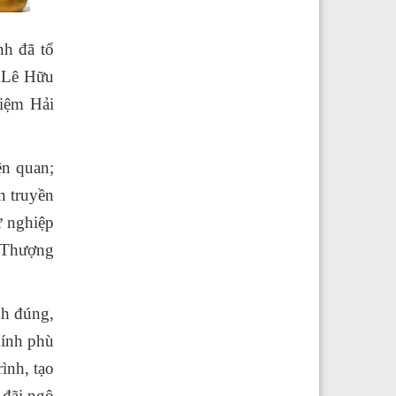
nh đã tổ
g Lê Hữu
iệm Hải
ên quan;
n truyền
ự nghiệp
i Thượng
nh đúng,
hính phù
ình, tạo
 đãi ngộ