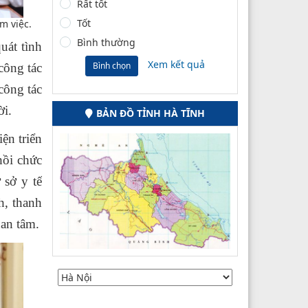
Rất tốt
Tốt
m việc.
Bình thường
uát tình
Xem kết quả
Bình chọn
công tác
công tác
ời.
BẢN ĐỒ TỈNH HÀ TĨNH
ện triển
hồi chức
 sở y tế
h, thanh
uan tâm.