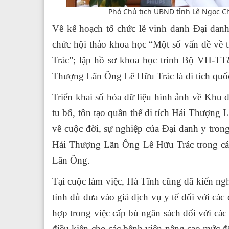
Phó Chủ tịch UBND tỉnh Lê Ngọc Ch
Về kế hoạch tổ chức lễ vinh danh Đại dan
chức hội thảo khoa học “Một số vấn đề về 
Trác”; lập hồ sơ khoa học trình Bộ VH-
Thượng Lãn Ông Lê Hữu Trác là di tích quốc 
Triển khai số hóa dữ liệu hình ảnh về Khu 
tu bổ, tôn tạo quần thể di tích Hải Thượng
về cuộc đời, sự nghiệp của Đại danh y trong
Hải Thượng Lãn Ông Lê Hữu Trác trong các 
Lãn Ông.
Tại cuộc làm việc, Hà Tĩnh cũng đã kiến ngh
tính đủ đưa vào giá dịch vụ y tế đối với các
hợp trong việc cấp bù ngân sách đối với các 
điều kiện cho các bệnh viện nâng cao mức đ