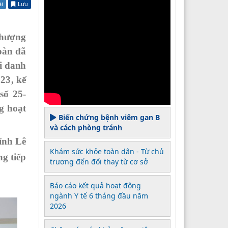
ài
Lưu
Thượng
oàn đã
i danh
23
,
kế
 số 25-
g hoạt
Biến chứng bệnh viêm gan B
và cách phòng tránh
ỉnh Lê
Khám sức khỏe toàn dân - Từ chủ
ùng
tiếp
trương đến đổi thay từ cơ sở
Báo cáo kết quả hoạt động
ngành Y tế 6 tháng đầu năm
2026