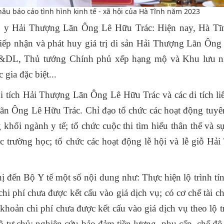
âu báo cáo tình hình kinh tế - xã hội của Hà Tĩnh năm 2023
h y Hải Thượng Lãn Ông Lê Hữu Trác: Hiện nay, Hà Tĩ
tiếp nhận và phát huy giá trị di sản Hải Thượng Lãn Ôn
TT&DL, Thủ tướng Chính phủ xếp hạng mộ và Khu lưu n
gia đặc biệt...
di tích Hải Thượng Lãn Ông Lê Hữu Trác và các di tích li
 Lãn Ông Lê Hữu Trác. Chỉ đạo tổ chức các hoạt động tuyê
 khối ngành y tế; tổ chức cuộc thi tìm hiểu thân thế và s
trường học; tổ chức các hoạt động lễ hội và lễ giỗ Hả
ị đến Bộ Y tế một số nội dung như: Thực hiện lộ trình tí
 chi phí chưa được kết cấu vào giá dịch vụ; có cơ chế tài c
khoản chi phí chưa được kết cấu vào giá dịch vụ theo lộ tr
ộ tự chủ; nghiên cứu bảo đảm tiền lương, phụ cấp, chế độ