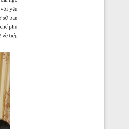
 với yêu
ơ sở ban
 chế phù
hư
về tiếp