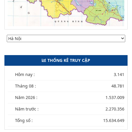
THỐNG KÊ TRUY CẬP
Hôm nay :
3.141
Tháng 08 :
48.781
Năm 2026 :
1.537.009
Năm trước :
2.270.356
Tổng số :
15.634.649