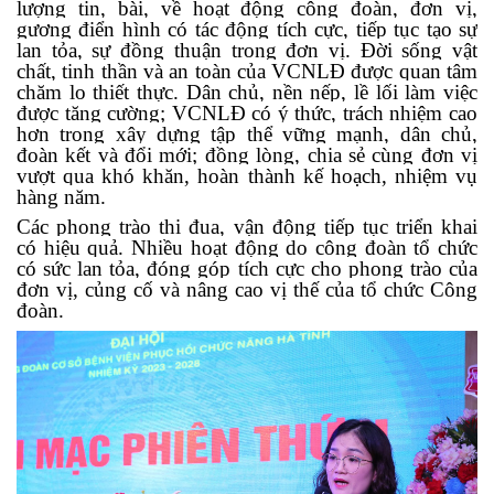
lượng tin, bài, về hoạt động công đoàn, đơn vị,
gương điển hình có tác động tích cực, tiếp tục tạo sự
lan tỏa, sự đồng thuận trong đơn vị. Đời sống vật
chất, tinh thần và an toàn của VCNLĐ được quan tâm
chăm lo thiết thực. Dân chủ, nền nếp, lề lối làm việc
được tăng cường; VCNLĐ có ý thức, trách nhiệm cao
hơn trong xây dựng tập thể vững mạnh, dân chủ,
đoàn kết và đổi mới; đồng lòng, chia sẻ cùng đơn vị
vượt qua khó khăn, hoàn thành kế hoạch, nhiệm vụ
hàng năm.
Các phong trào thi đua, vận động tiếp tục triển khai
có hiệu quả. Nhiều hoạt động do công đoàn tổ chức
có sức lan tỏa, đóng góp tích cực cho phong trào của
đơn vị, củng cố và nâng cao vị thế của tổ chức Công
đoàn.