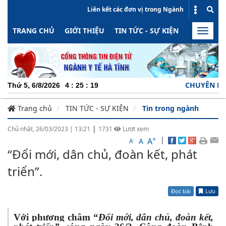
Liên kết các đơn vị trong Ngành
TRANG CHỦ
GIỚI THIỆU
TIN TỨC - SỰ KIỆN
HOẠT ĐỘN
Toggle
naviga
CHUYÊN NGHIỆP - TRÁC
Thứ 5, 6/8/2026
4
:
25
:
20
Trang chủ
TIN TỨC - SỰ KIỆN
Tin trong ngành
|
Chủ nhật, 26/03/2023
|
13:21
1731
Lượt xem
+
|
A
-
A
A
“Đổi mới, dân chủ, đoàn kết, phát
triển”.
Đọc bài
Lưu
Với phương châm “
Đổi mới, dân chủ, đoàn kết,