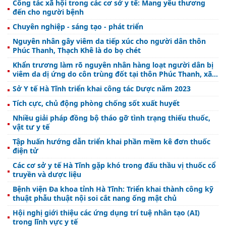
Công tác xã hội trong các cơ sở y tế: Mang yêu thương
đến cho người bệnh
Chuyên nghiệp - sáng tạo - phát triển
Nguyên nhân gây viêm da tiếp xúc cho người dân thôn
Phúc Thanh, Thạch Khê là do bọ chét
Khẩn trương làm rõ nguyên nhân hàng loạt người dân bị
viêm da dị ứng do côn trùng đốt tại thôn Phúc Thanh, xã
Thạch Khê, huyện Thạch Hà
Sở Y tế Hà Tĩnh triển khai công tác Dược năm 2023
Tích cực, chủ động phòng chống sốt xuất huyết
Nhiều giải pháp đồng bộ tháo gỡ tình trạng thiếu thuốc,
vật tư y tế
Tập huấn hướng dẫn triển khai phần mềm kê đơn thuốc
điện tử
Các cơ sở y tế Hà Tĩnh gặp khó trong đấu thầu vị thuốc cổ
truyền và dược liệu
Bệnh viện Đa khoa tỉnh Hà Tĩnh: Triển khai thành công kỹ
thuật phẫu thuật nội soi cắt nang ống mật chủ
Hội nghị giới thiệu các ứng dụng trí tuệ nhân tạo (AI)
trong lĩnh vực y tế