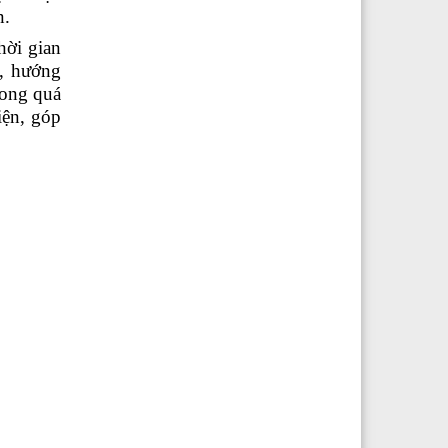
n.
hời
gian
, hướng
rong quá
iện
,
góp