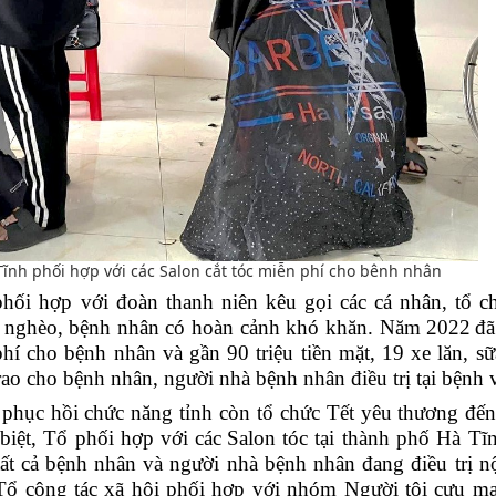
ĩnh phối hợp với các Salon cắt tóc miễn phí cho bênh nhân
phối hợp với đoàn thanh niên kêu gọi các cá nhân, tổ c
ân nghèo, bệnh nhân có hoàn cảnh khó khăn. Năm 2022
đã
 phí cho bệnh nhân
v
à gần 90 triệu tiền mặt, 19 xe lăn, sữ
 trao cho bệnh nhân, người nhà bệnh nhân
điều trị tại bệnh 
 phục hồi chức năng tỉnh
còn
tổ chức Tết yêu thương đến
 biệt, Tổ
phối hợp với các
Salon tóc tại
thành phố Hà Tĩn
tất cả bệnh nhân và người nhà bệnh nhân đang điều trị nội
Tổ công tác xã hội phối
hợp với nhóm
Người tôi cưu m