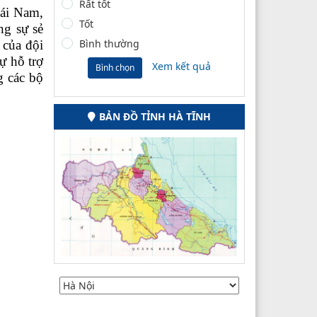
Rất tốt
ái Nam,
Tốt
ng sự sẻ
Bình thường
 của đội
ự hỗ trợ
Xem kết quả
Bình chọn
g các bộ
BẢN ĐỒ TỈNH HÀ TĨNH