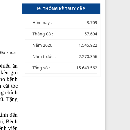
THỐNG KÊ TRUY CẬP
Hôm nay :
3.709
Tháng 08 :
57.694
Năm 2026 :
1.545.922
 Đa khoa
Năm trước :
2.270.356
phiếu ăn
Tổng số :
15.643.562
 kêu gọi
cho bệnh
 cắt tóc
ng chỉnh
lũ
. Tặng
tỉnh đến
ội, Bệnh
ệnh viện