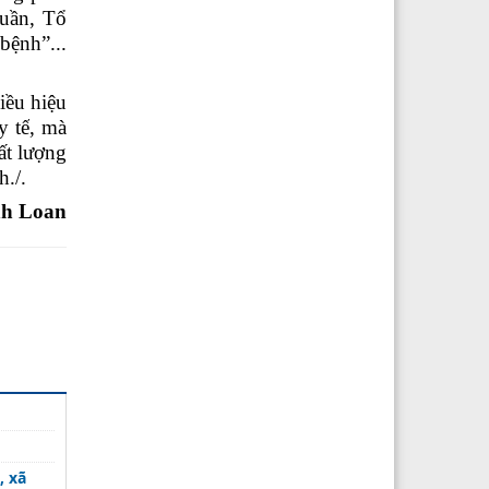
tuần
,
Tổ
 bệnh”
...
iều hiệu
y tế
, mà
ất lượng
h./.
h Loan
, xã