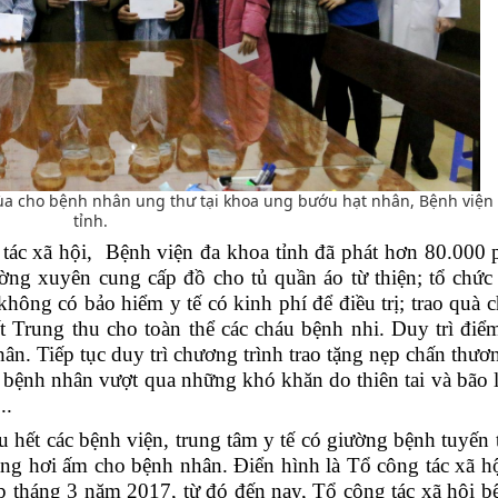
qùa cho bệnh nhân ung thư tại khoa ung bướu hạt nhân, Bệnh viện
tỉnh.
tác xã hội,
Bệnh viện đa khoa tỉnh đã phát hơn 80
.
000 
ng xuyên cung cấp đồ cho tủ quần áo từ thiện; tổ chức
hông có bảo hiểm y tế có kinh phí để điều trị; trao quà 
t Trung thu cho toàn thể các cháu bệnh nhi. Duy trì điểm
ân. Tiếp tục duy trì chương trình trao tặng nẹp chấn thươ
bệnh nhân vượt qua những khó khăn do thiên tai và bão 
...
hết các bệnh viện, trung tâm y tế có giường bệnh tuyến 
ang hơi ấm cho bệnh nhân. Điển hình là Tổ công tác xã h
ập tháng 3 năm 2017, từ đó đến nay, Tổ công tác xã hội b