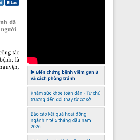
ài
Lưu
ĩnh
đã
 người
ông tác
bệnh; là
n nguyện
,
Biến chứng bệnh viêm gan B
và cách phòng tránh
Khám sức khỏe toàn dân - Từ chủ
trương đến đổi thay từ cơ sở
Báo cáo kết quả hoạt động
ngành Y tế 6 tháng đầu năm
2026