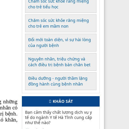
Chăm sóc sức khỏe răng miệng
cho trẻ tiểu học
Chăm sóc sức khỏe răng miệng
cho trẻ em mầm non
Đổi mới toàn diện, vì sự hài lòng
của người bệnh
Nguyên nhân, triệu chứng và
cách điều trị bệnh bàn chân bẹt
Điều dưỡng - người thầm lặng
đồng hành cùng bệnh nhân
g những
KHẢO SÁT
 nhân có
Bạn cảm thấy chất lượng dịch vụ y
rị bệnh.
tế do ngành Y tế Hà Tĩnh cung cấp
hó khăn,
như thế nào?