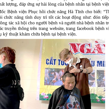
ất lượng, đáp ứng sự hài lòng của bệnh nhân tại bệnh việ
ốc Bệnh viện Phục hồi chức năng Hà Tĩnh cho biết: “
T
ồi chức năng tỉnh
duy trì tốt các
hoạt động
như:
đón tiếp
ề công tác xã hội cho người bệnh và người nhà bệnh nhân t
ác
truyền thông trên trang website, trang facebook bệnh v
ụ kỹ thuật khám chữa bệnh tại bệnh viện.