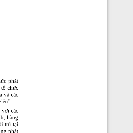
hức phát
 tổ chức
a và các
viện”.
 với các
h, hàng
 trú tại
ang phát