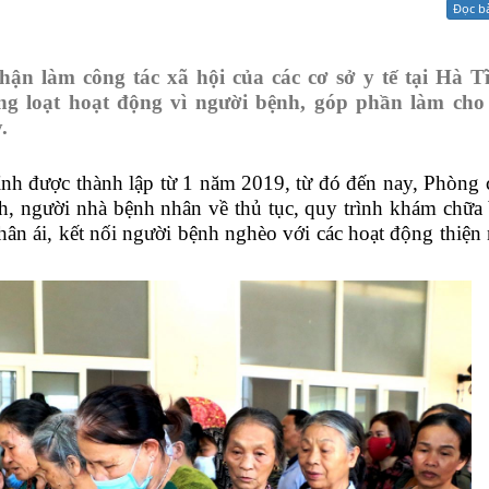
Đọc b
Xử lý kiến nghị - Khiếu nại tố cáo
Khác
hận làm công
tác xã hội
của các cơ sở y tế tại
Hà T
hàng loạt hoạt động vì người bệnh, góp phần làm cho
.
ỉnh được thành lập từ 1 năm 2019,
t
ừ đó đến nay, Phòng
c
nh
,
người nhà bệnh nhân về thủ tục, quy trình khám chữa 
nhân ái, kết nối người bệnh nghèo với các hoạt động thiệ