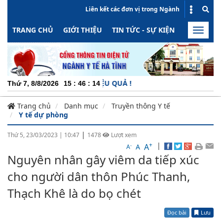
Liên kết các đơn vị trong Ngành
TRANG CHỦ
GIỚI THIỆU
TIN TỨC - SỰ KIỆN
HOẠT ĐỘN
Toggle
naviga
ỘNG - MINH BẠCH - HIỆU QUẢ !
Thứ 7, 8/8/2026
15
:
46
:
14
Trang chủ
Danh mục
Truyền thông Y tế
Y tế dự phòng
|
Thứ 5, 23/03/2023
|
10:47
1478
Lượt xem
+
|
A
-
A
A
Nguyên nhân gây viêm da tiếp xúc
cho người dân thôn Phúc Thanh,
Thạch Khê là do bọ chét
Đọc bài
Lưu