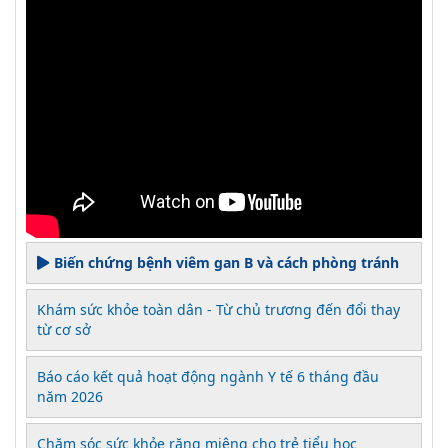
Biến chứng bệnh viêm gan B và cách phòng tránh
Khám sức khỏe toàn dân - Từ chủ trương đến đổi thay
từ cơ sở
Báo cáo kết quả hoạt động ngành Y tế 6 tháng đầu
năm 2026
Chăm sóc sức khỏe răng miệng cho trẻ tiểu học