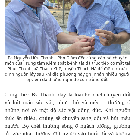
Bs Nguyễn Hữu Thanh - Phó Giám đốc cùng cán bộ chuyên
môn của Trung tâm Kiểm soát bệnh tật đã trực tiếp có mặt tại
Phúc Thanh, xã Thạch Khê, huyện Thạch Hà để điều tra xác
định nguồn lây sau khi địa phương này ghi nhận nhiều người
bị viêm da dị ứng nghi do côn trùng đốt.
Cũng theo Bs Thanh: đây là loài bọ chét chuyên đốt
và hút máu súc vật, như: chó và mèo… thường ở
những nơi có mật độ súc vật đông đúc. Khi nguồn
thức ăn thiếu, chúng sẽ chuyển sang đốt và hút máu
người. Bọ chét thường sống ở ngách tường, giường
tủ, góc nhà, thường đốt người vào buổi tối và không