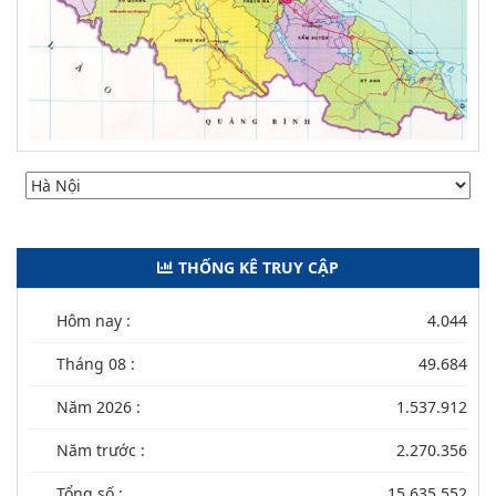
THỐNG KÊ TRUY CẬP
Hôm nay :
4.044
Tháng 08 :
49.684
Năm 2026 :
1.537.912
Năm trước :
2.270.356
Tổng số :
15.635.552