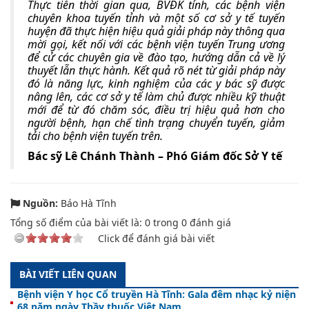
Thực tiễn thời gian qua, BVĐK tỉnh, các bệnh viện
chuyên khoa tuyến tỉnh và một số cơ sở y tế tuyến
huyện đã thực hiện hiệu quả giải pháp này thông qua
mời gọi, kết nối với các bệnh viện tuyến Trung ương
để cử các chuyên gia về đào tạo, hướng dẫn cả về lý
thuyết lẫn thực hành. Kết quả rõ nét từ giải pháp này
đó là năng lực, kinh nghiệm của các y bác sỹ được
nâng lên, các cơ sở y tế làm chủ được nhiều kỹ thuật
mới để từ đó chăm sóc, điều trị hiệu quả hơn cho
người bệnh, hạn chế tình trạng chuyển tuyến, giảm
tải cho bệnh viện tuyến trên.
Bác sỹ Lê Chánh Thành – Phó Giám đốc Sở Y tế
Nguồn:
Báo Hà Tĩnh
Tổng số điểm của bài viết là:
0
trong
0
đánh giá
Click để đánh giá bài viết
BÀI VIẾT LIÊN QUAN
Bệnh viện Y học Cổ truyền Hà Tĩnh: Gala đêm nhạc kỷ niện
68 năm ngày Thầy thuốc Việt Nam