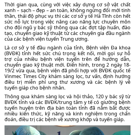
Thời gian qua, cùng với việc xây dựng cơ sở vật chất
xanh – sạch – đẹp – an toàn, không ngừng đổi mới tinh
thần, thái độ phục vụ thì các cơ sở y tế Hà Tĩnh còn hết
sức nỗ lực trong việc nâng cao năng lực chuyên môn
cho đội ngũ y bác sỹ thông qua các đợt tập huấn, đào
tạo, chuyển giao kỹ thuật từ các chuyên gia đầu ngành
của các bệnh viện tuyến Trung ương.
Là cơ sở y tế đầu ngành của tỉnh, Bệnh viện Đa khoa
(BVĐK) tỉnh hết sức chú trọng kết nối, mời gọi sự hỗ
trợ của nhiều bệnh viện tuyến trên để hướng dẫn,
chuyển giao kỹ thuật mới. Điển hình, trong 2 ngày 18-
19/2 vừa qua, bệnh viện đã phối hợp với BVĐK quốc tế
Vinmec Times City khám sàng lọc, tư vấn, định hướng
điều trị miễn phí ung thư xương và các bệnh lý về
tuyến giáp cho bệnh nhân.
Thông qua khám sàng lọc và hội thảo, 120 y bác sỹ từ
BVĐK tỉnh và các BVĐK/trung tâm y tế có giường bệnh
tuyến huyện trên địa bàn toàn tỉnh đã nắm bắt được
nhiều kiến thức, kỹ năng và kinh nghiệm trong chẩn
đoán, điều trị các bệnh về xương khớp và tuyến giáp.