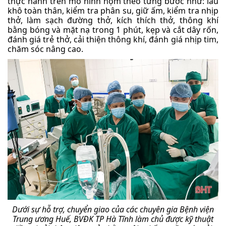
thực hành trên mô hình nộm theo từng bước như: lau
khô toàn thân, kiểm tra phân su, giữ ấm, kiểm tra nhịp
thở, làm sạch đường thở, kích thích thở, thông khí
bằng bóng và mặt nạ trong 1 phút, kẹp và cắt dây rốn,
đánh giá trẻ thở, cải thiện thông khí, đánh giá nhịp tim,
chăm sóc nâng cao.
Dưới sự hỗ trợ, chuyển giao của các chuyên gia Bệnh viện
Trung ương Huế, BVĐK TP Hà Tĩnh làm chủ được kỹ thuật