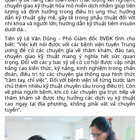
chuyển giao kỹ thuật hóa mô miễn dịch nhằm giúp tiên
lượng và định hướng trong điều trị ung thư; hướng
dẫn kỹ thuật gây mê, gây tê trong phẫu thuật đối với
nhi khoa và người lớn; hướng dẫn kỹ thuật tiêm insulin
dưới da…
Tiến sỹ Lê Văn Dũng – Phó Giám đốc BVĐK tỉnh cho
biết: “Việc kết nối được với các bệnh viện tuyến Trung
ương để cử các chuyên gia về thăm khám, đào tạo,
chuyển giao kỹ thuật mang ý nghĩa hết sức quan
trọng. Đối với các y bác sỹ sẽ có cơ hội được cập nhật
nâng cao kiến thức, kỹ năng, kinh nghiệm trong chẩn
đoán, điều trị từ các chuyên gia thông qua hình thức
“cầm tay, chỉ việc”. Đối với bệnh viện sẽ từng bước làm
chủ thêm nhiều kỹ thuật chuyên sâu trong điều trị. Còn
về phía người bệnh, khi có các chuyên gia trực tiếp về
thăm khám sẽ được thụ hưởng các dịch vụ kỹ thuật
cao ngay tại địa phương, không phải vất vả chuyển
tuyến”.