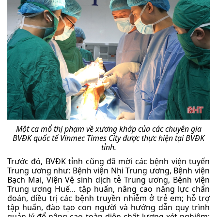
Một ca mổ thị phạm về xương khớp của các chuyên gia
BVĐK quốc tế Vinmec Times City được thực hiện tại BVĐK
tỉnh.
Trước đó, BVĐK tỉnh cũng đã mời các bệnh viện tuyến
Trung ương như: Bệnh viện Nhi Trung ương, Bệnh viện
Bạch Mai, Viện Vệ sinh dịch tễ Trung ương, Bệnh viện
Trung ương Huế... tập huấn, nâng cao năng lực chẩn
đoán, điều trị các bệnh truyền nhiễm ở trẻ em; hỗ trợ
tập huấn, đào tạo con người và hướng dẫn quy trình
quản lý để nâng cao toàn diện chất lượng xét nghiệm;