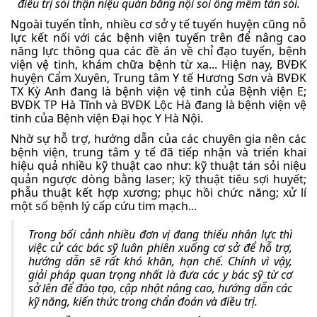
điều trị sỏi thận niệu quản bằng nội soi ống mềm tán sỏi.
Ngoài tuyến tỉnh, nhiều cơ sở y tế tuyến huyện cũng nỗ
lực kết nối với các bệnh viện tuyến trên để nâng cao
năng lực thông qua các đề án về chỉ đạo tuyến, bệnh
viện vệ tinh, khám chữa bệnh từ xa... Hiện nay, BVĐK
huyện Cẩm Xuyên, Trung tâm Y tế Hương Sơn và BVĐK
TX Kỳ Anh đang là bệnh viện vệ tinh của Bệnh viện E;
BVĐK TP Hà Tĩnh và BVĐK Lộc Hà đang là bệnh viện vệ
tinh của Bệnh viện Đại học Y Hà Nội.
Nhờ sự hỗ trợ, hướng dẫn của các chuyên gia nên các
bệnh viện, trung tâm y tế đã tiếp nhận và triển khai
hiệu quả nhiều kỹ thuật cao như: kỹ thuật tán sỏi niệu
quản ngược dòng bằng laser; kỹ thuật tiêu sợi huyết;
phẫu thuật kết hợp xương; phục hồi chức năng; xử lí
một số bệnh lý cấp cứu tim mạch...
Trong bối cảnh nhiều đơn vị đang thiếu nhân lực thì
việc cử các bác sỹ luân phiên xuống cơ sở để hỗ trợ,
hướng dẫn sẽ rất khó khăn, hạn chế. Chính vì vậy,
giải pháp quan trọng nhất là đưa các y bác sỹ từ cơ
sở lên để đào tạo, cập nhật nâng cao, hướng dẫn các
kỹ năng, kiến thức trong chẩn đoán và điều trị.