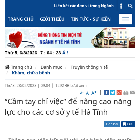
Liên kết các đơn vị trong Ngành
TRANG CHỦ
GIỚI THIỆU
TIN TỨC - SỰ KIỆN
HOẠT ĐỘN
Toggle
naviga
CHUYÊN 
Thứ 5, 6/8/2026
7
:
04
:
24
Trang chủ
Danh mục
Truyền thông Y tế
Khám, chữa bệnh
|
Thứ 3, 28/02/2023
|
09:04
1292
Lượt xem
+
|
A
-
A
A
“Cầm tay chỉ việc” để nâng cao năng
lực cho các cơ sở y tế Hà Tĩnh
Đọc bài
Lưu