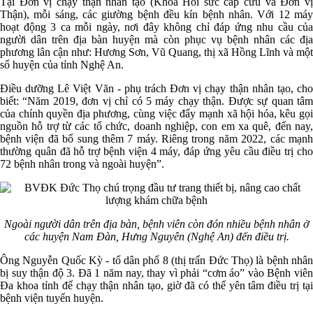
Tại Đơn vị chạy thận nhân tạo (Khoa Hồi sức cấp cứu và Đơn vị
Thận), mỗi sáng, các giường bệnh đều kín bệnh nhân. Với 12 máy
hoạt động 3 ca mỗi ngày, nơi đây không chỉ đáp ứng nhu cầu của
người dân trên địa bàn huyện mà còn phục vụ bệnh nhân các địa
phương lân cận như: Hương Sơn, Vũ Quang, thị xã Hồng Lĩnh và một
số huyện của tỉnh Nghệ An.
Điều dưỡng Lê Việt Văn - phụ trách Đơn vị chạy thận nhân tạo, cho
biết: “Năm 2019, đơn vị chỉ có 5 máy chạy thận. Được sự quan tâm
của chính quyền địa phương, cùng việc đẩy mạnh xã hội hóa, kêu gọi
nguồn hỗ trợ từ các tổ chức, doanh nghiệp, con em xa quê, đến nay,
bệnh viện đã bổ sung thêm 7 máy. Riêng trong năm 2022, các mạnh
thường quân đã hỗ trợ bệnh viện 4 máy, đáp ứng yêu cầu điều trị cho
72 bệnh nhân trong và ngoài huyện”.
Ngoài người dân trên địa bàn, bệnh viên còn đón nhiều bệnh nhân ở
các huyện Nam Đàn, Hưng Nguyên (Nghệ An) đến điều trị.
Ông Nguyễn Quốc Kỳ - tổ dân phố 8 (thị trấn Đức Thọ) là bệnh nhân
bị suy thận độ 3. Đã 1 năm nay, thay vì phải “cơm áo” vào Bệnh viên
Đa khoa tỉnh để chạy thận nhân tạo, giờ đã có thể yên tâm điều trị tại
bệnh viện tuyến huyện.