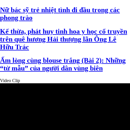
Nữ bác sỹ trẻ nhiệt tình đi đầu trong các
phong trào
Kế thừa, phát huy tinh hoa y học cổ truyền
trên quê hương Hải thượng lãn Ông Lê
Hữu Trác
Ấm lòng cùng blouse trắng (Bài 2): Những
“từ mẫu” của người dân vùng biên
Video Clip