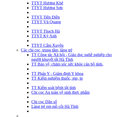
TTYT Hương Khê
TTYT Hương Sơn
TTYT Tiên Điền
TTYT Vũ Quang
TTYT Thạch Hà
TTYT Kỳ Anh
TTYT Cẩm Xuyên
Các chi cục, trung tâm, làng trẻ
TT Công tác Xã hội - Giáo dục nghề nghiệp cho
người khuyết tật Hà Tĩnh
TT Bảo vệ, chăm sóc sức khỏe cán bộ tỉnh.
TT Pháp Y - Giám định Y khoa
TT Kiểm nghiệm thuốc, mp, tp
TT Kiểm soát bệnh tật tỉnh
Chi cục An toàn vệ sinh thực phẩm
Chi cục Dân số
Làng trẻ em mồ côi Hà Tĩnh