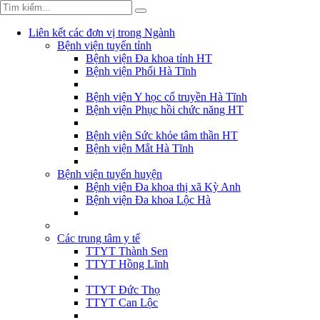
Liên kết các đơn vị trong Ngành
Bệnh viện tuyến tỉnh
Bệnh viện Đa khoa tỉnh HT
Bệnh viện Phổi Hà Tĩnh
Bệnh viện Y học cổ truyền Hà Tĩnh
Bệnh viện Phục hồi chức năng HT
Bệnh viện Sức khỏe tâm thần HT
Bệnh viện Mắt Hà Tĩnh
Bệnh viện tuyến huyện
Bệnh viện Đa khoa thị xã Kỳ Anh
Bệnh viện Đa khoa Lộc Hà
Các trung tâm y tế
TTYT Thành Sen
TTYT Hồng Lĩnh
TTYT Đức Thọ
TTYT Can Lộc