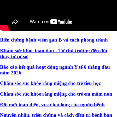
Biến chứng bệnh viêm gan B và cách phòng tránh
Khám sức khỏe toàn dân - Từ chủ trương đến đổi
thay từ cơ sở
Báo cáo kết quả hoạt động ngành Y tế 6 tháng đầu
năm 2026
Chăm sóc sức khỏe răng miệng cho trẻ tiểu học
Chăm sóc sức khỏe răng miệng cho trẻ em mầm non
Đổi mới toàn diện, vì sự hài lòng của người bệnh
Nguyên nhân, triệu chứng và cách điều trị bệnh bàn