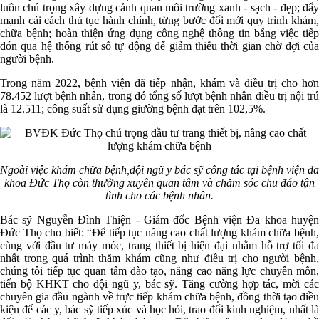
luôn chú trọng xây dựng cảnh quan môi trường xanh - sạch - đẹp; đẩy
mạnh cải cách thủ tục hành chính, từng bước đổi mới quy trình khám,
chữa bệnh; hoàn thiện ứng dụng công nghệ thông tin bằng việc tiếp
đón qua hệ thống rút số tự động để giảm thiểu thời gian chờ đợi của
người bệnh.
Trong năm 2022, bệnh viện đã tiếp nhận, khám và điều trị cho hơn
78.452 lượt bệnh nhân, trong đó tổng số lượt bệnh nhân điều trị nội trú
là 12.511; công suất sử dụng giường bệnh đạt trên 102,5%.
Ngoài việc khám chữa bệnh,đội ngũ y bác sỹ công tác tại bệnh viện đa
khoa Đức Thọ còn thường xuyên quan tâm và chăm sóc chu đáo tận
tình cho các bệnh nhân.
Bác sỹ Nguyễn Đình Thiện - Giám đốc Bệnh viện Đa khoa huyện
Đức Thọ cho biết: “Để tiếp tục nâng cao chất lượng khám chữa bệnh,
cùng với đầu tư máy móc, trang thiết bị hiện đại nhằm hỗ trợ tối đa
nhất trong quá trình thăm khám cũng như điều trị cho người bệnh,
chúng tôi tiếp tục quan tâm đào tạo, năng cao năng lực chuyên môn,
tiến bộ KHKT cho đội ngũ y, bác sỹ. Tăng cường hợp tác, mời các
chuyên gia đầu ngành về trực tiếp khám chữa bệnh, đồng thời tạo điều
kiện để các y, bác sỹ tiếp xúc và học hỏi, trao đổi kinh nghiệm, nhất là