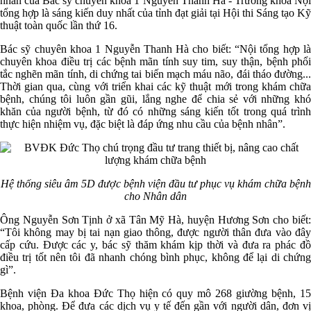
nhân của Bác sỹ chuyên khoa 1 Nguyễn Thanh Hà - Trưởng khoa Nội
tổng hợp là sáng kiến duy nhất của tỉnh đạt giải tại Hội thi Sáng tạo Kỹ
thuật toàn quốc lần thứ 16.
Bác sỹ chuyên khoa 1 Nguyễn Thanh Hà cho biết: “Nội tổng hợp là
chuyên khoa điều trị các bệnh mãn tính suy tim, suy thận, bệnh phổi
tắc nghẽn mãn tính, di chứng tai biến mạch máu não, đái tháo đường...
Thời gian qua, cùng với triển khai các kỹ thuật mới trong khám chữa
bệnh, chúng tôi luôn gần gũi, lắng nghe để chia sẻ với những khó
khăn của người bệnh, từ đó có những sáng kiến tốt trong quá trình
thực hiện nhiệm vụ, đặc biệt là đáp ứng nhu cầu của bệnh nhân”.
Hệ thống siêu âm 5D được bệnh viện đầu tư phục vụ khám chữa bệnh
cho Nhân dân
Ông Nguyễn Sơn Tịnh ở xã Tân Mỹ Hà, huyện Hương Sơn cho biết:
“Tôi không may bị tai nạn giao thông, được người thân đưa vào đây
cấp cứu. Được các y, bác sỹ thăm khám kịp thời và đưa ra phác đồ
điều trị tốt nên tôi đã nhanh chóng bình phục, không để lại di chứng
gì”.
Bệnh viện Đa khoa Đức Thọ hiện có quy mô 268 giường bệnh, 15
khoa, phòng. Để đưa các dịch vụ y tế đến gần với người dân, đơn vị