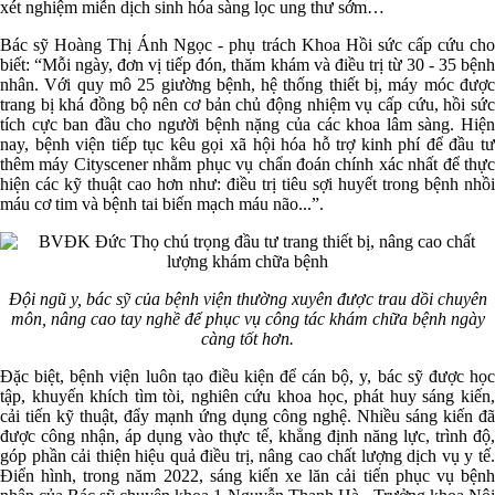
xét nghiệm miễn dịch sinh hóa sàng lọc ung thư sớm…
Bác sỹ Hoàng Thị Ánh Ngọc - phụ trách Khoa Hồi sức cấp cứu cho
biết: “Mỗi ngày, đơn vị tiếp đón, thăm khám và điều trị từ 30 - 35 bệnh
nhân. Với quy mô 25 giường bệnh, hệ thống thiết bị, máy móc được
trang bị khá đồng bộ nên cơ bản chủ động nhiệm vụ cấp cứu, hồi sức
tích cực ban đầu cho người bệnh nặng của các khoa lâm sàng. Hiện
nay, bệnh viện tiếp tục kêu gọi xã hội hóa hỗ trợ kinh phí để đầu tư
thêm máy Cityscener nhằm phục vụ chẩn đoán chính xác nhất để thực
hiện các kỹ thuật cao hơn như: điều trị tiêu sợi huyết trong bệnh nhồi
máu cơ tim và bệnh tai biến mạch máu não...”.
Đội ngũ y, bác sỹ của bệnh viện thường xuyên được trau dồi chuyên
môn, nâng cao tay nghề để phục vụ công tác khám chữa bệnh ngày
càng tốt hơn.
Đặc biệt, bệnh viện luôn tạo điều kiện để cán bộ, y, bác sỹ được học
tập, khuyến khích tìm tòi, nghiên cứu khoa học, phát huy sáng kiến,
cải tiến kỹ thuật, đẩy mạnh ứng dụng công nghệ. Nhiều sáng kiến đã
được công nhận, áp dụng vào thực tế, khẳng định năng lực, trình độ,
góp phần cải thiện hiệu quả điều trị, nâng cao chất lượng dịch vụ y tế.
Điển hình, trong năm 2022, sáng kiến xe lăn cải tiến phục vụ bệnh