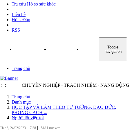
Tra cứu Hồ sơ sức khỏe
Liên hệ
Hỏi - Đáp
RSS
Toggle
TRANG CHỦ
GIỚI THIỆU
TIN TỨC - SỰ KIỆN
navigation
Trang chủ
:
:
CHUYÊN NGHIỆP - TRÁCH NHIỆM - NĂNG ĐỘNG - MI
Trang chủ
Danh mục
HỌC TẬP VÀ LÀM THEO TƯ TƯỞNG, ĐẠO ĐỨC,
PHONG CÁCH ...
Người tốt việc tốt
|
Thứ 6, 24/02/2023
|
17:38
1518
Lượt xem