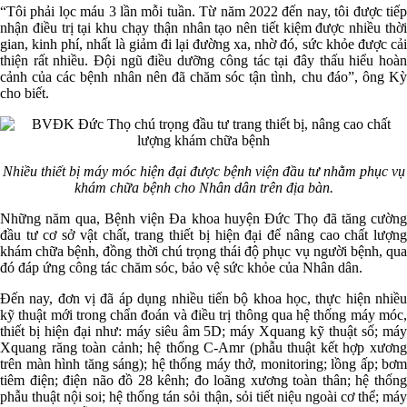
“Tôi phải lọc máu 3 lần mỗi tuần. Từ năm 2022 đến nay, tôi được tiếp
nhận điều trị tại khu chạy thận nhân tạo nên tiết kiệm được nhiều thời
gian, kinh phí, nhất là giảm đi lại đường xa, nhờ đó, sức khỏe được cải
thiện rất nhiều. Đội ngũ điều dưỡng công tác tại đây thấu hiểu hoàn
cảnh của các bệnh nhân nên đã chăm sóc tận tình, chu đáo”, ông Kỳ
cho biết.
Nhiều thiết bị máy móc hiện đại được bệnh viện đầu tư nhằm phục vụ
khám chữa bệnh cho Nhân dân trên địa bàn.
Những năm qua, Bệnh viện Đa khoa huyện Đức Thọ đã tăng cường
đầu tư cơ sở vật chất, trang thiết bị hiện đại để nâng cao chất lượng
khám chữa bệnh, đồng thời chú trọng thái độ phục vụ người bệnh, qua
đó đáp ứng công tác chăm sóc, bảo vệ sức khỏe của Nhân dân.
Đến nay, đơn vị đã áp dụng nhiều tiến bộ khoa học, thực hiện nhiều
kỹ thuật mới trong chẩn đoán và điều trị thông qua hệ thống máy móc,
thiết bị hiện đại như: máy siêu âm 5D; máy Xquang kỹ thuật số; máy
Xquang răng toàn cảnh; hệ thống C-Amr (phẫu thuật kết hợp xương
trên màn hình tăng sáng); hệ thống máy thở, monitoring; lồng ấp; bơm
tiêm điện; điện não đồ 28 kênh; đo loãng xương toàn thân; hệ thống
phẫu thuật nội soi; hệ thống tán sỏi thận, sỏi tiết niệu ngoài cơ thể; máy