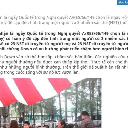
Đọc b
Xử lý kiến nghị - Khiếu nại tố cáo
Khác
n là ngày Quốc tế trong Nghị quyết A/RES/66/149 chọn là ngày Hộ
ý đề cập đến tình trạng một người có 3 nhiễm sắc thể (NST) thứ 
hận là ngày Quốc tế trong Nghị quyết A/RES/66/149 chọn là 
) có hàm ý đề cập đến tình trạng một người có 3 nhiễm sắc t
ẽ có 23 NST di truyền từ người mẹ và 23 NST di truyền từ ngườ
 hội chứng Down có xu hướng phát triển chậm hơn người bình 
nh Down vẫn có thể học tập, chăm sóc bản thân. Các nghiên cứu
ư người thường nếu được can thiệp kịp thời. Thực tế còn cho th
i như những người bình thường. Trên thế giới đã xuất hiện rất nh
trong cuộc sống với sự nỗ lực vươn lên.