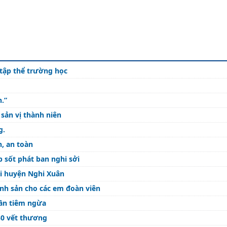
 tập thể trường học
n.”
sản vị thành niên
g.
h, an toàn
 sốt phát ban nghi sởi
ại huyện Nghi Xuân
sinh sản cho các em đoàn viên
cần tiêm ngừa
 30 vết thương