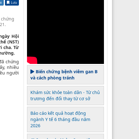
ài
Lưu
i chứng
21.
ngày Hội
hể (NST)
i cha. Từ
thường.
 đã chứng
ấy, nhiều
Biến chứng bệnh viêm gan B
iều người
và cách phòng tránh
Khám sức khỏe toàn dân - Từ chủ
trương đến đổi thay từ cơ sở
Báo cáo kết quả hoạt động
ngành Y tế 6 tháng đầu năm
2026