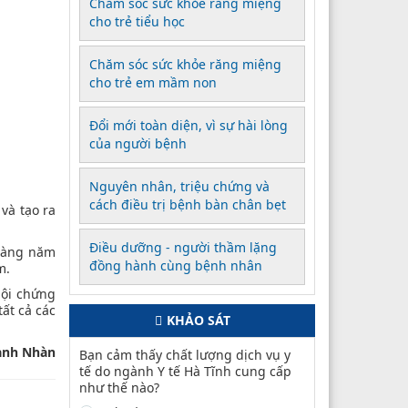
Chăm sóc sức khỏe răng miệng
cho trẻ tiểu học
Chăm sóc sức khỏe răng miệng
cho trẻ em mầm non
Đổi mới toàn diện, vì sự hài lòng
của người bệnh
Nguyên nhân, triệu chứng và
cách điều trị bệnh bàn chân bẹt
và tạo ra
Điều dưỡng - người thầm lặng
 hàng năm
đồng hành cùng bệnh nhân
m.
hội chứng
ất cả các
KHẢO SÁT
anh Nhàn
Bạn cảm thấy chất lượng dịch vụ y
tế do ngành Y tế Hà Tĩnh cung cấp
như thế nào?