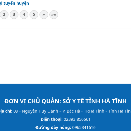
ại tuyến huyện
2
3
4
5
»
»»
ĐƠN VỊ CHỦ QUẢN:
SỞ Y TẾ TỈNH HÀ TĨNH
ịa chỉ:
09 - Nguyễn Huy Oánh – P. Bắc Hà - TP.Hà Tĩnh - Tỉnh Hà Tĩ
Điện thoại:
02393 856661
Đường dây nóng:
0965341616