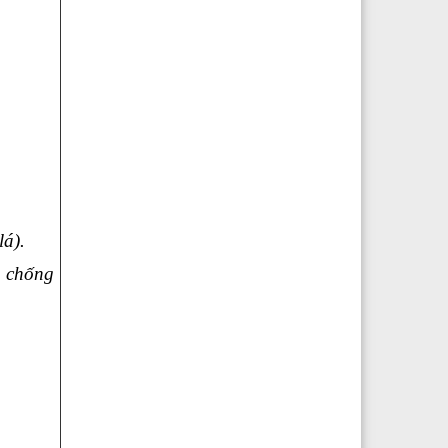
lá).
, chống