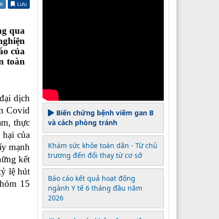
ài
Lưu
ng qua
nghiện
cáo của
n toàn
 đại dịch
ễm Covid
Biến chứng bệnh viêm gan B
am, thực
và cách phòng tránh
 hại của
Khám sức khỏe toàn dân - Từ chủ
đẩy mạnh
trương đến đổi thay từ cơ sở
hững kết
ỷ lệ hút
Báo cáo kết quả hoạt động
nhóm 15
ngành Y tế 6 tháng đầu năm
2026