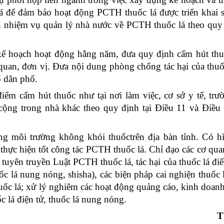
lá để đảm bảo hoạt động PCTH thuốc lá được triển khai 
ện nhiệm vụ quản lý nhà nước về PCTH thuốc lá theo quy 
ế hoạch hoạt động hằng năm, đưa quy định cấm hút thuố
 quan, đơn vị. Đưa nội dung phòng chống tác hại của thuố
tổ dân phố.
điểm cấm hút thuốc như tại nơi làm việc, cơ sở y tế, trư
cộng trong nhà khác theo quy định tại Điều 11 và Điều
g môi trường không khói thuốctrên địa bàn tỉnh. Có h
 thực hiện tốt công tác PCTH thuốc lá.
Chỉ đạo các cơ qua
tuyên truyền Luật PCTH thuốc lá, tác hại của thuốc lá điế
ốc lá nung nóng, shisha), các biện pháp cai nghiện thuốc 
ốc lá; x
ử lý nghiêm các hoạt động quảng cáo, kinh doanh
 lá điện tử, thuốc lá nung nóng.
T