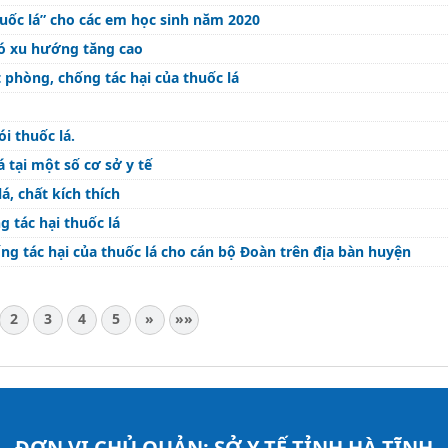
uốc lá” cho các em học sinh năm 2020
 có xu hướng tăng cao
 phòng, chống tác hại của thuốc lá
i thuốc lá.
 tại một số cơ sở y tế
, chất kích thích
 tác hại thuốc lá
g tác hại của thuốc lá cho cán bộ Đoàn trên địa bàn huyện
2
3
4
5
»
»»
ĐƠN VỊ CHỦ QUẢN:
SỞ Y TẾ TỈNH HÀ TĨNH