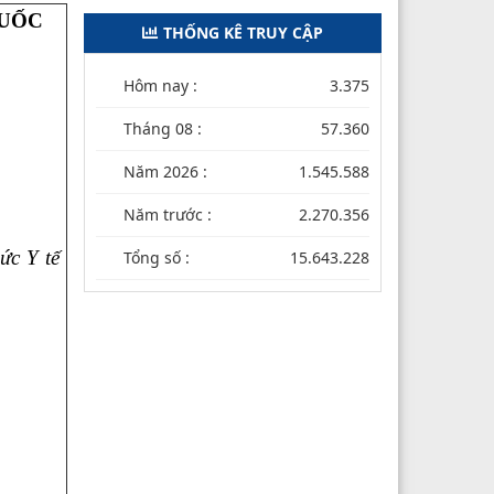
QUỐC
THỐNG KÊ TRUY CẬP
Hôm nay :
3.375
Tháng 08 :
57.360
Năm 2026 :
1.545.588
Năm trước :
2.270.356
ức Y tế
Tổng số :
15.643.228