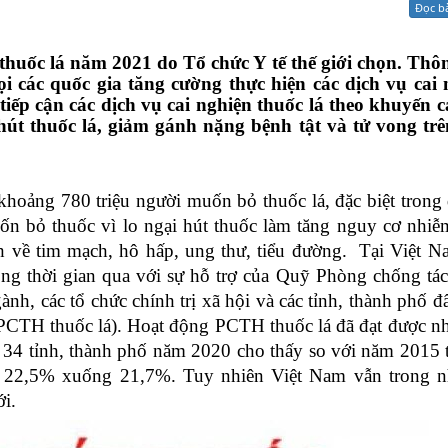
Đọc b
Xử lý kiến nghị - Khiếu nại tố cáo
Khác
thuốc lá năm 2021 do Tổ chức Y tế thế giới chọn. Thô
ọi các quốc gia tăng cường thực hiện các dịch vụ cai 
tiếp cận các dịch vụ cai nghiện thuốc lá theo khuyến 
 hút thuốc lá, giảm gánh nặng bệnh tật và tử vong trê
có khoảng 780 triệu người muốn bỏ
thuốc lá, đặc biệt trong
n bỏ thuốc vì lo ngại hút thuốc làm tăng nguy cơ nhi
h về tim mạch, hô hấp, ung thư, tiểu đường. Tại Việt N
ong thời gian
qua với sự hỗ trợ của Quỹ Phòng chống tác
ành, các tổ chức chính trị xã hội và các tỉnh, thành phố 
 (PCTH thuốc lá). Hoạt động PCTH thuốc lá đã đạt được n
i 34 tỉnh, thành phố năm 2020 cho thấy so với năm 2015 t
từ 22,5% xuống 21,7%. Tuy nhiên Việt Nam vẫn trong 
ới.