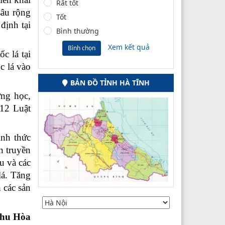
Rất tốt
sâu rộng
Tốt
định tại
Bình thường
Xem kết quả
Bình chọn
c lá tại
c lá vào
BẢN ĐỒ TỈNH HÀ TĨNH
ờng học,
 12 Luật
ình thức
n truyền
u và các
lá. Tăng
 các sản
hu Hòa