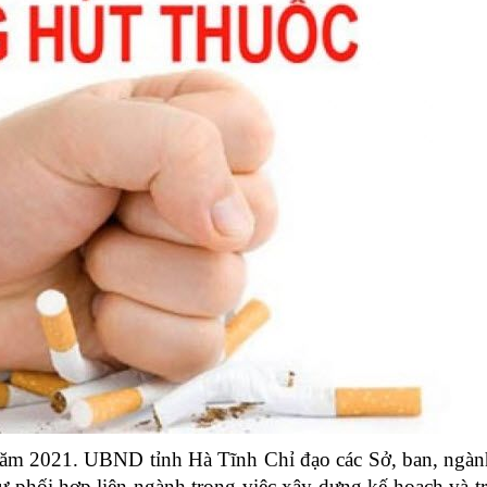
 năm 2021. UBND tỉnh Hà Tĩnh
Chỉ đạo các Sở, ban, ngàn
ự phối hợp liên ngành trong việc xây dựng kế hoạch và tr