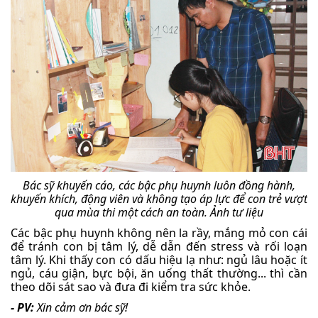
Bác sỹ khuyến cáo, các bậc phụ huynh luôn đồng hành,
khuyến khích, động viên và không tạo áp lực để con trẻ vượt
qua mùa thi một cách an toàn.
Ảnh tư liệu
Các bậc phụ huynh không nên la rầy, mắng mỏ con cái
để tránh con bị tâm lý, dễ dẫn đến stress và rối loạn
tâm lý. Khi thấy con có dấu hiệu lạ như: ngủ lâu hoặc ít
ngủ, cáu giận, bực bội, ăn uống thất thường... thì cần
theo dõi sát sao và đưa đi kiểm tra sức khỏe.
- PV:
Xin cảm ơn bác sỹ!