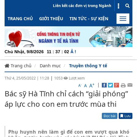
Liên kết các đơn vị trong Ngành
TRANG CHỦ
GIỚI THIỆU
TIN TỨC - SỰ KIỆN
HOẠT ĐỘN
Toggle
naviga
CHUYÊN
Chủ Nhật, 9/8/2026
11
:
37
:
03
Trang chủ
Danh mục
Truyền thông Y tế
|
Thứ 4, 25/05/2022
|
11:28
1053
Lượt xem
+
|
A
-
A
A
Bác sỹ Hà Tĩnh chỉ cách “giải phóng”
áp lực cho con em trước mùa thi
Đọc bài
Lưu
Phụ huynh nên làm gì để con em vượt qua khó