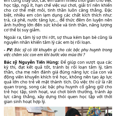
em cũng thay đổi, các em dành nhiều thời gian cho việc
học tập, ngủ ít, hạn chế việc vui chơi, giải trí nên khiến
cho cơ thể mệt mỏi, tinh thần luôn căng thẳng. Đặc
biệt, nhiều em còn lạm dụng các chất kích thích như:
trà, cà phê, nước tăng lực... để thức đêm ôn luyện nên
ảnh hưởng lớn đến sức khỏe và tinh thần, năng lượng
cơ thể bị suy giảm.
Ngoài ra, tâm lý sợ thi rớt, sợ thua kém bạn bè cũng là
nguyên nhân khiến tâm lý các em bị rối loạn.
- PV:
Bác sỹ có lời khuyên gì cho các bậc phụ huynh trong
việc chăm sóc con em khi bước vào mùa thi ?
Bác sỹ Nguyễn Tiến Hùng:
Để giúp con vượt qua các
kỳ thi, đạt kết quả tốt, tránh bị rối loạn tâm lý, tâm
thần, cha mẹ nên đánh giá đúng năng lực của con và
động viên khuyến khích trẻ học, không nên tạo áp lực
quá lớn cho trẻ về mặt thành tích. Dù việc thi cử là rất
quan trọng, song các bậc phụ huynh cố gắng giữ cho
trẻ học tập, sinh hoạt, vui chơi bình thường, tránh áp
lực căng thẳng, xây dựng thói quen học tập với thời
gian sinh hoạt hợp lý.