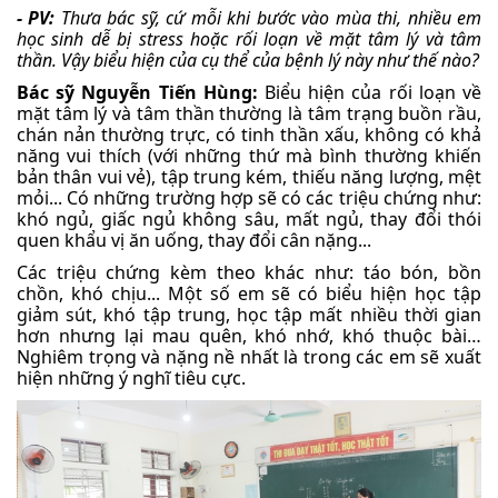
- PV:
Thưa bác sỹ, cứ mỗi khi bước vào mùa thi, nhiều em
học sinh dễ bị stress hoặc rối loạn về mặt tâm lý và tâm
thần. Vậy biểu hiện của cụ thể của bệnh lý này như thế nào?
Bác sỹ Nguyễn Tiến Hùng:
Biểu hiện của rối loạn về
mặt tâm lý và tâm thần thường là tâm trạng buồn rầu,
chán nản thường trực, có tinh thần xấu, không có khả
năng vui thích (với những thứ mà bình thường khiến
bản thân vui vẻ), tập trung kém, thiếu năng lượng, mệt
mỏi... Có những trường hợp sẽ có các triệu chứng như:
khó ngủ, giấc ngủ không sâu, mất ngủ, thay đổi thói
quen khẩu vị ăn uống, thay đổi cân nặng...
Các triệu chứng kèm theo khác như: táo bón, bồn
chồn, khó chịu... Một số em sẽ có biểu hiện học tập
giảm sút, khó tập trung, học tập mất nhiều thời gian
hơn nhưng lại mau quên, khó nhớ, khó thuộc bài…
Nghiêm trọng và nặng nề nhất là trong các em sẽ xuất
hiện những ý nghĩ tiêu cực.