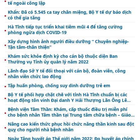
tế ngoài công lập
Khẩn: Đã có 5.545 ca tay chân miệng, Bộ Y tế dự báo dịch
có thể gia tăng
Hà Tĩnh tiếp tục triển khai tiêm mũi 4 để tăng cường
phòng ngừa dịch COVID-19
Xây dựng hình ảnh người điều dưỡng “ Chuyên nghiệp-
Tận tâm-thân thiện”
Khám sức khỏe định kỳ cho cán bộ thuộc diện Ban
Thường vụ Tỉnh ủy quản lý năm 2022
Lãnh đạo Sở Y tế đối thoại với cán bộ, đoàn viên, công
nhân viên chức lao động
Tập huấn phòng, chống suy dinh dưỡng trẻ em
Bộ Y tế phối hợp chặt chẽ với tỉnh Hà Tĩnh chuẩn bị các
hoạt động tôn vinh Đại danh Y Hải Thượng Lãn Ông Lê
Hữu Trác
Bệnh viện Tâm Thần: Khám, cấp thuốc điều trị miễn phí
cho bệnh nhân Tâm thần tại Trung tâm chữa bệnh – Giáo
dục lao động xã hội
Nâng cao kiến thức phục hồi chức năng thần kinh sau đột
quỵ cho người nhà bệnh nhân
Ngày Tăng huyết áp Thế giới năm 2022: Đo huyết áp chính