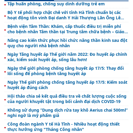
Tập huấn phòng, chống suy dinh dưỡng trẻ em
Bộ Y tế phối hợp chặt chẽ với tỉnh Hà Tĩnh chuẩn bị các
hoạt động tôn vinh Đại danh Y Hải Thượng Lãn Ông Lê
Hữu Trác
Bệnh viện Tâm Thần: Khám, cấp thuốc điều trị miễn phí
cho bệnh nhân Tâm thần tại Trung tâm chữa bệnh – Giáo
dục lao động xã hội
Nâng cao kiến thức phục hồi chức năng thần kinh sau đột
quỵ cho người nhà bệnh nhân
Ngày Tăng huyết áp Thế giới năm 2022: Đo huyết áp chính
xác, kiểm soát huyết áp, sống lâu hơn!
Ngày thế giới phòng chống tăng huyết áp 17/5: Thay đổi
lối sống để phòng bệnh tăng huyết áp
Ngày Thế giới phòng chống tăng huyết áp 17/5: Kiếm soát
huyết áp đúng cách
Hội thảo chia sẻ kết quả điều tra về chất lượng cuộc sống
của người khuyết tật trong bối cảnh đại dịch COVID-19
Không sử dụng “Dung dịch rửa tay khô Aerius chai 500ml”
nghi ngờ là mỹ phẩm giả
Công đoàn ngành Y tế Hà Tĩnh - Nhiều hoạt động thiết
thực hưởng ứng "Tháng Công nhân"