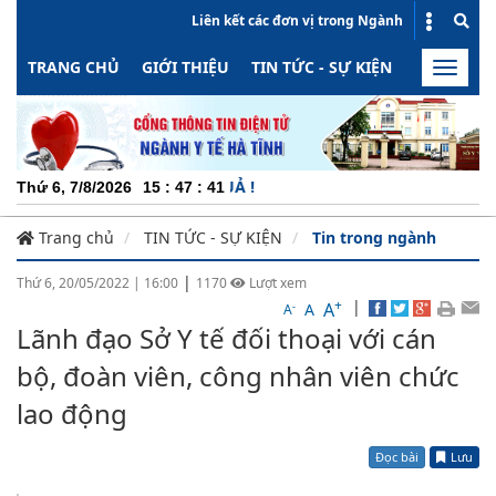
Liên kết các đơn vị trong Ngành
TRANG CHỦ
GIỚI THIỆU
TIN TỨC - SỰ KIỆN
HOẠT ĐỘN
Toggle
naviga
CHUYÊN 
Thứ 6, 7/8/2026
15
:
47
:
42
Trang chủ
TIN TỨC - SỰ KIỆN
Tin trong ngành
|
Thứ 6, 20/05/2022
|
16:00
1170
Lượt xem
+
|
A
-
A
A
Lãnh đạo Sở Y tế đối thoại với cán
bộ, đoàn viên, công nhân viên chức
lao động
Đọc bài
Lưu