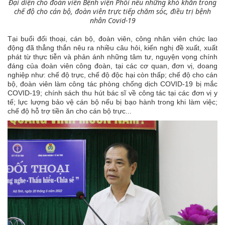
Đại diện cho đoàn viên Bệnh viện Phổi nêu những khó khăn trong
chế độ cho cán bộ, đoàn viên trực tiếp chăm sóc, điều trị bệnh
nhân Covid-19
Tại buổi đối thoại, cán bộ, đoàn viên, công nhân viên chức lao
động đã thẳng thắn nêu ra nhiều câu hỏi, kiến nghị đề xuất, xuất
phát từ thực tiễn và phản ánh những tâm tư, nguyện vọng chính
đáng của đoàn viên công đoàn, tại các cơ quan, đơn vị, doang
nghiệp như: chế độ trực, chế độ độc hại còn thấp; chế độ cho cán
bộ, đoàn viên làm công tác phòng chống dịch COVID-19 bị mắc
COVID-19; chính sách thu hút bác sĩ về công tác tại các đơn vị y
tế; lực lượng bảo vệ cán bộ nếu bị bạo hành trong khi làm việc;
chế độ hỗ trợ tiền ăn cho cán bộ trực...