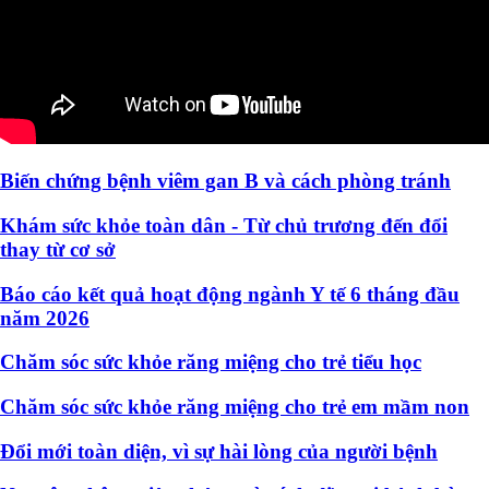
Khám sức khỏe toàn dân - Từ chủ trương đến đổi
thay từ cơ sở
Báo cáo kết quả hoạt động ngành Y tế 6 tháng đầu
năm 2026
Chăm sóc sức khỏe răng miệng cho trẻ tiểu học
Chăm sóc sức khỏe răng miệng cho trẻ em mầm non
Đổi mới toàn diện, vì sự hài lòng của người bệnh
Nguyên nhân, triệu chứng và cách điều trị bệnh bàn
chân bẹt
Điều dưỡng - người thầm lặng đồng hành cùng bệnh
nhân
Khảo sát
Bạn cảm thấy chất lượng dịch vụ y tế do ngành Y tế Hà Tĩnh cung cấp
như thế nào?
Rất tốt