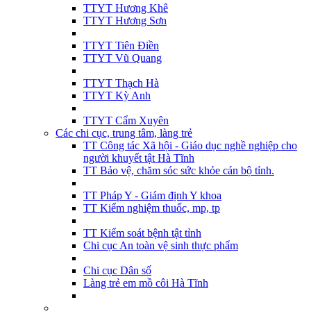
TTYT Hương Khê
TTYT Hương Sơn
TTYT Tiên Điền
TTYT Vũ Quang
TTYT Thạch Hà
TTYT Kỳ Anh
TTYT Cẩm Xuyên
Các chi cục, trung tâm, làng trẻ
TT Công tác Xã hội - Giáo dục nghề nghiệp cho
người khuyết tật Hà Tĩnh
TT Bảo vệ, chăm sóc sức khỏe cán bộ tỉnh.
TT Pháp Y - Giám định Y khoa
TT Kiểm nghiệm thuốc, mp, tp
TT Kiểm soát bệnh tật tỉnh
Chi cục An toàn vệ sinh thực phẩm
Chi cục Dân số
Làng trẻ em mồ côi Hà Tĩnh