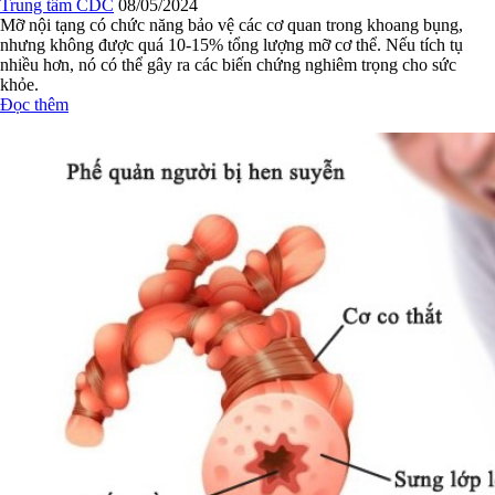
Ngày Hen toàn cầu 7/5 - Chủ động phòng bệnh hen phế quản tái
phát
Trung tâm CDC
08/05/2024
Do nhạy cảm với môi trường, nên khi thời tiết thay đổi đột ngột, nóng
lạnh thất thường, bệnh nhân hen phế quản dễ lên cơn hen cấp, rất nguy
hiểm nếu không xử trí kịp thời.