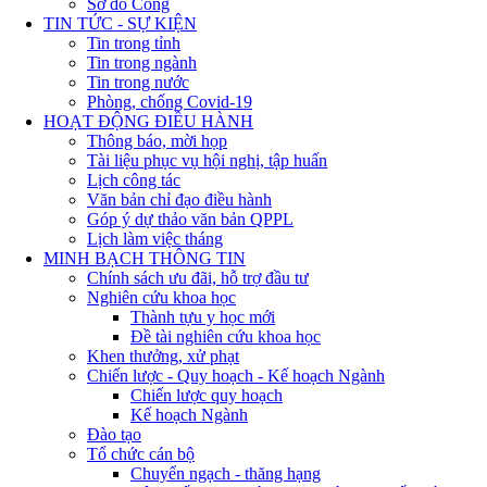
Sơ đồ Cổng
TIN TỨC - SỰ KIỆN
Tin trong tỉnh
Tin trong ngành
Tin trong nước
Phòng, chống Covid-19
HOẠT ĐỘNG ĐIỀU HÀNH
Thông báo, mời họp
Tài liệu phục vụ hội nghị, tập huấn
Lịch công tác
Văn bản chỉ đạo điều hành
Góp ý dự thảo văn bản QPPL
Lịch làm việc tháng
MINH BẠCH THÔNG TIN
Chính sách ưu đãi, hỗ trợ đầu tư
Nghiên cứu khoa học
Thành tựu y học mới
Đề tài nghiên cứu khoa học
Khen thưởng, xử phạt
Chiến lược - Quy hoạch - Kế hoạch Ngành
Chiến lược quy hoạch
Kế hoạch Ngành
Đào tạo
Tổ chức cán bộ
Chuyển ngạch - thăng hạng