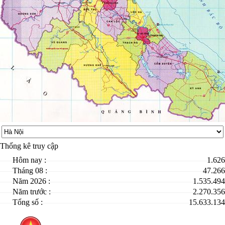
Thống kê truy cập
Hôm nay :
1.626
Tháng 08 :
47.266
Năm 2026 :
1.535.494
Năm trước :
2.270.356
Tổng số :
15.633.134
Đơn vị chủ quản:
Sở y tế tỉnh Hà Tĩnh
Địa chỉ:
09 - Nguyễn Huy Oánh – P. Bắc Hà - TP.Hà Tĩnh - Tỉnh Hà
Tĩnh
Điện thoại:
02393 856661
Đường dây nóng:
0965341616