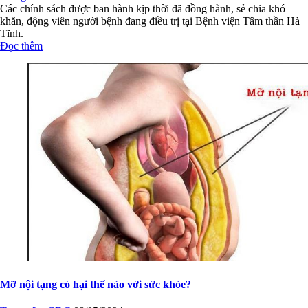
Mỡ nội tạng có hại thế nào với sức khỏe?
Trung tâm CDC
08/05/2024
Mỡ nội tạng có chức năng bảo vệ các cơ quan trong khoang bụng,
nhưng không được quá 10-15% tổng lượng mỡ cơ thể. Nếu tích tụ
nhiều hơn, nó có thể gây ra các biến chứng nghiêm trọng cho sức
khỏe.
Đọc thêm