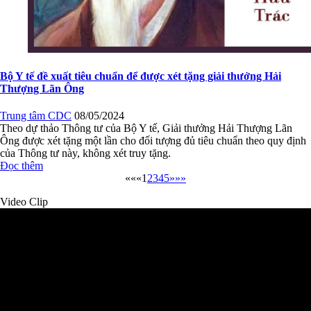
của Thông tư này, không xét truy tặng.
Đọc thêm
««
«
1
2
3
4
5
»
»»
Video Clip
Biến chứng bệnh viêm gan B và cách phòng tránh