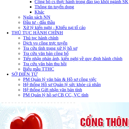
Công bố cs thực hành trong đào tạo khối ngành SK
Thông tin tuyển dụng
Khác
Ngân sách NN
Đầu tư - đấu thầu
Xử lý kiến nghị - Khiếu nại tố cáo
THỦ TỤC HÀNH CHÍNH
Thủ tục hành chính
Dịch vụ công trực tuyến
Tra cứu tình trạng xử lý hồ sơ
Tra cứu văn bản công bố
Tiếp nhận phản ánh, kiến nghị về quy định hành chính
Tra cứu văn bản thu hồi
Biểu mẫu TTHC
SỞ ĐIỆN TỬ
PM Quản lý văn bản & Hồ sơ công việc
Hệ thống Hồ sơ Quản lý sức khỏe cá nhân
Hệ thống Gửi nhận văn bản tỉnh
PM Quản lý hồ sơ CB CC, VC tỉnh