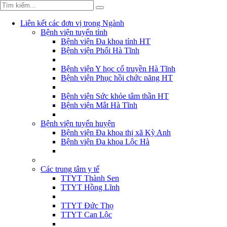
Liên kết các đơn vị trong Ngành
Bệnh viện tuyến tỉnh
Bệnh viện Đa khoa tỉnh HT
Bệnh viện Phổi Hà Tĩnh
Bệnh viện Y học cổ truyền Hà Tĩnh
Bệnh viện Phục hồi chức năng HT
Bệnh viện Sức khỏe tâm thần HT
Bệnh viện Mắt Hà Tĩnh
Bệnh viện tuyến huyện
Bệnh viện Đa khoa thị xã Kỳ Anh
Bệnh viện Đa khoa Lộc Hà
Các trung tâm y tế
TTYT Thành Sen
TTYT Hồng Lĩnh
TTYT Đức Thọ
TTYT Can Lộc