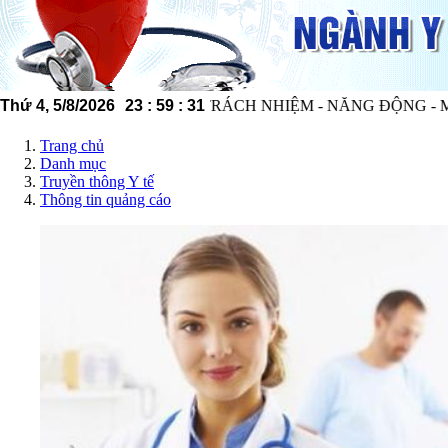
ÊN NGHIỆP - TRÁCH NHIỆM - NĂNG ĐỘNG - MINH BẠCH - 
Thứ 4, 5/8/2026
23
:
59
:
33
Trang chủ
Danh mục
Truyền thông Y tế
Thông tin quảng cáo