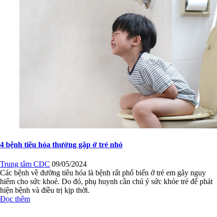
4 bệnh tiêu hóa thường gặp ở trẻ nhỏ
Trung tâm CDC
09/05/2024
Các bệnh về đường tiêu hóa là bệnh rất phổ biến ở trẻ em gây nguy
hiểm cho sức khoẻ. Do đó, phụ huynh cần chú ý sức khỏe trẻ để phát
hiện bệnh và điều trị kịp thời.
Đọc thêm