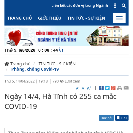
Liên kết các đơn vị trong Ngành
TRANG CHỦ
GIỚI THIỆU
TIN TỨC - SỰ KIỆN
HOẠT ĐỘN
Toggle
naviga
CHU
Thứ 5, 6/8/2026
0
:
06
:
44
Trang chủ
TIN TỨC - SỰ KIỆN
Phòng, chống Covid-19
|
Thứ 5, 14/04/2022
|
19:18
790
Lượt xem
+
|
A
-
A
A
Ngày 14/4, Hà Tĩnh có 255 ca mắc
COVID-19
Đọc bài
Lưu