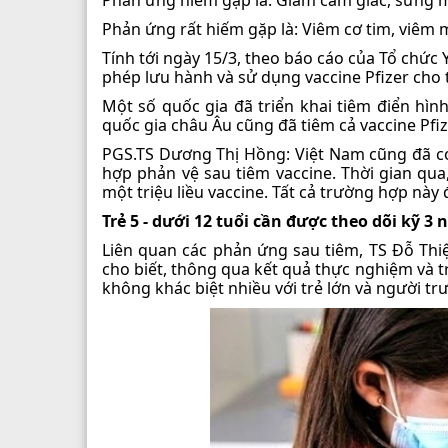
Phản ứng rất hiếm gặp là: Viêm cơ tim, viêm 
Tính tới ngày 15/3, theo báo cáo của Tổ chức Y
phép lưu hành và sử dụng vaccine Pfizer cho t
Một số quốc gia đã triển khai tiêm điển hình
quốc gia châu Âu cũng đã tiêm cả vaccine Pfi
PGS.TS Dương Thị Hồng: Việt Nam cũng đã có 
hợp phản vệ sau tiêm vaccine. Thời gian qua
một triệu liều vaccine. Tất cả trường hợp này 
Trẻ 5 - dưới 12 tuổi cần được theo dõi kỹ 
Liên quan các phản ứng sau tiêm, TS Đỗ Thi
cho biết, thông qua kết quả thực nghiệm và tri
không khác biệt nhiều với trẻ lớn và người tr