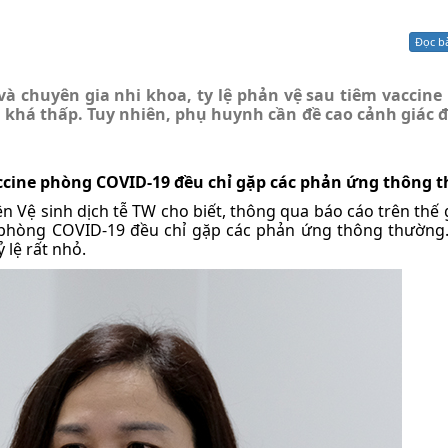
Xử lý kiến nghị - Khiếu nại tố cáo
Khác
Đọc b
và chuyên gia nhi khoa, ty lệ phản vệ sau tiêm vaccin
ổi khá thấp. Tuy nhiên, phụ huynh cần đề cao cảnh giác 
 vaccine phòng COVID-19 đều chỉ gặp các phản ứng thông
 Vệ sinh dịch tễ TW cho biết, thông qua báo cáo trên thế g
ine phòng COVID-19 đều chỉ gặp các phản ứng thông thường
lệ rất nhỏ.