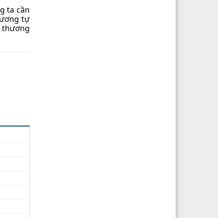
g ta cần
tương tự
n thương