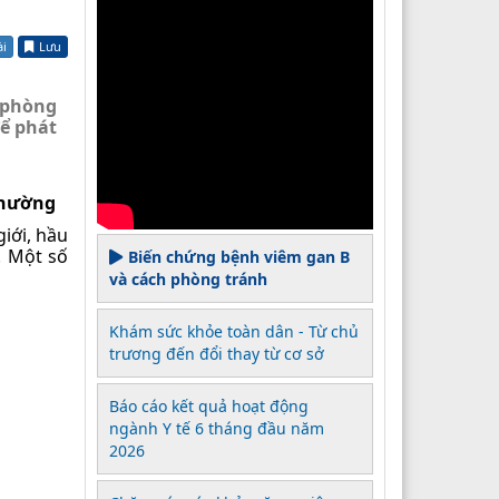
ài
Lưu
e phòng
để phát
 thường
iới, hầu
. Một số
Biến chứng bệnh viêm gan B
và cách phòng tránh
Khám sức khỏe toàn dân - Từ chủ
trương đến đổi thay từ cơ sở
Báo cáo kết quả hoạt động
ngành Y tế 6 tháng đầu năm
2026