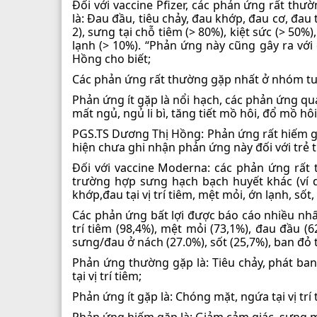
Đối với vaccine Pfizer, các phản ứng rất thư
là: Đau đầu, tiêu chảy, đau khớp, đau cơ, đau tạ
2), sưng tại chỗ tiêm (> 80%), kiệt sức (> 50%)
lạnh (> 10%). “Phản ứng này cũng gây ra với 
Hồng cho biết;
Các phản ứng rất thường gặp nhất ở nhóm tuổi t
Phản ứng ít gặp là nổi hạch, các phản ứng q
mất ngủ, ngủ li bì, tăng tiết mồ hôi, đổ mồ hôi
PGS.TS Dương Thị Hồng: Phản ứng rất hiếm gặp
hiện chưa ghi nhận phản ứng này đối với trẻ 
Đối với vaccine Moderna: các phản ứng rất 
trường hợp sưng hạch bạch huyết khác (ví d
khớp,đau tại vị trí tiêm, mệt mỏi, ớn lạnh, sốt, s
Các phản ứng bất lợi được báo cáo nhiều nhất ở
trí tiêm (98,4%), mệt mỏi (73,1%), đau đầu (
sưng/đau ở nách (27.0%), sốt (25,7%), ban đỏ tại
Phản ứng thường gặp là: Tiêu chảy, phát ban, 
tại vị trí tiêm;
Phản ứng ít gặp là: Chóng mặt, ngứa tại vị trí 
Phản ứng hiếm gặp là: Giảm cảm giác, sưng mặ