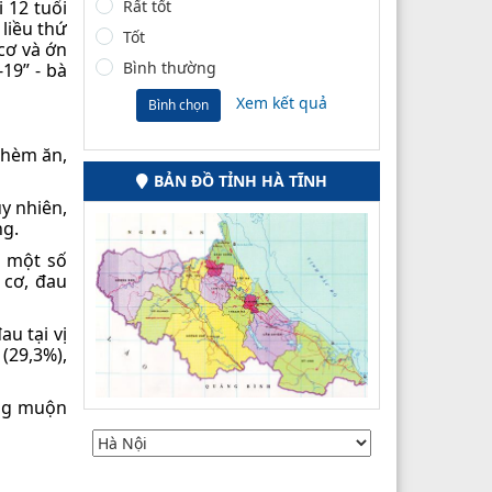
 12 tuổi
Rất tốt
 liều thứ
Tốt
 cơ và ớn
Bình thường
19” - bà
Xem kết quả
Bình chọn
thèm ăn,
BẢN ĐỒ TỈNH HÀ TĨNH
y nhiên,
ng.
, một số
 cơ, đau
au tại vị
(29,3%),
ứng muộn