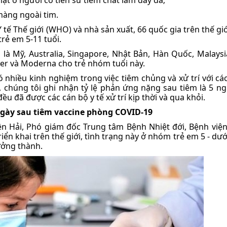
màng ngoài tim.
 tế Thế giới (WHO) và nhà sản xuất, 66 quốc gia trên thế gi
rẻ em 5-11 tuổi.
 là Mỹ, Australia, Singapore, Nhật Bản, Hàn Quốc, Malaysi
zer và Moderna cho trẻ nhóm tuổi này.
nhiều kinh nghiệm trong việc tiêm chủng và xử trí với cá
, chúng tôi ghi nhận tỷ lệ phản ứng nặng sau tiêm là 5 ng
đều đã được các cán bộ y tế xử trí kịp thời và qua khỏi.
3 ngày sau tiêm vaccine phòng COVID-19
ện Hải, Phó giám đốc Trung tâm Bệnh Nhiệt đới, Bệnh việ
ển khai trên thế giới, tình trạng này ở nhóm trẻ em 5 - dướ
ưởng thành.