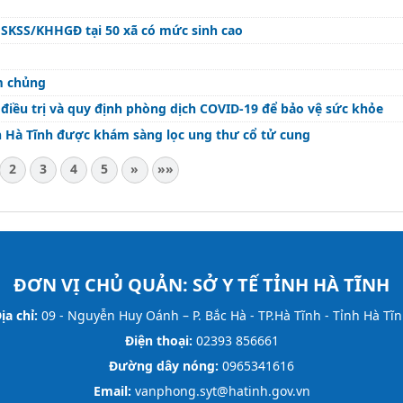
c SKSS/KHHGĐ tại 50 xã có mức sinh cao
êm chủng
iều trị và quy định phòng dịch COVID-19 để bảo vệ sức khỏe
àn Hà Tĩnh được khám sàng lọc ung thư cổ tử cung
2
3
4
5
»
»»
ĐƠN VỊ CHỦ QUẢN:
SỞ Y TẾ TỈNH HÀ TĨNH
ịa chỉ:
09 - Nguyễn Huy Oánh – P. Bắc Hà - TP.Hà Tĩnh - Tỉnh Hà Tĩ
Điện thoại:
02393 856661
Đường dây nóng:
0965341616
Email:
vanphong.syt@hatinh.gov.vn