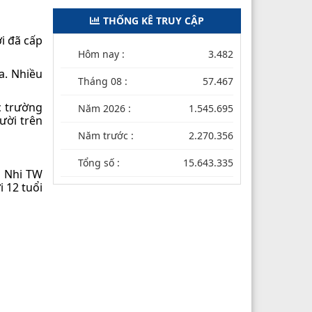
THỐNG KÊ TRUY CẬP
ới đã cấp
Hôm nay :
3.482
a. Nhiều
Tháng 08 :
57.467
c trường
Năm 2026 :
1.545.695
ười trên
Năm trước :
2.270.356
Tổng số :
15.643.335
n Nhi TW
i 12 tuổi