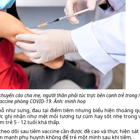
 khuyến cáo cha mẹ, người thân phải túc trực bên cạnh trẻ trong í
vaccine phòng COVID-19. Ảnh: minh hoạ
chỗ như sưng, đau tại điểm tiêm nhưng biểu hiện thoáng qu
 ghi nhận như mệt mỏi tương tự cúm hay sốt nhẹ trong v
m trẻ 5 - 12 tuổi khá thấp.
 theo dõi sau tiêm vaccine cần được đề cao và thực hiện sát
 nhấn mạnh phụ huynh không để trẻ một mình sau khi tiêm.