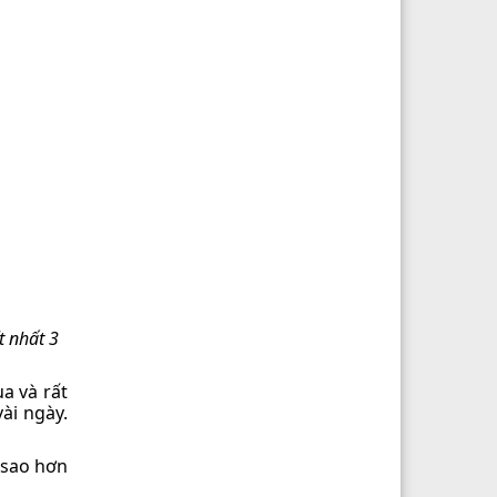
t nhất 3
a và rất
ài ngày.
 sao hơn