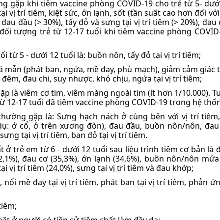
ờng gặp khi tiêm vaccine phòng COVID-19 cho trẻ từ 5- dưới
i vị trí tiêm, kiệt sức, ớn lạnh, sốt (tần suất cao hơn đối với
, đau đầu (> 30%), tấy đỏ và sưng tại vị trí tiêm (> 20%), đau
đối tượng trẻ từ 12-17 tuổi khi tiêm vaccine phòng COVID-
ừ 5 - dưới 12 tuổi là: buồn nôn, tấy đỏ tại vị trí tiêm;
uá mẫn (phát ban, ngứa, mề đay, phù mạch), giảm cảm giác 
 đêm, đau chi, suy nhược, khó chịu, ngứa tại vị trí tiêm;
 là viêm cơ tim, viêm màng ngoài tim (ít hơn 1/10.000). Tu
từ 12-17 tuổi đã tiêm vaccine phòng COVID-19 trong hệ thố
thường gặp là: Sưng hạch nách ở cùng bên với vị trí tiêm
ụ: ở cổ, ở trên xương đòn), đau đầu, buồn nôn/nôn, đau
ưng tại vị trí tiêm, ban đỏ tại vị trí tiêm.
 trẻ em từ 6 - dưới 12 tuổi sau liệu trình tiêm cơ bản là đ
62,1%), đau cơ (35,3%), ớn lạnh (34,6%), buồn nôn/nôn mửa 
 vị trí tiêm (24,0%), sưng tại vị trí tiêm và đau khớp;
nổi mề đay tại vị trí tiêm, phát ban tại vị trí tiêm, phản 
tiêm;
t ở người có tiền sử tiêm chất làm đầy da;