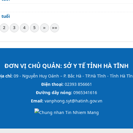
 tuổi
2
3
4
5
»
»»
ĐƠN VỊ CHỦ QUẢN:
SỞ Y TẾ TỈNH HÀ TĨNH
ịa chỉ:
09 - Nguyễn Huy Oánh – P. Bắc Hà - TP.Hà Tĩnh - Tỉnh Hà Tĩ
Điện thoại:
02393 856661
Đường dây nóng:
0965341616
Email:
vanphong.syt@hatinh.gov.vn