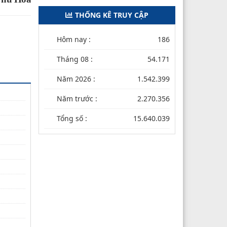
THỐNG KÊ TRUY CẬP
Hôm nay :
186
Tháng 08 :
54.171
Năm 2026 :
1.542.399
Năm trước :
2.270.356
Tổng số :
15.640.039