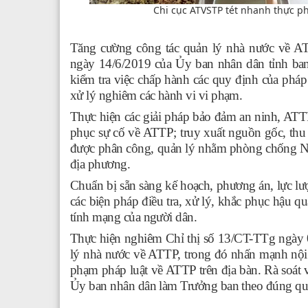
Chi cục ATVSTP tét nhanh thực p
Tăng cường công tác quản lý nhà nước về A
ngày 14/6/2019 của Ủy ban nhân dân tỉnh ban 
kiểm tra việc chấp hành các quy định của pháp 
xử lý nghiêm các hành vi vi phạm.
Thực hiện các giải
pháp
bảo đảm an ninh, ATTP
phục sự cố về ATTP; truy xuất nguồn gốc, thu
được phân công, quản lý nhằm
phòng chống
địa phương
.
Chuẩn bị sẵn sàng
kế hoạch,
phương án, lực l
các biện pháp điều tra, xử lý, khắc phục hậu 
tính mạng của người dân.
Thực hiện nghiêm Chỉ thị số 13/CT-TTg ngày 
lý nhà nước về ATTP, trong đó nhấn mạnh nội 
phạm pháp luật về ATTP trên địa bàn. Rà soát 
Ủy ban nhân dân làm Trưởng ban theo đúng qu