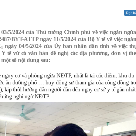
Xử lý kiến nghị - Khiếu nại tố cáo
Khác
Đọc b
03/5/2024 của Thủ tướng Chính phủ về việc ngăn ngừa,
487/BYT-ATTP ngày 11/5/2024 của Bộ Y tế về việc ngăn
X
ngày 04/5/2024 của Ủy ban nhân dân tỉnh về việc thự
1
 Y tế
vừ có văn bản
đề nghị các địa phương, đơn vị th
 một số nội dung sau:
ề nguy cơ và phòng ngừa NĐTP, nhất là tại các điểm, khu du 
thức ăn đường phố…. huy động sự tham gia của cộng đồng tr
); kịp thời
hướng dẫn người dân đến ngay cơ sở y tế gần nhất
ệu chứng nghi ngờ NĐTP.