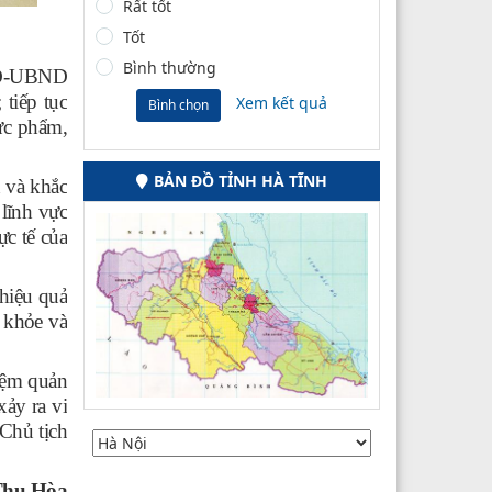
Rất tốt
Tốt
Bình thường
/QĐ-UBND
tiếp tục
Xem kết quả
Bình chọn
hực phẩm,
BẢN ĐỒ TỈNH HÀ TĨNH
 và khắc
lĩnh vực
c tế của
 hiệu quả
 khỏe và
iệm quản
ảy ra vi
 Chủ tịch
Thu
Hòa