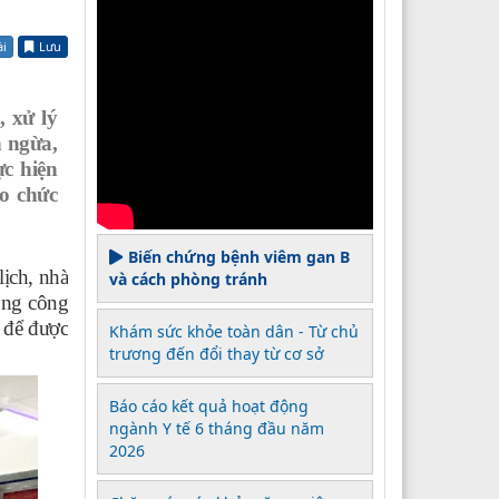
ài
Lưu
 xử lý
 ngừa,
c hiện
eo chức
Biến chứng bệnh viêm gan B
lịch, nhà
và cách phòng tránh
ong công
 để được
Khám sức khỏe toàn dân - Từ chủ
trương đến đổi thay từ cơ sở
Báo cáo kết quả hoạt động
ngành Y tế 6 tháng đầu năm
2026