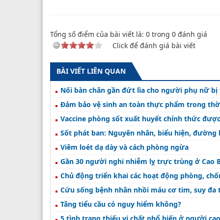
Tổng số điểm của bài viết là:
0
trong
0
đánh giá
Click để đánh giá bài viết
BÀI VIẾT LIÊN QUAN
Nối bàn chân gần đứt lìa cho người phụ nữ bị 
Đảm bảo vệ sinh an toàn thực phẩm trong thờ
Vaccine phòng sốt xuất huyết chính thức được
Sốt phát ban: Nguyên nhân, biểu hiện, đường l
Viêm loét dạ dày và cách phòng ngừa
Gần 30 người nghi nhiễm lỵ trực trùng ở Cao 
Chủ động triển khai các hoạt động phòng, chố
Cứu sống bệnh nhân nhồi máu cơ tim, suy đa 
Tăng tiểu cầu có nguy hiểm không?
5 tình trạng thiếu vi chất phổ biến ở người cao