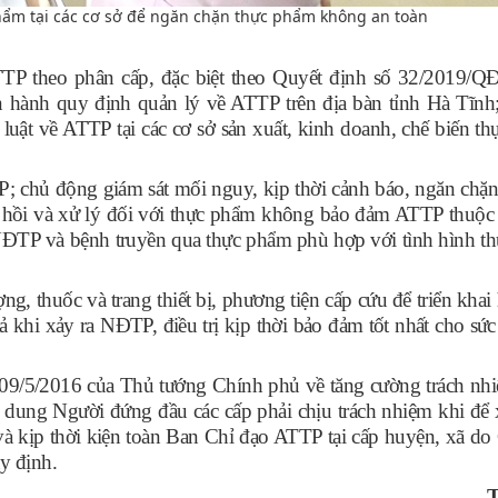
hẩm tại các cơ sở để ngăn chặn thực phẩm không an toàn
TTP theo phân cấp, đặc biệt theo Quyết định số 32/2019
hành quy định quản lý về ATTP trên địa bàn tỉnh Hà Tĩnh; 
luật về ATTP tại các cơ sở sản xuất, kinh doanh, chế biến t
; chủ động giám sát mối nguy, kịp thời cảnh báo, ngăn chặn
 hồi và xử lý đối với thực phẩm không bảo đảm ATTP thuộc 
NĐTP
và bệnh truyền qua thực phẩm phù hợp với tình hình thự
ượng,
thuốc và trang thiết bị,
phương tiện cấp cứu
để triển khai
quả khi xảy ra NĐTP
, điều trị kịp thời
bảo đảm tốt nhất cho sức
09/5/2016 của Thủ tướng Chính phủ về tăng cường trách nh
dung Người đứng đầu các cấp phải chịu trách nhiệm khi để x
và kịp thời kiện toàn Ban Chỉ đạo ATTP tại cấp huyện, xã do
y định.