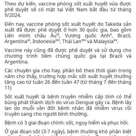
Theo dự kiến, vaccine phòng sốt xuất huyết vừa được
phê duyệt sẽ có mặt tại Việt Nam bắt đầu từ tháng
9/2024.
Đến nay, vaccine phòng sốt xuất huyết do Takeda sản
xuất đã được phê duyệt ở hơn 30 quốc gia, bao gồm
ix
x
Liên minh châu Âu
, Vương quốc Anh
, Brazil,
xi
xiii
xiv
xv
Argentina
, Indonesia
, Thái Lan
và Malaysia
.
Vaccine này cũng đã được phê duyệt và sử dụng cho
chương trình tiêm chủng quốc gia tại Brazil và
Argentina.
Các chuyên gia cho hay, phân bố theo thời gian trong
năm cho thấy, trường hợp mắc sốt xuất huyết thường
tăng cao từ tuần 26 đến tuần 47 (từ tháng 7 đến tháng
11)
Sốt xuất huyết là bệnh truyền nhiễm cấp tính có thể
bùng phát thành dịch do virus Dengue gây ra. Bệnh lây
lan do muỗi vằn đốt bệnh nhân đã nhiễm virus rồi
truyền sang cho người bình thường.
Bệnh có 3 giai đoạn chính: sốt, nguy hiểm và phục hồi.
Ở giai đoạn sốt (3-7 ngày), bệnh thường khó phân biệt