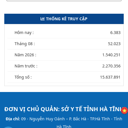
THỐNG KÊ TRUY CẬP
Hôm nay :
6.383
Tháng 08 :
52.023
Năm 2026 :
1.540.251
Năm trước :
2.270.356
Tổng số :
15.637.891
ĐƠN VỊ CHỦ QUẢN:
SỞ Y TẾ TỈNH HÀ TĨNH
Địa chỉ:
09 - Nguyễn Huy Oánh – P. Bắc Hà - TP.Hà Tĩnh - Tỉnh
Hà Tĩnh