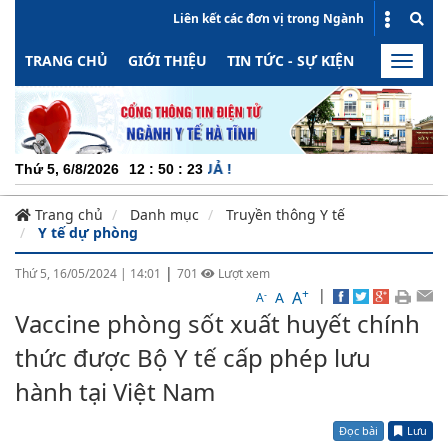
Liên kết các đơn vị trong Ngành
TRANG CHỦ
GIỚI THIỆU
TIN TỨC - SỰ KIỆN
HOẠT ĐỘN
Toggle
naviga
CHU
Thứ 5, 6/8/2026
12
:
50
:
23
Trang chủ
Danh mục
Truyền thông Y tế
Y tế dự phòng
|
Thứ 5, 16/05/2024
|
14:01
701
Lượt xem
+
|
A
-
A
A
Vaccine phòng sốt xuất huyết chính
thức được Bộ Y tế cấp phép lưu
hành tại Việt Nam
Đọc bài
Lưu