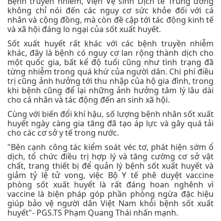
Bệnh truyền nhiễm, Viện Vệ sinh Dịch tễ Trung ương
không chỉ nói đến các nguy cơ sức khỏe đối với cá
nhân và cộng đồng, mà còn đề cập tới tác động kinh tế
và xã hội đáng lo ngại của sốt xuất huyết.
Sốt xuất huyết rất khác với các bệnh truyền nhiễm
khác, đây là bệnh có nguy cơ lan rộng thành dịch cho
một quốc gia, bất kể độ tuổi cũng như tình trạng đã
từng nhiễm trong quá khứ của người dân. Chi phí điều
trị cũng ảnh hưởng tới thu nhập của hộ gia đình, trong
khi bệnh cũng để lại những ảnh hưởng tâm lý lâu dài
cho cá nhân và tác động đến an sinh xã hội.
Cùng với biến đổi khí hậu, số lượng bệnh nhân sốt xuất
huyết ngày càng gia tăng đã tạo áp lực và gây quá tải
cho các cơ sở y tế trong nước.
"Bên cạnh công tác kiểm soát véc tơ, phát hiện sớm ổ
dịch, tổ chức điều trị hợp lý và tăng cường cơ sở vật
chất, trang thiết bị để quản lý bệnh sốt xuất huyết và
giảm tỷ lệ tử vong, việc Bộ Y tế phê duyệt vaccine
phòng sốt xuất huyết là rất đáng hoan nghênh vì
vaccine là biện pháp góp phần phòng ngừa đặc hiệu
giúp bảo vệ người dân Việt Nam khỏi bệnh sốt xuất
huyết"- PGS.TS Phạm Quang Thái nhấn mạnh.