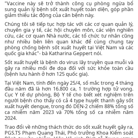
"Vaccine này sẽ trở thành công cụ phòng ngừa bổ
sung quản lý bệnh sốt xuất huyết toàn diện, góp phần
giảm thiểu tác động của căn bệnh này.
Chúng tôi sẽ tiếp tục hợp tác với các cơ quan quản lý,
chuyên gia y tế, các hội chuyên môn, các viện nghiên
cứu, các cơ quan Nhà nước, các tổ chức tư nhân cũng
như nhiều bên liên quan khác để cùng chung tay
phòng chống bệnh sốt xuất huyết tại Việt Nam và các
quốc gia khác"- bà Katharina Geppert nói.
Sốt xuất huyết là bệnh do virus lây truyền qua muỗi và
gây ra nhiều mối đe dọa đối với sức khỏe toàn cầu
(bệnh lưu hành ở hơn 125 quốc gia).
Tại Việt Nam, tính đến ngày 25/4, số mắc trong 4 tháng
đầu năm đã là hơn 16.800 ca, 1 trường hợp tử vong.
Cục Y tế dự phòng, Bộ Y tế cho biết xét nghiệm trên
người bệnh cho thấy có cả 4 type huyết thanh gây sốt
xuất huyết dengue, trong đó DEN-2 chiếm 88% tổng số
ca nhiễm năm 2023 và 70% tổng số ca nhiễm năm
2024.
Trao đổi về những thách thức do sốt xuất huyết gây ra,
PGS.TS Phạm Quang Thái, Phó trưởng Khoa Kiểm soát