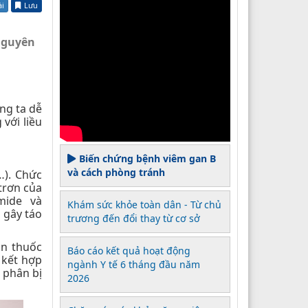
ài
Lưu
Nguyên
ng ta dễ
với liều
Biến chứng bệnh viêm gan B
và cách phòng tránh
…). Chức
trơn của
mide và
Khám sức khỏe toàn dân - Từ chủ
 gây táo
trương đến đổi thay từ cơ sở
ần thuốc
Báo cáo kết quả hoạt động
 kết hợp
ngành Y tế 6 tháng đầu năm
 phân bị
2026