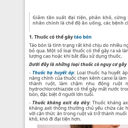
Giảm tần suất đại tiện, phân khô, cứng 
nhân chính là chế độ ăn uống, các bệnh c
1. Thuốc có thể gây
táo bón
Táo bón là tình trạng rất khó chịu do nhiều 
bỏ qua. Một số loại thuốc có thể gây ra và là
lượng cao hoặc khi bắt đầu sử dụng thuốc.
Dưới đây là những loại thuốc có nguy cơ gây
-
Thuốc hạ huyết áp
: Loại thuốc hạ huyết áp
năng chính của thuốc chẹn kênh canxi là làm
thành ruột, làm chậm nhu động ruột n
hydrochlorothiazide có thể gây mất nước tron
bón, đặc biệt ở người lớn tuổi.
-
Thuốc kháng axit dạ dà
y
: Thuốc kháng ax
kháng axit thông thường chủ yếu chứa các h
với cặn thức ăn trong ruột và trở thành muối
khô, khó đi đại tiện hơn.