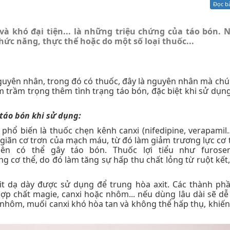
Đọc b
Xử lý kiến nghị - Khiếu nại tố cáo
Khác
và khó đại tiện... là những triệu chứng của táo bón. 
hức năng, thực thể hoặc do một số loại thuốc...
nguyên nhân, trong đó có thuốc, đây là nguyên nhân mà chú
m trầm trọng thêm tình trạng táo bón, đặc biệt khi sử dụng 
 táo bón khi sử dụng:
 phổ biến là thuốc chẹn kênh canxi (nifedipine, verapamil
 giãn cơ trơn của mạch máu, từ đó làm giảm trương lực cơ 
ên có thể gây táo bón. Thuốc lợi tiểu như furose
g cơ thể, do đó làm tăng sự hấp thu chất lỏng từ ruột kết,
it dạ dày được sử dụng để trung hòa axit. Các thành ph
ợp chất magie, canxi hoặc nhôm... nếu dùng lâu dài sẽ dễ
 nhôm, muối canxi khó hòa tan và không thể hấp thụ, khiến