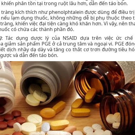
hiến phân tồn tại trong ruột lâu hơn, dẫn đến táo bón.
 tràng kích thích như phenolphtalein được dùng để điều trị
n, nếu lạm dụng thuốc, không những dễ bị phụ thuộc theo t
tràng, khiến việc đại tiện càng khó khăn hơn. Vì vậy, nên t
thuốc có chứa các thành phần đó.
)
: Tác dụng dược lý của NSAID dựa trên việc ức chế
a giảm sản phẩm PGE ở cả trung tâm và ngoại vi. PGE đóng
 tiết dịch nhầy dạ dày và tăng co thắt cơ trơn đường tiêu h
 ngược và dẫn đến táo bón.