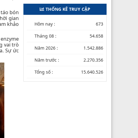
THỐNG KÊ TRUY CẬP
 táo bón
hời gian
ham khảo
Hôm nay :
673
Tháng 08 :
54.658
 enzyme
 vai trò
Năm 2026 :
1.542.886
óa. Sự ức
Năm trước :
2.270.356
Tổng số :
15.640.526