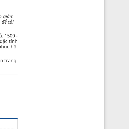
úp giảm
 để cải
, 1500 -
 đặc tính
phục hồi
n tràng.