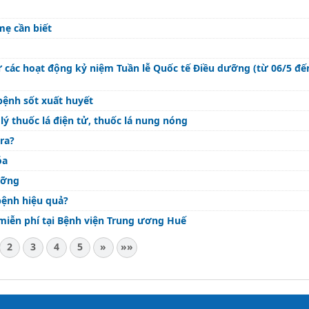
mẹ cần biết
ừ các hoạt động kỷ niệm Tuần lễ Quốc tế Điều dưỡng (từ 06/5 đế
bệnh sốt xuất huyết
ý thuốc lá điện tử, thuốc lá nung nóng
ra?
óa
ưỡng
bệnh hiệu quả?
miễn phí tại Bệnh viện Trung ương Huế
2
3
4
5
»
»»