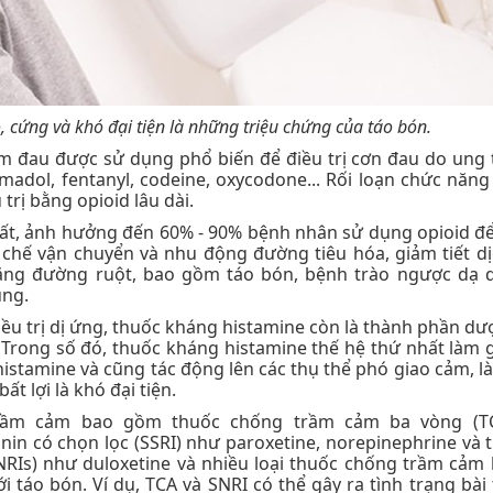
, cứng và khó đại tiện là những triệu chứng của táo bón.
iảm đau được sử dụng phổ biến để điều trị cơn đau do ung 
madol, fentanyl, codeine, oxycodone... Rối loạn chức năng
trị bằng opioid lâu dài.
hất, ảnh hưởng đến 60% - 90% bệnh nhân sử dụng opioid để 
 chế vận chuyển và nhu động đường tiêu hóa, giảm tiết dị
năng đường ruột, bao gồm táo bón, bệnh trào ngược dạ 
ụng.
iều trị dị ứng, thuốc kháng histamine còn là thành phần d
 Trong số đó, thuốc kháng histamine thế hệ thứ nhất làm 
histamine và cũng tác động lên các thụ thể phó giao cảm, 
t lợi là khó đại tiện.
trầm cảm bao gồm thuốc chống trầm cảm ba vòng (T
tonin có chọn lọc (SSRI) như paroxetine, norepinephrine và 
NRIs) như duloxetine và nhiều loại thuốc chống trầm cảm 
 táo bón. Ví dụ, TCA và SNRI có thể gây ra tình trạng bài t