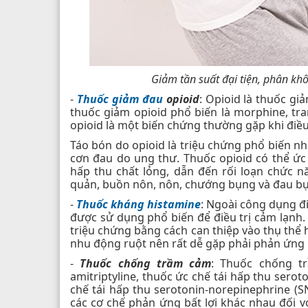
Giảm tần suất đại tiện, phân khô
-
Thuốc giảm đau
opioid
: Opioid là thuốc g
thuốc giảm opioid phổ biến là morphine, tra
opioid là một biến chứng thường gặp khi điều 
Táo bón do opioid là triệu chứng phổ biến n
cơn đau do ung thư. Thuốc opioid có thể ức
hấp thu chất lỏng, dẫn đến rối loạn chức 
quản, buồn nôn, nôn, chướng bụng và đau b
-
Thuốc kháng histamine
: Ngoài công dụng đ
được sử dụng phổ biến để điều trị cảm lạnh.
triệu chứng bằng cách can thiệp vào thụ thể 
nhu động ruột nên rất dễ gặp phải phản ứng bấ
-
Thuốc chống trầm cảm
: Thuốc chống 
amitriptyline, thuốc ức chế tái hấp thu sero
chế tái hấp thu serotonin-norepinephrine (S
các cơ chế phản ứng bất lợi khác nhau đối với