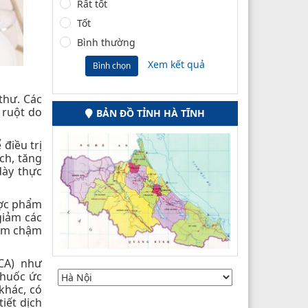
Rất tốt
Tốt
Bình thường
Xem kết quả
Bình chọn
thư. Các
 ruột do
BẢN ĐỒ TỈNH HÀ TĨNH
điều trị
ch, tăng
dày thực
ược phẩm
giảm các
làm chậm
CA) như
thuốc ức
khác, có
iết dịch