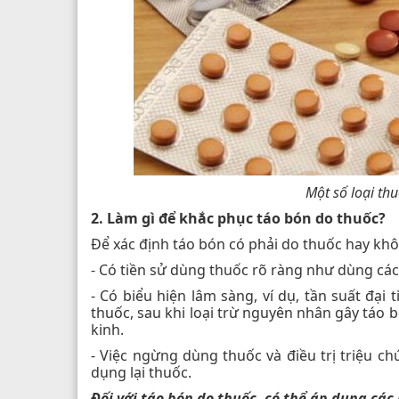
Một số loại th
2. Làm gì để khắc phục táo bón do thuốc?
Để xác định táo bón có phải do thuốc hay khôn
- Có tiền sử dùng thuốc rõ ràng như dùng các
- Có biểu hiện lâm sàng, ví dụ, tần suất đại
thuốc, sau khi loại trừ nguyên nhân gây táo 
kinh.
- Việc ngừng dùng thuốc và điều trị triệu c
dụng lại thuốc.
Đối với táo bón do thuốc, có thể áp dụng các 