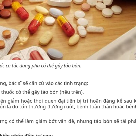
uốc có tác dụng phụ có thể gây táo bón.
g, bác sĩ sẽ căn cứ vào các tình trạng:
 thuốc có thể gây táo bón (nêu trên).
 tiện giảm hoặc thói quen đại tiện bị trì hoãn đáng kể sau 
bón là do tổn thương đường ruột, bệnh toàn thân hoặc bệnh
hứng có thể làm giảm bớt vấn đề, nhưng táo bón sẽ tái phá
biện pháp điều trị sau: