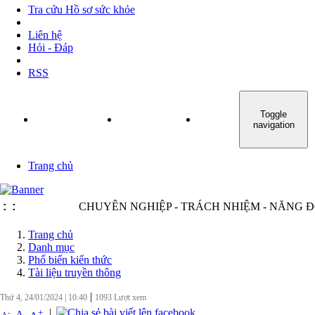
Tra cứu Hồ sơ sức khỏe
Liên hệ
Hỏi - Đáp
RSS
Toggle
TRANG CHỦ
GIỚI THIỆU
TIN TỨC - SỰ KIỆN
navigation
Trang chủ
:
:
CHUYÊN NGHIỆP - TRÁCH NHIỆM - NĂNG ĐỘNG -
Trang chủ
Danh mục
Phố biến kiến thức
Tài liệu truyền thông
|
Thứ 4, 24/01/2024
|
10:40
1093
Lượt xem
|
+
-
A