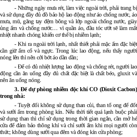
- Những ngày mưa rét, làm việc ngoài trời, phải trang bị
và sử dụng đầy đủ đồ bảo hộ lao động như áo chống nước, áo
mưa, mũ, găng tay đệm bông và lớp ngoài chống nước, giày
ủng ấm và chống nước… vì quần áo, đầu tóc ướt sẽ làm mất
nhiệt nhanh chóng khiến cơ thể bị nhiễm lạnh;
- Khi ra ngoài trời lạnh, nhất thiết phải mặc ấm đặc biệt
cần giữ ấm cổ và ngực. Trong lúc lao động, nếu thấy người
nóng lên thì nên cởi bớt áo dần dần;
- Để có đủ nhiệt lượng lao động và chống rét, người lao
động cần ăn uống đầy đủ chất đặc biệt là chất béo, gluxit và
nên ăn uống nóng.
3. Để dự phòng nhiễm độc khí CO (Dioxit Cacbon)
trong nhà:
- Tuyệt đối không sử dụng than củi, than tổ ong để đốt
và sưởi ấm trong phòng kín. Nếu thời tiết quá lạnh buộc phải
sử dụng than thì chỉ sử dụng trong thời gian ngắn, cần mở hé
cửa để đảm bảo thông khí và chỉ sưởi ấm khi mọi người còn
thức; không dùng sưởi qua đêm và đóng kín cửa phòng;