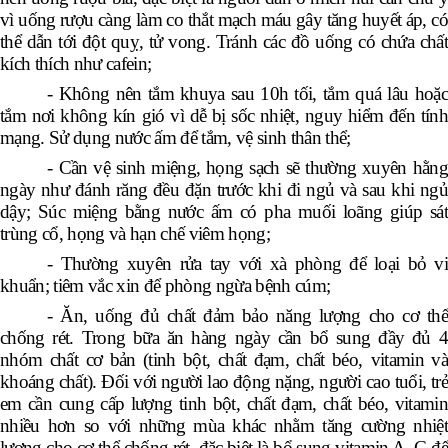
vì uống rượu càng làm co thắt mạch máu gây tăng huyết áp, có
thể dẫn tới đột quỵ, tử vong. Tránh các đồ uống có chứa chất
kích thích như cafein;
- Không nên tắm khuya sau 10h tối, tắm quá lâu hoặc
tắm nơi không kín gió vì dễ bị sốc nhiệt, nguy hiểm đến tính
mạng. Sử dụng nước ấm để tắm, vệ sinh thân thể;
- Cần vệ sinh miệng, họng sạch sẽ thường xuyên hằng
ngày như đánh răng đều đặn trước khi đi ngủ và sau khi ngủ
dậy; Súc miệng bằng nước ấm có pha muối loãng giúp sát
trùng cổ, họng và hạn chế viêm họng;
- Thường xuyên rửa tay với xà phòng để loại bỏ vi
khuẩn; tiêm vắc xin để phòng ngừa bệnh cúm;
- Ăn, uống đủ chất đảm bảo năng lượng cho cơ thể
chống rét. Trong bữa ăn hàng ngày cần bổ sung đầy đủ 4
nhóm chất cơ bản (tinh bột, chất đạm, chất béo,
vitamin v
khoáng chất). Đối với người lao động nặng, người cao tuổi, trẻ
em cần cung cấp lượng tinh bột, chất đạm, chất béo, vitamin
nhiều hơn so với những mùa khác nhằm tăng cường nhiệt
lượng cho cơ thể chống rét, đặc biệt là bổ sung vitamin A, C để