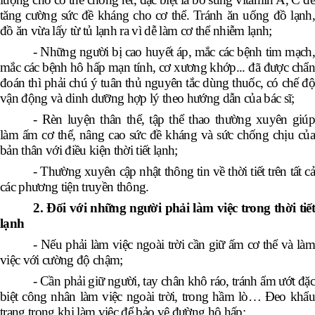
tăng cường sức đề kháng cho cơ thể. Tránh ăn uống đồ lạnh,
đồ ăn vừa lấy từ tủ lạnh ra vì dễ làm cơ thể nhiễm lạnh;
- Những người bị cao huyết áp, mắc các bệnh tim mạch,
mắc các bệnh hô hấp mạn tính, cơ xương khớp... đã được chẩn
đoán thì phải chú ý tuân thủ nguyên tắc dùng thuốc, có chế độ
vận động và dinh dưỡng hợp lý theo hướng dẫn của bác sĩ;
- Rèn luyện thân thể, tập thể thao thường xuyên giúp
làm ấm cơ thể, nâng cao sức đề kháng và sức chống chịu của
bản thân với điều kiện thời tiết lạnh;
- Thường xuyên cập nhật thông tin về thời tiết trên tất cả
các phương tiện truyền thông.
2. Đối với những người phải làm việc trong thời tiết
lạnh
- Nếu phải làm việc ngoài trời cần giữ ấm cơ thể và làm
việc với cường độ chậm;
- Cần phải giữ người, tay chân khô ráo, tránh ẩm ướt đặc
biệt công nhân làm việc ngoài trời, trong hầm lò… Đeo khẩu
trang trong khi làm việc để bảo vệ đường hô hấp;