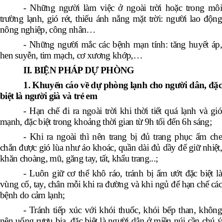
- Những người làm việc ở ngoài trời hoặc trong môi
trường lạnh, gió rét, thiếu ánh nắng mặt trời: người lao động
nông nghiệp, công nhân…
- Những người mắc các bệnh mạn tính: tăng huyết áp,
hen suyễn, tim mạch, cơ xương khớp,…
II. BIỆN PHÁP DỰ PHÒNG
1. Khuyến cáo về dự phòng lạnh cho người dân, đặc
biệt là người già và trẻ em
- Hạn chế đi ra ngoài trời khi thời tiết quá lạnh và gió
mạnh, đặc biệt trong khoảng thời gian từ 9h tối đến 6h sáng;
- Khi ra ngoài thì nên trang bị đủ trang phục ấm che
chắn được gió lùa như áo khoác, quần dài đủ dầy để giữ nhiệt,
khăn choàng, mũ, găng tay, tất, khẩu trang...;
- Luôn giữ cơ thể khô ráo, tránh bị ẩm ướt đặc biệt là
vùng cổ, tay, chân mỗi khi ra đường và khi ngủ để hạn chế các
bệnh do cảm lạnh;
- Tránh tiếp xúc với khói thuốc, khói bếp than, không
nên uống rượu bia, đặc biệt là người dân ở miền núi cần chú ý