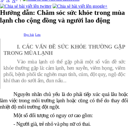
A
A
Hướng dẫn: Chăm sóc sức khỏe trong mùa
lạnh cho cộng đồng và người lao động
Đọc bài
Lưu
I. CÁC VẤN ĐỀ SỨC KHỎE THƯỜNG GẶP
TRONG MÙA LẠNH
Vào mùa lạnh có thể gặp phải một số vấn đề sức
khỏe thường gặp là: cảm lạnh, hen suyễn, viêm họng, viêm
phổi, bệnh phổi tắc nghẽn mạn tính, cúm, đột quỵ, ngộ độc
khí than do sưởi ấm, đun nấu...
Nguyên nhân chủ yếu là do phải tiếp xúc quá lâu hoặc
làm việc trong môi trường lạnh hoặc cũng có thể do thay đổi
nhiệt độ môi trường đột ngột.
Một số đối tượng có nguy cơ cao gồm:
- Người già, trẻ nhỏ và phụ nữ có thai.