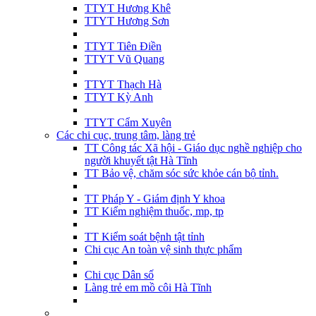
TTYT Hương Khê
TTYT Hương Sơn
TTYT Tiên Điền
TTYT Vũ Quang
TTYT Thạch Hà
TTYT Kỳ Anh
TTYT Cẩm Xuyên
Các chi cục, trung tâm, làng trẻ
TT Công tác Xã hội - Giáo dục nghề nghiệp cho
người khuyết tật Hà Tĩnh
TT Bảo vệ, chăm sóc sức khỏe cán bộ tỉnh.
TT Pháp Y - Giám định Y khoa
TT Kiểm nghiệm thuốc, mp, tp
TT Kiểm soát bệnh tật tỉnh
Chi cục An toàn vệ sinh thực phẩm
Chi cục Dân số
Làng trẻ em mồ côi Hà Tĩnh