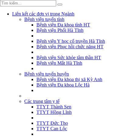
Liên kết các đơn vị trong Ngành
Bệnh viện tuyến tỉnh
Bệnh viện Đa khoa tỉnh HT
Bệnh viện Phổi Hà Tĩnh
Bệnh viện Y học cổ truyền Hà Tĩnh
Bệnh viện Phục hồi chức năng HT
Bệnh viện Sức khỏe tâm thần HT
Bệnh viện Mắt Hà Tĩnh
Bệnh viện tuyến huyện
Bệnh viện Đa khoa thị xã Kỳ Anh
Bệnh viện Đa khoa Lộc Hà
Các trung tâm y tế
TTYT Thành Sen
TTYT Hồng Lĩnh
TTYT Đức Thọ
TTYT Can Lộc