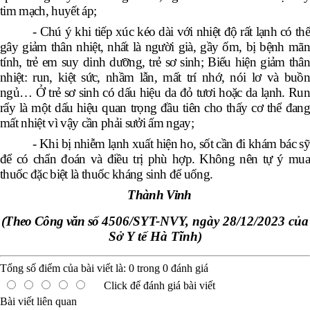
tim mạch, huyết áp;
- Chú ý khi tiếp xúc kéo dài với nhiệt độ rất lạnh có thể
gây giảm thân nhiệt, nhất là người già, gầy ốm, bị bệnh mãn
tính, trẻ em suy dinh dưỡng, trẻ sơ sinh; Biểu hiện giảm thân
nhiệt: run, kiệt sức, nhầm lẫn, mất trí nhớ, nói lơ và buồn
ngủ… Ở trẻ sơ sinh có dấu hiệu da đỏ tươi hoặc da lạnh. Run
rẩy là một dấu hiệu quan trọng đầu tiên cho thấy cơ thể đang
mất nhiệt vì vậy cần phải sưởi ấm ngay;
- Khi bị nhiễm lạnh xuất hiện ho, sốt cần đi khám bác sỹ
để có chẩn đoán và điều trị phù hợp. Không nên tự ý mua
thuốc đặc biệt là thuốc kháng sinh để uống.
Thành Vinh
(
Theo
Công văn số
4506/SYT-NVY, ngày 28/12/2023 của
Sở Y tế Hà Tĩnh)
Tổng số điểm của bài viết là:
0
trong
0
đánh giá
Click để đánh giá bài viết
Bài viết liên quan