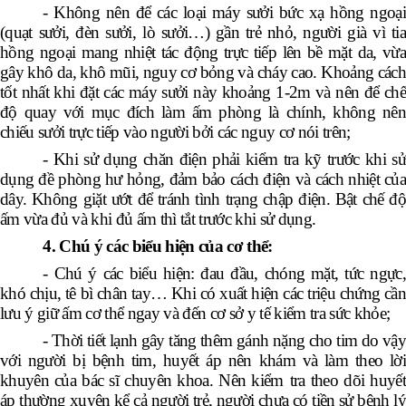
- Không nên để các loại máy sưởi bức xạ hồng ngoại
(quạt sưởi, đèn sưởi, lò sưởi…) gần trẻ nhỏ, người già vì tia
hồng ngoại mang nhiệt tác động trực tiếp lên bề mặt da, vừa
gây khô da, khô mũi, nguy cơ bỏng và cháy cao. Khoảng cách
tốt nhất khi đặt các máy sưởi này khoảng 1-2m và nên để chế
độ quay với mục đích làm ấm phòng là chính, không nên
chiếu sưởi trực tiếp vào người bởi các nguy cơ nói trên;
- Khi sử dụng chăn điện phải kiểm tra kỹ trước khi sử
dụng đề phòng hư hỏng, đảm bảo cách điện và cách nhiệt của
dây. Không giặt ướt để tránh tình trạng chập điện. Bật chế độ
ấm vừa đủ và khi đủ ấm thì tắt trước khi sử dụng.
4. Chú ý các biểu hiện của cơ thể:
- Chú ý các biểu hiện: đau đầu, chóng mặt, tức ngực,
khó chịu, tê bì chân tay… Khi có xuất hiện các triệu chứng cần
lưu ý giữ ấm cơ thể ngay và đến cơ sở y tế kiểm tra sức khỏe;
- Thời tiết lạnh gây tăng thêm gánh nặng cho tim do vậy
với người bị bệnh tim, huyết áp nên khám và làm theo lời
khuyên của bác sĩ chuyên khoa. Nên kiểm
tra theo dõi huyết
áp thường xuyên kể cả người trẻ, người chưa có tiền sử bệnh lý