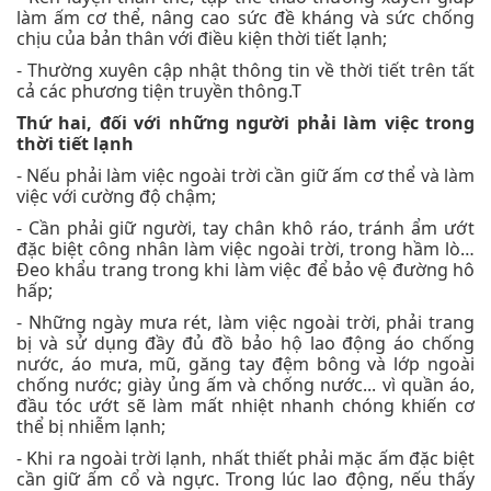
làm ấm cơ thể, nâng cao sức đề kháng và sức chống
chịu của bản thân với điều kiện thời tiết lạnh;
- Thường xuyên cập nhật thông tin về thời tiết trên tất
cả các phương tiện truyền thông.T
Thứ hai, đối với những người phải làm việc trong
thời tiết lạnh
- Nếu phải làm việc ngoài trời cần giữ ấm cơ thể và làm
việc với cường độ chậm;
- Cần phải giữ người, tay chân khô ráo, tránh ẩm ướt
đặc biệt công nhân làm việc ngoài trời, trong hầm lò…
Đeo khẩu trang trong khi làm việc để bảo vệ đường hô
hấp;
- Những ngày mưa rét, làm việc ngoài trời, phải trang
bị và sử dụng đầy đủ đồ bảo hộ lao động áo chống
nước, áo mưa, mũ, găng tay đệm bông và lớp ngoài
chống nước; giày ủng ấm và chống nước... vì quần áo,
đầu tóc ướt sẽ làm mất nhiệt nhanh chóng khiến cơ
thể bị nhiễm lạnh;
- Khi ra ngoài trời lạnh, nhất thiết phải mặc ấm đặc biệt
cần giữ ấm cổ và ngực. Trong lúc lao động, nếu thấy