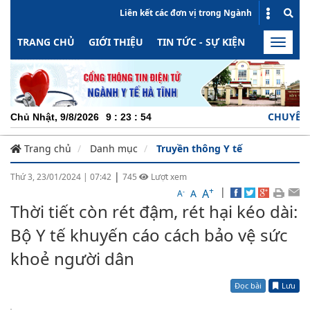
Liên kết các đơn vị trong Ngành
TRANG CHỦ
GIỚI THIỆU
TIN TỨC - SỰ KIỆN
HOẠT ĐỘN
Toggle
naviga
CHUYÊN NGHIỆP 
Chủ Nhật, 9/8/2026
9
:
23
:
55
Trang chủ
Danh mục
Truyền thông Y tế
|
Thứ 3, 23/01/2024
|
07:42
745
Lượt xem
+
|
A
-
A
A
Thời tiết còn rét đậm, rét hại kéo dài:
Bộ Y tế khuyến cáo cách bảo vệ sức
khoẻ người dân
Đọc bài
Lưu