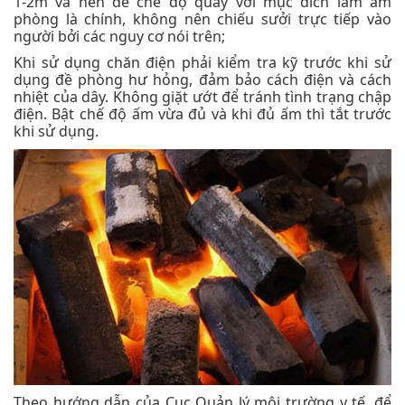
1-2m và nên để chế độ quay với mục đích làm ấm
phòng là chính, không nên chiếu sưởi trực tiếp vào
người bởi các nguy cơ nói trên;
Khi sử dụng chăn điện phải kiểm tra kỹ trước khi sử
dụng đề phòng hư hỏng, đảm bảo cách điện và cách
nhiệt của dây. Không giặt ướt để tránh tình trạng chập
điện. Bật chế độ ấm vừa đủ và khi đủ ấm thì tắt trước
khi sử dụng.
Theo hướng dẫn của Cục Quản lý môi trường y tế, để