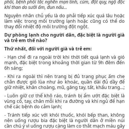
phổi, bệnh phổi tắc nghẽn mạn tính, cúm, đột quỵ, ngộ độc
khí than do sưởi ấm, đun nấu...
Nguyên nhân chủ yếu là do phải tiếp xúc quá lâu hoặc
làm việc trong môi trường lạnh hoặc cũng có thể do
thay đổi nhiệt độ môi trường đột ngột.
Dự phòng
lạnh cho người dân, đặc biệt là người già
và trẻ em thế nào?
Thứ nhất, đối với người già và trẻ em:
- Hạn chế đi ra ngoài trời khi thời tiết quá lạnh và gió
mạnh, đặc biệt trong khoảng thời gian từ 9h đêm đến
6h sáng;
- Khi ra ngoài thì nên trang bị đủ trang phục ấm che
chắn được gió lùa như áo khoác, quần dài đủ dầy để
giữ nhiệt, khăn choàng, mũ, găng tay, tất, khẩu trang...;
- Luôn giữ cơ thể khô ráo, tránh bị ẩm ướt đặc biệt là
vùng cổ, tay, chân mỗi khi ra đường và khi ngủ để hạn
chế các bệnh do cảm lạnh;
- Tránh tiếp xúc với khói thuốc, khói bếp than, không
nên uống rượu bia đặc biệt là người dân ở miền núi
cần chú ý vì uống rượu càng làm co thắt mạch máu gây