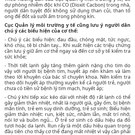
dự phòng nhiễm độc khí CO (Dioxit Cacbon) trong nhà,
người dân tuyệt đối không sử dụng than củi, than tổ
ong để đốt và sưởi ấm trong phòng kín.
Cục Quản lý môi trường y tế cũng lưu ý người dân
chú ý các biểu hiện của cơ thể:
- Chú ý các biểu hiện: đau đầu, chóng mặt, tức ngực,
khó chịu, tê bì chân tay... Khi xuất hiện các triệu chứng
cần lưu ý giữ ấm cơ thể ngay và đến cơ sở y tế kiểm tra
sức khỏe;
- Thời tiết lạnh gây tăng thêm gánh nặng cho tim do
vậy với người bị bệnh tim, huyết áp nên khám và làm
theo lời khuyên của bác sĩ chuyên khoa. Nên kiểm tra
theo dõi huyết áp thường xuyên kể cả người trẻ, người
chưa có tiền sử bệnh lý tim mạch, huyết áp;
- Chú ý khi tiếp xúc kéo dài với nhiệt độ rất lạnh có thể
gây giảm thân nhiệt, nhất là người già, gầy ốm, bị bệnh
mãn tính, trẻ em suy dinh dưỡng, trẻ sơ sinh; Biểu hiện
giảm thân nhiệt: run, kiệt sức, nhầm lẫn, mất trí nhớ,
nói lơ và buồn ngủ... Ở trẻ sơ sinh có dấu hiệu da đỏ
tươi hoặc da lạnh. Run rẩy là một dấu hiệu quan trọng
đầu tiên cho thấy cơ thể đang mất nhiệt vì vậy cần phải