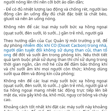
người nóng lên thì nên cởi bớt áo dần dần;
- Để có đủ nhiệt lượng lao động và chống rét, người lao
động cần ăn uống đầy đủ chất đặc biệt là chất béo,
gluxit và nên ăn uống nóng.
Không nên để các loại máy sưởi bức xạ hồng ngoại
(quạt sưởi, đèn sưởi, lò sưởi…) gần trẻ nhỏ, người già
Theo hướng dẫn của Cục Quản lý môi trường y tế, để
dự phòng
nhiễm độc khí CO (Dioxit Cacbon) trong nhà,
người dân tuyệt đối không sử dụng than củi, than tổ
ong
để đốt và sưởi ấm trong phòng kín. Nếu thời tiết
quá lạnh buộc phải sử dụng than thì chỉ sử dụng trong
thời gian ngắn, cần mở hé cửa để đảm bảo thông khí
và chỉ sưởi ấm khi mọi người còn thức; không dùng
sưởi qua đêm và đóng kín cửa phòng;
Không nên để các loại máy sưởi bức xạ hồng ngoại
(quạt sưởi, đèn sưởi, lò sưởi…) gần trẻ nhỏ, người già vì
tia hồng ngoại mang nhiệt tác động trực tiếp lên bề
mặt da, vừa gây khô da, khô mũi, nguy cơ bỏng và cháy
cao.
Khoảng cách tốt nhất khi đặt các máy sưởi này khoảng