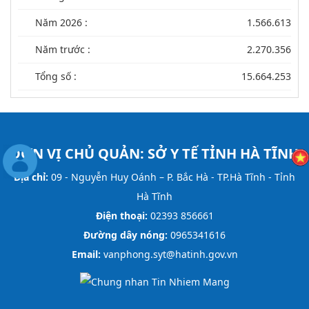
Năm 2026 :
1.566.613
Năm trước :
2.270.356
Tổng số :
15.664.253
ĐƠN VỊ CHỦ QUẢN:
SỞ Y TẾ TỈNH HÀ TĨNH
Địa chỉ:
09 - Nguyễn Huy Oánh – P. Bắc Hà - TP.Hà Tĩnh - Tỉnh
Hà Tĩnh
Điện thoại:
02393 856661
Đường dây nóng:
0965341616
Email:
vanphong.syt@hatinh.gov.vn