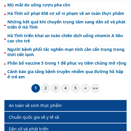
Mù mắt do uống rượu pha cồn
Hà Tĩnh xử phạt 658 cơ sở vi phạm về an toàn thực phẩm
Những kết quả khi chuyển trọng tâm sang dân số và phát
triển ở Hà Tĩnh
Hà Tĩnh triển khai an toàn chiến dịch uống vitamin A liều
cao cho trẻ
Người bệnh phổi tắc nghẽn mạn tính cần cẩn trọng trong
thời tiết lạnh
Phân bổ vaccine 5 trong 1 để phục vụ tiêm chủng mở rộng
Cảnh báo gia tăng bệnh truyền nhiễm qua đường hô hấp
ở trẻ em
1
2
3
4
5
»
»»
An toàn vệ sinh thực phẩm
Chuẩn quốc gia về y tế xã
Dân số và phát triển