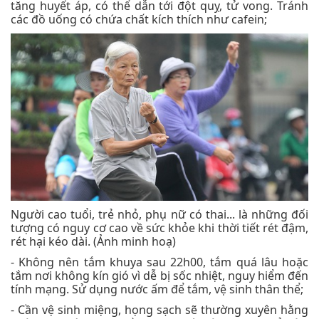
tăng huyết áp, có thể dẫn tới đột quỵ, tử vong. Tránh
các đồ uống có chứa chất kích thích như cafein;
Người cao tuổi, trẻ nhỏ, phụ nữ có thai... là những đối
tượng có nguy cơ cao về sức khỏe khi thời tiết rét đậm,
rét hại kéo dài. (Ảnh minh hoạ)
- Không nên tắm khuya sau 22h00, tắm quá lâu hoặc
tắm nơi không kín gió vì dễ bị sốc nhiệt, nguy hiểm đến
tính mạng. Sử dụng nước ấm để tắm, vệ sinh thân thể;
- Cần vệ sinh miệng, họng sạch sẽ thường xuyên hằng