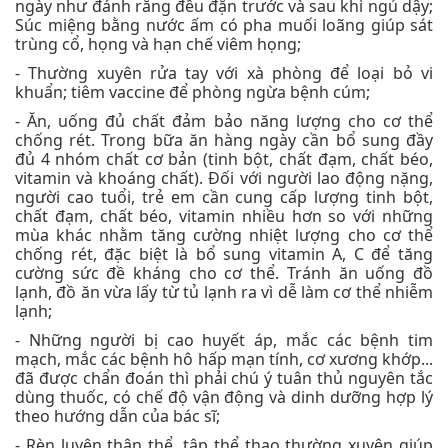
ngày như đánh răng đều đặn trước và sau khi ngủ dậy;
Súc miệng bằng nước ấm có pha muối loãng giúp sát
trùng cổ, họng và hạn chế viêm họng;
- Thường xuyên rửa tay với xà phòng để loại bỏ vi
khuẩn; tiêm vaccine để phòng ngừa bệnh cúm;
- Ăn, uống đủ chất đảm bảo năng lượng cho cơ thể
chống rét. Trong bữa ăn hàng ngày cần bổ sung đầy
đủ 4 nhóm chất cơ bản (tinh bột, chất đạm, chất béo,
vitamin và khoáng chất). Đối với người lao động nặng,
người cao tuổi, trẻ em cần cung cấp lượng tinh bột,
chất đạm, chất béo, vitamin nhiều hơn so với những
mùa khác nhằm tăng cường nhiệt lượng cho cơ thể
chống rét, đặc biệt là bổ sung vitamin A, C để tăng
cường sức đề kháng cho cơ thể. Tránh ăn uống đồ
lạnh, đồ ăn vừa lấy từ tủ lạnh ra vì dễ làm cơ thể nhiễm
lạnh;
- Những người bị cao huyết áp, mắc các bệnh tim
mạch, mắc các bệnh hô hấp mạn tính, cơ xương khớp...
đã được chẩn đoán thì phải chú ý tuân thủ nguyên tắc
dùng thuốc, có chế độ vận động và dinh dưỡng hợp lý
theo hướng dẫn của bác sĩ;
- Rèn luyện thân thể, tập thể thao thường xuyên giúp