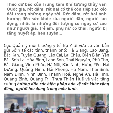
Theo dự báo của Trung tâm Khí tượng thủy văn
Quốc gia, rét đậm, rét hại có thể còn tiếp tục kéo
dài trong những ngày tới. Rét đậm, rét hại ảnh
hưởng đến sức khỏe của người dân, người lao
động, nhất là những đối tượng có nguy cơ cao
như người già, trẻ em, phụ nữ có thai, người bị
tăng huyết áp, hen suyễn...
Cục Quản lý môi trường y tế, Bộ Y tế vừa có văn bản
gửi Sở Y tế các tỉnh, thành phố: Hà Giang, Cao Bằng,
Bắc Kạn, Tuyên Quang, Lào Cai, Lai Châu, Điện Biên, Yên
Bái, Sơn La, Hòa Bình, Lạng Sơn, Thái Nguyên, Phú Thọ,
Bắc Giang, Vĩnh Phúc, Hà Nội, Bắc Ninh, Hưng Yên, Hải
Dương, Quảng Ninh, Hải Phòng, Hà Nam, Thái Bình,
Nam Định, Ninh Bình, Thanh Hoá, Nghệ An, Hà Tĩnh,
Quảng Bình, Quảng Trị, Thừa Thiên Huế về việc tăng
cường
hướng dẫn các biện pháp bảo vệ sức khỏe cộng
đồng, người lao động trong mùa lạnh
.