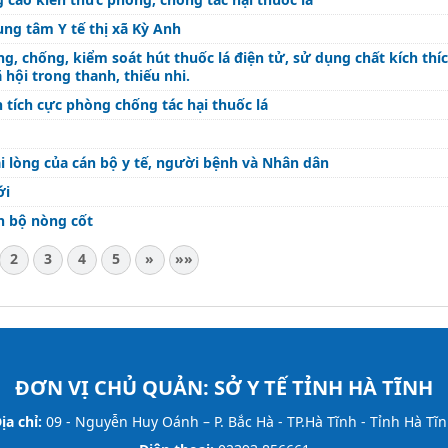
ng tâm Y tế thị xã Kỳ Anh
g, chống, kiểm soát hút thuốc lá điện tử, sử dụng chất kích thíc
hội trong thanh, thiếu nhi.
Mỗi cán bộ, nhân viên là một tuyên truyền viên tích cực phòng chống tác hại thuốc lá
i lòng của cán bộ y tế, người bệnh và Nhân dân
ới
n bộ nòng cốt
2
3
4
5
»
»»
ĐƠN VỊ CHỦ QUẢN:
SỞ Y TẾ TỈNH HÀ TĨNH
ịa chỉ:
09 - Nguyễn Huy Oánh – P. Bắc Hà - TP.Hà Tĩnh - Tỉnh Hà Tĩ