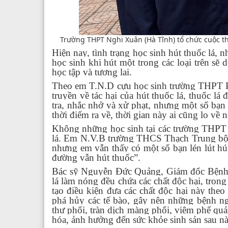
Trường THPT Nghi Xuân (Hà Tĩnh) tổ chức cuộc thi
Hiện nay, tình trạng học sinh hút thuốc lá, nh
học sinh khi hút một trong các loại trên s
học tập và tương lai.
Theo em T.N.D cựu học sinh trường THPT 
truyền về tác hại của hút thuốc lá, thuốc lá
tra, nhắc nhở và xử phạt, nhưng một số bạn 
thời điểm ra về, thời gian này ai cũng lo về
Không những học sinh tại các trường THPT m
lá. Em N.V.B trường THCS Thạch Trung bộc
nhưng em vẫn thấy có một số bạn lén lút hút 
đường vẫn hút thuốc”.
Bác sỹ Nguyễn Đức Quảng, Giám đốc Bệnh việ
lá làm nóng đều chứa các chất độc hại, trong
tạo điều kiện đưa các chất độc hại này theo
phá hủy các tế bào, gây nên những bệnh ng
thư phổi, tràn dịch màng phổi, viêm phế qu
hóa, ảnh hưởng đến sức khỏe sinh sản sau 