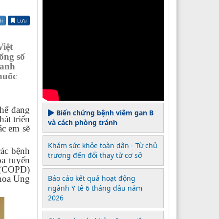
ài
Lưu
iệt
ổng số
hanh
thuốc
thể đang
Biến chứng bệnh viêm gan B
át triển
và cách phòng tránh
ác em sẽ
Khám sức khỏe toàn dân - Từ chủ
các bệnh
trương đến đổi thay từ cơ sở
oa tuyến
h (COPD)
Khoa Ung
Báo cáo kết quả hoạt động
ngành Y tế 6 tháng đầu năm
2026