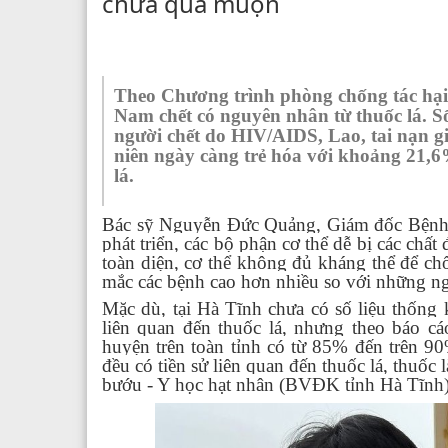
chưa quá muộn
Theo Chương trình phòng chống tác hại 
Nam chết có nguyên nhân từ thuốc lá. S
người chết do HIV/AIDS, Lao, tai nạn gi
niên ngày càng trẻ hóa với khoảng 21,6%
lá.
Bác sỹ Nguyễn Đức Quảng, Giám đốc Bệnh vi
phát triển, các bộ phận cơ thể dễ bị các chấ
toàn diện, cơ thể không đủ kháng thể để chố
mắc các bệnh cao hơn nhiều so với những ng
Mặc dù, tại Hà Tĩnh chưa có số liệu thống 
liên quan đến thuốc lá, nhưng theo báo c
huyện trên toàn tỉnh có từ 85% đến trên 9
đều có tiền sử liên quan đến thuốc lá, thuốc
bướu - Y học hạt nhân (BVĐK tỉnh Hà Tĩnh) c