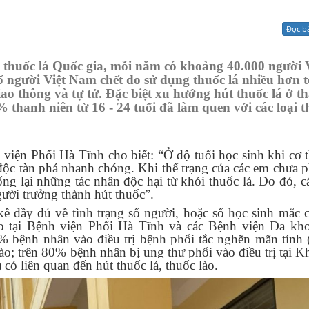
Xử lý kiến nghị - Khiếu nại tố cáo
Khác
Đọc b
thuốc lá Quốc gia, mỗi năm có khoảng 40.000 người V
ố người Việt Nam chết do sử dụng thuốc lá nhiều hơn t
ao thông và tự tử. Đặc biệt xu hướng hút thuốc lá ở t
 thanh niên từ 16 - 24 tuổi đã làm quen với các loại 
ện Phổi Hà Tĩnh cho biết: “Ở độ tuổi học sinh khi cơ 
t độc tàn phá nhanh chóng. Khi thể trạng của các em chưa ph
ng lại những tác nhân độc hại từ khói thuốc lá. Do đó, c
ười trưởng thành hút thuốc”.
kê đầy đủ về tình trạng số người, hoặc số học sinh mắc 
áo tại Bệnh viện Phổi Hà Tĩnh và các Bệnh viện Đa kh
0% bệnh nhân vào điều trị bệnh phổi tắc nghẽn mãn tín
 lào; trên 80% bệnh nhân bị ung thư phổi vào điều trị tại 
ó liên quan đến hút thuốc lá, thuốc lào.