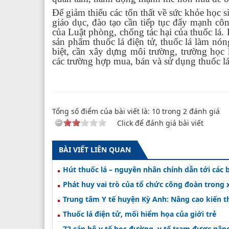
Để giảm thiểu các tổn thất về sức khỏe học s
giáo dục, đào tạo cần tiếp tục đẩy mạnh công
của Luật phòng, chống tác hại của thuốc lá. 
sản phẩm thuốc lá điện tử, thuốc lá làm nóng
biệt, cần xây dựng môi trường, trường học 
các trường hợp mua, bán và sử dụng thuốc lá, 
Tổng số điểm của bài viết là:
10
trong
2
đánh giá
Click để đánh giá bài viết
BÀI VIẾT LIÊN QUAN
Hút thuốc lá – nguyên nhân chính dẫn tới các 
Phát huy vai trò của tổ chức công đoàn trong 
Trung tâm Y tế huyện Kỳ Anh: Nâng cao kiến t
Thuốc lá điện tử, mối hiểm họa của giới trẻ
72 cán bộ y tế học đường, y tế trạm được nâng