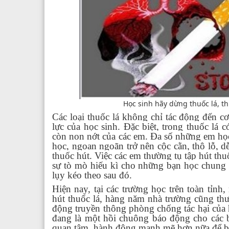
Học sinh hãy dừng thuốc lá, t
Các loại thuốc lá không chỉ tác động đến c
lực của học sinh. Đặc biệt, trong thuốc lá c
còn non nớt của các em. Đa số những em học 
học, ngoan ngoãn trở nên cộc cằn, thô lỗ, dễ
thuốc hút. Việc các em thường tụ tập hút th
sự tò mò hiếu kì cho những bạn học chung 
lụy kéo theo sau đó.
Hiện nay, tại các trường học trên toàn tỉ
hút thuốc lá, hàng năm nhà trường cũng thư
động truyền thông phòng chống tác hại của h
đang là một hồi chuông báo động cho các b
quan tâm, hành động mạnh mẽ hơn nữa để b