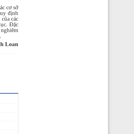
ác cơ sở
quy định
 của các
ục. Đặc
ý nghiêm
.
h Loan