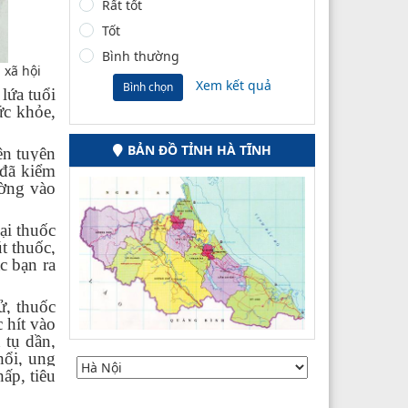
Rất tốt
Tốt
Bình thường
 xã hội
Xem kết quả
Bình chọn
 lứa tuổi
ức khỏe,
BẢN ĐỒ TỈNH HÀ TĨNH
n tuyên
 đã kiểm
ường vào
ại thuốc
t thuốc,
c bạn ra
ử, thuốc
 hít vào
 tụ dần,
hổi, ung
ấp, tiêu