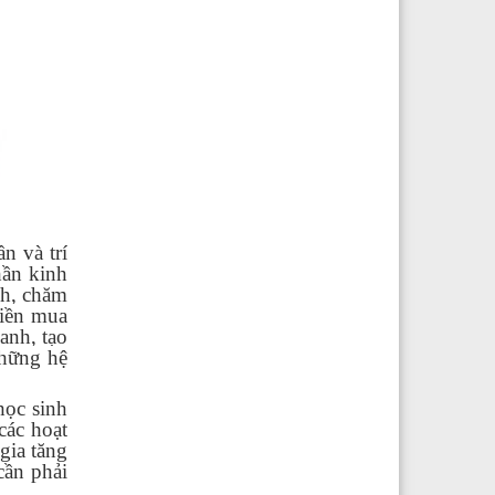
n và trí
hần kinh
nh, chăm
tiền mua
anh, tạo
những hệ
học sinh
các hoạt
gia tăng
cần phải