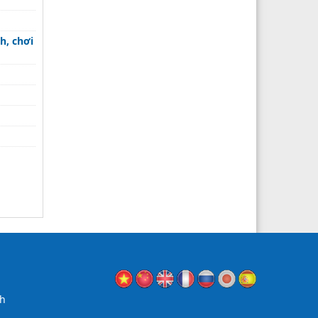
h, chơi
nh