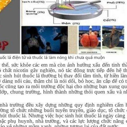
huốc lá điện tử và thuốc lá làm nóng khi chưa quá muộn
ơ thể, sức khỏe các em mà còn ảnh hưởng xấu đến tinh thầ
ó chất nicotin gây nghiện, nó tác động trực tiếp đến hệ t
sinh hút thuốc lá thường bị thay đổi tâm tính, từ hiền là
 dàng nổi cáu, thậm chí là nói dối, bỏ học, ăn cắp để có 
uốc cũng tạo ra môi trường độc hại cho những bạn xung qu
lớp, chung trường, hình thành những thói quen xấu và 
nh, nhà trường đều xây dựng những quy định nghiêm cấm 
ờng tổ chức những buổi tuyên truyền, giáo dục, tổ chức 
út thuốc lá. Nhưng việc học sinh hút thuốc lá ngày càng 
ậc phụ huynh, nhà trường, và các lực lượng chức năng 
ảo vệ những mầm xanh, những tương lai của đất nước.