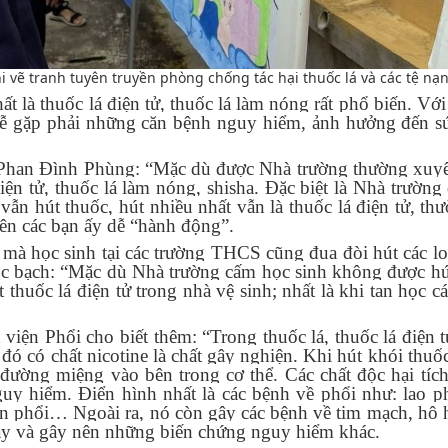
 vẽ tranh tuyên truyền phòng chống tác hại thuốc lá và các tệ nạn
ất là thuốc lá điện tử, thuốc lá làm nóng rất phổ biến. Với
ẽ dễ gặp phải những căn bệnh nguy hiểm, ảnh hưởng đến s
Phan Đình Phùng: “Mặc dù được Nhà trường thường xuyê
 điện tử, thuốc lá làm nóng, shisha. Đặc biệt là Nhà trường
vẫn hút thuốc, hút nhiều nhất vẫn là thuốc lá điện tử, th
 nên các bạn ấy dễ “hành động”.
à học sinh tại các trường THCS cũng đua đòi hút các lo
 bạch: “Mặc dù Nhà trường cấm học sinh không được hú
thuốc lá điện tử trong nhà vệ sinh; nhất là khi tan học cá
n Phổi cho biết thêm: “Trong thuốc lá, thuốc lá điện t
 đó có chất nicotine là chất gây nghiện. Khi hút khói thuốc
 đường miệng vào bên trong cơ thể. Các chất độc hại tích
uy hiểm. Điển hình nhất là các bệnh về phổi như: lao p
ản phổi… Ngoài ra, nó còn gây các bệnh về tim mạch, hô h
này và gây nên những biến chứng nguy hiểm khác.