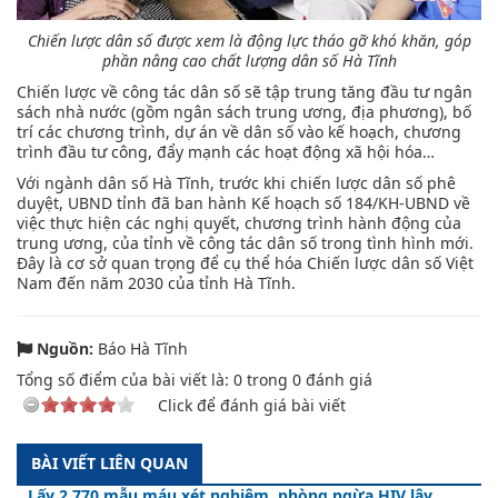
Chiến lược dân số được xem là động lực tháo gỡ khó khăn, góp
phần nâng cao chất lượng dân số Hà Tĩnh
Chiến lược về công tác dân số sẽ tập trung tăng đầu tư ngân
sách nhà nước (gồm ngân sách trung ương, địa phương), bố
trí các chương trình, dự án về dân số vào kế hoạch, chương
trình đầu tư công, đẩy mạnh các hoạt động xã hội hóa…
Với ngành dân số Hà Tĩnh, trước khi chiến lược dân số phê
duyệt, UBND tỉnh đã ban hành Kế hoạch số 184/KH-UBND về
việc thực hiện các nghị quyết, chương trình hành động của
trung ương, của tỉnh về công tác dân số trong tình hình mới.
Đây là cơ sở quan trọng để cụ thể hóa Chiến lược dân số Việt
Nam đến năm 2030 của tỉnh Hà Tĩnh.
Nguồn:
Báo Hà Tĩnh
Tổng số điểm của bài viết là:
0
trong
0
đánh giá
Click để đánh giá bài viết
BÀI VIẾT LIÊN QUAN
Lấy 2.770 mẫu máu xét nghiệm, phòng ngừa HIV lây