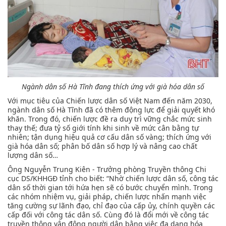
Ngành dân số Hà Tĩnh đang thích ứng với già hóa dân số
Với mục tiêu của Chiến lược dân số Việt Nam đến năm 2030,
ngành dân số Hà Tĩnh đã có thêm động lực để giải quyết khó
khăn. Trong đó, chiến lược đề ra duy trì vững chắc mức sinh
thay thế; đưa tỷ số giới tính khi sinh về mức cân bằng tự
nhiên; tận dụng hiệu quả cơ cấu dân số vàng; thích ứng với
già hóa dân số; phân bố dân số hợp lý và nâng cao chất
lượng dân số…
Ông Nguyễn Trung Kiên - Trưởng phòng Truyền thông Chi
cục DS/KHHGĐ tỉnh cho biết: “Nhờ chiến lược dân số, công tác
dân số thời gian tới hứa hẹn sẽ có bước chuyển mình. Trong
các nhóm nhiệm vụ, giải pháp, chiến lược nhấn mạnh việc
tăng cường sự lãnh đạo, chỉ đạo của cấp ủy, chính quyền các
cấp đối với công tác dân số. Cùng đó là đổi mới về công tác
truyền thông vận động người dân bằng việc đa dạng hóa