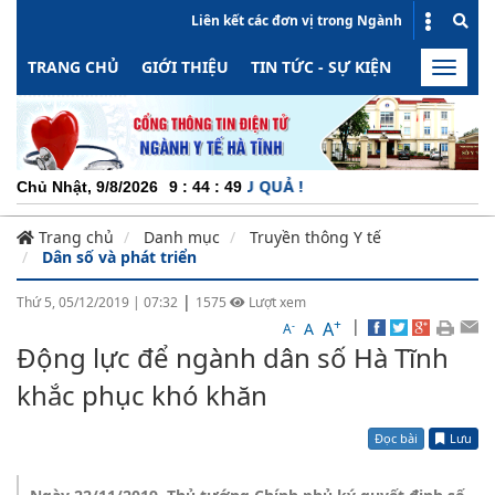
Liên kết các đơn vị trong Ngành
TRANG CHỦ
GIỚI THIỆU
TIN TỨC - SỰ KIỆN
HOẠT ĐỘN
Toggle
naviga
 ĐỘNG - MINH BẠCH - HIỆU QUẢ !
Chủ Nhật, 9/8/2026
9
:
44
:
49
Trang chủ
Danh mục
Truyền thông Y tế
Dân số và phát triển
|
Thứ 5, 05/12/2019
|
07:32
1575
Lượt xem
+
|
A
-
A
A
Động lực để ngành dân số Hà Tĩnh
khắc phục khó khăn
Đọc bài
Lưu