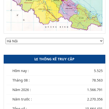
THỐNG KÊ TRUY CẬP
Hôm nay :
5.525
Tháng 08 :
78.563
Năm 2026 :
1.566.791
Năm trước :
2.270.356
Tổng số :
15.664.431