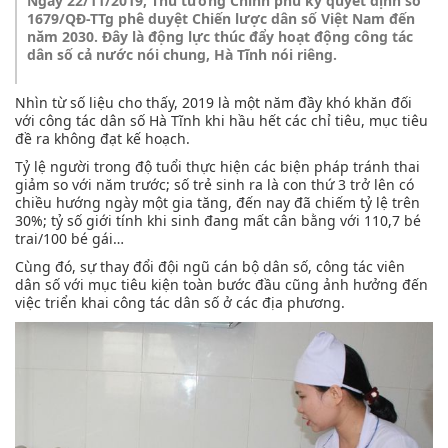
Ngày 22/11/2019, Thủ tướng Chính phủ ký quyết định số
1679/QĐ-TTg phê duyệt Chiến lược dân số Việt Nam đến
năm 2030. Đây là động lực thúc đẩy hoạt động công tác
dân số cả nước nói chung, Hà Tĩnh nói riêng.
Nhìn từ số liệu cho thấy, 2019 là một năm đầy khó khăn đối
với công tác dân số Hà Tĩnh khi hầu hết các chỉ tiêu, mục tiêu
đề ra không đạt kế hoạch.
Tỷ lệ người trong độ tuổi thực hiện các biện pháp tránh thai
giảm so với năm trước; số trẻ sinh ra là con thứ 3 trở lên có
chiều hướng ngày một gia tăng, đến nay đã chiếm tỷ lệ trên
30%; tỷ số giới tính khi sinh đang mất cân bằng với 110,7 bé
trai/100 bé gái…
Cùng đó, sự thay đổi đội ngũ cán bộ dân số, công tác viên
dân số với mục tiêu kiện toàn bước đầu cũng ảnh hưởng đến
việc triển khai công tác dân số ở các địa phương.