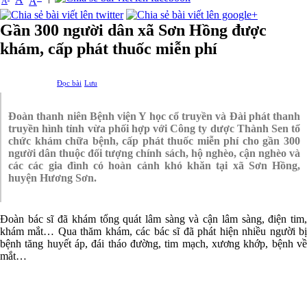
A
A
Gần 300 người dân xã Sơn Hồng được
khám, cấp phát thuốc miễn phí
Đọc bài
Lưu
Đoàn thanh niên Bệnh viện Y học cổ truyền và Đài phát thanh
truyền hình tỉnh vừa phối hợp với Công ty dược Thành Sen tổ
chức khám chữa bệnh, cấp phát thuốc miễn phí cho gần 300
người dân thuộc đối tượng chính sách, hộ nghèo, cận nghèo và
các các gia đình có hoàn cảnh khó khăn tại xã Sơn Hồng,
huyện Hương Sơn.
Đoàn bác sĩ đã khám tổng quát lâm sàng và cận lâm sàng, điện tim,
khám mắt… Qua thăm khám, các bác sĩ đã phát hiện nhiều người bị
bệnh tăng huyết áp, đái tháo đường, tim mạch, xương khớp, bệnh về
mắt…