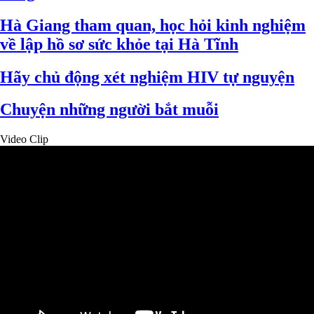
Hà Giang tham quan, học hỏi kinh nghiệm
về lập hồ sơ sức khỏe tại Hà Tĩnh
Hãy chủ động xét nghiệm HIV tự nguyện
Chuyện những người bắt muỗi
Video Clip