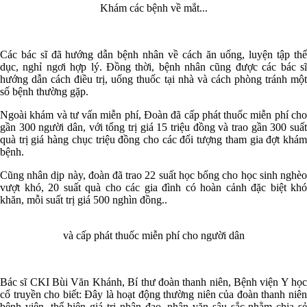
Khám các bệnh về mắt...
Các bác sĩ đã hướng dẫn bệnh nhân về cách ăn uống, luyện tập thể
dục, nghỉ ngơi hợp lý. Đồng thời, bệnh nhân cũng được các bác sĩ
hướng dẫn cách điều trị, uống thuốc tại nhà và cách phòng tránh một
số bệnh thường gặp.
Ngoài khám và tư vấn miễn phí, Đoàn đã cấp phát thuốc miễn phí cho
gần 300 người dân, với tổng trị giá 15 triệu đồng và trao gần 300 suất
quà trị giá hàng chục triệu đồng cho các đối tượng tham gia đợt khám
bệnh.
Cũng nhân dịp này, đoàn đã trao 22 suất học bổng cho học sinh nghèo
vượt khó, 20 suất quà cho các gia đình có hoàn cảnh đặc biệt khó
khăn, mỗi suất trị giá 500 nghìn đồng..
và cấp phát thuốc miễn phí cho người dân
Bác sĩ CKI Bùi Văn Khánh, Bí thư đoàn thanh niên, Bệnh viện Y học
cổ truyền cho biết: Đây là hoạt động thường niên của đoàn thanh niên
bệnh viện, thể hiện giá trị nhân đạo, nhân văn sâu sắc nhằm chia sẻ