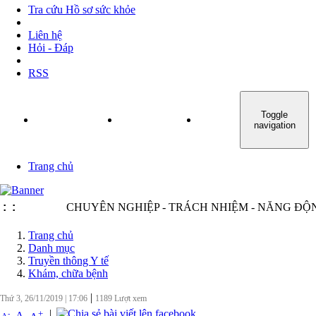
Tra cứu Hồ sơ sức khỏe
Liên hệ
Hỏi - Đáp
RSS
Toggle
TRANG CHỦ
GIỚI THIỆU
TIN TỨC - SỰ KIỆN
navigation
Trang chủ
:
:
CHUYÊN NGHIỆP - TRÁCH NHIỆM - NĂNG ĐỘNG -
Trang chủ
Danh mục
Truyền thông Y tế
Khám, chữa bệnh
|
Thứ 3, 26/11/2019
|
17:06
1189
Lượt xem
|
+
-
A