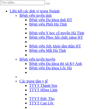
Liên kết các đơn vị trong Ngành
Bệnh viện tuyến tỉnh
Bệnh viện Đa khoa tỉnh HT
Bệnh viện Phổi Hà Tĩnh
Bệnh viện Y học cổ truyền Hà Tĩnh
Bệnh viện Phục hồi chức năng HT
Bệnh viện Sức khỏe tâm thần HT
Bệnh viện Mắt Hà Tĩnh
Bệnh viện tuyến huyện
Bệnh viện Đa khoa thị xã Kỳ Anh
Bệnh viện Đa khoa Lộc Hà
Các trung tâm y tế
TTYT Thành Sen
TTYT Hồng Lĩnh
TTYT Đức Thọ
TTYT Can Lộc