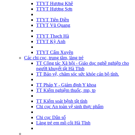
TTYT Hương Khê
TTYT Hương Sơn
TTYT Tiên Điền
TTYT Vũ Quang
TTYT Thạch Hà
TTYT Kỳ Anh
TTYT Cẩm Xuyên
Các chi cục, trung tâm, làng trẻ
TT Công tác Xã hội - Giáo dục nghề nghiệp cho
người khuyết tật Hà Tĩnh
TT Bảo vệ, chăm sóc sức khỏe cán bộ tỉnh.
TT Pháp Y - Giám định Y khoa
TT Kiểm nghiệm thuốc, mp, tp
TT Kiểm soát bệnh tật tỉnh
Chi cục An toàn vệ sinh thực phẩm
Chi cục Dân số
Làng trẻ em mồ côi Hà Tĩnh