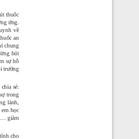
út thuốc
ơng ứng.
huynh về
thuốc an
hí chung
dừng hút
ếm sự hỗ
i trường
chia sẻ:
sự trong
ng lành,
c em học
ửa… giảm
tỉnh cho