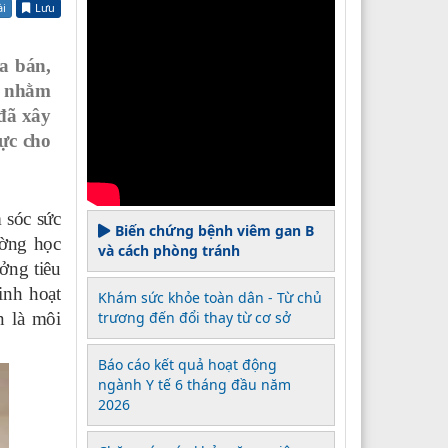
ài
Lưu
a bán,
c nhằm
 đã xây
hực cho
 sóc sức
Biến chứng bệnh viêm gan B
ường học
và cách phòng tránh
ởng tiêu
inh hoạt
Khám sức khỏe toàn dân - Từ chủ
n là môi
trương đến đổi thay từ cơ sở
Báo cáo kết quả hoạt động
ngành Y tế 6 tháng đầu năm
2026