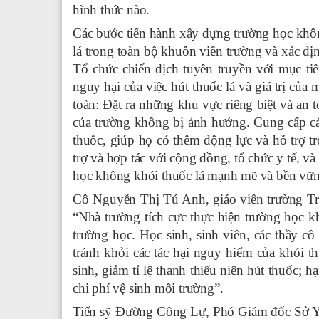
hình thức nào.
Các bước tiến hành xây dựng trường học khô
lá trong toàn bộ khuôn viên trường và xác đị
Tổ chức chiến dịch tuyên truyền với mục ti
nguy hại của việc hút thuốc lá và giá trị của
toàn: Đặt ra những khu vực riêng biệt và an
của trường không bị ảnh hưởng. Cung cấp c
thuốc, giúp họ có thêm động lực và hỗ trợ t
trợ và hợp tác với cộng đồng, tổ chức y tế, 
học không khói thuốc lá mạnh mẽ và bền vữn
Cô Nguyễn Thị Tú Anh, giáo viên trường Tr
“Nh
à trường tích cực t
hực hiện trường học k
trường học. Học sinh, sinh viên, các thầy c
tránh khỏi các tác hại nguy hiểm của khói t
sinh, giảm tỉ lệ thanh thiếu niên hút thuốc;
chi phí vệ sinh môi trường”.
Tiến sỹ Đường Công Lự, Phó Giám đốc Sở Y t