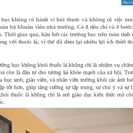
Đọc b
Xử lý kiến nghị - Khiếu nại tố cáo
Khác
 học không có hành vi hút thuốc và không có việc mu
toàn bộ khuôn viên nhà trường. Có 8 tiêu chí và 4 bướ
 Thời gian qua, hầu hết các trường học trên toàn tỉnh
g với thuốc lá, vì thế đã đem lại nhiều lợi ích thiết t
rường học không khói thuốc lá không chỉ là nhiệm vụ chăm
à còn là đầu tư cho tương lai khỏe mạnh của xã hội. Tr
 học sinh, giáo viên, và nhân viên trường khỏi các ảnh hư
p tốt hơn, giúp tăng cường sự tập trung, sự chú ý và sự l
hói thuốc lá không chỉ là nơi giáo dục kiến thức mà cò
ốc.