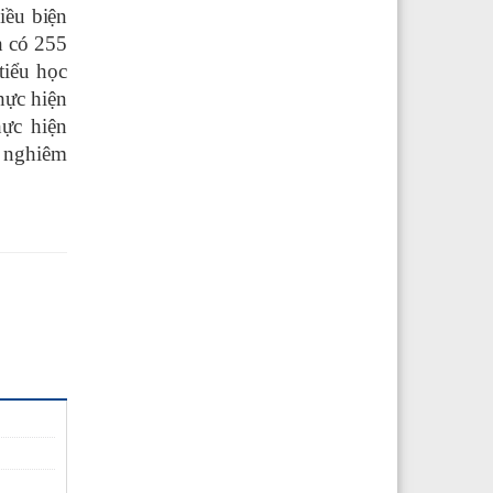
iều biện
nh có
255
tiểu học
hực hiện
ực hiện
n nghiêm