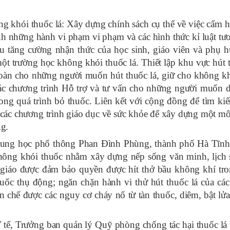
ng khói thuốc lá:
Xây dựng chính sách cụ thể về việc cấm h
nh những hành vi phạm vi phạm và các hình thức kỉ luật tư
êu tăng cường nhận thức của học sinh, giáo viên và phụ 
 một trường học không khói thuốc lá. Thiết lập khu vực hút 
 toàn cho những người muốn hút thuốc lá, giữ cho không k
ác chương trình Hỗ trợ và tư vấn cho những người muốn 
rong quá trình bỏ thuốc. Liên kết với cộng đồng để tìm ki
và các chương trình giáo dục về sức khỏe để xây dựng một mô
g.
ung học phổ thông Phan Đình Phùng, thành phố Hà Tĩnh 
hông khói thuốc nhằm xây dựng nếp sống văn minh, lịch 
ô giáo được đảm bảo quyền được hít thở bầu không khí tro
huốc thụ động; ngăn chặn hành vi thử hút thuốc lá của cá
 hạn chế được các nguy cơ cháy nổ từ tàn thuốc, diêm, bật l
ế, Trưởng ban quản lý Quỹ phòng chống tác hại thuốc lá 