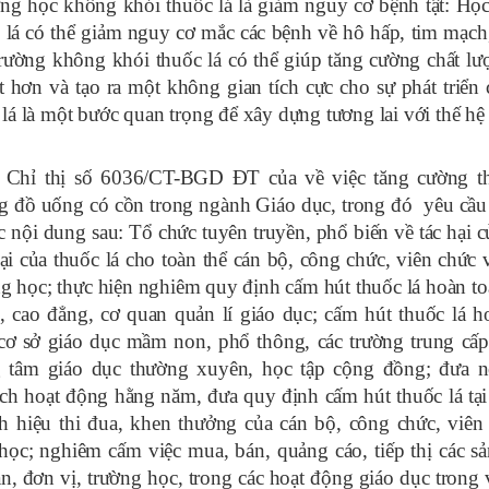
ường học không khói thuốc lá là giảm nguy cơ bệnh tật: Học
 lá có thể giảm nguy cơ mắc các bệnh về hô hấp, tim mạch
trường không khói thuốc lá có thể giúp tăng cường chất lư
 hơn và tạo ra một không gian tích cực cho sự phát triển 
lá là một bước quan trọng để xây dựng tương lai với thế hệ 
Chỉ thị số 6036/CT-BGD ĐT của về việc tăng cường th
ng đồ uống có cồn trong ngành Giáo dục, trong đó yêu cầu
ác nội dung sau: Tổ chức tuyên truyền, phổ biến về tác hại 
ại của thuốc lá cho toàn thể cán bộ, công chức, viên chức 
ờng học; thực hiện nghiêm quy định cấm hút thuốc lá hoàn to
c, cao đẳng, cơ quan quản lí giáo dục; cấm hút thuốc lá h
cơ sở giáo dục mầm non, phổ thông, các trường trung cấ
ng tâm giáo dục thường xuyên, học tập cộng đồng;
đ
ưa n
ạch hoạt động hằng năm, đưa quy định cấm hút thuốc lá tại
nh hiệu thi đua, khen thưởng của cán bộ, công chức, viên
học; nghiêm cấm việc mua, bán, quảng cáo, tiếp thị các s
an, đơn vị, trường học, trong các hoạt động giáo dục trong 