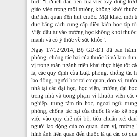
biết: “Lợi ích đầu tiên của việc xây dựng tr
giáo viên trong môi trường không khói thuốc
thư liên quan đến hút thuốc. Mặt khác, môi 
dục bằng cách cung cấp điều kiện học tập tốt
Việc đầu tư vào trường học không khói thuốc 
mạnh và có ý thức về sức khỏe”.
Ngày 17/12/2014, Bộ GD-ĐT đã ban hành 
phòng, chống tác hại của thuốc lá và lạm dụ
vị trong toàn ngành triển khai thực hiện tốt c
lá, các quy định của Luật phòng, chống tác h
lao động, người học tại cơ quan, đơn vị, trư
nhà tại các đại học, học viện, trường đại họ
trong nhà và trong phạm vi khuôn viên các 
nghiệp, trung tâm tin học, ngoại ngữ, tru
phòng, chống tác hại của thuốc lá vào kế ho
việc vào quy chế nội bộ, tiêu chuẩn xét da
người lao động của cơ quan, đơn vị, trường 
hình ảnh liên quan đến thuốc lá tại các cơ qu