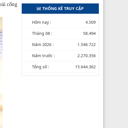
oài cổng
THỐNG KÊ TRUY CẬP
Hôm nay :
4.509
Tháng 08 :
58.494
Năm 2026 :
1.546.722
Năm trước :
2.270.356
Tổng số :
15.644.362