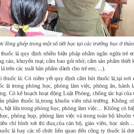
 lồng ghép trong một số tiết học tại các trường học ở thà
 thuốc lá quy định nhiều biện pháp nhằm ngăn ngừa trẻ e
ng cáo, khuyến mại; cấm bao gói nhỏ; cấm sản phẩm thiết 
á trên các xuất bản phẩm dành cho trẻ em; ...).
i thuốc lá:
Có niêm yết quy định cấm hút thuốc lá
tại nơi
uốc lá trong phòng học, phòng làm việc, phòng ăn, hành l
ng. Có kế hoạch hoạt động Luật Phòng, chống tác hại của t
ản phẩm thuốc lá
trong khuôn viên nhà trường. Không có
tàn, bật lửa trong phòng học, phòng làm việc… Không có hi
p học, phòng họp, phòng làm việc và trong toàn bộ khuôn 
êu chí bình xét thi đua
của cán bộ, giáo viên, học sin
thuốc lá hay các tổ chức liên quan đến công ty thuốc lá dướ