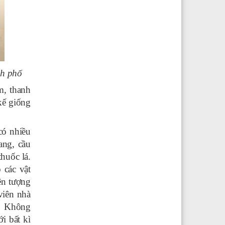
nh phố
m, thanh
kế giống
 có nhiều
ang, cầu
huốc lá.
 các vật
ện tượng
viên nhà
h… Không
i bất kì