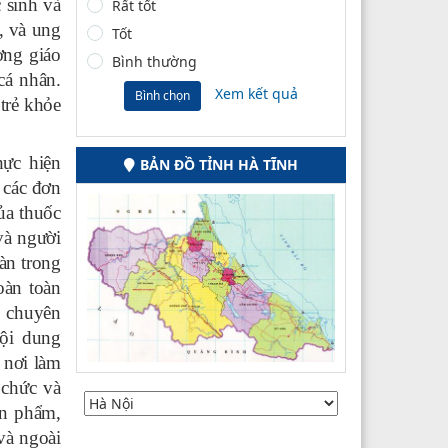
 sinh và
Rất tốt
, và ung
Tốt
ợng giáo
Bình thường
cá nhân.
Xem kết quả
Bình chọn
trẻ khỏe
ực hiện
BẢN ĐỒ TỈNH HÀ TĨNH
 các đơn
của thuốc
và người
àn trong
oàn toàn
p chuyên
ội dung
 nơi làm
 chức và
ản phẩm,
và ngoài