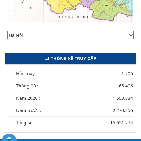
THỐNG KÊ TRUY CẬP
Hôm nay :
1.206
Tháng 08 :
65.406
Năm 2026 :
1.553.634
Năm trước :
2.270.356
Tổng số :
15.651.274