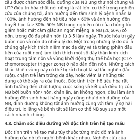
cầu được chăm sóc điều dưỡng của NB ung thư nói chung và
UTP điều trị hóa chất nói riêng là rất lớn. cụ thể trong nghiên
cứu của chúng tôi, ảnh hưởng đến tâm sinh lý bệnh nhân là
100%, ảnh hưởng đến hệ tiêu hóa > 60% và ảnh hưởng đến
huyết học là > 30%. 50% NB trong nghiên cứu của chúng tôi
giảm hoặc mất cảm giác ăn ngon miệng. 8 NB (26,66%) có
nôn, trong đó đa phần nôn từ 3-5 lần/ ngày. Thuốc hóa trị gây
buồn nôn và nôn do nhiều lý do. Một trong những lý do đó là
chúng gây kích thích niêm mạc dạ dày và tá tràng (phần đầu
tiên của ruột non) làm kích thích một số dây thần kinh kích
hoạt trung tâm nôn và vùng khởi động thụ thể hóa học (CTZ-
chemorecepter trigger zone) ở não dẫn đến nôn. Những cách
khác khiến vùng này có thể bị kích hoạt là sự tắc nghẽn (tắc
ruột), chậm trễ làm trống dạ dày, hoặc viêm là những tác
dụng có thế xảy ra của thuốc. Độc tính trên hệ tiêu hóa rất
ảnh hưởng đến chất lượng cuộc sống và kết quả điều trị của
NB bởi buồn nôn/ nôn, chán ăn, ăn không ngon, đều làm ảnh
hưởng đến sinh hoạt hàng ngày cũng như dinh dưỡng của
NB, dinh dưỡng không tốt ảnh hưởng cùng với tâm lý sợ hãi
điều trị, lo lắng về bênh tật sẽ làm cơ thể NB suy sụp một
cách nhanh chóng.
4.3. Chăm sóc điều dưỡng với độc tính trên hệ tạo máu
Độc tính trên hệ tạo máu tùy thuộc từng mức độ mà ảnh
hưởng của nó tới người bệnh khác nhau. Nghiên cứu của