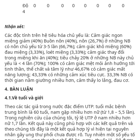
Độ
0
0
0
0
0
0
0
0
4
Nhận xét:
Các độc tính trên hệ tiêu hóa chủ yếu là: Cảm giác ngon
miệng giảm (40%) Buồn nôn (40%), nôn (26,7%) ở những NB
có nôn chủ yếu từ 3-5 lần (66,7%); cảm giác khô miệng (60%)
đau miệng (3,33%), loét miệng (3,33%); cảm giác thay đổi
trong miệng khi ăn (40%); tiêu chảy 20% ở những NB này chủ
yếu là < 4 lần (70%); 100% có cảm giác mệt mỏi ảnh hưởng tới
tinh thần, thể chất và tâm lý như 46,67% có cảm giác mất
năng lượng; 43,33% có những cảm xúc tiêu cực. 33,3% NB có
thời gian nằm giường nhiều hơn, cảm thấy lo lắng, đau cơ.
4. BÀN LUẬN
4.1.Về tuổi và giới
Theo các tác giả trong nước đặc điểm UTP: tuổi mắc bệnh
trung bình là 60 tuổi, nam gặp nhiều hơn nữ (từ 1,8 – 5,5 lần).
Trong nghiên cứu của chúng tôi, tỷ lệ UTP ở nam nhiều hơn
nữ 1,7 lần. Kết quả này cũng phù hợp với các kết quả trên và
theo chúng tôi đây là một kết quả hợp lý vì hiện tại nguyên
nhân gây ung thư phổi chưa được rõ. Tuy nhiên một số yếu tố