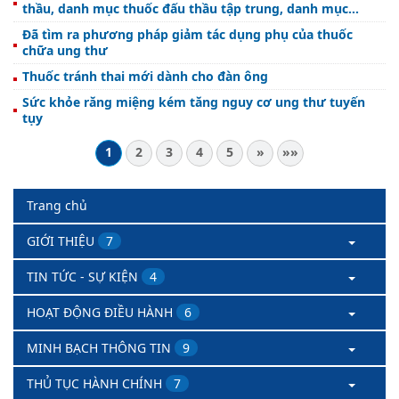
thầu, danh mục thuốc đấu thầu tập trung, danh mục
thuốc được áp dụng hình thức đàm phán giá
Đã tìm ra phương pháp giảm tác dụng phụ của thuốc
chữa ung thư
Thuốc tránh thai mới dành cho đàn ông
Sức khỏe răng miệng kém tăng nguy cơ ung thư tuyến
tụy
1
2
3
4
5
»
»»
Trang chủ
GIỚI THIỆU
7
TIN TỨC - SỰ KIỆN
4
HOẠT ĐỘNG ĐIỀU HÀNH
6
MINH BẠCH THÔNG TIN
9
THỦ TỤC HÀNH CHÍNH
7