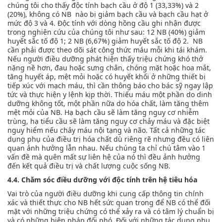
chúng tôi cho thấy độc tính bạch cầu ở độ 1 (33,33%) và 2
(20%), không có NB nào bị giảm bạch cầu và bạch cầu hạt ở
mức độ 3 và 4. Độc tính với dòng hồng cầu ghi nhận được
trong nghiên cứu của chúng tôi như sau: 12 NB (40%) giảm
huyết sắc tố độ 1; 2 NB (6,67%) giảm huyết sắc tố độ 2. NB
cần phải được theo dõi sát công thức máu mỗi khi tái khám.
Nếu người điều dưỡng phát hiện thấy triệu chứng khó thở
nặng nề hơn, đau hoặc sưng chân, chóng mặt hoặc hoa mắt,
tăng huyết áp, mệt mỏi hoặc có huyết khối ở những thiết bị
tiếp xúc với mạch máu, thì cần thông báo cho bác sỹ ngay lập
tức và thực hiện y lệnh kịp thời. Thiếu máu một phần do dinh
dưỡng không tốt, một phần nữa do hóa chất, làm tăng thêm
mệt mỏi của NB. Hạ bạch cầu sẽ làm tăng nguy cơ nhiễm
trùng, hạ tiểu cầu sẽ làm tăng nguy cơ chảy máu và đặc biệt
nguy hiểm nếu chảy máu nội tạng và não. Tất cả những tác
dụng phụ của điều trị hóa chất dù riêng rẽ nhưng đều có liên
quan ảnh hưởng lẫn nhau. Nếu chúng ta chỉ chú tâm vào 1
vấn đề mà quên mất sự liên hệ của nó thì đều ảnh hưởng
đến kết quả điều trị và chất lượng cuộc sống NB.
4.4. Chăm sóc điều dưỡng với độc tính trên hệ tiêu hóa
Vai trò của người điều dưỡng khi cung cấp thông tin chính
xác và thiết thực cho NB hết sức quan trong để NB có thể đối
mặt với những triệu chứng có thể xảy ra và có tâm lý chuẩn bị
và có những biện pháp đối phó. Đối với những tác dụng phụ