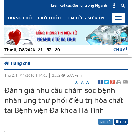
Liên kết các đơn vị trong Ngành
TRANG CHỦ
GIỚI THIỆU
TIN TỨC - SỰ KIỆN
HOẠT ĐỘN
Toggle
naviga
CHUYÊN NGHIỆP 
Thứ 6, 7/8/2026
21
:
57
:
31
Trang chủ
|
Thứ 2, 14/11/2016
|
14:05
3552
Lượt xem
+
|
A
-
A
A
Đánh giá nhu cầu chăm sóc bệnh
nhân ung thư phổi điều trị hóa chất
tại Bệnh viện Đa khoa Hà Tĩnh
Đọc bài
Lưu