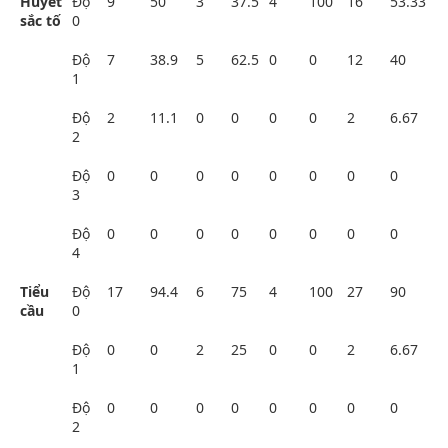
Huyết
Độ
9
50
3
37.5
4
100
16
53.33
sắc tố
0
Độ
7
38.9
5
62.5
0
0
12
40
1
Độ
2
11.1
0
0
0
0
2
6.67
2
Độ
0
0
0
0
0
0
0
0
3
Độ
0
0
0
0
0
0
0
0
4
Tiểu
Độ
17
94.4
6
75
4
100
27
90
cầu
0
Độ
0
0
2
25
0
0
2
6.67
1
Độ
0
0
0
0
0
0
0
0
2