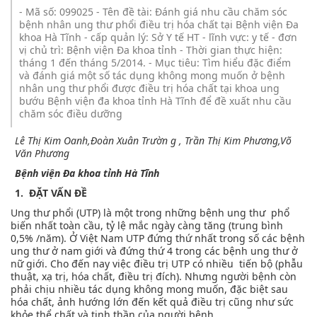
- Mã số: 099025 - Tên đề tài: Đánh giá nhu cầu chăm sóc
bệnh nhân ung thư phổi điều trị hóa chất tại Bệnh viện Đa
khoa Hà Tĩnh - cấp quản lý: Sở Y tế HT - lĩnh vực: y tế - đơn
vị chủ trì: Bệnh viện Đa khoa tỉnh - Thời gian thực hiện:
tháng 1 đến tháng 5/2014. - Mục tiêu: Tìm hiểu đặc điểm
và đánh giá một số tác dụng không mong muốn ở bệnh
nhân ung thư phổi được điều trị hóa chất tại khoa ung
bướu Bệnh viện đa khoa tỉnh Hà Tĩnh để đề xuất nhu cầu
chăm sóc điều dưỡng
Lê Thị Kim Oanh,Đoàn Xuân
Trườn
g
,
Trần Thị Kim Phương,Võ
Văn Phương
Bệnh viện Đa khoa tỉnh Hà Tĩnh
1. ĐẶT VẤN ĐỀ
Ung thư phổi (UTP) là một trong những bệnh ung thư phổ
biến nhất toàn cầu, tỷ lệ mắc ngày càng tăng (trung bình
0,5% /năm). Ở Việt Nam UTP đứng thứ nhất trong số các bệnh
ung thư ở nam giới và đứng thứ 4 trong các bệnh ung thư ở
nữ giới. Cho đến nay việc điều trị UTP có nhiều tiến bộ (phẫu
thuật, xạ trị, hóa chất, điều trị đích). Nhưng người bệnh còn
phải chịu nhiều tác dụng không mong muốn, đặc biệt sau
hóa chất, ảnh hướng lớn đến kết quả điều trị cũng như sức
khỏe thể chất và tinh thần của người bệnh.