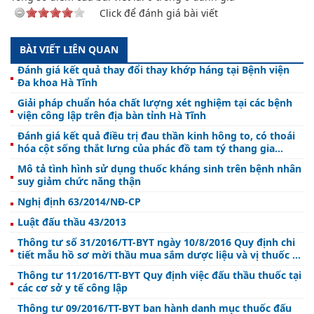
Click để đánh giá bài viết
BÀI VIẾT LIÊN QUAN
Đánh giá kết quả thay đổi thay khớp háng tại Bệnh viện
Đa khoa Hà Tĩnh
Giải pháp chuẩn hóa chất lượng xét nghiệm tại các bệnh
viện công lập trên địa bàn tỉnh Hà Tĩnh
Đánh giá kết quả điều trị đau thần kinh hông to, có thoái
hóa cột sống thắt lưng của phác đồ tam tý thang gia
giảm, kết hợp với điện châm, xoa bóp, bấm huyệt
Mô tả tình hình sử dụng thuốc kháng sinh trên bệnh nhân
suy giảm chức năng thận
Nghị định 63/2014/NĐ-CP
Luật đấu thầu 43/2013
Thông tư số 31/2016/TT-BYT ngày 10/8/2016 Quy định chi
tiết mẫu hồ sơ mời thầu mua sắm dược liệu và vị thuốc cổ
truyền tại cơ sở y tế
Thông tư 11/2016/TT-BYT Quy định việc đấu thầu thuốc tại
các cơ sở y tế công lập
Thông tư 09/2016/TT-BYT ban hành danh mục thuốc đấu