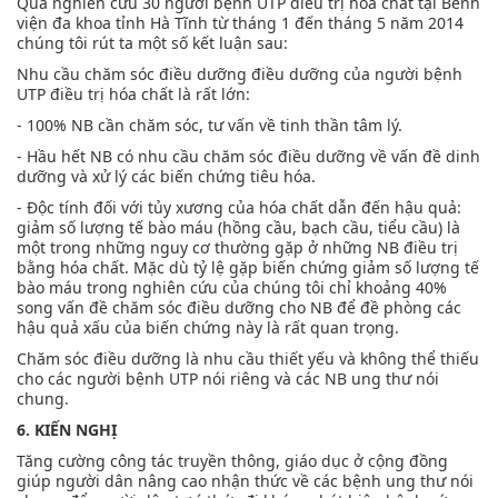
Qua nghiên cứu 30 người bệnh UTP điều trị hóa chất tại Bênh
viện đa khoa tỉnh Hà Tĩnh từ tháng 1 đến tháng 5 năm 2014
chúng tôi rút ta một số kết luận sau:
Nhu cầu chăm sóc điều dưỡng điều dưỡng của người bệnh
UTP điều trị hóa chất là rất lớn:
- 100% NB cần chăm sóc, tư vấn về tinh thần tâm lý.
- Hầu hết NB có nhu cầu chăm sóc điều dưỡng về vấn đề dinh
dưỡng và xử lý các biến chứng tiêu hóa.
- Độc tính đối với tủy xương của hóa chất dẫn đến hậu quả:
giảm số lượng tế bào máu (hồng cầu, bạch cầu, tiểu cầu) là
một trong những nguy cơ thường gặp ở những NB điều trị
bằng hóa chất. Mặc dù tỷ lệ gặp biến chứng giảm số lượng tế
bào máu trong nghiên cứu của chúng tôi chỉ khoảng 40%
song vấn đề chăm sóc điều dưỡng cho NB để đề phòng các
hậu quả xấu của biến chứng này là rất quan trọng.
Chăm sóc điều dưỡng là nhu cầu thiết yếu và không thể thiếu
cho các người bệnh UTP nói riêng và các NB ung thư nói
chung.
6. KIẾN NGHỊ
Tăng cường công tác truyền thông, giáo dục ở cộng đồng
giúp người dân nâng cao nhận thức về các bệnh ung thư nói