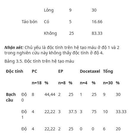
Lỏng
9
30
Táo bón
Có
5
16.66
Không
25
83.33
Nhận xét:
Chủ yếu là độc tính trên hệ tạo máu ở độ 1 và 2
trong nghiên cứu này không thấy độc tính ở độ 4.
Bảng 3.5. Độc tính trên hệ tạo máu
Độc tính
PC
EP
Docetaxel
Tổng
n=18
%
n=8
%
n=4
%
n=30
%
Bạch
Độ
8
44,44
2
25
1
25
9
30
cầu
0
Độ
4
22,22
3
37.5
3
75
10
33.33
1
Độ
4
22,22
2
25
0
0
6
20