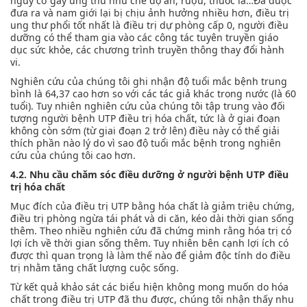
nguy cơ gây ung thư như chế độ ăn, rượu, thuốc lá…Đã được
đưa ra và nam giới lại bị chịu ảnh hưởng nhiều hơn, điều trị
ung thư phổi tốt nhất là điều trị dự phòng cấp 0, người điều
dưỡng có thể tham gia vào các công tác tuyên truyền giáo
dục sức khỏe, các chương trình truyền thông thay đổi hành
vi.
Nghiên cứu của chúng tôi ghi nhận độ tuổi mắc bệnh trung
bình là 64,37 cao hơn so với các tác giả khác trong nước (là 60
tuổi). Tuy nhiên nghiên cứu của chúng tôi tập trung vào đối
tượng người bệnh UTP điều trị hóa chất, tức là ở giai đoạn
không còn sớm (từ giai đoạn 2 trở lên) điều này có thể giải
thích phần nào lý do vì sao độ tuổi mắc bệnh trong nghiên
cứu của chúng tôi cao hơn.
4.2. Nhu cầu chăm sóc điều dưỡng ở người bệnh UTP điều
trị hóa chất
Mục đích của điều trị UTP bằng hóa chất là giảm triệu chứng,
điều trị phòng ngừa tái phát và di căn, kéo dài thời gian sống
thêm. Theo nhiều nghiên cứu đã chứng minh rằng hóa trị có
lợi ích về thời gian sống thêm. Tuy nhiên bên cạnh lợi ích có
được thì quan trọng là làm thế nào để giảm độc tính do điều
trị nhằm tăng chất lượng cuộc sống.
Từ kết quả khảo sát các biểu hiện không mong muốn do hóa
chất trong điều trị UTP đã thu được, chúng tôi nhận thấy nhu