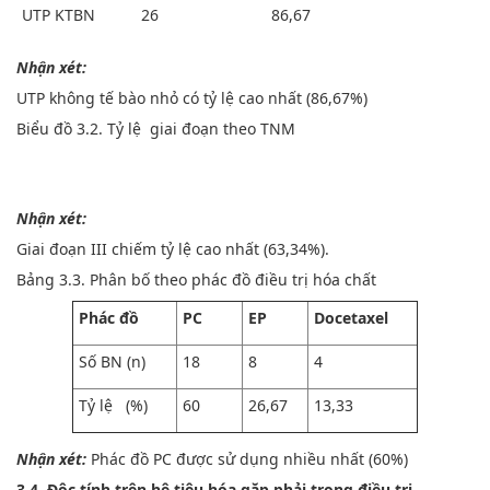
UTP KTBN
26
86,67
Nhận xét:
UTP không tế bào nhỏ có tỷ lệ cao nhất (86,67%)
Biểu đồ 3.2. Tỷ lệ giai đoạn theo TNM
Nhận xét:
Giai đoạn III chiếm tỷ lệ cao nhất (63,34%).
Bảng 3.3. Phân bố theo phác đồ điều trị hóa chất
Phác đồ
PC
EP
Docetaxel
Số BN (n)
18
8
4
Tỷ lệ (%)
60
26,67
13,33
Nhận xét:
Phác đồ PC được sử dụng nhiều nhất (60%)
3.4. Độc tính trên hệ tiêu hóa gặp phải trong điều trị