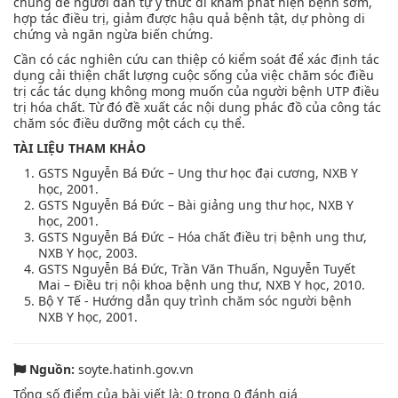
chung để người dân tự ý thức đi khám phát hiện bệnh sớm,
hợp tác điều trị, giảm được hậu quả bệnh tật, dự phòng di
chứng và ngăn ngừa biến chứng.
Cần có các nghiên cứu can thiệp có kiểm soát để xác định tác
dụng cải thiện chất lượng cuộc sống của việc chăm sóc điều
trị các tác dụng không mong muốn của người bệnh UTP điều
trị hóa chất. Từ đó đề xuất các nội dung phác đồ của công tác
chăm sóc điều dưỡng một cách cụ thể.
TÀI LIỆU THAM KHẢO
GSTS Nguyễn Bá Đức – Ung thư học đại cương, NXB Y
học, 2001.
GSTS Nguyễn Bá Đức – Bài giảng ung thư học, NXB Y
học, 2001.
GSTS Nguyễn Bá Đức – Hóa chất điều trị bệnh ung thư,
NXB Y học, 2003.
GSTS Nguyễn Bá Đức, Trần Văn Thuấn, Nguyễn Tuyết
Mai – Điều trị nội khoa bệnh ung thư, NXB Y học, 2010.
Bộ Y Tế - Hướng dẫn quy trình chăm sóc người bệnh
NXB Y học, 2001.
Nguồn:
soyte.hatinh.gov.vn
Tổng số điểm của bài viết là:
0
trong
0
đánh giá