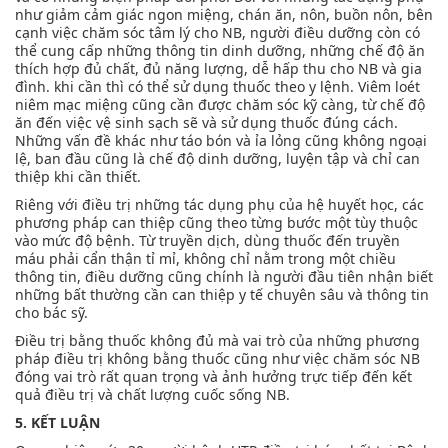
như giảm cảm giác ngon miệng, chán ăn, nôn, buồn nôn, bên
cạnh việc chăm sóc tâm lý cho NB, người điều dưỡng còn có
thể cung cấp những thông tin dinh dưỡng, những chế độ ăn
thích hợp đủ chất, đủ năng lượng, dễ hấp thu cho NB và gia
đình. khi cần thì có thể sử dụng thuốc theo y lệnh. Viêm loét
niêm mạc miệng cũng cần được chăm sóc kỹ càng, từ chế độ
ăn đến việc vệ sinh sạch sẽ và sử dụng thuốc đúng cách.
Những vấn đề khác như táo bón và ỉa lỏng cũng không ngoại
lệ, ban đầu cũng là chế độ dinh dưỡng, luyện tập và chỉ can
thiệp khi cần thiết.
Riêng với điều trị những tác dụng phụ của hệ huyết học, các
phương pháp can thiệp cũng theo từng bước một tùy thuộc
vào mức độ bệnh. Từ truyền dịch, dùng thuốc đến truyền
máu phải cẩn thận tỉ mỉ, không chỉ nằm trong một chiều
thông tin, điều dưỡng cũng chính là người đầu tiên nhận biết
những bất thường cần can thiệp y tế chuyên sâu và thông tin
cho bác sỹ.
Điều trị bằng thuốc không đủ mà vai trò của những phương
pháp điều trị không bằng thuốc cũng như việc chăm sóc NB
đóng vai trò rất quan trọng và ảnh hưởng trực tiếp đến kết
quả điều trị và chất lượng cuốc sống NB.
5. KẾT LUẬN