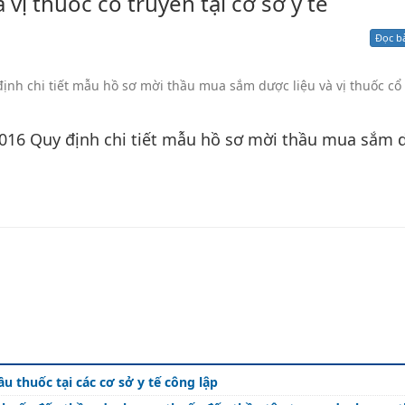
vị thuốc cổ truyền tại cơ sở y tế
Xử lý kiến nghị - Khiếu nại tố cáo
Khác
Đọc b
ịnh chi tiết mẫu hồ sơ mời thầu mua sắm dược liệu và vị thuốc cổ
2016 Quy định chi tiết mẫu hồ sơ mời thầu mua sắm 
u thuốc tại các cơ sở y tế công lập