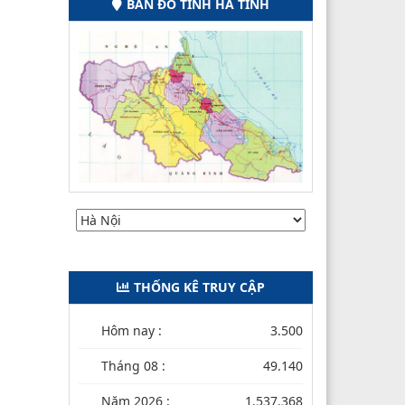
BẢN ĐỒ TỈNH HÀ TĨNH
THỐNG KÊ TRUY CẬP
Hôm nay :
3.500
Tháng 08 :
49.140
Năm 2026 :
1.537.368