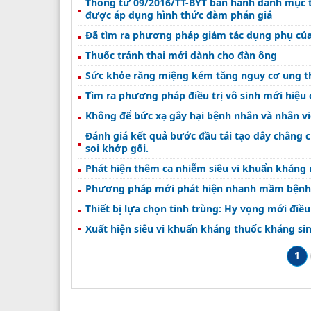
Thông tư 09/2016/TT-BYT ban hành danh mục t
được áp dụng hình thức đàm phán giá
Đã tìm ra phương pháp giảm tác dụng phụ củ
Thuốc tránh thai mới dành cho đàn ông
Sức khỏe răng miệng kém tăng nguy cơ ung t
Tìm ra phương pháp điều trị vô sinh mới hiệu
Không để bức xạ gây hại bệnh nhân và nhân vi
Đánh giá kết quả bước đầu tái tạo dây chằng
soi khớp gối.
Phát hiện thêm ca nhiễm siêu vi khuẩn kháng
Phương pháp mới phát hiện nhanh mầm bệnh
Thiết bị lựa chọn tinh trùng: Hy vọng mới điều 
Xuất hiện siêu vi khuẩn kháng thuốc kháng si
1