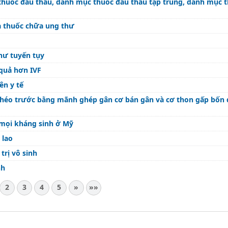
huốc đấu thầu, danh mục thuốc đấu thầu tập trung, danh mục 
a thuốc chữa ung thư
hư tuyến tụy
 quả hơn IVF
ên y tế
 chéo trước bằng mãnh ghép gân cơ bán gân và cơ thon gấp bốn 
 mọi kháng sinh ở Mỹ
 lao
trị vô sinh
nh
2
3
4
5
»
»»