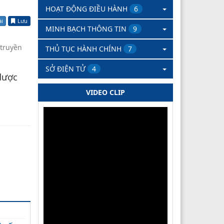
HOẠT ĐỘNG ĐIỀU HÀNH
6
ài
Lưu
MINH BẠCH THÔNG TIN
9
 truyền
THỦ TỤC HÀNH CHÍNH
7
SỞ ĐIỆN TỬ
4
dược
VIDEO CLIP