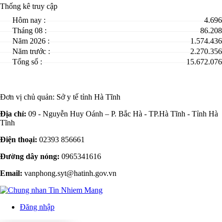
Thống kê truy cập
Hôm nay :
4.696
Tháng 08 :
86.208
Năm 2026 :
1.574.436
Năm trước :
2.270.356
Tổng số :
15.672.076
Đơn vị chủ quản:
Sở y tế tỉnh Hà Tĩnh
Địa chỉ:
09 - Nguyễn Huy Oánh – P. Bắc Hà - TP.Hà Tĩnh - Tỉnh Hà
Tĩnh
Điện thoại:
02393 856661
Đường dây nóng:
0965341616
Email:
vanphong.syt@hatinh.gov.vn
Đăng nhập