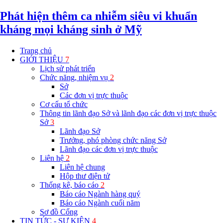
Phát hiện thêm ca nhiễm siêu vi khuẩn
kháng mọi kháng sinh ở Mỹ
Trang chủ
GIỚI THIỆU
7
Lịch sử phát triển
Chức năng, nhiệm vụ
2
Sở
Các đơn vị trực thuộc
Cơ cấu tổ chức
Thông tin lãnh đạo Sở và lãnh đạo các đơn vị trực thuộc
Sở
3
Lãnh đạo Sở
Trưởng, phó phòng chức năng Sở
Lãnh đạo các đơn vị trực thuộc
Liên hệ
2
Liên hệ chung
Hộp thư điện tử
Thống kê, báo cáo
2
Báo cáo Ngành hàng quý
Báo cáo Ngành cuối năm
Sơ đồ Cổng
TIN TỨC - SỰ KIỆN
4