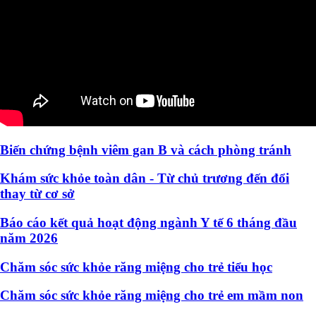
Biến chứng bệnh viêm gan B và cách phòng tránh
Khám sức khỏe toàn dân - Từ chủ trương đến đổi
thay từ cơ sở
Báo cáo kết quả hoạt động ngành Y tế 6 tháng đầu
năm 2026
Chăm sóc sức khỏe răng miệng cho trẻ tiểu học
Chăm sóc sức khỏe răng miệng cho trẻ em mầm non