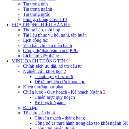
Tin trong tỉnh
Tin trong ngành
Tin trong nước
Phòng, chống Covid-19
HOẠT ĐỘNG ĐIỀU HÀNH
6
Thông báo, mời họp
Tài liệu phục vụ hội nghị, tập huấn
Lịch công tác
Văn bản chỉ đạo điều hành
Góp ý dự thảo văn bản QPPL
Lịch làm việc tháng
MINH BẠCH THÔNG TIN
9
Chính sách ưu đãi, hỗ trợ đầu tư
Nghiên cứu khoa học
2
Thành tựu y học mới
Đề tài nghiên cứu khoa học
Khen thưởng, xử phạt
Chiến lược - Quy hoạch - Kế hoạch Ngành
2
Chiến lược quy hoạch
Kế hoạch Ngành
Đào tạo
Tổ chức cán bộ
4
Chuyển ngạch - thăng hạng
Công bố cs thực hành trong đào tạo khối ngành SK
Thông tin tuyển dụng