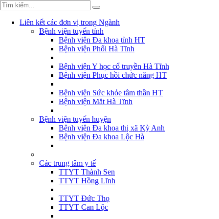
Liên kết các đơn vị trong Ngành
Bệnh viện tuyến tỉnh
Bệnh viện Đa khoa tỉnh HT
Bệnh viện Phổi Hà Tĩnh
Bệnh viện Y học cổ truyền Hà Tĩnh
Bệnh viện Phục hồi chức năng HT
Bệnh viện Sức khỏe tâm thần HT
Bệnh viện Mắt Hà Tĩnh
Bệnh viện tuyến huyện
Bệnh viện Đa khoa thị xã Kỳ Anh
Bệnh viện Đa khoa Lộc Hà
Các trung tâm y tế
TTYT Thành Sen
TTYT Hồng Lĩnh
TTYT Đức Thọ
TTYT Can Lộc