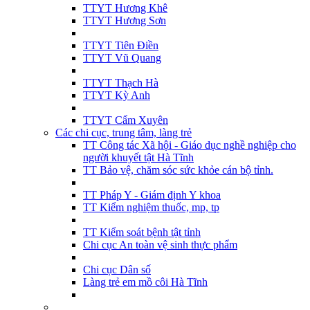
TTYT Hương Khê
TTYT Hương Sơn
TTYT Tiên Điền
TTYT Vũ Quang
TTYT Thạch Hà
TTYT Kỳ Anh
TTYT Cẩm Xuyên
Các chi cục, trung tâm, làng trẻ
TT Công tác Xã hội - Giáo dục nghề nghiệp cho
người khuyết tật Hà Tĩnh
TT Bảo vệ, chăm sóc sức khỏe cán bộ tỉnh.
TT Pháp Y - Giám định Y khoa
TT Kiểm nghiệm thuốc, mp, tp
TT Kiểm soát bệnh tật tỉnh
Chi cục An toàn vệ sinh thực phẩm
Chi cục Dân số
Làng trẻ em mồ côi Hà Tĩnh