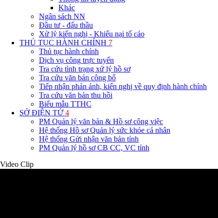
Khác
Ngân sách NN
Đầu tư - đấu thầu
Xử lý kiến nghị - Khiếu nại tố cáo
THỦ TỤC HÀNH CHÍNH
7
Thủ tục hành chính
Dịch vụ công trực tuyến
Tra cứu tình trạng xử lý hồ sơ
Tra cứu văn bản công bố
Tiếp nhận phản ánh, kiến nghị về quy định hành chính
Tra cứu văn bản thu hồi
Biểu mẫu TTHC
SỞ ĐIỆN TỬ
4
PM Quản lý văn bản & Hồ sơ công việc
Hệ thống Hồ sơ Quản lý sức khỏe cá nhân
Hệ thống Gửi nhận văn bản tỉnh
PM Quản lý hồ sơ CB CC, VC tỉnh
Video Clip