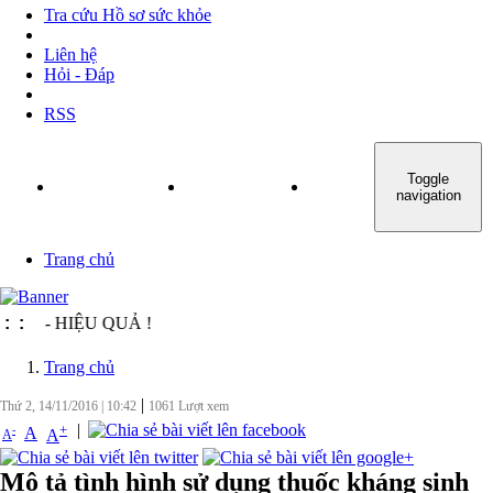
Tra cứu Hồ sơ sức khỏe
Liên hệ
Hỏi - Đáp
RSS
Toggle
TRANG CHỦ
GIỚI THIỆU
TIN TỨC - SỰ KIỆN
navigation
Trang chủ
 - HIỆU QUẢ !
:
:
Trang chủ
|
Thứ 2, 14/11/2016
|
10:42
1061
Lượt xem
|
+
-
A
A
A
Mô tả tình hình sử dụng thuốc kháng sinh