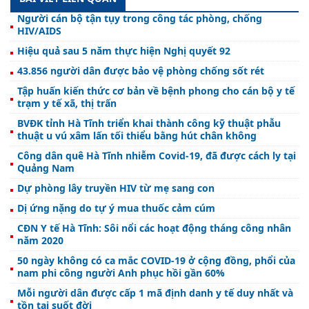
Người cán bộ tận tụy trong công tác phòng, chống
HIV/AIDS
Hiệu quả sau 5 năm thực hiện Nghị quyết 92
43.856 người dân được bảo vệ phòng chống sốt rét
Tập huấn kiến thức cơ bản về bệnh phong cho cán bộ y tế
trạm y tế xã, thị trấn
BVĐK tỉnh Hà Tĩnh triển khai thành công kỹ thuật phẫu
thuật u vú xâm lấn tối thiểu bằng hút chân không
Công dân quê Hà Tĩnh nhiễm Covid-19, đã được cách ly tại
Quảng Nam
Dự phòng lây truyền HIV từ mẹ sang con
Dị ứng nặng do tự ý mua thuốc cảm cúm
CĐN Y tế Hà Tĩnh: Sôi nổi các hoạt động tháng công nhân
năm 2020
50 ngày không có ca mắc COVID-19 ở cộng đồng, phổi của
nam phi công người Anh phục hồi gần 60%
Mỗi người dân được cấp 1 mã định danh y tế duy nhất và
tồn tại suốt đời