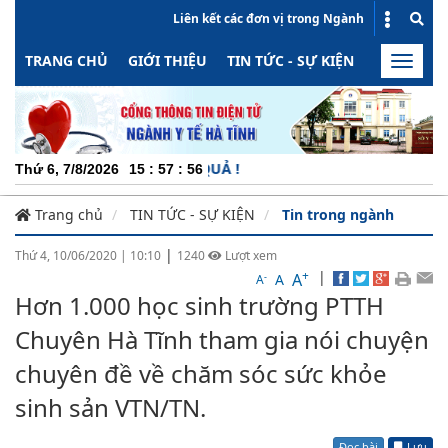
Liên kết các đơn vị trong Ngành
TRANG CHỦ
GIỚI THIỆU
TIN TỨC - SỰ KIỆN
HOẠT ĐỘN
Toggle
naviga
CHU
Thứ 6, 7/8/2026
15
:
57
:
56
Trang chủ
TIN TỨC - SỰ KIỆN
Tin trong ngành
|
Thứ 4, 10/06/2020
|
10:10
1240
Lượt xem
+
|
A
-
A
A
Hơn 1.000 học sinh trường PTTH
Chuyên Hà Tĩnh tham gia nói chuyện
chuyên đề về chăm sóc sức khỏe
sinh sản VTN/TN.
Đọc bài
Lưu