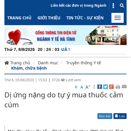
Liên kết các đơn vị trong Ngành
TRANG CHỦ
GIỚI THIỆU
TIN TỨC - SỰ KIỆN
HOẠT ĐỘN
Toggle
naviga
G - MINH BẠCH - HIỆU QUẢ !
Thứ 7, 8/8/2026
20
:
24
:
03
Trang chủ
Danh mục
Truyền thông Y tế
Khám, chữa bệnh
|
Thứ 6, 05/06/2020
|
15:03
3726
Lượt xem
+
|
A
-
A
A
Dị ứng nặng do tự ý mua thuốc cảm
cúm
Đọc bài
Lưu