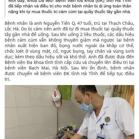
Mới đây, khoa Da liễu- Bệnh viện Đa khoa (ĐK) tỉnh Hà Tĩnh
đã tiếp nhận và điều trị cho một bệnh nhân bị dị ứng toàn thân
nặng khi tự mua thuốc trị cảm cúm tại quầy thuốc tây gần nhà.
Bệnh nhân là anh Nguyễn Tiến Q, 47 tuổi, trú tại Thạch Châu,
Lộc Hà. Do bị cảm nên anh đã tự đi mua thuốc tại quầy thuốc
tây gần nhà để uống. Sau khi uống 2 liều thuốc, các dấu hiệu
bệnh cảm cúm vẫn không thuyên giảm mà ngược lại bệnh
nhân xuất hiện ban đỏ, bọng nước ngoài da khắp cơ thể,
chốc loét ở vùng mặt, cổ, ngực bụng, tay chân và vùng sinh
dục; kèm theo dấu hiệu sốt và khó thở. Anh đã được đưa đến
Bệnh viện Đa khoa tỉnh tỉnh cấp cứu và chuyển lên điều trị tại
bệnh viện Bạch Mai, Hà Nội. Sau khi ổn định, bệnh nhân
được chuyển về bệnh viện ĐK tỉnh Hà Tĩnh để tiếp tục điều
trị.