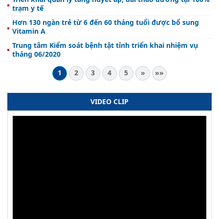
trạm y tế
Hơn 130 ngàn trẻ từ 6 đến 60 tháng tuổi được bổ sung
Vitamin A
Trung tâm Kiểm soát bệnh tật tỉnh triển khai nhiệm vụ
tháng 06/2020
1
2
3
4
5
»
»»
VIDEO CLIP