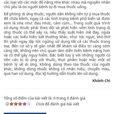
các loại với các mức độ nặng nhẹ khác nhau mà nguyên nhân
chủ yếu là do người bệnh tự đi mua thuốc uống.
Để phòng dị ứng thuốc, người dân không nên tự ý mua thuốc
để chữa bệnh, ngay cả các tình trạng bệnh phổ biến và được
xem là nhẹ như: đau nhức, cảm cúm… Trong suốt quá trình
sử dụng thuốc phải theo dõi và phát hiện sớm tình trạng dị
ứng thuốc có thể xảy ra, nếu thấy xuất hiện mề đay, ngứa
hoặc các biểu hiện bất thường khác, như: tức ngực, khó thở
thì phải ngay lập tức ngừng sử dụng tất cả các thuốc trong
toa, đến cơ sở y tế gần nhất để khám và điều trị càng sớm
càng tốt, không nên chủ quan làm diễn biến bệnh nặng hơn
và có thể gây nguy hiểm. Đặc biệt lưu ý với những người có
tiền căn bị dị ứng với thuốc, thực phẩm hoặc mắc một số
bệnh lý về dị ứng. Không dùng theo toa thuốc của người
khác; không dùng thuốc không có nhãn hiệu, chuyển màu,
quá hạn sử dụng, đọc kỹ hướng dẫn trước khi sử dụng.
Khánh Chi
Tổng số điểm của bài viết là:
0
trong
0
đánh giá
Click để đánh giá bài viết