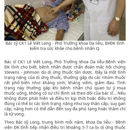
Bác sỹ CK1 Lê Viết Long - Phó Trưởng khoa Da liễu, BVĐK tỉnh
kiểm tra sức khỏe cho bệnh nhân Q.
Bác sĩ CK1 Lê Viết Long, Phó Trưởng khoa Da liễu-Bệnh viện
ĐK tỉnh cho biết, bệnh nhân được chẩn đoán mắc hội chứng
Stevens - Johnson do dị ứng thuốc tân dược. Đây là một tình
trạng nặng của dị ứng thuốc, thường gặp do các nhóm thuốc
rất phổ biến như: kháng sinh, kháng viêm, giảm đau. Tình
trạng này thường gặp khi bệnh nhân chủ quan tự ý mua
thuốc uống, không có sự chỉ định và theo dõi của bác sĩ… Nếu
không được phát hiện và điều trị kịp thời hoặc điều trị không
đúng có thể bị các tình trạng nặng như suy thận cấp, suy gan
cấp; nặng hơn có thể dẫn đến suy đa phủ tạng hoặc thậm chí
là tử vong.
Theo Bác sỹ Long, trung bình mỗi năm, khoa Da liễu - Bệnh
viện ĐK tỉnh tiếp nhận điều trị khoảng 5-7 ca bị dị ứng thuốc