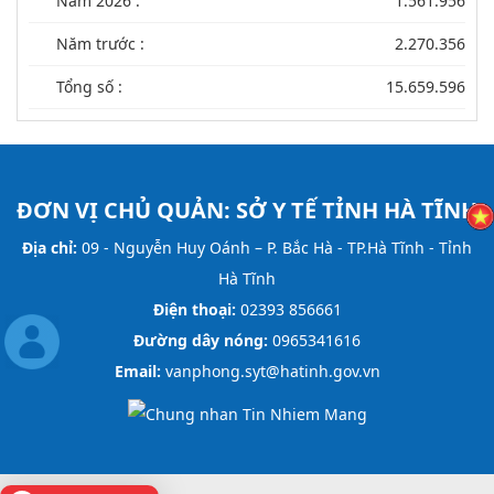
Năm 2026 :
1.561.956
Năm trước :
2.270.356
Tổng số :
15.659.596
ĐƠN VỊ CHỦ QUẢN:
SỞ Y TẾ TỈNH HÀ TĨNH
Địa chỉ:
09 - Nguyễn Huy Oánh – P. Bắc Hà - TP.Hà Tĩnh - Tỉnh
Hà Tĩnh
Điện thoại:
02393 856661
Đường dây nóng:
0965341616
Email:
vanphong.syt@hatinh.gov.vn