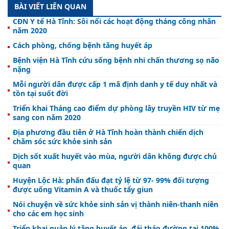
BÀI VIẾT LIÊN QUAN
CĐN Y tế Hà Tĩnh: Sôi nổi các hoạt động tháng công nhân
năm 2020
Cách phòng, chống bệnh tăng huyết áp
Bệnh viện Hà Tĩnh cứu sống bệnh nhi chấn thương sọ não
nặng
Mỗi người dân được cấp 1 mã định danh y tế duy nhất và
tồn tại suốt đời
Triển khai Tháng cao điểm dự phòng lây truyền HIV từ mẹ
sang con năm 2020
Địa phương đầu tiên ở Hà Tĩnh hoàn thành chiến dịch
chăm sóc sức khỏe sinh sản
Dịch sốt xuất huyết vào mùa, người dân không được chủ
quan
Huyện Lộc Hà: phấn đấu đạt tỷ lệ từ 97- 99% đối tượng
được uống Vitamin A và thuốc tẩy giun
Nói chuyện về sức khỏe sinh sản vị thành niên-thanh niên
cho các em học sinh
Triển khai quản lý tăng huyết áp, đái tháo đường tại 100%