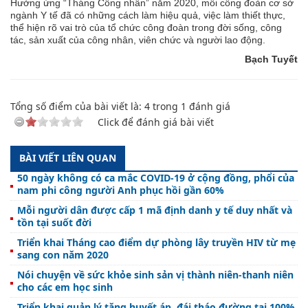
Hưởng ứng “Tháng Công nhân” năm 2020, m
ỗi công đoàn cơ sở
ngành Y tế đã có những cách làm hiệu quả, việc làm thiết thực,
thể hiện rõ vai trò của tổ chức công đoàn trong đời sống, công
tác, sản xuất của công nhân, viên chức và người lao động.
Bạch Tuyết
Tổng số điểm của bài viết là:
4
trong
1
đánh giá
Click để đánh giá bài viết
BÀI VIẾT LIÊN QUAN
50 ngày không có ca mắc COVID-19 ở cộng đồng, phổi của
nam phi công người Anh phục hồi gần 60%
Mỗi người dân được cấp 1 mã định danh y tế duy nhất và
tồn tại suốt đời
Triển khai Tháng cao điểm dự phòng lây truyền HIV từ mẹ
sang con năm 2020
Nói chuyện về sức khỏe sinh sản vị thành niên-thanh niên
cho các em học sinh
Triển khai quản lý tăng huyết áp, đái tháo đường tại 100%