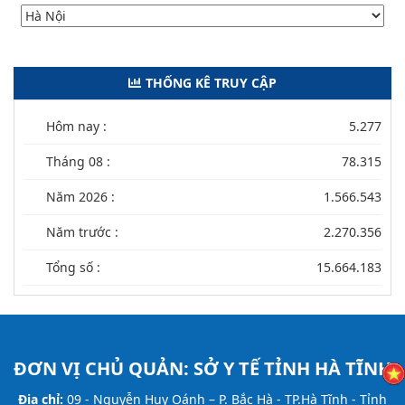
THỐNG KÊ TRUY CẬP
Hôm nay :
5.277
Tháng 08 :
78.315
Năm 2026 :
1.566.543
Năm trước :
2.270.356
Tổng số :
15.664.183
ĐƠN VỊ CHỦ QUẢN:
SỞ Y TẾ TỈNH HÀ TĨNH
Địa chỉ:
09 - Nguyễn Huy Oánh – P. Bắc Hà - TP.Hà Tĩnh - Tỉnh