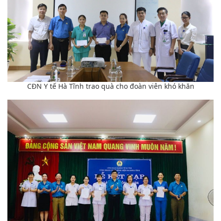
CĐN Y tế Hà Tĩnh trao quà cho đoàn viên khó khăn