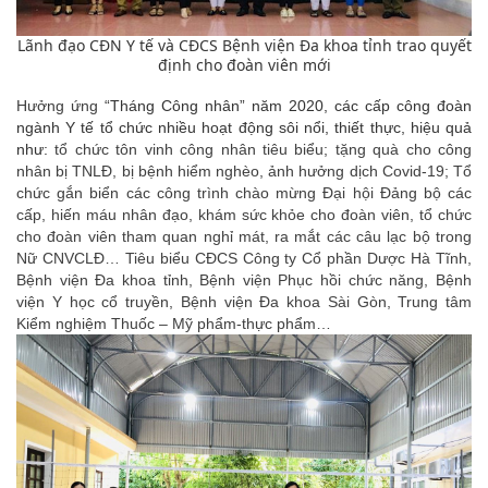
Lãnh đạo CĐN Y tế và CĐCS Bệnh viện Đa khoa tỉnh trao quyết
định cho đoàn viên mới
Hưởng ứng
“Tháng Công nhân” năm 2020, các cấp công đoàn
ngành Y tế tổ chức nhiều hoạt động sôi nổi, thiết thực, hiệu quả
như:
tổ chức tôn vinh công nhân tiêu biểu; tặng quà cho công
nhân bị TNLĐ, bị bệnh hiểm nghèo, ảnh hưởng dịch Covid-19; Tổ
chức gắn biển các công trình chào mừng Đại hội Đảng bộ các
cấp, hiến máu nhân đạo, khám sức khỏe cho đoàn viên, tổ chức
cho đoàn viên tham quan nghỉ mát, ra mắt các câu lạc bộ trong
Nữ CNVCLĐ… Tiêu biểu CĐCS Công ty Cổ phần Dược Hà Tĩnh,
Bệnh viện Đa khoa tỉnh, Bệnh viện Phục hồi chức năng, Bệnh
viện Y học cổ truyền, Bệnh viện Đa khoa Sài Gòn, Trung tâm
Kiểm nghiệm Thuốc – Mỹ phẩm-thực phẩm…