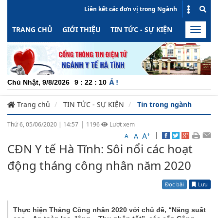
Liên kết các đơn vị trong Ngành
TRANG CHỦ
GIỚI THIỆU
TIN TỨC - SỰ KIỆN
HOẠT ĐỘN
Toggle
naviga
CHUYÊ
Chủ Nhật, 9/8/2026
9
:
22
:
10
Trang chủ
TIN TỨC - SỰ KIỆN
Tin trong ngành
|
Thứ 6, 05/06/2020
|
14:57
1196
Lượt xem
+
|
A
-
A
A
CĐN Y tế Hà Tĩnh: Sôi nổi các hoạt
động tháng công nhân năm 2020
Đọc bài
Lưu
Thực hiện Tháng Công nhân 2020 với chủ đề, “Năng suất