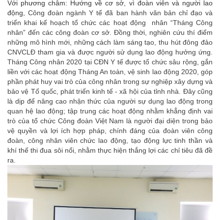
Với phương châm: Hướng về cơ sở, vì đoàn viên và người lao
động,
Công đoàn ngành Y tế đã ban hành văn bản chỉ đạo và
triển khai kế hoạch tổ chức các hoạt động nhân “Tháng Công
nhân” đến các công đoàn cơ sở. Đồng thời, nghiên cứu thí điểm
những mô hình mới, những cách làm sáng tạo, thu hút đông đảo
CNVCLĐ tham gia và được người sử dụng lao động hưởng ứng.
Tháng Công nhân 2020 tại CĐN Y tế được tổ chức sâu rộng, gắn
liền với các hoạt động Tháng An toàn, vệ sinh lao động 2020, góp
phần phát huy vai trò của công nhân trong sự nghiệp xây dựng và
bảo vệ Tổ quốc, phát triển kinh tế - xã hội của tỉnh nhà. Đây cũng
là dịp để nâng cao nhận thức của người sự dụng lao động trong
quan hệ lao động; tập trung các hoạt động nhằm khẳng định vai
trò của tổ chức Công đoàn Việt Nam là người đại diện trong bảo
vệ quyền và lợi ích hợp pháp, chính đáng của đoàn viên công
đoàn, công nhân viên chức lao động, tạo động lực tinh thần và
khí thế thi đua sôi nổi, nhằm thực hiện thắng lợi các chỉ tiêu đã đề
ra.