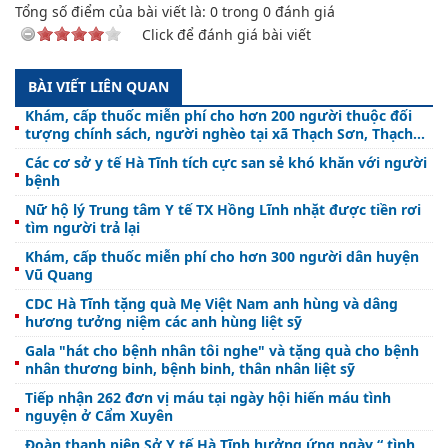
Tổng số điểm của bài viết là:
0
trong
0
đánh giá
Click để đánh giá bài viết
BÀI VIẾT LIÊN QUAN
Khám, cấp thuốc miễn phí cho hơn 200 người thuộc đối
tượng chính sách, người nghèo tại xã Thạch Sơn, Thạch
Hà
Các cơ sở y tế Hà Tĩnh tích cực san sẻ khó khăn với người
bệnh
Nữ hộ lý Trung tâm Y tế TX Hồng Lĩnh nhặt được tiền rơi
tìm người trả lại
Khám, cấp thuốc miễn phí cho hơn 300 người dân huyện
Vũ Quang
CDC Hà Tĩnh tặng quà Mẹ Việt Nam anh hùng và dâng
hương tưởng niệm các anh hùng liệt sỹ
Gala "hát cho bệnh nhân tôi nghe" và tặng quà cho bệnh
nhân thương binh, bệnh binh, thân nhân liệt sỹ
Tiếp nhận 262 đơn vị máu tại ngày hội hiến máu tình
nguyện ở Cẩm Xuyên
Đoàn thanh niên Sở Y tế Hà Tĩnh hưởng ứng ngày “ tình