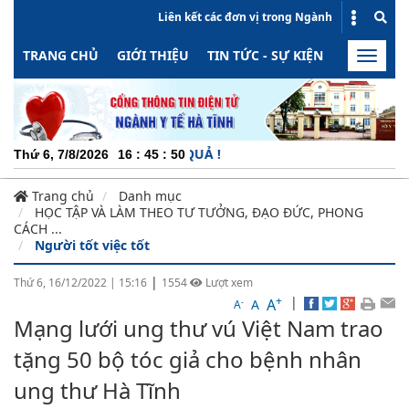
Liên kết các đơn vị trong Ngành
TRANG CHỦ
GIỚI THIỆU
TIN TỨC - SỰ KIỆN
HOẠT ĐỘN
Toggle
naviga
CHUYÊ
Thứ 6, 7/8/2026
16
:
45
:
51
Trang chủ
Danh mục
HỌC TẬP VÀ LÀM THEO TƯ TƯỞNG, ĐẠO ĐỨC, PHONG
CÁCH ...
Người tốt việc tốt
|
Thứ 6, 16/12/2022
|
15:16
1554
Lượt xem
+
|
A
-
A
A
Mạng lưới ung thư vú Việt Nam trao
tặng 50 bộ tóc giả cho bệnh nhân
ung thư Hà Tĩnh