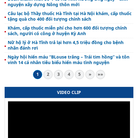
nguyện xây dựng Nông thôn mới
Câu lạc bộ Thầy thuốc Hà Tĩnh tại Hà Nội khám, cấp thuốc
tặng quà cho 400 đối tượng chính sách
Khám, cấp thuốc miễn phí cho hơn 600 đối tượng chính
sách, người có công ở huyện Kỳ Anh
Nữ hộ lý ở Hà Tĩnh trả lại hơn 4,5 triệu đồng cho bệnh
nhân đánh rơi
Ngày hội hiến máu “BLouse trắng – Trái tim hồng” và tôn
vinh 14 cá nhân tiêu biểu hiến máu tình nguyện
1
2
3
4
5
»
»»
VIDEO CLIP