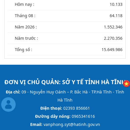
Hôm nay :
10.133
Tháng 08 :
64.118
Năm 2026 :
1.552.346
Năm trước :
2.270.356
Tổng số :
15.649.986
ĐƠN VỊ CHỦ QUẢN:
SỞ Y TẾ TỈNH HÀ TĨNH
Địa chỉ:
09 - Nguyễn Huy Oánh – P. Bắc Hà - TP.Hà Tĩnh - Tỉnh
Hà Tĩnh
Điện thoại:
02393 856661
Đường dây nóng:
0965341616
Email:
vanphong.syt@hatinh.gov.vn