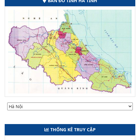
BẢN ĐỒ TỈNH HÀ TĨNH
THỐNG KÊ TRUY CẬP