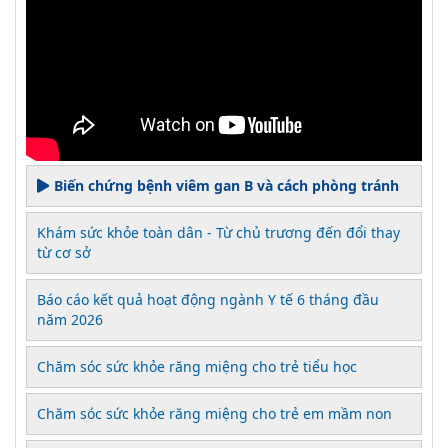
Biến chứng bệnh viêm gan B và cách phòng tránh
Khám sức khỏe toàn dân - Từ chủ trương đến đổi thay
từ cơ sở
Báo cáo kết quả hoạt động ngành Y tế 6 tháng đầu
năm 2026
Chăm sóc sức khỏe răng miệng cho trẻ tiểu học
Chăm sóc sức khỏe răng miệng cho trẻ em mầm non