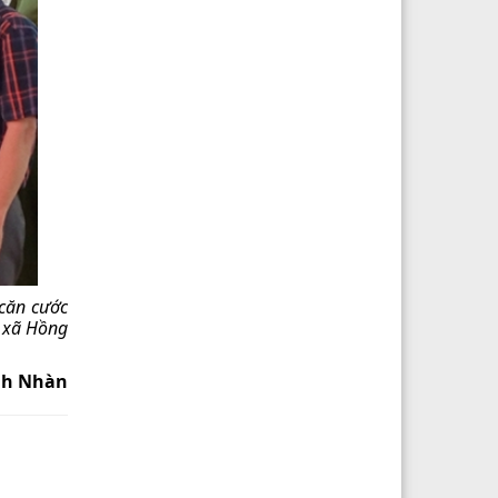
căn cước
ị xã Hồng
nh Nhàn