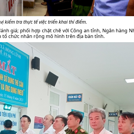
ị kiểm tra thực tế việc triển khai thí điểm.
c đánh giá; phối hợp chặt chẽ với Công an tỉnh, Ngân hàng N
an tổ chức nhân rộng mô hình trên địa bàn tỉnh.