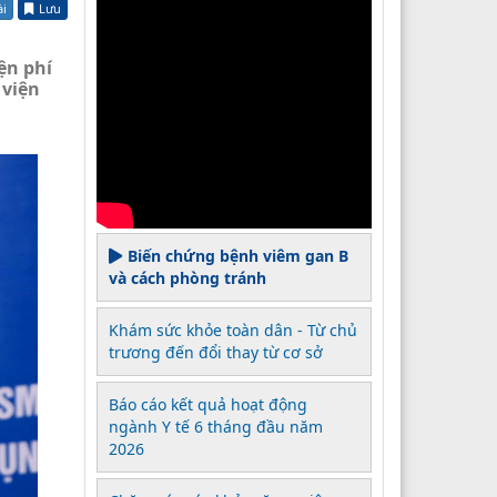
ài
Lưu
ện phí
 viện
Biến chứng bệnh viêm gan B
và cách phòng tránh
Khám sức khỏe toàn dân - Từ chủ
trương đến đổi thay từ cơ sở
Báo cáo kết quả hoạt động
ngành Y tế 6 tháng đầu năm
2026