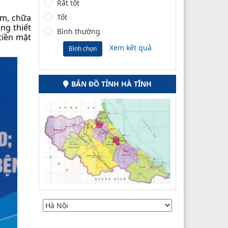
Rất tốt
ám, chữa
Tốt
ng thiết
Bình thường
tiền mặt
Xem kết quả
Bình chọn
BẢN ĐỒ TỈNH HÀ TĨNH