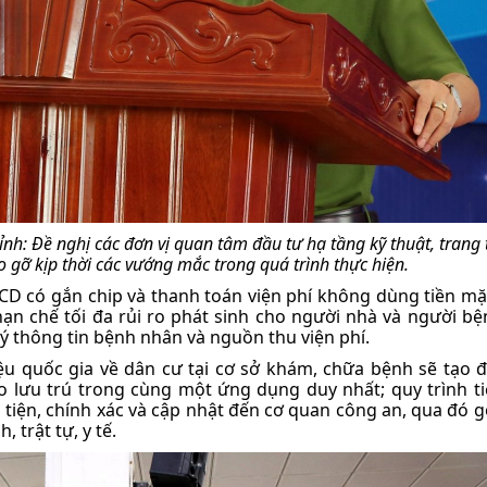
ỉnh:
Đề nghị các đơn vị quan tâm đầu tư hạ tầng kỹ thuật, trang t
 gỡ kịp thời các vướng mắc trong quá trình thực hiện.
CD có gắn chip và thanh toán viện phí không dùng tiền mặt
hạn chế tối đa rủi ro phát sinh cho người nhà và người b
 lý thông tin bệnh nhân và nguồn thu viện phí.
u quốc gia về dân cư tại cơ sở khám, chữa bệnh sẽ tạo đ
áo lưu trú trong cùng một ứng dụng duy nhất; quy trình t
tiện, chính xác và cập nhật đến cơ quan công an, qua đó 
 trật tự, y tế.