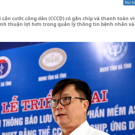
Đọc b
Xử lý kiến nghị - Khiếu nại tố cáo
Khác
 căn cước công dân (CCCD) có gắn chíp và thanh toán vi
ĩnh thuận lợi hơn trong quản lý thông tin bệnh nhân và