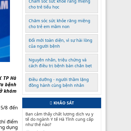
Chăm sóc sức khỏe răng miệng
cho trẻ tiểu học
Chăm sóc sức khỏe răng miệng
cho trẻ em mầm non
Đổi mới toàn diện, vì sự hài lòng
của người bệnh
Nguyên nhân, triệu chứng và
cách điều trị bệnh bàn chân bẹt
K TP Hà
Điều dưỡng - người thầm lặng
ữa bệnh
đồng hành cùng bệnh nhân
sở khám
KHẢO SÁT
15/8 đến
Bạn cảm thấy chất lượng dịch vụ y
tế do ngành Y tế Hà Tĩnh cung cấp
thí điểm
như thế nào?
ứng dụng