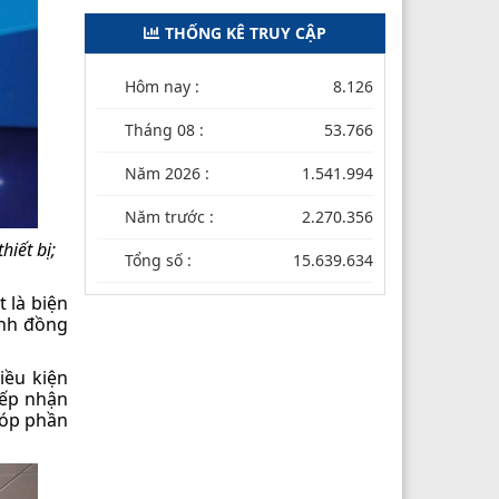
THỐNG KÊ TRUY CẬP
Hôm nay :
8.126
Tháng 08 :
53.766
Năm 2026 :
1.541.994
Năm trước :
2.270.356
hiết bị;
Tổng số :
15.639.634
 là biện
ệnh đồng
iều kiện
iếp nhận
góp phần