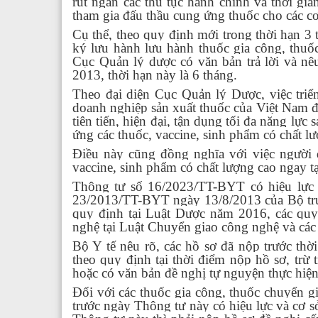
rút ngắn các thủ tục hành chính và thời gi
tham gia đấu thầu cung ứng thuốc cho các cơ 
Cụ thể, theo quy định mới trong thời hạn 3
ký lưu hành lưu hành thuốc gia công, thu
Cục Quản lý dược có văn bản trả lời và nê
2013, thời hạn này là 6 tháng.
Theo đại diện Cục Quản lý Dược, việc triển
doanh nghiệp sản xuất thuốc của Việt Nam đư
tiên tiến, hiện đại, tận dụng tối đa năng lự
ứng các thuốc, vaccine, sinh phẩm có chất 
Điều này cũng đồng nghĩa với việc người 
vaccine, sinh phẩm có chất lượng cao ngay tạ
Thông tư số 16/2023/TT-BYT có hiệu lực t
23/2013/TT-BYT ngày 13/8/2013 của Bộ trưở
quy định tại Luật Dược năm 2016, các quy
nghệ tại Luật Chuyển giao công nghệ và các
Bộ Y tế nêu rõ, các hồ sơ đã nộp trước thờ
theo quy định tại thời điểm nộp hồ sơ, trừ 
hoặc có văn bản đề nghị tự nguyện thực hiệ
Đối với các thuốc gia công, thuốc chuyển g
trước ngày Thông tư này có hiệu lực và cơ 