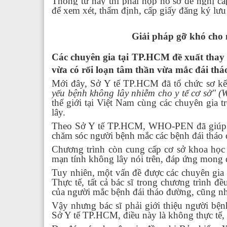
Thông tư này thì phải nộp hồ sơ đề nghị cấ
để xem xét, thẩm định, cấp giấy đăng ký lư
Giải pháp gỡ khó cho 
Các chuyên gia tại TP.HCM đề xuất thay đ
vừa có rối loạn tâm thần vừa mắc đái th
Mới đây, Sở Y tế TP.HCM đã tổ chức sơ kế
yếu bệnh không lây nhiễm cho y tế cơ sở"
thế giới tại Việt Nam cùng các chuyên gia 
lây.
Theo Sở Y tế TP.HCM, WHO-PEN đã giúp y t
chăm sóc người bệnh mắc các bệnh đái tháo 
Chương trình còn cung cấp cơ sở khoa học g
mạn tính không lây nói trên, đáp ứng mong 
Tuy nhiên, một vấn đề được các chuyên gia 
Thực tế, tất cả bác sĩ trong chương trình 
của người mắc bệnh đái tháo đường, cũng nh
Vậy nhưng bác sĩ phải giới thiệu người b
Sở Y tế TP.HCM, điều này là không thực tế,