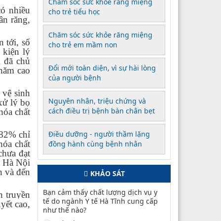
Chăm sóc sức khỏe răng miệng
ó nhiều
cho trẻ tiểu học
ân răng,
Chăm sóc sức khỏe răng miệng
 tới, số
cho trẻ em mầm non
 kiện lý
i đã chủ
Đổi mới toàn diện, vì sự hài lòng
 năm cao
của người bệnh
 vệ sinh
Nguyên nhân, triệu chứng và
xử lý bọ
cách điều trị bệnh bàn chân bẹt
hóa chất
 82% chỉ
Điều dưỡng - người thầm lặng
hóa chất
đồng hành cùng bệnh nhân
chưa đạt
C Hà Nội
h và đến
KHẢO SÁT
Bạn cảm thấy chất lượng dịch vụ y
n truyền
tế do ngành Y tế Hà Tĩnh cung cấp
yết cao,
như thế nào?