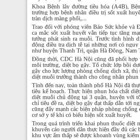
Khoa Bệnh lây đường tiêu hóa (A4B), Bện
trường hợp bệnh nhân điều trị sốt xuất hu
tràn dịch màng phổi,...
Trao đổi với phóng viên Báo Sức khỏe và Đờ
ca mắc sốt xuất huyết vẫn tiếp tục tăng mạ
tưởng phát sinh ra muỗi. Trước tình hình 
động điều tra dịch tễ tại những nơi có ngu
như huyện Thanh Trì, quận Hà Đông, Nam
Đồng thời, CDC Hà Nội cũng đã phối hợp vớ
môi trường, diệt bọ gậy. Tổ chức lớp bồi d
gậy cho lực lượng phòng chống dịch xã, thị
diệt muỗi trưởng thành cho công nhân phun 
Tính đến nay, toàn thành phố Hà Nội đã thực
tiêu kế hoạch. Thực hiện phun hóa chất diệt
diệt muỗi chủ động tại 3 quận, huyện với t
chỉ tiêu đề ra, diệt bọ gậy đạt thấp dẫn tới
cũng đẩy mạnh các biện pháp phòng chống dị
cơ sở y tế khi có biểu hiện sốt xuất huyết.
Trong quá trình triển khai phun thuốc diệt
khuyến cáo người dân thực hiện đầy đủ các 
khu vực ẩm thấp sẽ được khoanh vùng kiểm t