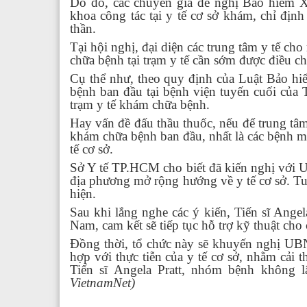
Do đó, các chuyên gia đề nghị Bảo hiểm X
khoa công tác tại y tế cơ sở khám, chỉ đị
thần.
Tại hội nghị, đại diện các trung tâm y tế ch
chữa bệnh tại trạm y tế cần sớm được điều ch
Cụ thể như, theo quy định của Luật Bảo hi
bệnh ban đầu tại bệnh viện tuyến cuối của
trạm y tế khám chữa bệnh.
Hay vấn đề đấu thầu thuốc, nếu để trung tâm 
khám chữa bệnh ban đầu, nhất là các bệnh m
tế cơ sở.
Sở Y tế TP.HCM cho biết đã kiến nghị với U
địa phương mở rộng hướng về y tế cơ sở. Tu
hiện.
Sau khi lắng nghe các ý kiến, Tiến sĩ Angel
Nam, cam kết sẽ tiếp tục hỗ trợ kỹ thuật c
Đồng thời, tổ chức này sẽ khuyến nghị UBN
hợp với thực tiễn của y tế cơ sở, nhằm cải
Tiến sĩ Angela Pratt, nhóm bệnh không l
VietnamNet)