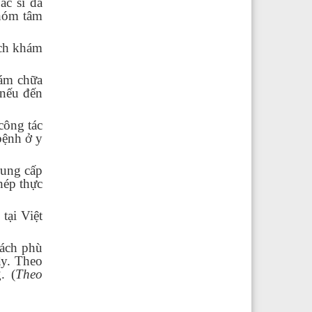
ác sĩ đa
nhóm tâm
ách khám
hám chữa
 nếu đến
công tác
bệnh ở y
rung cấp
hép thực
tại Việt
sách phù
ây. Theo
. (
Theo