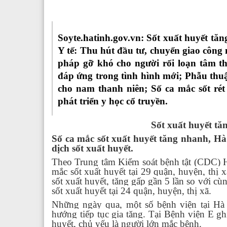
Soyte.hatinh.gov.vn
:
Sốt xuất huyết tă
Y tế: Thu hút đầu tư, chuyển giao công 
pháp gỡ khó cho người rối loạn tâm th
đáp ứng trong tình hình mới; Phẫu thuậ
cho nam thanh niên; Số ca mắc sốt rét
phát triển y học cổ truyền.
Sốt xuất huyết t
Số ca mắc sốt xuất huyết tăng nhanh, Hà
dịch sốt xuất huyết.
Theo Trung tâm Kiểm soát bệnh tật (CDC) Hà
mắc sốt xuất huyết tại 29 quận, huyện, thị
sốt xuất huyết, tăng gấp gần 5 lần so với 
sốt xuất huyết tại 24 quận, huyện, thị xã.
Những ngày qua, một số bệnh viện tại Hà 
hướng tiếp tục gia tăng. Tại Bệnh viện E g
huyết, chủ yếu là người lớn mắc bệnh.