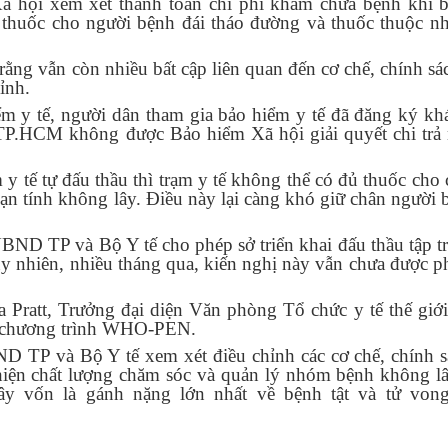
ã hội xem xét thanh toán chi phí khám chữa bệnh khi b
nh thuốc cho người bệnh đái tháo đường và thuốc thuộc 
o rằng vẫn còn nhiều bất cập liên quan đến cơ chế, chính s
ỉnh.
ểm y tế, người dân tham gia bảo hiểm y tế đã đăng ký k
 TP.HCM không được Bảo hiểm Xã hội giải quyết chi trả
y tế tự đấu thầu thì trạm y tế không thể có đủ thuốc cho 
ạn tính không lây. Điều này lại càng khó giữ chân người 
BND TP và Bộ Y tế cho phép sở triển khai đấu thầu tập t
y nhiên, nhiều tháng qua, kiến nghị này vẫn chưa được p
a Pratt, Trưởng đại diện Văn phòng Tổ chức y tế thế giới 
ho chương trình WHO-PEN.
D TP và Bộ Y tế xem xét điều chỉnh các cơ chế, chính 
 thiện chất lượng chăm sóc và quản lý nhóm bệnh không l
ây vốn là gánh nặng lớn nhất về bệnh tật và tử vong