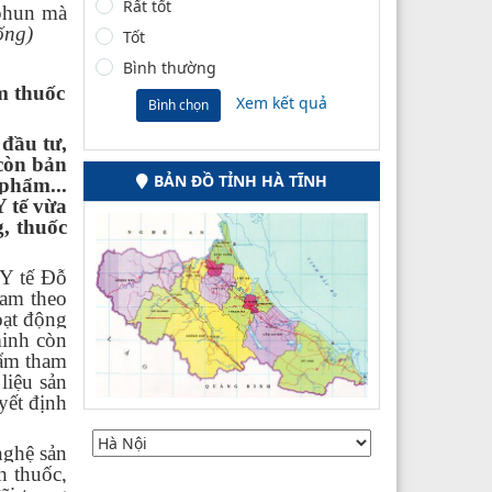
Rất tốt
 phun mà
ống)
Tốt
Bình thường
m thuốc
Xem kết quả
Bình chọn
 đầu tư,
 còn bản
BẢN ĐỒ TỈNH HÀ TĨNH
 phẩm...
Y tế vừa
, thuốc
Y tế Đỗ
Nam theo
oạt động
minh còn
hẩm tham
liệu sản
yết định
nghệ sản
h thuốc,