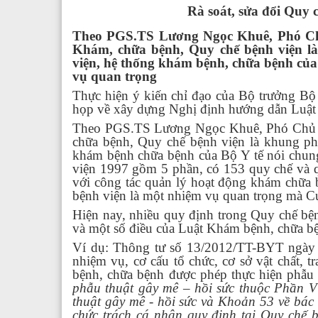
Rà soát, sửa đổi Quy 
Theo PGS.TS Lương Ngọc Khuê, Phó Chủ
Khám, chữa bệnh, Quy chế bệnh viện là
viện, hệ thống khám bệnh, chữa bệnh của 
vụ quan trọng
Thực hiện ý kiến chỉ đạo của Bộ trưởng Bộ
họp về xây dựng Nghị định hướng dẫn Luật 
Theo PGS.TS Lương Ngọc Khuê, Phó Chủ t
chữa bệnh, Quy chế bệnh viện là khung ph
khám bệnh chữa bệnh của Bộ Y tế nói chun
viện 1997 gồm 5 phần, có 153 quy chế và qu
với công tác quản lý hoạt động khám chữa b
bệnh viện là một nhiệm vụ quan trọng mà Cục
Hiện nay, nhiều quy định trong Quy chế bệ
và một số điều của Luật Khám bệnh, chữa 
Ví dụ: Thông tư số 13/2012/TT-BYT ngày 2
nhiệm vụ, cơ cấu tổ chức, cơ sở vật chất, t
bệnh, chữa bệnh được phép thực hiện phẫu t
phẫu thuật gây mê – hồi sức thuộc Phần V
thuật gây mê - hồi sức và Khoản 53 về bác 
chức trách cá nhân quy định tại Quy chế