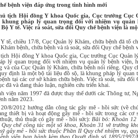
chế bệnh viện đáp ứng trong tình hình mới
 tịch Hội đồng Y khoa Quốc gia, Cục trưởng Cục 
 khung pháp lý quan trọng đối với nhiệm vụ quản 
Bộ Y tế. Việc rà soát, sửa đổi Quy chế bệnh viện là m
 Y tế, chiều 17/8, Cục Quản lý Khám, chữa bệnh đã tổ c
Khám bệnh, chữa bệnh và rà soát, sửa đổi Quy chế bệnh v
ịch Hội đồng Y khoa Quốc gia, Cục trưởng Cục Quản l
áp lý quan trọng đối với nhiệm vụ quản lý bệnh viện, 
g và của Cục Quản lý Khám, chữa bệnh nói riêng. Quy 
y định là một bộ tài liệu đồ sộ, là khung pháp lý quan 
ệnh tại các cơ sở khám chữa bệnh. Việc rà soát, sửa đổi
 đã và đang thảo luận, nghiên cứu triển khai.
nh viện năm 1997 đã được thay thế dưới các Thông tư, N
bệnh năm 2023.
0/8/2012 hướng dẫn công tác gây mê - hồi sức (về ch
rang thiết bị và hoạt động gây mê - hồi sức trong các cơ
huật, thủ thuật có gây mê - hồi sức):
Bãi bỏ: Khoản 12 
 Quy chế công tác một số khoa, Khoản 31 về trưởng k
sỹ gây mê - hồi sức thuộc Phần II Quy chế nhiệm vụ, qu
 bệnh viện ban hành kèm theo Quyết định số 1895/1997