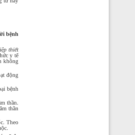
g tư này
ười bệnh
ệp thiết
hức y tế
nh không
oạt động
oại bệnh
âm thần.
tâm thần
ốc. Theo
uộc.