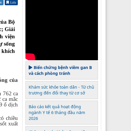
ài
Lưu
của Bộ
; Giải
h viện
ự sống
 khích
Biến chứng bệnh viêm gan B
và cách phòng tránh
óng của
Khám sức khỏe toàn dân - Từ chủ
trương đến đổi thay từ cơ sở
n 762 ca
2 ca mắc
9 ổ dịch
Báo cáo kết quả hoạt động
ngành Y tế 6 tháng đầu năm
có chiều
2026
sốt xuất