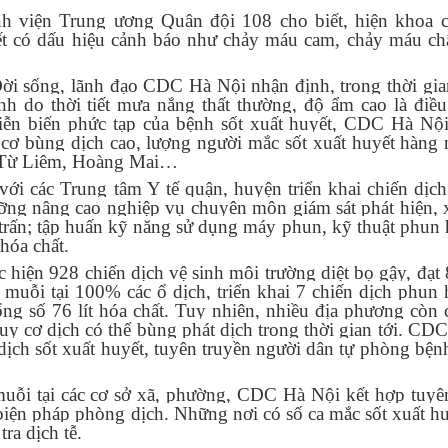
h viện Trung ương Quân đội 108 cho biết, hiện khoa c
yết có dấu hiệu cảnh báo như chảy máu cam, chảy máu ch
i sống, lãnh đạo CDC Hà Nội nhận định, trong thời gian
nh do thời tiết mưa nắng thất thường, độ ẩm cao là điều
diễn biến phức tạp của bệnh sốt xuất huyết, CDC Hà Nộ
y cơ bùng dịch cao, lượng người mắc sốt xuất huyết hàng
 Từ Liêm, Hoàng Mai…
i các Trung tâm Y tế quận, huyện triển khai chiến dịch
ưỡng nâng cao nghiệp vụ chuyên môn giám sát phát hiện, 
 trấn; tập huấn kỹ năng sử dụng máy phun, kỹ thuật phun 
hóa chất.
 hiện 928 chiến dịch vệ sinh môi trường diệt bọ gậy, đạt
 muỗi tại 100% các ổ dịch, triển khai 7 chiến dịch phun 
ổng số 76 lít hóa chất. Tuy nhiên, nhiều địa phương còn 
 nguy cơ dịch có thể bùng phát dịch trong thời gian tới. CD
ch sốt xuất huyết, tuyên truyền người dân tự phòng bện
 muỗi tại các cơ sở xã, phường, CDC Hà Nội kết hợp tuyê
biện pháp phòng dịch. Những nơi có số ca mắc sốt xuất hu
ra dịch tễ.