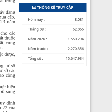
ãi trong
THỐNG KÊ TRUY CẬP
iấy đăng
hưa cấp,
Hôm nay :
8.081
ư 23 năm
Tháng 08 :
62.066
 cho các
ất thuốc
Năm 2026 :
1.550.294
ất, cung
n.
Năm trước :
2.270.356
ệt dược,
Tổng số :
15.647.934
ng tư số
ơ sở các
iao công
hực hiện
 bổ sung
quy định
u 22 của