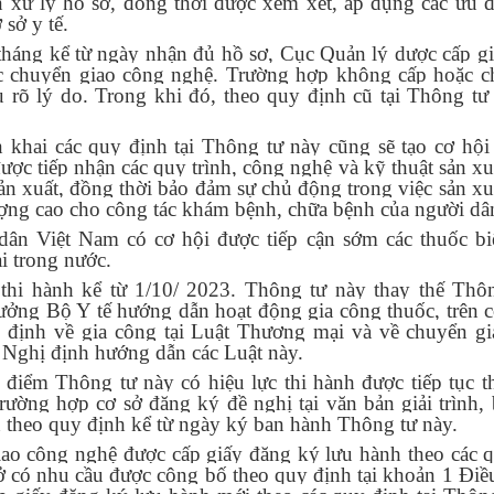
an xử lý hồ sơ, đồng thời được xem xét, áp dụng các ưu đ
sở y tế.
 tháng kể từ ngày nhận đủ hồ sơ, Cục Quản lý dược cấp g
ốc chuyển giao công nghệ. Trường hợp không cấp hoặc c
u rõ lý do. Trong khi đó, theo quy định cũ tại Thông t
 khai các quy định tại Thông tư này cũng sẽ tạo cơ hội
ợc tiếp nhận các quy trình, công nghệ và kỹ thuật sản xu
c sản xuất, đồng thời bảo đảm sự chủ động trong việc sản xu
lượng cao cho công tác khám bệnh, chữa bệnh của người dâ
dân Việt Nam có cơ hội được tiếp cận sớm các thuốc bi
i trong nước.
hi hành kể từ 1/10/ 2023. Thông tư này thay thế Thô
ng Bộ Y tế hướng dẫn hoạt động gia công thuốc, trên c
 định về gia công tại Luật Thương mại và về chuyển g
 Nghị định hướng dẫn các Luật này.
i điểm Thông tư này có hiệu lực thi hành được tiếp tục t
trường hợp cơ sở đăng ký đề nghị tại văn bản giải trình,
n theo quy định kể từ ngày ký ban hành Thông tư này.
iao công nghệ được cấp giấy đăng ký lưu hành theo các 
sở có nhu cầu được công bố theo quy định tại khoản 1 Điề