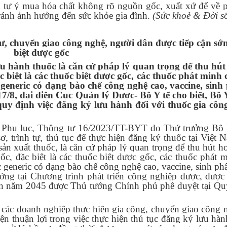
n tự ý mua hóa chất không rõ nguồn gốc, xuất xứ để về
 tránh ảnh hưởng đến sức khỏe gia đình.
(Sức khoẻ & Đời s
ư, chuyển giao công nghệ, người dân được tiếp cận sớ
biệt dược gốc
u hành thuốc là căn cứ pháp lý quan trọng để thu hút
 biệt là các thuốc biệt dược gốc, các thuốc phát minh
 generic có dạng bào chế công nghệ cao, vaccine, sinh
7/8, đại diện Cục Quản lý Dược- Bộ Y tế cho biết, Bộ 
y định việc đăng ký lưu hành đối với thuốc gia công
2 Phụ lục, Thông tư 16/2023/TT-BYT do Thứ trưởng Bộ 
 trình tự, thủ tục để thực hiện đăng ký thuốc tại Việt 
ản xuất thuốc, là căn cứ pháp lý quan trọng để thu hút h
ốc, đặc biệt là các thuốc biệt dược gốc, các thuốc phát 
c generic có dạng bào chế công nghệ cao, vaccine, sinh p
ớng tại Chương trình phát triển công nghiệp dược, dược 
ến năm 2045 được Thủ tướng Chính phủ phê duyệt tại Qu
, các doanh nghiệp thực hiện gia công, chuyển giao công 
ện thuận lợi trong việc thực hiện thủ tục đăng ký lưu hàn