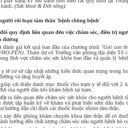
p giấy đăng ký lưu hành mới theo các quy định tại Thôn
u hành.
(Sức khoẻ & Đời sống).
người rối loạn tâm thần 'bệnh chồng bệnh'
ổi quy định liên quan đến việc chăm sóc, điều trị ng
áo đường
t đánh giá kết quả ban đầu của chương trình
"Gói can thi
 (WHO-PEN)
. Tham dự có Trưởng văn phòng đại diện Tổ c
trong lĩnh vực chăm sóc sức khỏe ban đầu và quản lý bệ
ế cơ sở cập nhật những kiến thức quan trọng trong h
đường và tăng huyết áp.
iúp cải thiện danh mục thuốc cho trạm y tế đối với 2 l
đợi của người dân khi khám bệnh tại trạm.
đặt ra liên quan đến chăm sóc sức khỏe cho người bệnh t
đều được tập huấn kỹ về khám và phát hiện sớm dấu hiệu 
ư hướng dẫn chỉ định các thuốc thuộc nhóm tâm thần.
ệnh này đến phòng khám chuyên khoa tâm thần để có thu
 ảnh hưởng đến chất lượng chăm sóc nếu người bệnh bỏ c