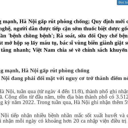
Đọc b
Xử lý kiến nghị - Khiếu nại tố cáo
Khác
ng mạnh, Hà Nội gấp rút phòng chống; Quy định mới 
nghệ, người dân được tiếp cận sớm thuốc biệt dược gốc
ần 'bệnh chồng bệnh'; Rà soát, sửa đổi Quy chế bện
t mở hộp sọ lấy máu tụ, bác sĩ vùng biên giành giật s
 tăng nhanh; Việt Nam chia sẻ về chính sách khuyến
ăng mạnh, Hà Nội gấp rút phòng chống
 Nội đang phải đối mặt với nguy cơ trở thành điểm n
 Nội, tuần qua (từ ngày 4 đến 11/8), thành phố ghi nhậ
 xã. Cộng dồn từ đầu năm, trên địa bàn thành phố có 3.51
cùng kỳ năm 2022. Trong tuần qua, Hà Nội ghi nhận thêm 5
Nội tiếp nhận nhiều bệnh nhân mắc sốt xuất huyết và 
hi nhận mỗi ngày có khoảng hơn 20 ca nhập viện điều trị 