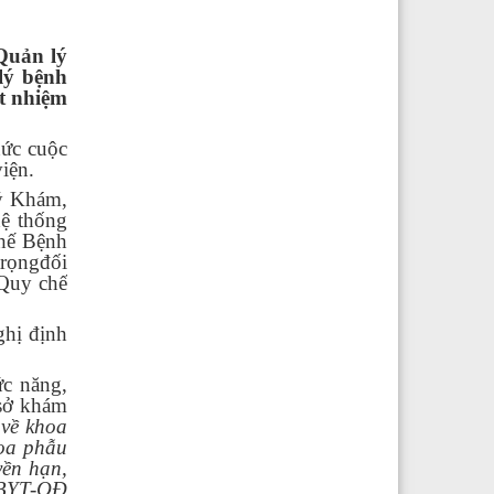
Quản lý
lý bệnh
ột nhiệm
hức cuộc
iện.
ý Khám,
hệ thống
chế Bệnh
trọngđối
 Quy chế
ghị định
ức năng,
 sở khám
về khoa
hoa phẫu
yền hạn,
/BYT-QĐ