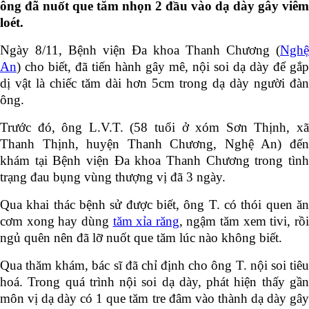
ông đã nuốt que tăm nhọn 2 đầu vào dạ dày gây viêm
loét.
Ngày 8/11, Bệnh viện Đa khoa Thanh Chương (
Nghệ
An
) cho biết, đã tiến hành gây mê, nội soi dạ dày để gắp
dị vật là chiếc tăm dài hơn 5cm trong dạ dày người đàn
ông.
Trước đó, ông L.V.T. (58 tuổi ở xóm Sơn Thịnh, xã
Thanh Thịnh, huyện Thanh Chương, Nghệ An) đến
khám tại Bệnh viện Đa khoa Thanh Chương trong tình
trạng đau bụng vùng thượng vị đã 3 ngày.
Qua khai thác bệnh sử được biết, ông T. có thói quen ăn
cơm xong hay dùng
tăm xỉa răng
, ngậm tăm xem tivi, rồ
ngủ quên nên đã lỡ nuốt que tăm lúc nào không biết.
Qua thăm khám, bác sĩ đã chỉ định cho ông T. nội soi tiêu
hoá. Trong quá trình nội soi dạ dày, phát hiện thấy gần
môn vị dạ dày có 1 que tăm tre đâm vào thành dạ dày gây