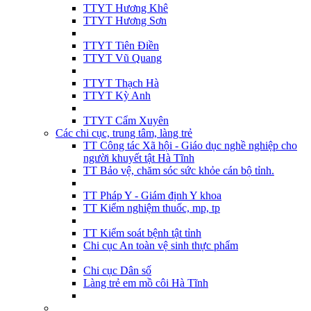
TTYT Hương Khê
TTYT Hương Sơn
TTYT Tiên Điền
TTYT Vũ Quang
TTYT Thạch Hà
TTYT Kỳ Anh
TTYT Cẩm Xuyên
Các chi cục, trung tâm, làng trẻ
TT Công tác Xã hội - Giáo dục nghề nghiệp cho
người khuyết tật Hà Tĩnh
TT Bảo vệ, chăm sóc sức khỏe cán bộ tỉnh.
TT Pháp Y - Giám định Y khoa
TT Kiểm nghiệm thuốc, mp, tp
TT Kiểm soát bệnh tật tỉnh
Chi cục An toàn vệ sinh thực phẩm
Chi cục Dân số
Làng trẻ em mồ côi Hà Tĩnh