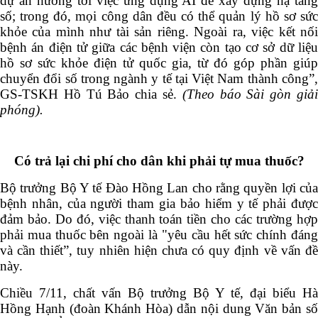
dự án hướng tới việc ứng dụng AI để xây dựng hạ tầng
số; trong đó, mọi công dân đều có thể quản lý hồ sơ sức
khỏe của mình như tài sản riêng. Ngoài ra, việc kết nối
bệnh án điện tử giữa các bệnh viện còn tạo cơ sở dữ liệu
hồ sơ sức khỏe điện tử quốc gia, từ đó góp phần giúp
chuyển đổi số trong ngành y tế tại Việt Nam thành công”,
GS-TSKH Hồ Tú Bảo chia sẻ.
(Theo báo Sài gòn giả
phóng).
Có trả lại chi phí cho dân khi phải tự mua thuốc?
Bộ trưởng Bộ Y tế Đào Hồng Lan cho rằng quyền lợi của
bệnh nhân, của người tham gia bảo hiểm y tế phải được
đảm bảo. Do đó, việc thanh toán tiền cho các trường hợp
phải mua thuốc bên ngoài là "yêu cầu hết sức chính đáng
và cần thiết”, tuy nhiên hiện chưa có quy định về vấn đề
này.
Chiều 7/11, chất vấn Bộ trưởng Bộ Y tế, đại biểu Hà
Hồng Hạnh (đoàn Khánh Hòa) dẫn nội dung Văn bản số