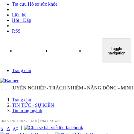
Tra cứu Hồ sơ sức khỏe
Liên hệ
Hỏi - Đáp
RSS
Toggle
TRANG CHỦ
GIỚI THIỆU
TIN TỨC - SỰ KIỆN
navigation
Trang chủ
N NGHIỆP - TRÁCH NHIỆM - NĂNG ĐỘNG - MINH BẠCH - H
:
:
Trang chủ
TIN TỨC - SỰ KIỆN
Tin trong ngành
|
Thứ 5, 09/11/2023
|
14:00
694
Lượt xem
|
+
-
A
A
A