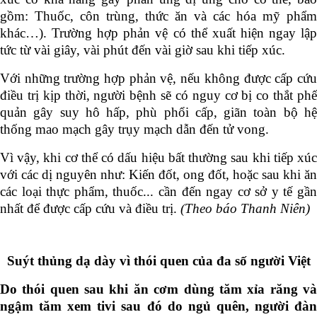
gồm: Thuốc, côn trùng, thức ăn và các hóa mỹ phẩm
khác…). Trường hợp phản vệ có thể xuất hiện ngay lập
tức từ vài giây, vài phút đến vài giờ sau khi tiếp xúc.
Với những trường hợp phản vệ, nếu không được cấp cứu
điều trị kịp thời, người bệnh sẽ có nguy cơ bị co thắt phế
quản gây suy hô hấp, phù phổi cấp, giãn toàn bộ hệ
thống mao mạch gây trụy mạch dẫn đến tử vong.
Vì vậy, khi cơ thể có dấu hiệu bất thường sau khi tiếp xúc
với các dị nguyên như: Kiến đốt, ong đốt, hoặc sau khi ăn
các loại thực phẩm, thuốc... cần đến ngay cơ sở y tế gần
nhất để được cấp cứu và điều trị.
(Theo báo Thanh Niên)
Suýt thủng dạ dày vì thói quen của đa số người Việt
Do thói quen sau khi ăn cơm dùng tăm xỉa răng và
ngậm tăm xem tivi sau đó do ngủ quên, người đàn