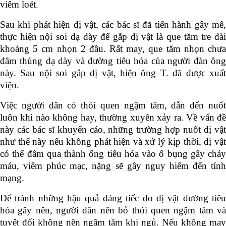
viêm loét.
Sau khi phát hiện dị vật, các bác sĩ đã tiến hành gây mê,
thực hiện nội soi dạ dày để gắp dị vật là que tăm tre dài
khoảng 5 cm nhọn 2 đầu. Rất may, que tăm nhọn chưa
đâm thủng dạ dày và đường tiêu hóa của người đàn ông
này. Sau nội soi gắp dị vật, hiện ông T. đã được xuất
viện.
Việc người dân có thói quen ngậm tăm, dẫn đến nuốt
luôn khi nào không hay, thường xuyên xảy ra. Về vấn đề
này các bác sĩ khuyến cáo, những trường hợp nuốt dị vật
như thế này nếu không phát hiện và xử lý kịp thời, dị vật
có thể đâm qua thành ống tiêu hóa vào ổ bụng gây chảy
máu, viêm phúc mạc, nặng sẽ gây nguy hiểm đến tính
mạng.
Để tránh những hậu quả đáng tiếc do dị vật đường tiêu
hóa gây nên, người dân nên bỏ thói quen ngậm tăm và
tuyệt đối không nên ngậm tăm khi ngủ. Nếu không may