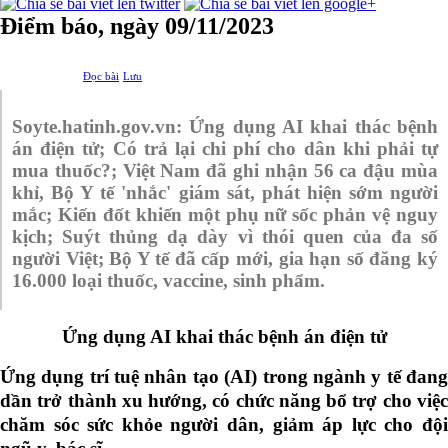
Điểm báo, ngày 09/11/2023
Đọc bài
Lưu
Soyte.hatinh.gov.vn: Ứng dụng AI khai thác bệnh
án điện tử;
Có trả lại chi phí cho dân khi phải tự
mua thuốc?; Việt Nam đã ghi nhận 56 ca đậu mùa
khỉ, Bộ Y tế 'nhắc' giám sát, phát hiện sớm người
mắc; Kiến đốt khiến một phụ nữ sốc phản vệ nguy
kịch;
Suýt thủng dạ dày vì thói quen của đa số
người Việt; Bộ Y tế đã cấp mới, gia hạn số đăng ký
16.000 loại thuốc, vaccine, sinh phẩm.
Ứng dụng AI khai thác bệnh án điện tử
Ứng dụng trí tuệ nhân tạo (AI) trong ngành y tế đang
dần trở thành xu hướng, có chức năng bổ trợ cho việc
chăm sóc sức khỏe người dân, giảm áp lực cho đội