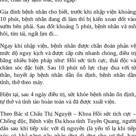
Gia đình bệnh nhân cho biết, trước khi nhập viện khoảng
10 phút, bệnh nhân đang đi làm thì bị kiến xoan đốt vào
sườn bên phải. Sau đốt khoảng 5 phút, bệnh nhân vã mồ
hôi, tím tái, ngất lịm đi...
Ngay khi nhập viện, bệnh nhân được chẩn đoán phản vệ
mức độ nguy kịch và được cấp cứu nhanh chóng, điều trị
bằng nhiều biện pháp như: Hồi sức tích cực, thải độc và
chăm sóc đặc biệt. Sau 10 phút nỗ lực chạy đua với tử
thần, huyết áp bệnh nhân dần ổn định, bệnh nhân dần
tỉnh, thở theo máy.
Hiện tại, sau 4 ngày điều trị, sức khỏe bệnh nhân ổn định,
tự thở và tỉnh táo hoàn toàn và đã được xuất viện.
Theo Bác sĩ Chẩu Thị Nguyệt – Khoa Hồi sức tích cực –
Chống độc, Bệnh viện Đa khoa tỉnh Tuyên Quang, người
dân sau khi tiếp xúc với dị nguyên (là yếu tố lạ khi tiếp
xúc có khả năng gây phản ứng dị ứng cho cơ thể, bao