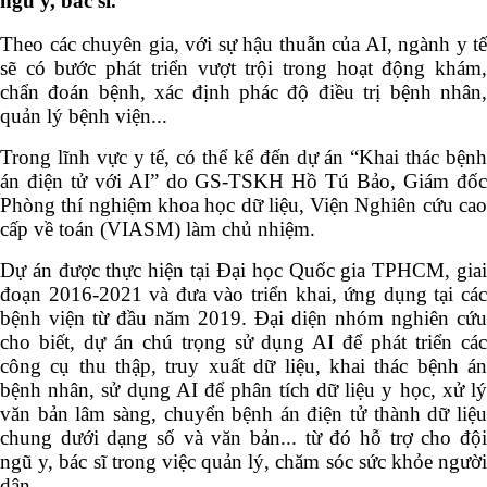
ngũ y, bác sĩ.
Theo các chuyên gia, với sự hậu thuẫn của AI, ngành y tế
sẽ có bước phát triển vượt trội trong hoạt động khám,
chẩn đoán bệnh, xác định phác độ điều trị bệnh nhân,
quản lý bệnh viện...
Trong lĩnh vực y tế, có thể kể đến dự án “Khai thác bệnh
án điện tử với AI” do GS-TSKH Hồ Tú Bảo, Giám đốc
Phòng thí nghiệm khoa học dữ liệu, Viện Nghiên cứu cao
cấp về toán (VIASM) làm chủ nhiệm.
Dự án được thực hiện tại Đại học Quốc gia TPHCM, giai
đoạn 2016-2021 và đưa vào triển khai, ứng dụng tại các
bệnh viện từ đầu năm 2019. Đại diện nhóm nghiên cứu
cho biết, dự án chú trọng sử dụng AI để phát triển các
công cụ thu thập, truy xuất dữ liệu, khai thác bệnh án
bệnh nhân, sử dụng AI để phân tích dữ liệu y học, xử lý
văn bản lâm sàng, chuyển bệnh án điện tử thành dữ liệu
chung dưới dạng số và văn bản... từ đó hỗ trợ cho đội
ngũ y, bác sĩ trong việc quản lý, chăm sóc sức khỏe người
dân.