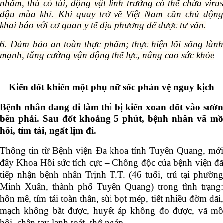
nhấm, thú có túi, động vật linh trưởng có thể chứa virus
đậu mùa khỉ. Khi quay trở về Việt Nam cần chủ động
khai báo với cơ quan y tế địa phương để được tư vấn.
6. Đảm bảo an toàn thực phẩm; thực hiện lối sống lành
mạnh, tăng cường vận động thể lực, nâng cao sức khỏe
Kiến đốt khiến một phụ nữ sốc phản vệ nguy kịch
Bệnh nhân đang đi làm thì bị kiến xoan đốt vào sườn
bên phải. Sau đốt khoảng 5 phút, bệnh nhân vã mồ
hôi, tím tái, ngất lịm đi.
Thông tin từ Bệnh viện Đa khoa tỉnh Tuyên Quang, mới
đây Khoa Hồi sức tích cực – Chống độc của bệnh viện đã
tiếp nhận bệnh nhân Trịnh T.T. (46 tuổi, trú tại phường
Minh Xuân, thành phố Tuyên Quang) trong tình trạng:
hôn mê, tím tái toàn thân, sùi bọt mép, tiết nhiều đờm dãi,
mạch không bắt được, huyết áp không đo được, vã mồ
hôi, chân tay lạnh toát, thở ngáp.