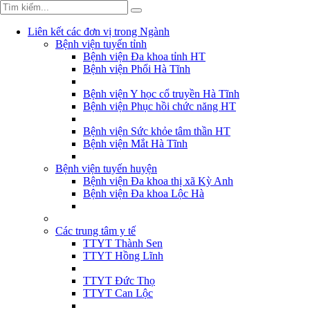
Liên kết các đơn vị trong Ngành
Bệnh viện tuyến tỉnh
Bệnh viện Đa khoa tỉnh HT
Bệnh viện Phổi Hà Tĩnh
Bệnh viện Y học cổ truyền Hà Tĩnh
Bệnh viện Phục hồi chức năng HT
Bệnh viện Sức khỏe tâm thần HT
Bệnh viện Mắt Hà Tĩnh
Bệnh viện tuyến huyện
Bệnh viện Đa khoa thị xã Kỳ Anh
Bệnh viện Đa khoa Lộc Hà
Các trung tâm y tế
TTYT Thành Sen
TTYT Hồng Lĩnh
TTYT Đức Thọ
TTYT Can Lộc