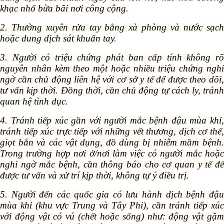
khạc nhổ bừa bãi nơi công cộng.
2. Thường xuyên rửa tay bằng xà phòng và nước sạch
hoặc dung dịch sát khuẩn tay.
3. Người có triệu chứng phát ban cấp tính không rõ
nguyên nhân kèm theo một hoặc nhiều triệu chứng nghi
ngờ cần chủ động liên hệ với cơ sở y tế để được theo dõi,
tư vấn kịp thời. Đồng thời, cần chủ động tự cách ly, tránh
quan hệ tình dục.
4. Tránh tiếp xúc gần với người mắc bệnh đậu mùa khỉ,
tránh tiếp xúc trực tiếp với những vết thương, dịch cơ thể,
giọt bắn và các vật dụng, đồ dùng bị nhiễm mầm bệnh.
Trong trường hợp nơi ở/nơi làm việc có người mắc hoặc
nghi ngờ mắc bệnh, cần thông báo cho cơ quan y tế để
được tư vấn và xử trí kịp thời, không tự ý điều trị.
5. Người đến các quốc gia có lưu hành dịch bệnh đậu
mùa khỉ (khu vực Trung và Tây Phi), cần tránh tiếp xúc
với động vật có vú (chết hoặc sống) như: động vật gặm