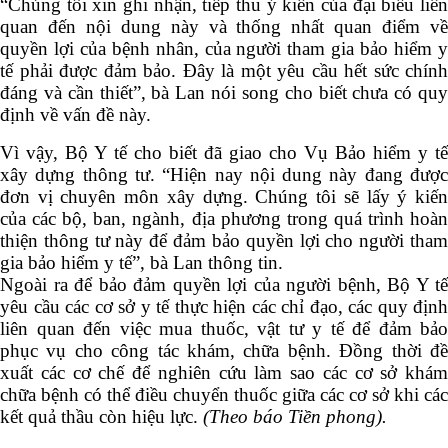
“Chúng tôi xin ghi nhận, tiếp thu ý kiến của đại biểu liên
quan đến nội dung này và thống nhất quan điểm về
quyền lợi của bệnh nhân, của người tham gia bảo hiểm y
tế phải được đảm bảo. Đây là một yêu cầu hết sức chính
đáng và cần thiết”, bà Lan nói song cho biết chưa có quy
định về vấn đề này.
Vì vậy, Bộ Y tế cho biết đã giao cho Vụ Bảo hiểm y tế
xây dựng thông tư. “Hiện nay nội dung này đang được
đơn vị chuyên môn xây dựng. Chúng tôi sẽ lấy ý kiến
của các bộ, ban, ngành, địa phương trong quá trình hoàn
thiện thông tư này để đảm bảo quyền lợi cho người tham
gia bảo hiểm y tế”, bà Lan thông tin.
Ngoài ra để bảo đảm quyền lợi của người bệnh, Bộ Y tế
yêu cầu các cơ sở y tế thực hiện các chỉ đạo, các quy định
liên quan đến việc mua thuốc, vật tư y tế để đảm bảo
phục vụ cho công tác khám, chữa bệnh. Đồng thời đề
xuất các cơ chế để nghiên cứu làm sao các cơ sở khám
chữa bệnh có thể điều chuyển thuốc giữa các cơ sở khi các
kết quả thầu còn hiệu lực.
(Theo báo Tiền phong).