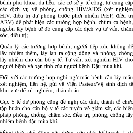
bệnh phụ khoa, da liễu, các cơ sở y tế công, tư cung cấp
các dịch vụ về phòng, chống HIV/AIDS (xét nghiệm
HIV, điều trị dự phòng trước phơi nhiễm PrEP, điều trị
ARV) để phát hiện các trường hợp bệnh, chùm ca bệnh,
nguồn lây bệnh từ đó cung cấp các dịch vụ tư vấn, chăm
sóc, điều trị;
Quản lý các trường hợp bệnh, người tiếp xúc không để
lây nhiễm thêm, lây lan ra cộng đồng và phòng, chống
lây nhiễm cho cán bộ y tế. Tư vấn, xét nghiệm HIV cho
người bệnh và bạn tình của người bệnh Đậu mùa khỉ.
Đối với các trường hợp nghi ngờ mắc bệnh cần lấy mẫu
xét nghiệm, liên hệ, gửi về Viện Pasteur/Vệ sinh dịch tễ
khu vực để xét nghiệm, chẩn đoán.
Cục Y tế dự phòng cũng đề nghị các tỉnh, thành tổ chức
tập huấn cho cán bộ y tế các tuyến về giám sát, các biện
pháp phòng, chống, chăm sóc, điều trị, phòng, chống lây
nhiễm bệnh đậu mùa khỉ.
Đồng thời, chủ động xây dựng, cập nhật kế hoạch, kịch