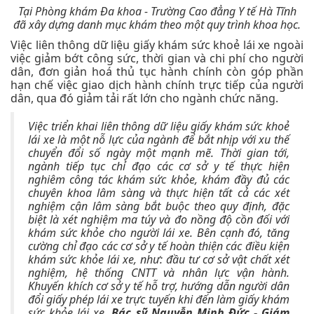
Tại Phòng khám Đa khoa - Trường Cao đẳng Y tế Hà Tĩnh
đã xây dựng danh mục khám theo một quy trình khoa học.
Việc liên thông dữ liệu giấy khám sức khoẻ lái xe ngoài
việc giảm bớt công sức, thời gian và chi phí cho người
dân, đơn giản hoá thủ tục hành chính còn góp phần
hạn chế việc giao dịch hành chính trực tiếp của người
dân, qua đó giảm tải rất lớn cho ngành chức năng.
Việc triển khai liên thông dữ liệu giấy khám sức khoẻ
lái xe là một nỗ lực của ngành để bắt nhịp với xu thế
chuyển đổi số ngày một mạnh mẽ. Thời gian tới,
ngành tiếp tục chỉ đạo các cơ sở y tế thực hiện
nghiêm công tác khám sức khỏe, khám đầy đủ các
chuyên khoa lâm sàng và thực hiện tất cả các xét
nghiệm cận lâm sàng bắt buộc theo quy định, đặc
biệt là xét nghiệm ma túy và đo nồng độ cồn đối với
khám sức khỏe cho người lái xe. Bên cạnh đó, tăng
cường chỉ đạo các cơ sở y tế hoàn thiện các điều kiện
khám sức khỏe lái xe, như: đầu tư cơ sở vật chất xét
nghiệm, hệ thống CNTT và nhân lực vận hành.
Khuyến khích cơ sở y tế hỗ trợ, hướng dẫn người dân
đổi giấy phép lái xe trực tuyến khi đến làm giấy khám
sức khỏe lái xe.
Bác sỹ Nguyễn Minh Đức -
Giám