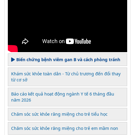
Biến chứng bệnh viêm gan B và cách phòng tránh
Khám sức khỏe toàn dân - Từ chủ trương đến đổi thay
từ cơ sở
Báo cáo kết quả hoạt động ngành Y tế 6 tháng đầu
năm 2026
Chăm sóc sức khỏe răng miệng cho trẻ tiểu học
Chăm sóc sức khỏe răng miệng cho trẻ em mầm non