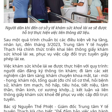
Người dân khi đến cơ sở y tế khám sức khoẻ lái xe sẽ được
hỗ trợ thực hiện việc liên thông dữ liệu.
Sau một quá trình chuẩn bị các điều kiện về hạ tầng,
nhân lực, đến tháng 3/2023, Trung tâm Y tế huyện
Thạch Hà chính thức triển khai liên thông giấy khám
sức khoẻ lái xe, phục vụ việc cấp đổi trực tuyến giấy
phép lái xe.
Việc khám sức khỏe lái xe được thực hiện với quy trình:
người dân đăng ký thông tin khám; đi làm các xét
nghiệm cận lâm sàng; khám chuyên khoa mắt, tai - mũi
- họng; khám nội, tổng quát (đo chỉ số cơ thể, hỏi bệnh
sử, khám tim mạch, hô hấp, tiêu hóa, tiết niệu, tâm
thần, thần kinh, cơ xương khớp...); kết luận và liên
thông giấy khám sức khoẻ để phục vụ việc cấp đổi trực
tuyến.
Bác sỹ Nguyễn Thế Phiệt - Giám đốc Trung tâm Y tế
huyện Thạch Hà cho biết: "Để đảm bảo việc vận hành