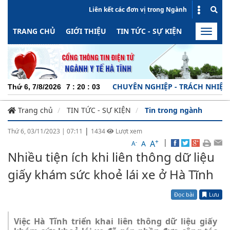
Liên kết các đơn vị trong Ngành
TRANG CHỦ
GIỚI THIỆU
TIN TỨC - SỰ KIỆN
HOẠT ĐỘN
Toggle
naviga
CHUYÊN NGHIỆP - TRÁCH NHIỆM - NĂNG 
Thứ 6, 7/8/2026
7
:
20
:
04
Trang chủ
TIN TỨC - SỰ KIỆN
Tin trong ngành
|
Thứ 6, 03/11/2023
|
07:11
1434
Lượt xem
+
|
A
-
A
A
Nhiều tiện ích khi liên thông dữ liệu
giấy khám sức khoẻ lái xe ở Hà Tĩnh
Đọc bài
Lưu
Việc Hà Tĩnh triển khai liên thông dữ liệu giấy