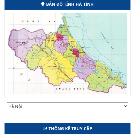
BẢN ĐỒ TỈNH HÀ TĨNH
THỐNG KÊ TRUY CẬP