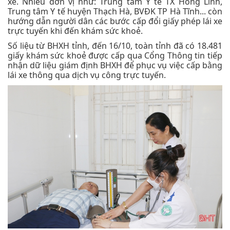
xe. Nhiều đơn vị như: Trung tâm Y tế TX Hồng Lĩnh,
Trung tâm Y tế huyện Thạch Hà, BVĐK TP Hà Tĩnh... còn
hướng dẫn người dân các bước cấp đổi giấy phép lái xe
trực tuyến khi đến khám sức khoẻ.
Số liệu từ BHXH tỉnh, đến 16/10, toàn tỉnh đã có 18.481
giấy khám sức khoẻ được cấp qua Cổng Thông tin tiếp
nhận dữ liệu giám định BHXH để phục vụ việc cấp bằng
lái xe thông qua dịch vụ công trực tuyến.