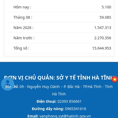
Hôm nay :
5.100
Tháng 08 :
59.085
Năm 2026 :
1.547.313
Năm trước :
2.270.356
Tổng số :
15.644.953
ĐƠN VỊ CHỦ QUẢN:
SỞ Y TẾ TỈNH HÀ TĨNH
Địa chỉ:
09 - Nguyễn Huy Oánh – P. Bắc Hà - TP.Hà Tĩnh - Tỉnh
Hà Tĩnh
Điện thoại:
02393 856661
Đường dây nóng:
0965341616
Email:
vanphong.syt@hatinh.gov.vn