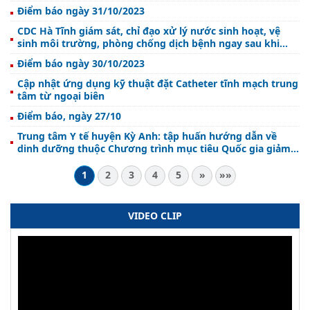
Điểm báo ngày 31/10/2023
CDC Hà Tĩnh giám sát, chỉ đạo xử lý nước sinh hoạt, vệ
sinh môi trường, phòng chống dịch bệnh ngay sau khi
nước lũ rút tại Hương Khê
Điểm báo ngày 30/10/2023
Cập nhật ứng dụng kỹ thuật đặt Catheter tĩnh mạch trung
tâm từ ngoại biên
Điểm báo, ngày 27/10
Trung tâm Y tế huyện Kỳ Anh: tập huấn hướng dẫn về
dinh dưỡng thuộc Chương trình mục tiêu Quốc gia giảm
nghèo bền vững năm 2023
1
2
3
4
5
»
»»
VIDEO CLIP