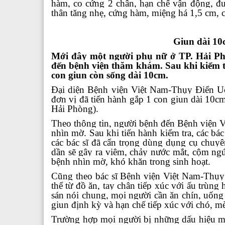
hàm, co cứng 2 chân, hạn chế vận động, đư
thân tăng nhẹ, cứng hàm, miệng há 1,5 cm,
Giun dài 10
Mới đây một người phụ nữ ở TP. Hải Ph
đến bệnh viện thăm khám. Sau khi kiểm tr
con giun còn sống dài 10cm.
Đại diện Bệnh viện Việt Nam-Thụy Điển Uô
đơn vị đã tiến hành gắp 1 con
giun dài 10c
Hải Phòng).
Theo thông tin, người bệnh đến Bệnh viện 
nhìn mờ. Sau khi tiến hành kiểm tra, các bá
các bác sĩ đã cẩn trọng dùng dụng cụ chu
dần sẽ gây ra viêm, chảy nước mắt, cộm ngứ
bệnh nhìn mờ, khó khăn trong sinh hoạt.
Cũng theo bác sĩ
Bệnh viện Việt Nam-Thụy
thể từ đồ ăn, tay chân tiếp xúc với ấu trùng
sán nói chung, mọi người cần ăn chín, uống 
giun định kỳ và hạn chế tiếp xúc với chó, 
Trường hợp mọi người bị những dấu hiệu m