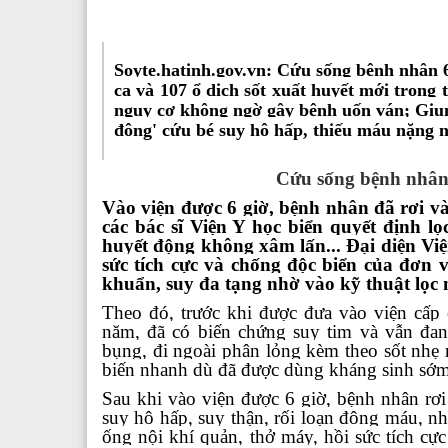
Soyte.hatinh.gov.vn: Cứu sống bệnh nhân 6
ca và 107 ổ dịch sốt xuất huyết mới trong
nguy cơ không ngờ gây bệnh uốn ván;
Giu
đông' cứu bé suy hô hấp, thiếu máu nặng n
Cứu sống bệnh nhân 
Vào viện được 6 giờ, bệnh nhân đã rơi và
các bác sĩ Viện Y học biển quyết định lọ
huyết động không xâm lấn... Đại diện Việ
sức tích cực và chống độc biển của đơn v
khuẩn, suy đa tạng nhờ vào kỹ thuật lọc m
Theo đó, trước khi được đưa vào viện cấp 
năm, đã có biến chứng suy tim và vẫn đan
bụng, đi ngoài phân lỏng kèm theo sốt nhẹ 
biến nhanh dù đã được dùng kháng sinh sớm,
Sau khi vào viện được 6 giờ, bệnh nhân rơi
suy hô hấp, suy thận, rối loạn đông máu, nh
ống nội khí quản, thở máy, hồi sức tích cự