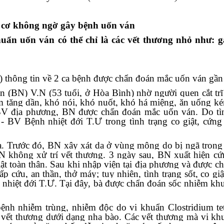
cơ không ngờ gây bệnh uốn ván
ẩn uốn ván có thể chỉ là các vết thương nhỏ như: g
 thông tin về 2 ca bệnh được chẩn đoán mắc uốn ván gần
 (BN) V.N (53 tuổi, ở Hòa Bình) nhờ người quen cắt trĩ 
hàm tăng dần, khó nói, khó nuốt, khó há miệng, ăn uống k
BV địa phương, BN được chẩn đoán mắc uốn ván. Do tìn
BV Bệnh nhiệt đới T.Ư trong tình trạng co giật, cứn
a. Trước đó, BN xây xát da ở vùng mông do bị ngã tron
N không xử trí vết thương. 3 ngày sau, BN xuất hiện c
iật toàn thân. Sau khi nhập viện tại địa phương và được c
cứu, an thần, thở máy; tuy nhiên, tình trạng sốt, co gi
hiệt đới T.Ư. Tại đây, bà được chẩn đoán sốc nhiễm kh
ệnh nhiễm trùng, nhiễm độc do vi khuẩn Clostridium te
 vết thương dưới dạng nha bào. Các vết thương mà vi k