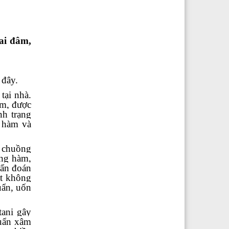
ai đâm,
 đây.
tại nhà.
ém, được
h trạng
g hàm và
g chuồng
ứng hàm,
hẩn đoán
ật không
uẩn, uốn
tani gây
huẩn xâm