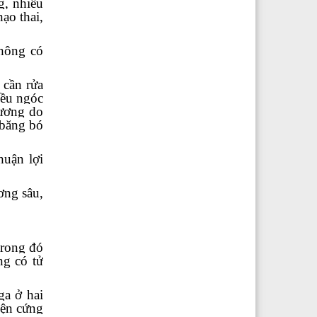
g, nhiều
ạo thai,
không có
 cần rửa
iều ngóc
hương do
 băng bó
huận lợi
ơng sâu,
trong đó
ng có tử
ga ở hai
iện cứng