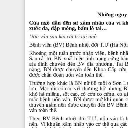
Những nguy 
Cửa ngõ dẫn đến sự xâm nhập của vi khu
xước da, dập móng, bấm lỗ tai…
Uốn ván sau khi cắt trĩ tại nhà
Bệnh viện (BV) Bệnh nhiệt đới T.Ư (Hà Nội)
Khoảng một tuần trước nhập viện, bệnh nhân
Sau cắt trĩ, BN xuất hiện tình trạng cứng 
gia đình chuyển đến BV địa phương. Tại 
nặng, BN được chuyển đến Khoa Cấp cứu - 
được chẩn đoán uốn ván toàn thể.
Trường hợp khác là BN nữ 68 tuổi ở Sơn L
lợn. Mặc dù có các vết thương hở nhưng B
khó há miệng, sốt cao, có cơn co cứng, co g
mắc bệnh uốn ván, BN được mở khí quản cấp 
thuyên giảm nên được chuyển đến BV Bệnh n
ván toàn thể.
Theo BV Bệnh nhiệt đới T.Ư, uốn ván là b
nên. Vi khuẩn xâm nhập vào cơ thể qua các