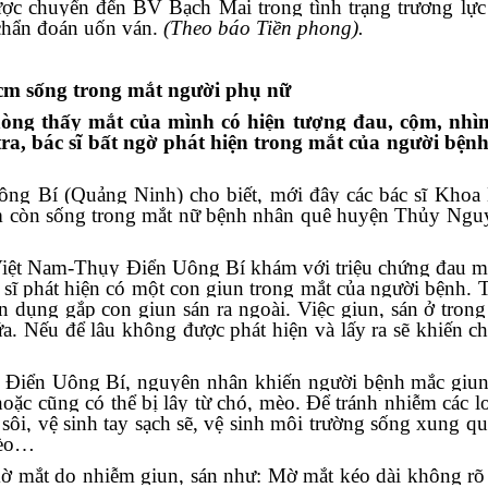
ợc chuyển đến BV Bạch Mai trong tình trạng trương lực
 chẩn đoán uốn ván.
(Theo báo Tiền phong).
cm sống trong mắt người phụ nữ
òng thấy mắt của mình có hiện tượng đau, cộm, nhì
a, bác sĩ bất ngờ phát hiện trong mắt của người bện
ng Bí (Quảng Ninh) cho biết, mới đây các bác sĩ Khoa
m còn sống trong mắt nữ bệnh nhân
quê huyện Thủy Nguy
Việt Nam-Thụy Điển Uông Bí khám với triệu chứng đau m
c sĩ phát hiện có một con giun trong mắt của người bệnh. 
yên dụng gắp con
giun sán
ra ngoài. Việc giun, sán ở trong
a. Nếu để lâu không được phát hiện và lấy ra sẽ khiến c
 Điển Uông Bí
, nguyên nhân khiến người bệnh mắc giun
 hoặc cũng có thể bị lây từ chó, mèo. Để tránh nhiễm các lo
sôi, vệ sinh tay sạch sẽ, vệ sinh môi trường sống xung qu
mèo…
ờ mắt do nhiễm giun, sán như: Mờ mắt kéo dài không r