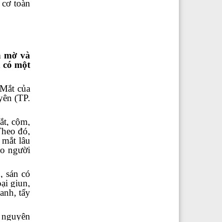
 cơ toàn
n mờ và
h có một
 Mắt của
ên (TP.
ắt, cộm,
Theo đó,
 mắt lâu
ho người
, sán có
ại giun,
anh, tẩy
õ nguyên