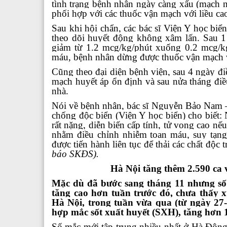
tình trạng bệnh nhân ngày càng xấu (mạch 
phối hợp với các thuốc vận mạch với liều ca
Sau khi hội chẩn, các bác sĩ Viện Y học biể
theo dõi huyết động không xâm lấn. Sau 1 
giảm từ 1.2 mcg/kg/phút xuống 0.2 mcg/k
máu, bệnh nhân dừng được thuốc vận mạch 
Cũng theo đại diện bệnh viện, sau 4 ngày điề
mạch huyết áp ổn định và sau nửa tháng điều
nhà.
Nói về bệnh nhân, bác sĩ Nguyễn Bảo Nam –
chống độc biển (Viện Y học biển) cho biết: 
rất nặng, diễn biến cấp tính, tử vong cao nếu
nhằm điều chỉnh nhiễm toan máu, suy tạng. 
được tiến hành liên tục để thải các chất độc
báo SKĐS).
Hà Nội tăng thêm 2.590 ca 
Mặc dù đã bước sang tháng 11 nhưng số 
tăng cao hơn tuần trước đó, chưa thấy
Hà Nội, trong tuần vừa qua (từ ngày 27-
hợp mắc sốt xuất huyết (SXH), tăng hơn 1
Số mắc mới tập trung nhiều nhất ở Hà Đông 