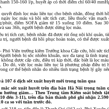
nhanh 150-160 l/p, huyết áp có thời điểm chỉ 60/40 mmH
o.
n quyết định lọc máu liên tục cho bệnh nhân, đồng thời hồ
ngày lọc máu và hồi sức tích cực, liều thuốc vận mạch
g/phút, điểm SOFA giảm từ 15 xuống 10 điểm. Sau 30 
và sau 36h, người bệnh được dừng lọc máu.
u trị tích cực, bệnh nhân đã được rút ống nội khí quản, ti
 trị, người bệnh đã hồi phục hoàn toàn, có thể được xuất
 Phó Viện trưởng kiêm Trưởng khoa Cấp cứu, hồi sức tíc
Người bệnh bị sốc nhiễm khuẩn, suy đa tạng là tình trạng
 không được cấp cứu, điều trị kịp thời, đặc biệt là lọc máu
Do đó, việc lọc máu liên tục là phương pháp điều trị h
 trong cơ thể bệnh nhân do nhiều tình trạng bệnh lý gây n
và 107 ổ dịch sốt xuất huyết mới trong tuần qua
mắc sốt xuất huyết trên địa bàn Hà Nội trong tuần 
 xu hướng giảm… Theo Trung tâm Kiểm soát bệnh tậ
10 đến 3-11), trên địa bàn thành phố ghi nhận 2.590
0 ca so với tuần trước đó.
với 218 ca, tiếp đến là Thanh Oai (162 ca), Phú Xuyên (