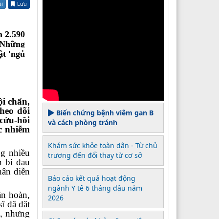
ài
Lưu
m 2.590
; Những
ật 'ngủ
ội chẩn,
theo dõi
Biến chứng bệnh viêm gan B
 cứu-hồi
và cách phòng tránh
ốc nhiễm
Khám sức khỏe toàn dân - Từ chủ
ng nhiều
trương đến đổi thay từ cơ sở
n bị đau
hân diễn
Báo cáo kết quả hoạt động
ngành Y tế 6 tháng đầu năm
ần hoàn,
2026
ĩ đã đặt
g, nhưng