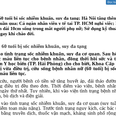
Đọc b
Xử lý kiến nghị - Khiếu nại tố cáo
Khác
0 tuổi bị sốc nhiễm khuẩn, suy đa tạng;
Hà Nội tăng thê
 tuần qua; Cả ngàn nhân viên y tế tại TP. HCM nghỉ việc
n dài 10cm sống trong mắt người phụ nữ; Sử dụng kỹ thu
gay khi chào đời.
60 tuổi bị sốc nhiễm khuẩn, suy đa tạng
o tình trạng sốc nhiễm khuẩn, suy đa cơ quan. Sau h
c máu liên tục cho bệnh nhân, đồng thời hồi sức và 
n Y học biển (TP. Hải Phòng) cho cho biết, Khoa Cấp
ị vừa điều trị, cứu sống bệnh nhân nữ (60 tuổi) bị s
áu liên tục.
cứu, người bệnh có tiền sử tăng huyết áp, đái tháo đườ
g điều trị đều theo đơn. Thời điểm vào viện, bệnh nhâ
ngày thứ nhất. Tuy nhiên, khi vào viện tình trạng bệnh n
 bù dịch và điện giải.
 vào tình trạng sốc nhiễm khuẩn, suy đa cơ quan (suy tu
iễm toan máu nặng). Trước tình trạng nguy kịch, các bác s
c bằng truyền dịch, thuốc vận mạch, kháng sinh phổ rộn