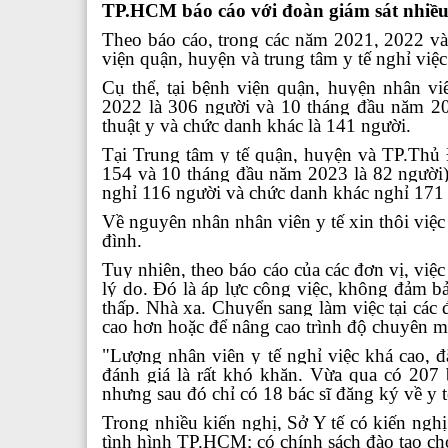
TP.HCM báo cáo với đoàn giám sát nhiều v
Theo báo cáo, trong các năm 2021, 2022 v
viện quận, huyện và trung tâm y tế nghỉ việc
Cụ thể, tại bệnh viện quận, huyện nhân v
2022 là 306 người và 10 tháng đầu năm 20
thuật y và chức danh khác là 141 người.
Tại Trung tâm y tế quận, huyện và TP.Thủ
154 và 10 tháng đầu năm 2023 là 82 người).
nghỉ 116 người và chức danh khác nghỉ 171
Về nguyên nhân nhân viên y tế xin thôi việc 
đình.
Tuy nhiên, theo báo cáo của các đơn vị, việc
lý do. Đó là áp lực công việc, không đảm b
thấp. Nhà xa. Chuyển sang làm việc tại các
cao hơn hoặc để nâng cao trình độ chuyên 
"Lượng nhân viên y tế nghỉ việc khá cao, đặ
đánh giá là rất khó khăn. Vừa qua có 207 b
nhưng sau đó chỉ có 18 bác sĩ đăng ký về y tế
Trong nhiều kiến nghị, Sở Y tế có kiến nghị
tình hình TP.HCM; có chính sách đào tạo cho