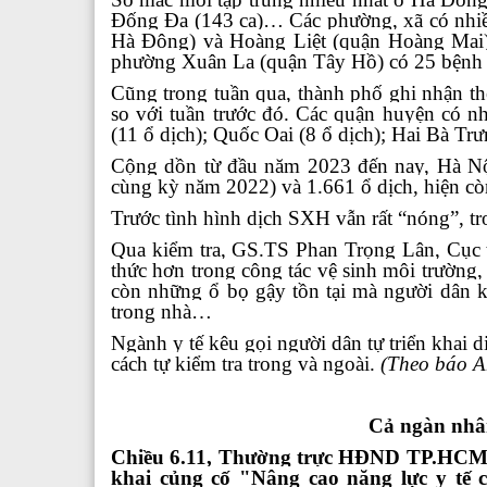
Đống Đa (143 ca)… Các phường, xã có nhi
Hà Đông) và Hoàng Liệt (quận Hoàng Mai)
phường Xuân La (quận Tây Hồ) có 25 bệnh 
Cũng trong tuần qua, thành phố ghi nhận th
so với tuần trước đó. Các quận huyện có n
(11 ổ dịch); Quốc Oai (8 ổ dịch); Hai Bà T
Cộng dồn từ đầu năm 2023 đến nay, Hà Nội
cùng kỳ năm 2022) và 1.661 ổ dịch, hiện cò
Trước tình hình dịch SXH vẫn rất “nóng”, tro
Qua kiểm tra, GS.TS Phan Trọng Lân, Cục t
thức hơn trong công tác vệ sinh môi trường
còn những ổ bọ gậy tồn tại mà người dân 
trong nhà…
Ngành y tế kêu gọi người dân tự triển khai d
cách tự kiểm tra trong và ngoài.
(Theo báo A
Cả ngàn nhân
Chiều 6.11, Thường trực HĐND TP.HCM t
khai củng cố "Nâng cao năng lực y tế c