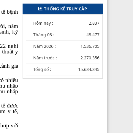
THỐNG KÊ TRUY CẬP
 tế bệnh
Hôm nay :
2.837
ười, năm
sinh, kỹ
Tháng 08 :
48.477
022 nghỉ
Năm 2026 :
1.536.705
 thuật y
Năm trước :
2.270.356
cảnh gia
Tổng số :
15.634.345
có nhiều
thu nhập
thu nhập
 tế được
ạm y tế,
 hợp với