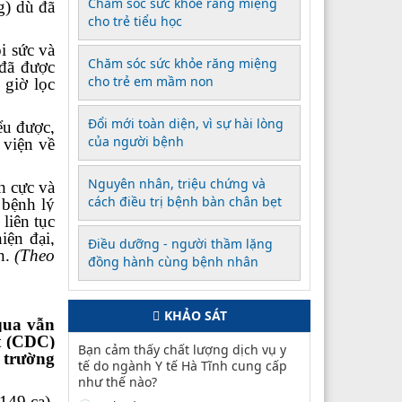
Chăm sóc sức khỏe răng miệng
g) dù đã
cho trẻ tiểu học
i sức và
Chăm sóc sức khỏe răng miệng
 đã được
cho trẻ em mầm non
giờ lọc
Đổi mới toàn diện, vì sự hài lòng
ểu được,
của người bệnh
 viện về
Nguyên nhân, triệu chứng và
h cực và
cách điều trị bệnh bàn chân bẹt
 bệnh lý
 liên tục
iện đại,
Điều dưỡng - người thầm lặng
ên.
(Theo
đồng hành cùng bệnh nhân
KHẢO SÁT
qua vẫn
t (CDC)
Bạn cảm thấy chất lượng dịch vụ y
 trường
tế do ngành Y tế Hà Tĩnh cung cấp
như thế nào?
149 ca),