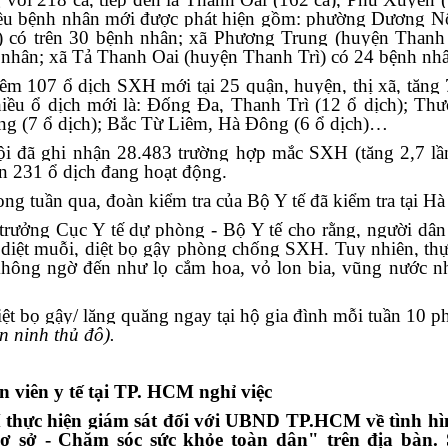
ều bệnh nhân mới được phát hiện gồm: phường Dương Nộ
 có trên 30 bệnh nhân; xã Phương Trung (huyện Thanh 
nhân; xã Tả Thanh Oai (huyện Thanh Trì) có 24 bệnh n
êm 107 ổ dịch SXH mới tại 25 quận, huyện, thị xã, tăng 
hiều ổ dịch mới là: Đống Đa, Thanh Trì (12 ổ dịch); Th
rưng (7 ổ dịch); Bắc Từ Liêm, Hà Đông (6 ổ dịch)…
 đã ghi nhận 28.483 trường hợp mắc SXH (tăng 2,7 lầ
n 231 ổ dịch đang hoạt động.
ng tuần qua, đoàn kiểm tra của Bộ Y tế đã kiểm tra tại Hà
rưởng Cục Y tế dự phòng - Bộ Y tế cho rằng, người dân
, diệt muỗi, diệt bọ gậy phòng chống SXH. Tuy nhiên, thự
không ngờ đến như lọ cắm hoa, vỏ lon bia, vũng nước 
iệt bọ gậy/ lăng quăng ngay tại hộ gia đình mỗi tuần 10 p
n ninh thủ đô).
 viên y tế tại TP. HCM nghỉ việc
hực hiện giám sát đối với UBND TP.HCM về tình hìn
ơ sở - Chăm sóc sức khỏe toàn dân" trên địa bàn. 