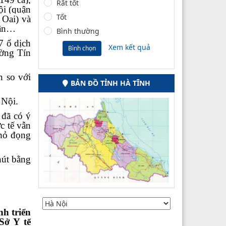
Rất tốt
i (quận
Tốt
Oai) và
hân…
Bình thường
7 ổ dịch
Xem kết quả
Bình chọn
ường Tín
n so với
BẢN ĐỒ TỈNH HÀ TĨNH
 Nội.
 đã có ý
c tế vẫn
nhỏ đọng
hút bằng
h triển
Sở Y tế