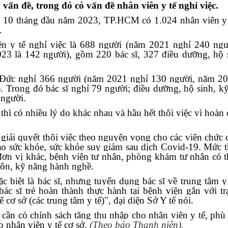
ấn đề, trong đó có vấn đề nhân viên y tế nghỉ việc.
à 10 tháng đầu năm 2023, TP.HCM có 1.024 nhân viên y
.
iên y tế nghỉ việc là 688 người (năm 2021 nghỉ 240 ng
23 là 142 người), gồm 220 bác sĩ, 327 điều dưỡng, hộ 
 Đức nghỉ 366 người (năm 2021 nghỉ 130 người, năm 2
 Trong đó bác sĩ nghỉ 79 người; điều dưỡng, hộ sinh, kỹ
 người.
thì có nhiều lý do khác nhau và hầu hết thôi việc vì hoàn 
 giải quyết thôi việc theo nguyện vọng cho các viên chức 
ảo sức khỏe, sức khỏe suy giảm sau dịch Covid-19. Mức 
 đơn vị khác, bệnh viện tư nhân, phòng khám tư nhân có 
môn, kỹ năng hành nghề.
c biệt là bác sĩ, nhưng tuyển dụng bác sĩ về trung tâm y
ác sĩ trẻ hoàn thành thực hành tại bệnh viện gắn với tr
 cơ sở (các trung tâm y tế)", đại diện Sở Y tế nói.
 cần có chính sách tăng thu nhập cho nhân viên y tế, phù
 nhân viên y tế cơ sở.
(Theo báo Thanh niên).