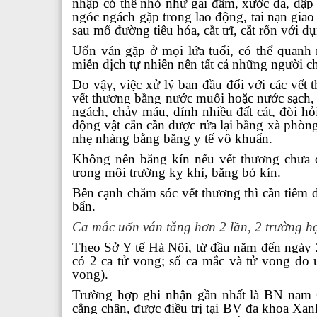
nhập có thể nhỏ như gai đâm, xước da, dập 
ngóc ngách gặp trong lao động, tai nạn giao
sau mổ đường tiêu hóa, cắt trĩ, cắt rốn với d
Uốn ván gặp ở mọi lứa tuổi, có thể quanh
miễn dịch tự nhiên nên tất cả những người c
Do vậy, việc xử lý ban đầu đối với các vết
vết thương bằng nước muối hoặc nước sạch, 
ngách, chảy máu, dính nhiều đất cát, đòi hỏi
động vật cắn cần được rửa lại bằng xà phòn
nhẹ nhàng bằng băng y tế vô khuẩn.
Không nên băng kín nếu vết thương chưa đư
trong môi trường kỵ khí, băng bó kín.
Bên cạnh chăm sóc vết thương thì cần tiêm 
bẩn.
Ca mắc uốn ván tăng hơn 2 lần, 2 trường h
Theo Sở Y tế Hà Nội, từ đầu năm đến ngày 
có 2 ca tử vong; số ca mắc và tử vong do
vong).
Trường hợp ghi nhận gần nhất là BN nam 6
cẳng chân, được điều trị tại BV đa khoa Xa