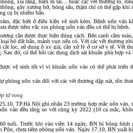
móng, xỉa răng, bấm lỗ tai… hoặc các vết thương to, rộn
 thông, gãy xương hở, bỏng sâu, thậm chí có thể gặp khi n
ụng cụ bị nhiễm bẩn.
 năm, đặc biệt ở điều kiện vệ sinh kém. Bệnh uốn ván 
hưa được tiêm vắc xin phòng uốn ván đều có thể bị bệnh.
 thương cần được thực hiện đúng cách. Bên cạnh cầm máu,
loại bỏ đất bẩn, mảnh vụn nếu có. Với các vết thương nh
 cắt lọc, sử dụng ô xy già, cần xử lý ở cơ sở y tế. Vết t
g. Sau đó, có thể bôi các dung dịch sát khuẩn phù hợp và
ợc vệ sinh tốt vì vi khuẩn uốn ván có thể phát triển t
dự phòng uốn ván đối với các vết thương dập nát, tổn thư
ợp tử vong
25.10, TP.Hà Nội ghi nhận 23 trường hợp mắc uốn ván, 
 uốn ván đều tăng so với cùng kỳ 2022 (10 ca mắc, khô
0 tuổi. Trước khi vào viện 14 ngày, BN bị bỏng bình 
nh Pôn, chưa tiêm phòng uốn ván. Ngày 17.10, BN xuất h