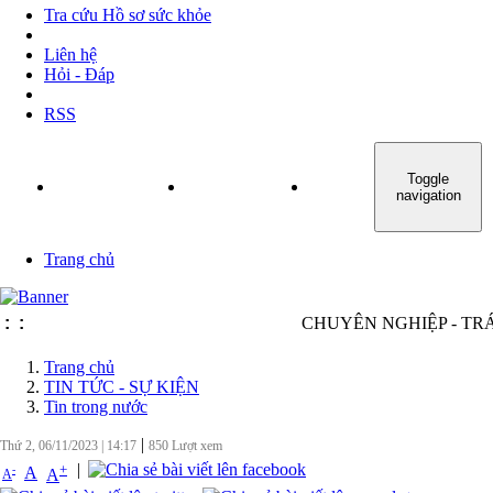
Tra cứu Hồ sơ sức khỏe
Liên hệ
Hỏi - Đáp
RSS
Toggle
TRANG CHỦ
GIỚI THIỆU
TIN TỨC - SỰ KIỆN
navigation
Trang chủ
:
:
CHUYÊN NGHIỆP - TRÁCH NHIỆ
Trang chủ
TIN TỨC - SỰ KIỆN
Tin trong nước
|
Thứ 2, 06/11/2023
|
14:17
850
Lượt xem
|
+
-
A
A
A