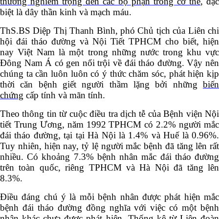
thương nghiêm trọng đến các bộ phận trong cơ thể
, đặ
biệt là dây thần kinh và mạch máu.
ThS.BS Diệp Thị Thanh Bình, phó Chủ tịch của Liên chi
hội đái tháo đường và Nội Tiết TPHCM cho biết, hiện
nay Việt Nam là một trong những nước trong khu vực
Đông Nam Á có gen nổi trội về đái tháo đường. Vậy nên
chúng ta cần luôn luôn có ý thức chăm sóc, phát hiện kịp
thời căn bệnh giết người thầm lặng bởi những
biến
chứng
cấp tính và mãn tính.
Theo thông tin từ cuộc điều tra dịch tễ của Bệnh viện Nội
tiết Trung Ương, năm 1992 TPHCM có 2.2% người mắc
đái tháo đường, tại tại Hà Nội là 1.4% và Huế là 0.96%.
Tuy nhiên, hiện nay, tỷ lệ người mắc bệnh đã tăng lên rất
nhiều. Có khoảng 7.3% bệnh nhân mắc đái tháo đường
trên toàn quốc, riêng TPHCM và Hà Nội đã tăng lên
8.3%.
Điều đáng chú ý là mỗi bệnh nhân được phát hiện mắc
bệnh đái tháo đường đồng nghĩa với việc có một bệnh
nhân khác chưa được phát hiện. Thống kê từ Liên đoàn