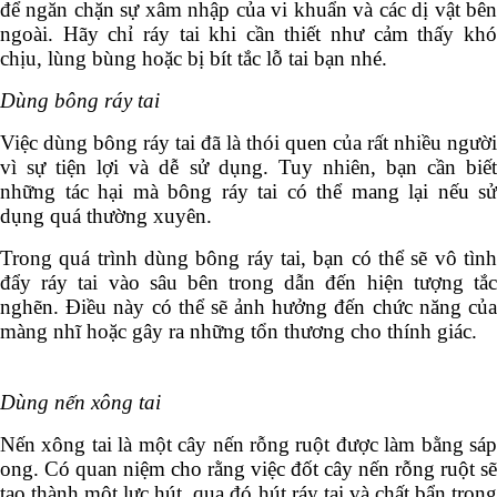
để ngăn chặn sự xâm nhập của vi khuẩn và các dị vật bên
ngoài. Hãy chỉ ráy tai khi cần thiết như cảm thấy khó
chịu, lùng bùng hoặc bị bít tắc lỗ tai bạn nhé.
Dùng bông ráy tai
Việc dùng bông ráy tai đã là thói quen của rất nhiều người
vì sự tiện lợi và dễ sử dụng. Tuy nhiên, bạn cần biết
những tác hại mà bông ráy tai có thể mang lại nếu sử
dụng quá thường xuyên.
Trong quá trình dùng bông ráy tai, bạn có thể sẽ vô tình
đẩy ráy tai vào sâu bên trong dẫn đến hiện tượng tắc
nghẽn. Điều này có thể sẽ ảnh hưởng đến chức năng của
màng nhĩ hoặc gây ra những tổn thương cho thính giác.
Dùng nến xông tai
Nến xông tai là một cây nến rỗng ruột được làm bằng sáp
ong. Có quan niệm cho rằng việc đốt cây nến rỗng ruột sẽ
tạo thành một lực hút, qua đó hút ráy tai và chất bẩn trong