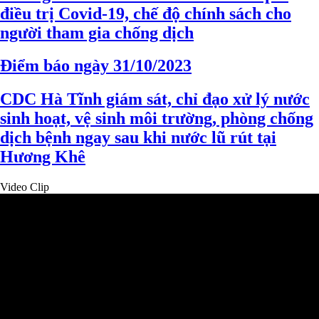
điều trị Covid-19, chế độ chính sách cho
người tham gia chống dịch
Điểm báo ngày 31/10/2023
CDC Hà Tĩnh giám sát, chỉ đạo xử lý nước
sinh hoạt, vệ sinh môi trường, phòng chống
dịch bệnh ngay sau khi nước lũ rút tại
Hương Khê
Video Clip