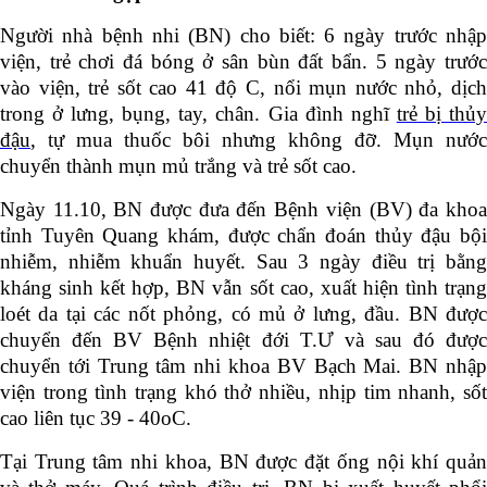
Người nhà bệnh nhi (BN) cho biết: 6 ngày trước nhập
viện, trẻ chơi đá bóng ở sân bùn đất bẩn. 5 ngày trước
vào viện, trẻ sốt cao 41 độ C, nổi mụn nước nhỏ, dịch
trong ở lưng, bụng, tay, chân. Gia đình nghĩ
trẻ bị thủ
đậu
, tự mua thuốc bôi nhưng không đỡ. Mụn nước
chuyển thành mụn mủ trắng và trẻ sốt cao.
Ngày 11.10, BN được đưa đến Bệnh viện (BV) đa khoa
tỉnh Tuyên Quang khám, được chẩn đoán thủy đậu bội
nhiễm, nhiễm khuẩn huyết. Sau 3 ngày điều trị bằng
kháng sinh kết hợp, BN vẫn sốt cao, xuất hiện tình trạng
loét da tại các nốt phỏng, có mủ ở lưng, đầu. BN được
chuyển đến BV Bệnh nhiệt đới T.Ư và sau đó được
chuyển tới Trung tâm nhi khoa BV Bạch Mai. BN nhập
viện trong tình trạng khó thở nhiều, nhịp tim nhanh, sốt
cao liên tục 39 - 40oC.
Tại Trung tâm nhi khoa, BN được đặt ống nội khí quản