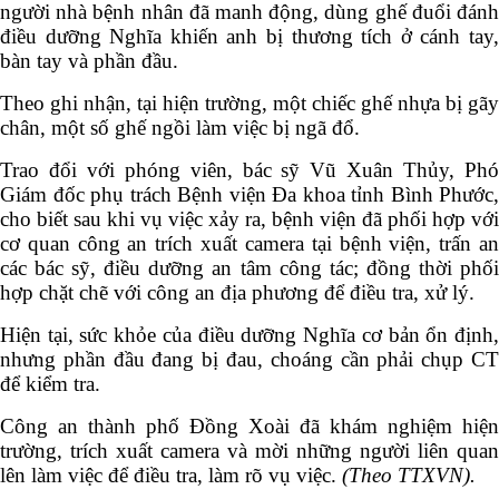
người nhà bệnh nhân đã manh động, dùng ghế đuổi đánh
điều dưỡng Nghĩa khiến anh bị thương tích ở cánh tay,
bàn tay và phần đầu.
Theo ghi nhận, tại hiện trường, một chiếc ghế nhựa bị gãy
chân, một số ghế ngồi làm việc bị ngã đổ.
Trao đổi với phóng viên, bác sỹ Vũ Xuân Thủy, Phó
Giám đốc phụ trách Bệnh viện Đa khoa tỉnh Bình Phước,
cho biết sau khi vụ việc xảy ra, bệnh viện đã phối hợp với
cơ quan công an trích xuất camera tại bệnh viện, trấn an
các bác sỹ, điều dưỡng an tâm công tác; đồng thời phối
hợp chặt chẽ với công an địa phương để điều tra, xử lý.
Hiện tại, sức khỏe của điều dưỡng Nghĩa cơ bản ổn định,
nhưng phần đầu đang bị đau, choáng cần phải chụp CT
để kiểm tra.
Công an thành phố Đồng Xoài đã khám nghiệm hiện
trường, trích xuất camera
và mời những người liên quan
lên làm việc để điều tra, làm rõ vụ việc.
(Theo TTXVN).