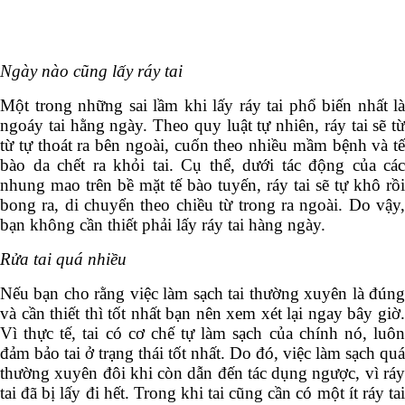
Ngày nào cũng lấy ráy tai
Một trong những sai lầm khi lấy ráy tai phổ biến nhất là
ngoáy tai hằng ngày. Theo quy luật tự nhiên, ráy tai sẽ từ
từ tự thoát ra bên ngoài, cuốn theo nhiều mầm bệnh và tế
bào da chết ra khỏi tai. Cụ thể, dưới tác động của các
nhung mao trên bề mặt tế bào tuyến, ráy tai sẽ tự khô rồi
bong ra, di chuyển theo chiều từ trong ra ngoài. Do vậy,
bạn không cần thiết phải lấy ráy tai hàng ngày.
Rửa tai quá nhiều
Nếu bạn cho rằng việc làm sạch tai thường xuyên là đúng
và cần thiết thì tốt nhất bạn nên xem xét lại ngay bây giờ.
Vì thực tế, tai có cơ chế tự làm sạch của chính nó, luôn
đảm bảo tai ở trạng thái tốt nhất. Do đó, việc làm sạch quá
thường xuyên đôi khi còn dẫn đến tác dụng ngược, vì ráy
tai đã bị lấy đi hết. Trong khi tai cũng cần có một ít ráy tai