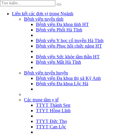
Liên kết các đơn vị trong Ngành
Bệnh viện tuyến tỉnh
Bệnh viện Đa khoa tỉnh HT
Bệnh viện Phổi Hà Tĩnh
Bệnh viện Y học cổ truyền Hà Tĩnh
Bệnh viện Phục hồi chức năng HT
Bệnh viện Sức khỏe tâm thần HT
Bệnh viện Mắt Hà Tĩnh
Bệnh viện tuyến huyện
Bệnh viện Đa khoa thị xã Kỳ Anh
Bệnh viện Đa khoa Lộc Hà
Các trung tâm y tế
TTYT Thành Sen
TTYT Hồng Lĩnh
TTYT Đức Thọ
TTYT Can Lộc