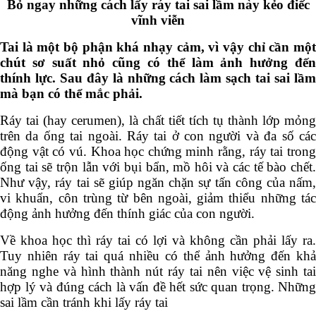
Bỏ ngay những cách lấy ráy tai sai lầm này kẻo điếc
vĩnh viễn
Tai là một bộ phận khá nhạy cảm, vì vậy chỉ cần một
chút sơ suất nhỏ cũng có thể làm ảnh hưởng đến
thính lực. Sau đây là những cách làm sạch tai sai lầm
mà bạn có thể mắc phải.
Ráy tai (hay cerumen), là chất tiết tích tụ thành lớp mỏng
trên da ống tai ngoài. Ráy tai ở con người và đa số các
động vật có vú. Khoa học chứng minh rằng, ráy tai trong
ống tai sẽ trộn lẫn với bụi bẩn, mồ hôi và các tế bào chết.
Như vậy, ráy tai sẽ giúp ngăn chặn sự tấn công của nấm,
vi khuẩn, côn trùng từ bên ngoài, giảm thiểu những tác
động ảnh hưởng đến thính giác của con người.
Về khoa học thì ráy tai có lợi và không cần phải lấy ra.
Tuy nhiên ráy tai quá nhiều có thể ảnh hưởng đến khả
năng nghe và hình thành nút ráy tai nên việc vệ sinh tai
hợp lý và đúng cách là vấn đề hết sức quan trọng. Những
sai lầm cần tránh khi lấy ráy tai