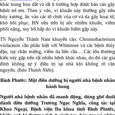
khác trong bùn đất và rất ít trường hợp được báo cáo gây
bệnh trẻ em. Theo y văn, vi khuẩn này thường gây tiêu
hủy xương, ăn vào các tổ chức của cơ và da gây hoại tử,
khó hồi phục. BN nêu trên bị sốc nhiễm khuẩn, viêm
phổi nặng, suy hô hấp do vi khuẩn hiếm gặp này.
TS Nguyễn Thành Nam khuyến cáo: Chromobacterium
violaceum cần phân biệt với Whitmore và các bệnh thủy
đậu, tay chân miệng, viêm da liên cầu… Các tổn thương
kiểu này gặp trên rất nhiều bệnh khác nhau, do đó các gia
đình không tự ý điều trị tại nhà khi không rõ căn
nguyên.
(báo Thanh Niên).
Bình Phước: Một điều dưỡng bị người nhà bệnh nhân
hành hung
Người nhà bệnh nhân đã manh động, dùng ghế đuổi
đánh điều dưỡng Trương Ngọc Nghĩa, công tác tại
Khoa Ngoại, Bệnh viện Đa khoa tỉnh Bình Phước,