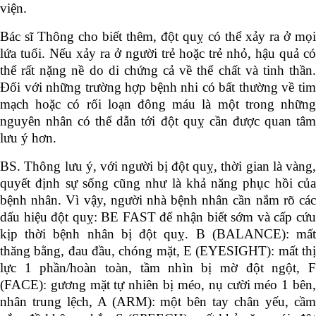
viện.
Bác sĩ Thông cho biết thêm, đột quỵ có thể xảy ra ở mọi
lứa tuổi. Nếu xảy ra ở người trẻ hoặc trẻ nhỏ, hậu quả có
thể rất nặng nề do di chứng cả về thể chất và tinh thần.
Đối với những trường hợp bệnh nhi có bất thường về tim
mạch hoặc có rối loạn đông máu là một trong những
nguyên nhân có thể dẫn tới đột quỵ cần được quan tâm
lưu ý hơn.
BS. Thông lưu ý, với người bị đột quỵ, thời gian là vàng,
quyết định sự sống cũng như là khả năng phục hồi của
bệnh nhân. Vì vậy, người nhà bệnh nhân cần nắm rõ các
dấu hiệu đột quỵ: BE FAST để nhận biết sớm và cấp cứu
kịp thời bệnh nhân bị đột quỵ. B (BALANCE): mất
thăng bằng, đau đầu, chóng mặt, E (EYESIGHT): mất thị
lực 1 phần/hoàn toàn, tầm nhìn bị mờ đột ngột, F
(FACE): gương mặt tự nhiên bị méo, nụ cười méo 1 bên,
nhân trung lệch, A (ARM): một bên tay chân yếu, cầm