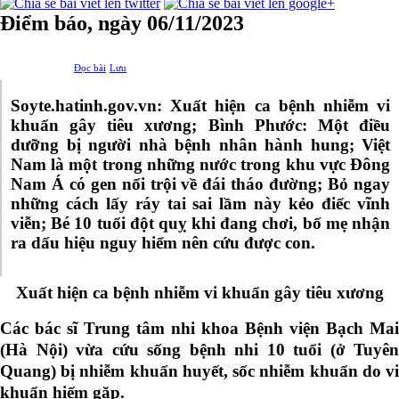
Điểm báo, ngày 06/11/2023
Đọc bài
Lưu
Soyte.hatinh.gov.vn: Xuất hiện ca bệnh nhiễm vi
khuẩn gây tiêu xương;
Bình Phước: Một điều
dưỡng bị người nhà bệnh nhân hành hung; Việt
Nam là một trong những nước trong khu vực Đông
Nam Á có gen nổi trội về đái tháo đường; Bỏ ngay
những cách lấy ráy tai sai lầm này kẻo điếc vĩnh
viễn; Bé 10 tuổi đột quỵ khi đang chơi, bố mẹ nhận
ra dấu hiệu nguy hiểm nên cứu được con.
Xuất hiện ca bệnh nhiễm vi khuẩn gây tiêu xương
Các bác sĩ Trung tâm nhi khoa Bệnh viện Bạch Mai
(Hà Nội) vừa cứu sống bệnh nhi 10 tuổi (ở Tuyên
Quang) bị nhiễm khuẩn huyết, sốc nhiễm khuẩn do vi
khuẩn hiếm gặp.