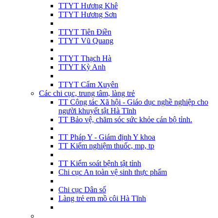
TTYT Hương Khê
TTYT Hương Sơn
TTYT Tiên Điền
TTYT Vũ Quang
TTYT Thạch Hà
TTYT Kỳ Anh
TTYT Cẩm Xuyên
Các chi cục, trung tâm, làng trẻ
TT Công tác Xã hội - Giáo dục nghề nghiệp cho
người khuyết tật Hà Tĩnh
TT Bảo vệ, chăm sóc sức khỏe cán bộ tỉnh.
TT Pháp Y - Giám định Y khoa
TT Kiểm nghiệm thuốc, mp, tp
TT Kiểm soát bệnh tật tỉnh
Chi cục An toàn vệ sinh thực phẩm
Chi cục Dân số
Làng trẻ em mồ côi Hà Tĩnh