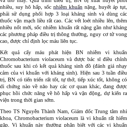
và thở máy. Quá trình điều trị, BN bị xuất huyết phổi
nhiều, suy hô hấp, sốc
nhiễm khuẩn
nặng, huyết áp tụt,
phải sử dụng phối hợp 3 loại kháng sinh và dùng các
thuốc vận mạch liều rất cao. Các vết loét nhiều lên, thêm
nhiều nốt mới, sốc nhiễm khuẩn rất nặng gần như kháng
các phương pháp điều trị thông thường, nguy cơ tử vong
cao, được chỉ định lọc máu liên tục.
Kết quả cấy máu phát hiện BN nhiễm vi khuẩn
Chromobacterium violaceum và được bác sĩ điều chỉnh
thuốc sau khi có kết quả kháng sinh đồ (đánh giá nhạy
cảm của vi khuẩn với kháng sinh). Hiện sau 3 tuần điều
trị, BN có tiến triển rất tốt, tự thở, tiếp xúc tốt, không có
di chứng nào về não hay các cơ quan khác, đang được
phục hồi chức năng về hô hấp và vận động, dự kiến ra
viện trong thời gian sớm.
Theo TS Nguyễn Thành Nam, Giám đốc Trung tâm nhi
khoa, Chromobacterium violaceum là vi khuẩn rất hiếm
gặp.
Vi khuẩn
này thường phân biệt với các vi khuẩ