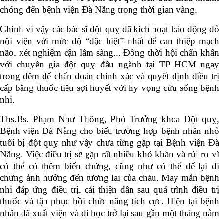
chóng đến bệnh viện Đà Nẵng trong thời gian vàng.
Chính vì vậy các bác sĩ đột quỵ đã kích hoạt báo động đỏ
nội viện với mức độ “đặc biệt” nhất để can thiệp mạch
não, xét nghiệm cận lâm sàng... Đồng thời hội chẩn khẩn
với chuyên gia đột quỵ đầu ngành tại TP HCM ngay
trong đêm để chẩn đoán chính xác và quyết định điều trị
cấp bằng thuốc tiêu sợi huyết với hy vọng cứu sống bệnh
nhi.
Ths.Bs. Phạm Như Thông, Phó Trưởng khoa Đột quỵ,
Bệnh viện Đà Nẵng cho biết, trường hợp bệnh nhân nhỏ
tuổi bị đột quỵ như vậy chưa từng gặp tại Bệnh viện Đà
Nẵng. Việc điều trị sẽ gặp rất nhiều khó khăn và rủi ro vì
có thể có thêm biến chứng, cũng như có thể để lại di
chứng ảnh hưởng đến tương lai của cháu. May mắn bệnh
nhi đáp ứng điều trị, cải thiện dần sau quá trình điều trị
thuốc và tập phục hồi chức năng tích cực. Hiện tại bệnh
nhân đã xuất viện và đi học trở lại sau gần một tháng nằm