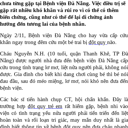
chưa từng gặp tại Bệnh viện Đà Nẵng. Việc điều trị sẽ
gặp rất nhiều khó khăn và rủi ro vì có thể có thêm
biến chứng, cũng như có thể để lại di chứng ảnh
hưởng đến tương lai của bệnh nhân.
Ngày 2/11, Bệnh viện Đà Nẵng cho hay vừa cấp cứu
khẩn ngay trong đêm cứu một bé trai bị
đột quỵ
não.
Cháu Nguyễn N.H. (10 tuổi, quận Thanh Khê, TP Đà
Nẵng) được người nhà đưa đến bệnh viện Đà Nẵng cấp
cứu trong tình trạng lơ mơ, liệt nửa người phải, không nói
được. Gia đình cho biết khi đang chơi cùng bé thì bé nói
đau đầu, sau đó méo miệng, lơ mơ, nói khó nên đưa đến
bệnh viện.
Các bác sĩ tiến hành chụp CT, hội chẩn khẩn. Đây là
trường hợp
đột quỵ trẻ em
rất hiếm gặp, bệnh nhi và
viện có tình trạng yếu nửa người phải tiến triển đến liệt
hoàn toàn và rối loạn tri giác, may mắn duy nhất là gia
đình biết thông tin về bệnh đột quỵ nên đưa cháu nhanh