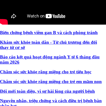
Biến chứng bệnh viêm gan B và cách phòng tránh
Khám sức khỏe toàn dân - Từ chủ trương đến đổi
thay từ cơ sở
Báo cáo kết quả hoạt động ngành Y tế 6 tháng đầu
năm 2026
Chăm sóc sức khỏe răng miệng cho trẻ tiểu học
Chăm sóc sức khỏe răng miệng cho trẻ em mầm non
Đổi mới toàn diện, vì sự hài lòng của người bệnh
Nguyên nhân, triệu chứng và cách điều trị bệnh bàn
chân bẹt