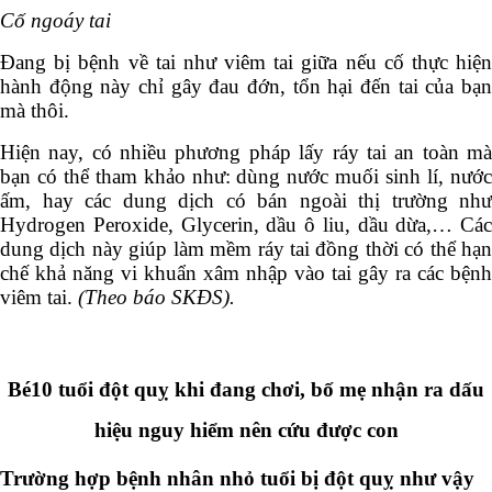
Cố ngoáy tai
Đang bị bệnh về tai như viêm tai giữa nếu cố thực hiện
hành động này chỉ gây đau đớn, tổn hại đến tai của bạn
mà thôi.
Hiện nay, có nhiều phương pháp lấy ráy tai an toàn mà
bạn có thể tham khảo như: dùng nước muối sinh lí, nước
ấm, hay các dung dịch có bán ngoài thị trường như
Hydrogen Peroxide, Glycerin, dầu ô liu, dầu dừa,… Các
dung dịch này giúp làm mềm ráy tai đồng thời có thể hạn
chế khả năng vi khuẩn xâm nhập vào tai gây ra các bệnh
viêm tai.
(Theo báo SKĐS).
Bé10 tuổi đột quỵ khi đang chơi, bố mẹ nhận ra dấu
hiệu nguy hiểm nên cứu được con
Trường hợp bệnh nhân nhỏ tuổi bị đột quỵ như vậy