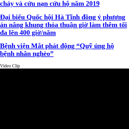
cháy và cứu nạn cứu hộ năm 2019
Đại biểu Quốc hội Hà Tĩnh đồng ý phương
án nâng khung thỏa thuận giờ làm thêm tối
đa lên 400 giờ/năm
Bệnh viện Mắt phát động “Quỹ ủng hộ
bệnh nhân nghèo”
Video Clip