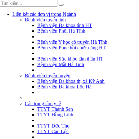
Liên kết các đơn vị trong Ngành
Bệnh viện tuyến tỉnh
Bệnh viện Đa khoa tỉnh HT
Bệnh viện Phổi Hà Tĩnh
Bệnh viện Y học cổ truyền Hà Tĩnh
Bệnh viện Phục hồi chức năng HT
Bệnh viện Sức khỏe tâm thần HT
Bệnh viện Mắt Hà Tĩnh
Bệnh viện tuyến huyện
Bệnh viện Đa khoa thị xã Kỳ Anh
Bệnh viện Đa khoa Lộc Hà
Các trung tâm y tế
TTYT Thành Sen
TTYT Hồng Lĩnh
TTYT Đức Thọ
TTYT Can Lộc