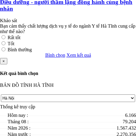
Điều dưỡng - người thầm lặng đồng hành cùng bệnh
nhân
Khảo sát
Bạn cảm thấy chất lượng dịch vụ y tế do ngành Y tế Hà Tĩnh cung cấp
như thế nào?
Rất tốt
Tốt
Bình thường
Bình chọn
Xem kết quả
×
Kết quả bình chọn
BẢN ĐỒ TỈNH HÀ TĨNH
Thống kê truy cập
Hôm nay :
6.166
Tháng 08 :
79.204
Năm 2026 :
1.567.432
Năm trước :
2.270.356