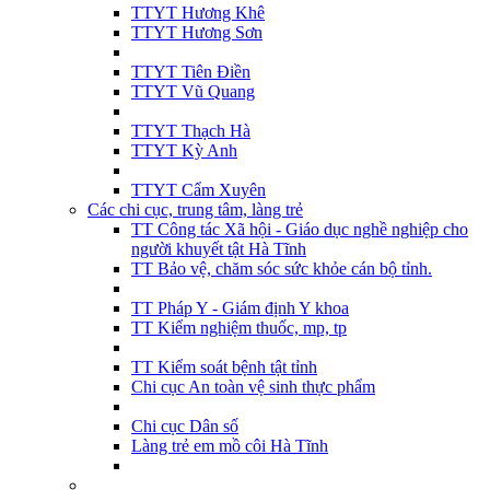
TTYT Hương Khê
TTYT Hương Sơn
TTYT Tiên Điền
TTYT Vũ Quang
TTYT Thạch Hà
TTYT Kỳ Anh
TTYT Cẩm Xuyên
Các chi cục, trung tâm, làng trẻ
TT Công tác Xã hội - Giáo dục nghề nghiệp cho
người khuyết tật Hà Tĩnh
TT Bảo vệ, chăm sóc sức khỏe cán bộ tỉnh.
TT Pháp Y - Giám định Y khoa
TT Kiểm nghiệm thuốc, mp, tp
TT Kiểm soát bệnh tật tỉnh
Chi cục An toàn vệ sinh thực phẩm
Chi cục Dân số
Làng trẻ em mồ côi Hà Tĩnh