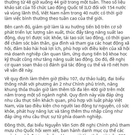
thường từ 48 giờ xuống 44 giờ trong một tuần. Theo số liệu
khảo sát của Tổ chức Lao động Quốc tế ILO đối với 154 nước
và vùng lãnh thổ, Việt Nam nằm trong 40 nước có thời giờ
làm việc bình thường theo tuần cao của thế giới.
Bên cạnh đó, giảm giờ làm là xu hướng tiến bộ trên cơ sở
phát triển lực lượng sản xuất, thúc đẩy tăng năng suất lao
động, duy trì được sức khỏe, tái tạo sức lao động, có thời gian
để chăm sóc bản thân, gia đình và tham gia các hoạt động xã
hội, đảm bảo hài hoà lợi ích, phù hợp với điều kiện của xã hội
mà doanh nghiệp cần quan tâm, ứng dụng tiến bộ khoa học
kỹ thuật cũng như tăng năng suất lao động. Do đó, đề nghị
cơ quan soạn thảo có đánh giá tác động cụ thể và rõ nét hơn
về vấn đề này.
Về quy định làm thêm giờ (Điều 107, dự thảo luật), đại biểu
thống nhất với phương án 2 như Chính phủ trình, nâng
khung thỏa thuận giờ làm thêm tối đa lên 400 giờ trên một
năm trong một số ngành nghề. Quy định này vừa đáp ứng
nhu cầu thực tiễn khách quan, phù hợp với luật pháp Việt
Nam, vừa tạo điều kiện cho người lao động tự nguyện, có sức
khỏe, phát huy năng lực và tăng thêm thu nhập cũng như
đáp ứng nhu cầu thực sự từ phía doanh nghiệp.
Đồng thời, đại biểu Nguyễn Văn Sơn đề nghị Chính phủ tham
mưu cho Quốc hội xem xét, ban hành danh mục cụ thể các