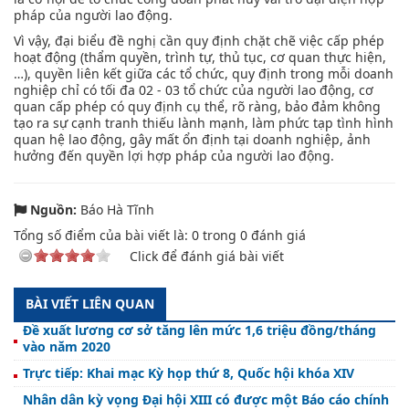
pháp của người lao động.
Vì vậy, đại biểu đề nghị cần quy định chặt chẽ việc cấp phép
hoạt động (thẩm quyền, trình tự, thủ tục, cơ quan thực hiện,
…), quyền liên kết giữa các tổ chức, quy định trong mỗi doanh
nghiệp chỉ có tối đa 02 - 03 tổ chức của người lao động, cơ
quan cấp phép có quy định cụ thể, rõ ràng, bảo đảm không
tạo ra sự cạnh tranh thiếu lành mạnh, làm phức tạp tình hình
quan hệ lao động, gây mất ổn định tại doanh nghiệp, ảnh
hưởng đến quyền lợi hợp pháp của người lao động.
Nguồn:
Báo Hà Tĩnh
Tổng số điểm của bài viết là:
0
trong
0
đánh giá
Click để đánh giá bài viết
BÀI VIẾT LIÊN QUAN
Đề xuất lương cơ sở tăng lên mức 1,6 triệu đồng/tháng
vào năm 2020
Trực tiếp: Khai mạc Kỳ họp thứ 8, Quốc hội khóa XIV
Nhân dân kỳ vọng Đại hội XIII có được một Báo cáo chính