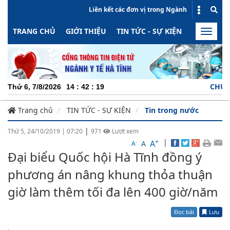
Liên kết các đơn vị trong Ngành
TRANG CHỦ
GIỚI THIỆU
TIN TỨC - SỰ KIỆN
HOẠT ĐỘN
Toggle
naviga
CHUYÊN N
Thứ 6, 7/8/2026
14
:
42
:
19
Trang chủ
TIN TỨC - SỰ KIỆN
Tin trong nước
|
Thứ 5, 24/10/2019
|
07:20
971
Lượt xem
+
|
A
-
A
A
Đại biểu Quốc hội Hà Tĩnh đồng ý
phương án nâng khung thỏa thuận
giờ làm thêm tối đa lên 400 giờ/năm
Đọc bài
Lưu