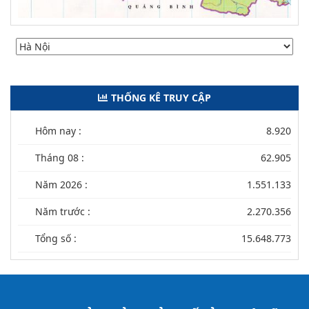
THỐNG KÊ TRUY CẬP
Hôm nay :
8.920
Tháng 08 :
62.905
Năm 2026 :
1.551.133
Năm trước :
2.270.356
Tổng số :
15.648.773