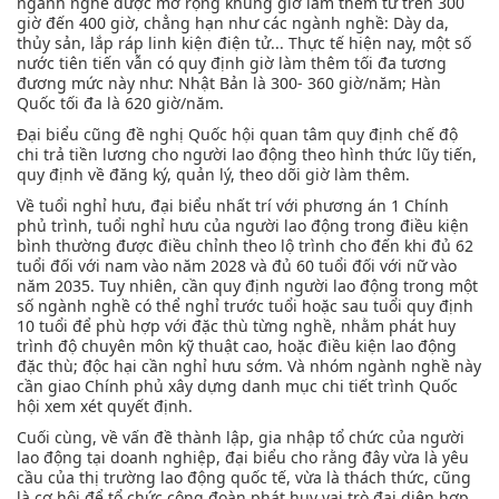
ngành nghề được mở rộng khung giờ làm thêm từ trên 300
giờ đến 400 giờ, chẳng hạn như các ngành nghề: Dày da,
thủy sản, lắp ráp linh kiện điện tử... Thực tế hiện nay, một số
nước tiên tiến vẫn có quy định giờ làm thêm tối đa tương
đương mức này như: Nhật Bản là 300- 360 giờ/năm; Hàn
Quốc tối đa là 620 giờ/năm.
Đại biểu cũng đề nghị Quốc hội quan tâm quy định chế độ
chi trả tiền lương cho người lao động theo hình thức lũy tiến,
quy định về đăng ký, quản lý, theo dõi giờ làm thêm.
Về tuổi nghỉ hưu, đại biểu nhất trí với phương án 1 Chính
phủ trình, tuổi nghỉ hưu của người lao động trong điều kiện
bình thường được điều chỉnh theo lộ trình cho đến khi đủ 62
tuổi đối với nam vào năm 2028 và đủ 60 tuổi đối với nữ vào
năm 2035. Tuy nhiên, cần quy định người lao động trong một
số ngành nghề có thể nghỉ trước tuổi hoặc sau tuổi quy định
10 tuổi để phù hợp với đặc thù từng nghề, nhằm phát huy
trình độ chuyên môn kỹ thuật cao, hoặc điều kiện lao động
đặc thù; độc hại cần nghỉ hưu sớm. Và nhóm ngành nghề này
cần giao Chính phủ xây dựng danh mục chi tiết trình Quốc
hội xem xét quyết định.
Cuối cùng, về vấn đề thành lập, gia nhập tổ chức của người
lao động tại doanh nghiệp, đại biểu cho rằng đây vừa là yêu
cầu của thị trường lao động quốc tế, vừa là thách thức, cũng
là cơ hội để tổ chức công đoàn phát huy vai trò đại diện hợp