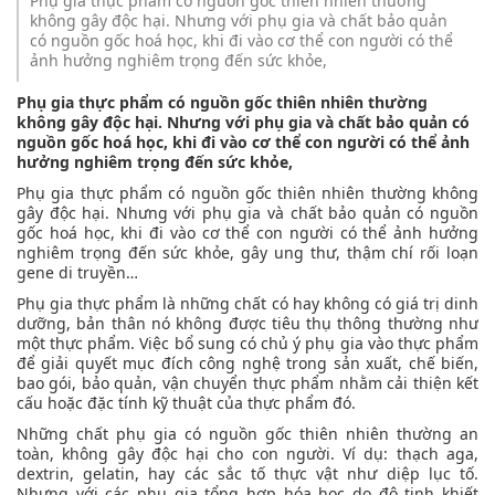
Phụ gia thực phẩm có nguồn gốc thiên nhiên thường
không gây độc hại. Nhưng với phụ gia và chất bảo quản
có nguồn gốc hoá học, khi đi vào cơ thể con người có thể
ảnh hưởng nghiêm trọng đến sức khỏe,
Phụ gia thực phẩm có nguồn gốc thiên nhiên thường
không gây độc hại. Nhưng với phụ gia và chất bảo quản có
nguồn gốc hoá học, khi đi vào cơ thể con người có thể ảnh
hưởng nghiêm trọng đến sức khỏe,
Phụ gia thực phẩm có nguồn gốc thiên nhiên thường không
gây độc hại. Nhưng với phụ gia và chất bảo quản có nguồn
gốc hoá học, khi đi vào cơ thể con người có thể ảnh hưởng
nghiêm trọng đến sức khỏe, gây ung thư, thậm chí rối loạn
gene di truyền…
Phụ gia thực phẩm là những chất có hay không có giá trị dinh
dưỡng, bản thân nó không được tiêu thụ thông thường như
một thực phẩm. Việc bổ sung có chủ ý phụ gia vào thực phẩm
để giải quyết mục đích công nghệ trong sản xuất, chế biến,
bao gói, bảo quản, vận chuyển thực phẩm nhằm cải thiện kết
cấu hoặc đặc tính kỹ thuật của thực phẩm đó.
Những chất phụ gia có nguồn gốc thiên nhiên thường an
toàn, không gây độc hại cho con người. Ví dụ: thạch aga,
dextrin, gelatin, hay các sắc tố thực vật như diệp lục tố.
Nhưng với các phụ gia tổng hợp hóa học do độ tinh khiết