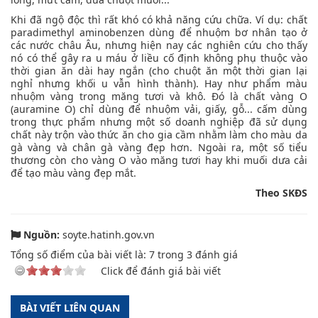
Khi đã ngộ độc thì rất khó có khả năng cứu chữa. Ví dụ: chất
paradimethyl aminobenzen dùng để nhuộm bơ nhân tạo ở
các nước châu Âu, nhưng hiện nay các nghiên cứu cho thấy
nó có thể gây ra u máu ở liều cố định không phụ thuộc vào
thời gian ăn dài hay ngắn (cho chuột ăn một thời gian lại
nghỉ nhưng khối u vẫn hình thành). Hay như phẩm màu
nhuộm vàng trong măng tươi và khô. Đó là chất vàng O
(auramine O) chỉ dùng để nhuộm vải, giấy, gỗ... cấm dùng
trong thực phẩm nhưng một số doanh nghiệp đã sử dụng
chất này trộn vào thức ăn cho gia cầm nhằm làm cho màu da
gà vàng và chân gà vàng đẹp hơn. Ngoài ra, một số tiểu
thương còn cho vàng O vào măng tươi hay khi muối dưa cải
để tạo màu vàng đẹp mắt.
Theo SKĐS
Nguồn:
soyte.hatinh.gov.vn
Tổng số điểm của bài viết là:
7
trong
3
đánh giá
Click để đánh giá bài viết
BÀI VIẾT LIÊN QUAN