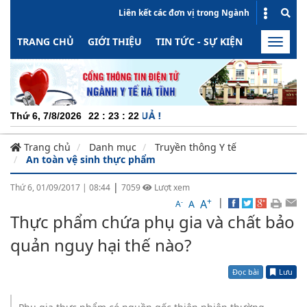
Liên kết các đơn vị trong Ngành
TRANG CHỦ
GIỚI THIỆU
TIN TỨC - SỰ KIỆN
HOẠT ĐỘN
Toggle
naviga
CH
Thứ 6, 7/8/2026
22
:
23
:
22
Trang chủ
Danh mục
Truyền thông Y tế
An toàn vệ sinh thực phẩm
|
Thứ 6, 01/09/2017
|
08:44
7059
Lượt xem
+
|
A
-
A
A
Thực phẩm chứa phụ gia và chất bảo
quản nguy hại thế nào?
Đọc bài
Lưu