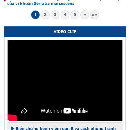
của vi khuẩn Serratia marcescens
1
2
3
4
5
»
»»
VIDEO CLIP
Biến chứng bệnh viêm gan B và cách phòng tránh