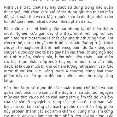
Nitrit và nitrat: Chất này hay được sử dụng trong bảo quản
thịt nguội, thịt xông khói. Nó có tác dụng giữ cho thịt có màu
đỏ, sát khuẩn thịt và cá. Một nguồn khác là do thực phẩm còn
tồn dư quá nhiều nitrat do bón nhiều phân đạm...
Bản thân nitrat thì không gây hại nhưng lại dễ biến thành
nitrit. Nghiên cứu gần đây cho thấy, nitrit kết hợp với các
amin tạo ra nitrosamine là chất gây ung thư thực nghiệm. Khi
vào cơ thể, nitrat chuyển nitrit bởi vi khuẩn đường ruột. Nitrit
chuyển hemoglobin thành methemoglobin, do đó không vận
chuyển được ôxy cho tế bào gây nên các triệu chứng ngộ độc
như nhức đầu, chóng mặt, buồn nôn, tiêu chảy... Bản thân
các loại thực phẩm ướp muối hay ngâm muối như cá muối,
đặc biệt là dưa muối bị khú có hàm lượng nitrosamin cao. Các
nước thuộc khu vực Đông Nam Á thường dùng loại thực
phẩm này có liên quan đến sinh bệnh ung thư ngày càng
tăng.
Hàn the: Được sử dụng để sát khuẩn trong chế biến và bảo
quản thực phẩm, nó còn có thể duy trì màu sắc tươi nguyên
thủy của thịt, cá do nó có khả năng làm giảm tốc độ khử ôxy
của các sắc tố myoglobin trong các sợi cơ của thịt nạc. Đặc
biệt, nó còn làm cứng các mạch peptid nên khả năng phân
hủy protein thành các axit amin chậm đi cũng như làm cứng
các mạch amylose làm cho thực phẩm dẻo, dai và cứng. Các