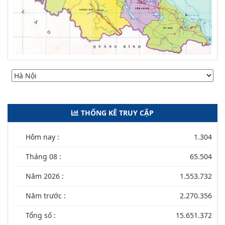
THỐNG KÊ TRUY CẬP
Hôm nay :
1.304
Tháng 08 :
65.504
Năm 2026 :
1.553.732
Năm trước :
2.270.356
Tổng số :
15.651.372