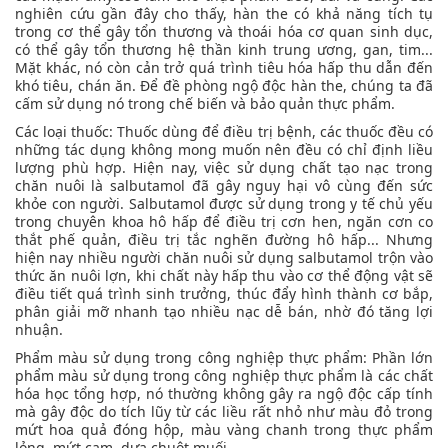
nghiên cứu gần đây cho thấy, hàn the có khả năng tích tụ
trong cơ thể gây tổn thương và thoái hóa cơ quan sinh dục,
có thể gây tổn thương hệ thần kinh trung ương, gan, tim...
Mặt khác, nó còn cản trở quá trình tiêu hóa hấp thu dẫn đến
khó tiêu, chán ăn. Để đề phòng ngộ độc hàn the, chúng ta đã
cấm sử dụng nó trong chế biến và bảo quản thực phẩm.
Các loại thuốc: Thuốc dùng để điều trị bệnh, các thuốc đều có
những tác dụng không mong muốn nên đều có chỉ định liều
lượng phù hợp. Hiện nay, việc sử dụng chất tạo nạc trong
chăn nuôi là salbutamol đã gây nguy hại vô cùng đến sức
khỏe con người. Salbutamol được sử dụng trong y tế chủ yếu
trong chuyên khoa hô hấp để điều trị cơn hen, ngăn cơn co
thắt phế quản, điều trị tắc nghẽn đường hô hấp... Nhưng
hiện nay nhiều người chăn nuôi sử dụng salbutamol trộn vào
thức ăn nuôi lợn, khi chất này hấp thu vào cơ thể động vật sẽ
điều tiết quá trình sinh trưởng, thúc đẩy hình thành cơ bắp,
phân giải mỡ nhanh tạo nhiều nạc dễ bán, nhờ đó tăng lợi
nhuận.
Phẩm màu sử dụng trong công nghiệp thực phẩm: Phần lớn
phẩm màu sử dụng trong công nghiệp thực phẩm là các chất
hóa học tổng hợp, nó thường không gây ra ngộ độc cấp tính
mà gây độc do tích lũy từ các liều rất nhỏ như màu đỏ trong
mứt hoa quả đóng hộp, màu vàng chanh trong thực phẩm
lỏng, mứt cam, dưa chuột muối...