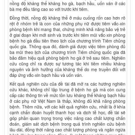
nồng độ kháng thể kháng ho gà, bạch hầu, uốn ván ở các
bà mẹ đều tăng cao so với trước khi tiêm.
Đồng thời, nồng độ kháng thể ở máu cuống rốn cao hơn rõ
rệt ở nhóm trẻ là con của những phụ nữ được tiêm vắc-xin
phòng bệnh khi mang thai, chứng minh khả năng bảo vệ trẻ
ở giai đoạn khi mới sinh và trước khi tiêm mũi vắc-xin phòng
bệnh ho gà đầu tiên theo lịch của chương trình Tiêm chủng
quốc gia. Thông qua đó, đánh giá được việc tiêm phòng đủ
ba mũi theo lịch của chương trình Tiêm chủng quốc gia đã
bảo đảm hiệu quả phòng bệnh ho gà ở trẻ sau tiêm. Nghiên
cứu cũng chỉ ra được sự tương tác khi tiêm nhiều kháng
nguyên và ảnh hưởng của kháng thể do mẹ truyền đối với
đáp ứng vắc-xin bạch hầu và uốn ván.
Kết quả nghiên cứu của đề tài đã mở ra các hướng nghiên
cứu khác, không chỉ tập trung ở bệnh ho gà mà còn cung
cấp các thông tin về mức tồn lưu kháng thể kháng bạch hầu
ở các phụ nữ Việt Nam là thấp, không đủ khả năng phòng
bệnh. Thêm nữa, với các kết quả nghiên cứu, nhất là ở khía
cạnh chẩn đoán huyết thanh học và dịch tễ học, đề tài sẽ
góp phần quan trọng trong việc nâng cao chất lượng chẩn
đoán, giám sát dịch bệnh trong quá trình nghiên cứu bệnh
lâu dài, đồng thời nâng cao chất lượng phòng và ngăn ngừa