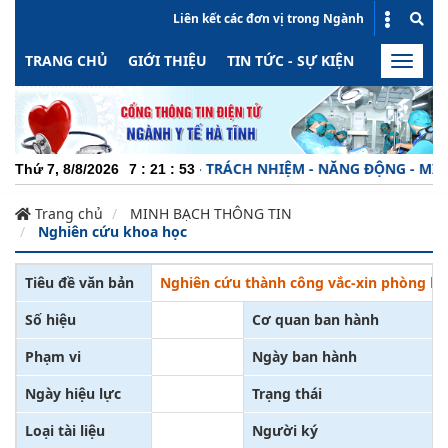
Liên kết các đơn vị trong Ngành
TRANG CHỦ
GIỚI THIỆU
TIN TỨC - SỰ KIỆN
HOẠT ĐỘN
Toggle
naviga
CHUYÊN NGHIỆP - TRÁCH NHIỆM - NĂNG ĐỘNG - MINH BẠC
Thứ 7, 8/8/2026
7
:
21
:
54
Trang chủ
MINH BẠCH THÔNG TIN
Nghiên cứu khoa học
Tiêu đề văn bản
Nghiên cứu thành công vắc-xin phòng ho
Số hiệu
Cơ quan ban hành
Phạm vi
Ngày ban hành
Ngày hiệu lực
Trạng thái
Loại tài liệu
Người ký