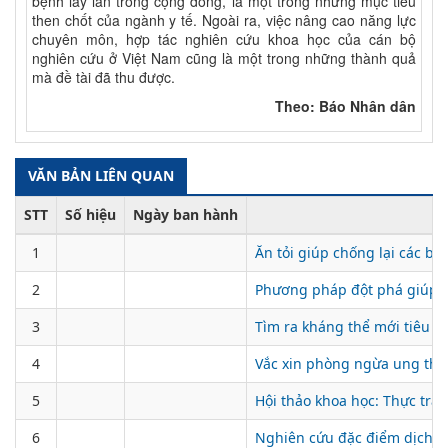
bệnh lây lan trong cộng đồng, là một trong những mục tiêu
then chốt của ngành y tế. Ngoài ra, việc nâng cao năng lực
chuyên môn, hợp tác nghiên cứu khoa học của cán bộ
nghiên cứu ở Việt Nam cũng là một trong những thành quả
mà đề tài đã thu được.
Theo: Báo Nhân dân
VĂN BẢN LIÊN QUAN
STT
Số hiệu
Ngày ban hành
1
Ăn tỏi giúp chống lại các b
2
Phương pháp đột phá giúp n
3
Tìm ra kháng thể mới tiêu d
4
Vắc xin phòng ngừa ung thư
5
Hội thảo khoa học: Thực trạ
6
Nghiên cứu đặc điểm dịch tể