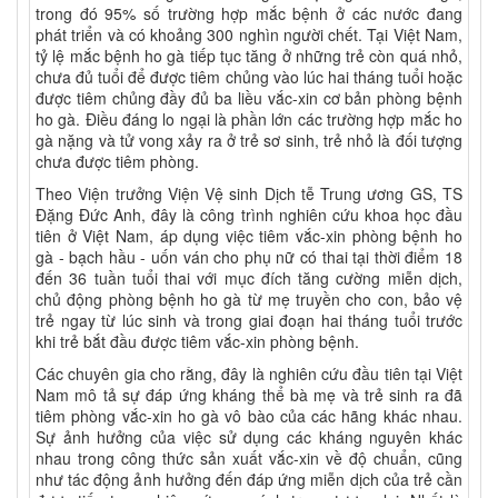
trong đó 95% số trường hợp mắc bệnh ở các nước đang
phát triển và có khoảng 300 nghìn người chết. Tại Việt Nam,
tỷ lệ mắc bệnh ho gà tiếp tục tăng ở những trẻ còn quá nhỏ,
chưa đủ tuổi để được tiêm chủng vào lúc hai tháng tuổi hoặc
được tiêm chủng đầy đủ ba liều vắc-xin cơ bản phòng bệnh
ho gà. Điều đáng lo ngại là phần lớn các trường hợp mắc ho
gà nặng và tử vong xảy ra ở trẻ sơ sinh, trẻ nhỏ là đối tượng
chưa được tiêm phòng.
Theo Viện trưởng Viện Vệ sinh Dịch tễ Trung ương GS, TS
Đặng Đức Anh, đây là công trình nghiên cứu khoa học đầu
tiên ở Việt Nam, áp dụng việc tiêm vắc-xin phòng bệnh ho
gà - bạch hầu - uốn ván cho phụ nữ có thai tại thời điểm 18
đến 36 tuần tuổi thai với mục đích tăng cường miễn dịch,
chủ động phòng bệnh ho gà từ mẹ truyền cho con, bảo vệ
trẻ ngay từ lúc sinh và trong giai đoạn hai tháng tuổi trước
khi trẻ bắt đầu được tiêm vắc-xin phòng bệnh.
Các chuyên gia cho rằng, đây là nghiên cứu đầu tiên tại Việt
Nam mô tả sự đáp ứng kháng thể bà mẹ và trẻ sinh ra đã
tiêm phòng vắc-xin ho gà vô bào của các hãng khác nhau.
Sự ảnh hưởng của việc sử dụng các kháng nguyên khác
nhau trong công thức sản xuất vắc-xin về độ chuẩn, cũng
như tác động ảnh hưởng đến đáp ứng miễn dịch của trẻ cần