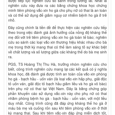
được tiếp tục nghiên cứu so sánh trong tương lai. Nhất là
nghiên cứu này đưa ra các bằng chứng khoa học chứng
minh tiêm phòng vắc-xin ho gà cho phụ nữ có thai là an toàn
và có thể sử dụng để giảm nguy cơ nhiễm bệnh ho gà ở trẻ
nhỏ.
Đây cũng chính là tiền đề để thực hiện các nghiên cứu tiếp
theo trong việc đánh giá ảnh hưởng của nồng độ kháng thể
mẹ đối với trẻ tiêm phòng vắc-xin ho gà toàn tế bào; nghiên
cứu so sánh các loại vắc-xin thương hiệu khác nhau cho bà
mẹ trong thời kỳ mang thai có thể làm sáng tỏ sự khác biệt
về chất lượng và số lượng giữa các kháng thể do bà mẹ sinh
ra.
PGS, TS Hoàng Thị Thu Hà, trưởng nhóm nghiên cứu cho
biết, công trình nghiên cứu mang lại các kết quả có ý nghĩa
khoa học, đã đánh giá được tính an toàn của vắc-xin phòng
ho gà - bạch hầu - uốn ván (là loại vắc-xin hấp phụ, giải độc
tố uốn ván, giải độc tố bạch hầu giảm liều và ho gà vô bào)
trên phụ nữ có thai tại Việt Nam. Đây là bằng chứng góp
phần khuyến cáo sử dụng vắc-xin này cho phụ nữ có thai
nhằm phòng bệnh ho gà - bạch hầu - uốn ván, với một liều
duy nhất. Công trình cũng đã đáp ứng kháng thể ho gà ở
máu bà mẹ và cuống rốn sau khi tiêm phòng vắc-xin ở thời
kỳ mang thai. Sau khi tiêm vắc-xin đáp ứng miễn dịch tốt,