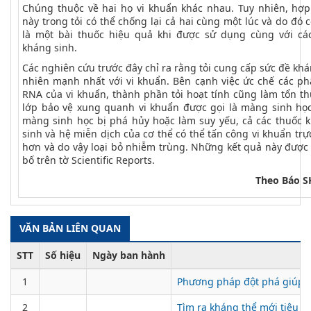
Chúng thuộc về hai họ vi khuẩn khác nhau. Tuy nhiên, hợp
này trong tỏi có thể chống lại cả hai cùng một lúc và do đó c
là một bài thuốc hiệu quả khi được sử dụng cùng với các
kháng sinh.
Các nghiên cứu trước đây chỉ ra rằng tỏi cung cấp sức đề khá
nhiên mạnh nhất với vi khuẩn. Bên cạnh việc ức chế các ph
RNA của vi khuẩn, thành phần tỏi hoạt tính cũng làm tổn t
lớp bảo vệ xung quanh vi khuẩn được gọi là màng sinh học
màng sinh học bị phá hủy hoặc làm suy yếu, cả các thuốc 
sinh và hệ miễn dịch của cơ thể có thể tấn công vi khuẩn trực
hơn và do vậy loại bỏ nhiễm trùng. Những kết quả này được
bố trên tờ Scientific Reports.
Theo Báo 
VĂN BẢN LIÊN QUAN
STT
Số hiệu
Ngày ban hành
1
Phương pháp đột phá giúp n
2
Tìm ra kháng thể mới tiêu d