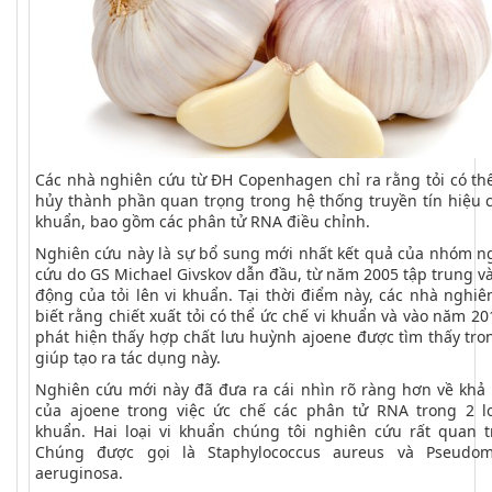
Các nhà nghiên cứu từ ĐH Copenhagen chỉ ra rằng tỏi có th
hủy thành phần quan trọng trong hệ thống truyền tín hiệu c
khuẩn, bao gồm các phân tử RNA điều chỉnh.
Nghiên cứu này là sự bổ sung mới nhất kết quả của nhóm n
cứu do GS Michael Givskov dẫn đầu, từ năm 2005 tập trung và
động của tỏi lên vi khuẩn. Tại thời điểm này, các nhà nghiê
biết rằng chiết xuất tỏi có thể ức chế vi khuẩn và vào năm 20
phát hiện thấy hợp chất lưu huỳnh ajoene được tìm thấy tron
giúp tạo ra tác dụng này.
Nghiên cứu mới này đã đưa ra cái nhìn rõ ràng hơn về khả
của ajoene trong việc ức chế các phân tử RNA trong 2 lo
khuẩn. Hai loại vi khuẩn chúng tôi nghiên cứu rất quan t
Chúng được gọi là Staphylococcus aureus và Pseudo
aeruginosa.