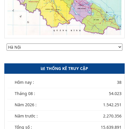
THỐNG KÊ TRUY CẬP
Hôm nay :
38
Tháng 08 :
54.023
Năm 2026 :
1.542.251
Năm trước :
2.270.356
Tổng số :
15.639.891