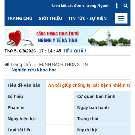
Liên kết các đơn vị trong Ngành
TRANG CHỦ
GIỚI THIỆU
TIN TỨC - SỰ KIỆN
HOẠT ĐỘN
Toggle
naviga
NG ĐỘNG - MINH BẠCH - HIỆU QUẢ !
Thứ 5, 6/8/2026
17
:
14
:
45
Trang chủ
MINH BẠCH THÔNG TIN
Nghiên cứu khoa học
Tiêu đề văn bản
Ăn tỏi giúp chống lại các bệnh nhiễm trù
Số hiệu
Cơ quan ban hành
Phạm vi
Ngày ban hành
Ngày hiệu lực
Trạng thái
Loại tài liệu
Người ký