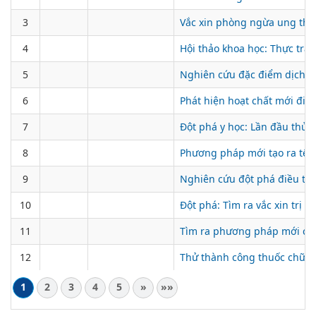
3
Vắc xin phòng ngừa ung thư
4
Hội thảo khoa học: Thực trạ
5
Nghiên cứu đặc điểm dịch tể
6
Phát hiện hoạt chất mới điều
7
Đột phá y học: Lần đầu thử
8
Phương pháp mới tạo ra tế 
9
Nghiên cứu đột phá điều trị 
10
Đột phá: Tìm ra vắc xin trị 
11
Tìm ra phương pháp mới ch
12
Thử thành công thuốc chữa u
1
2
3
4
5
»
»»