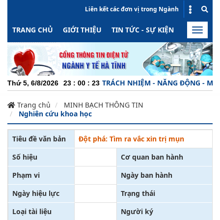
Liên kết các đơn vị trong Ngành
TRANG CHỦ
GIỚI THIỆU
TIN TỨC - SỰ KIỆN
HOẠT ĐỘN
Toggle
naviga
CHUYÊN NGHIỆP - TRÁCH NHIỆM - NĂNG ĐỘNG - MINH BẠ
Thứ 5, 6/8/2026
23
:
00
:
24
Trang chủ
MINH BẠCH THÔNG TIN
Nghiên cứu khoa học
Tiêu đề văn bản
Đột phá: Tìm ra vắc xin trị mụn
Số hiệu
Cơ quan ban hành
Phạm vi
Ngày ban hành
Ngày hiệu lực
Trạng thái
Loại tài liệu
Người ký