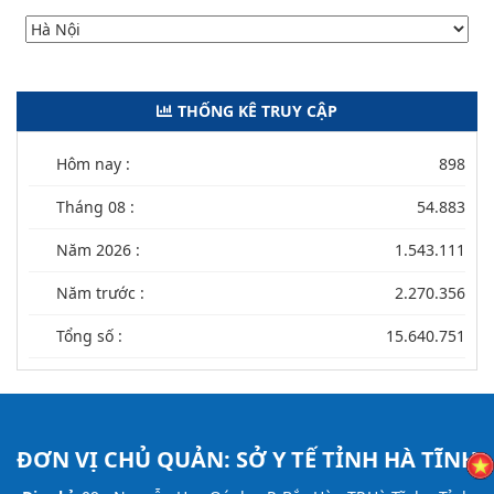
THỐNG KÊ TRUY CẬP
Hôm nay :
898
Tháng 08 :
54.883
Năm 2026 :
1.543.111
Năm trước :
2.270.356
Tổng số :
15.640.751
ĐƠN VỊ CHỦ QUẢN:
SỞ Y TẾ TỈNH HÀ TĨNH