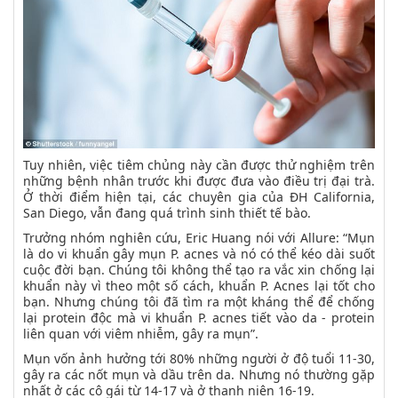
Tuy nhiên, việc tiêm chủng này cần được thử nghiệm trên
những bệnh nhân trước khi được đưa vào điều trị đại trà.
Ở thời điểm hiện tại, các chuyên gia của ĐH California,
San Diego, vẫn đang quá trình sinh thiết tế bào.
Trưởng nhóm nghiên cứu, Eric Huang nói với Allure: “Mụn
là do vi khuẩn gây mụn P. acnes và nó có thể kéo dài suốt
cuộc đời bạn. Chúng tôi không thể tạo ra vắc xin chống lại
khuẩn này vì theo một số cách, khuẩn P. Acnes lại tốt cho
bạn. Nhưng chúng tôi đã tìm ra một kháng thể để chống
lại protein độc mà vi khuẩn P. acnes tiết vào da - protein
liên quan với viêm nhiễm, gây ra mụn”.
Mụn vốn ảnh hưởng tới 80% những người ở độ tuổi 11-30,
gây ra các nốt mụn và dầu trên da. Nhưng nó thường gặp
nhất ở các cô gái từ 14-17 và ở thanh niên 16-19.