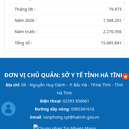
Tháng 08 :
79.973
Năm 2026 :
1.568.201
Năm trước :
2.270.356
Tổng số :
15.665.841
ĐƠN VỊ CHỦ QUẢN:
SỞ Y TẾ TỈNH HÀ TĨNH
Địa chỉ:
09 - Nguyễn Huy Oánh – P. Bắc Hà - TP.Hà Tĩnh - Tỉnh
Hà Tĩnh
Điện thoại:
02393 856661
Đường dây nóng:
0965341616
Email:
vanphong.syt@hatinh.gov.vn