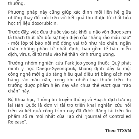
thường.
Phương pháp này cũng giúp xác định mối liên hệ giữa
những thay đổi nói trên với kết quả thu được từ chất hóa
học trị liệu doxorubicin.
Trước đây, việc đưa thuốc vào các khối u não vốn được xem
là thách thức lớn bởi sự hiện diện của "hàng rào máu não"
- một lớp tế bào nội mô đóng vai trò như rào chắn, ngăn
chặn những phần tử nhất định, bao gồm tế bào miễn
dịch, virus, đi từ máu vào hệ thần kinh trung ương.
Trưởng nhóm nghiên cứu Park Joo-yeong thuộc Quỹ phát
minh y học Daegu-Gyeongbuk, khẳng định đây là một
công nghệ mới giúp tăng hiệu quả điều trị bằng cách mở
hàng rào máu não, trong khi nhiều loại thuốc trên thị
trường dược phẩm hiện nay vẫn chưa thể vượt qua "rào
chắn" này.
Bộ Khoa học, Thông tin truyền thông và Hoạch địch tương
lai Hàn Quốc là đơn vị tài trợ triển khai nghiên cứu nói
trên và kết quả công trình này đã được đăng tải trên ấn
phẩm số ra mới nhất của Tạp chí "Journal of Controlled
Release".
Theo TTXVN