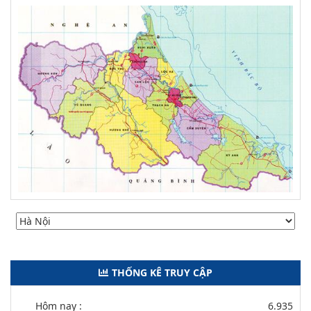
THỐNG KÊ TRUY CẬP
Hôm nay :
6.935