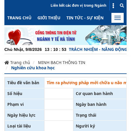
Liên kết các đơn vị trong Ngành
TRANG CHỦ
GIỚI THIỆU
TIN TỨC - SỰ KIỆN
HOẠT ĐỘN
Toggle
naviga
CHUYÊN NGHIỆP - TRÁCH NHIỆM - NĂNG ĐỘNG - MIN
Chủ Nhật, 9/8/2026
13
:
10
:
53
Trang chủ
MINH BẠCH THÔNG TIN
Nghiên cứu khoa học
Tiêu đề văn bản
Tìm ra phương pháp mới chữa u não mà 
Số hiệu
Cơ quan ban hành
Phạm vi
Ngày ban hành
Ngày hiệu lực
Trạng thái
Loại tài liệu
Người ký