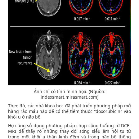
Ảnh chỉ có tính minh họa. (Nguồn:
indexsmart.mirasmart.com)
Theo đó, các nhà khoa học đã phát triển phương pháp mở
hàng rào máu não để có thể tiêm thuốc "doxorubicin" vào
khối u ở não bộ.
Họ cũng sử dụng phương pháp chụp cộng hưởng từ DCE-
MRI để thấy rõ những thay đổi sóng siêu âm hội tụ từ
trong một khối u thần kinh đệm và trong não bộ thông