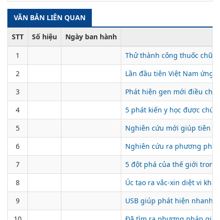
VĂN BẢN LIÊN QUAN
STT
Số hiệu
Ngày ban hành
1
Thử thành công thuốc chữa u
2
Lần đầu tiên Việt Nam ứng d
3
Phát hiện gen mới điều chỉn
4
5 phát kiến y học được chú 
5
Nghiên cứu mới giúp tiên l
6
Nghiên cứu ra phương pháp 
7
5 đột phá của thế giới trong
8
Úc tạo ra vắc-xin diệt vi khu
9
USB giúp phát hiện nhanh vi
10
Đã tìm ra phương pháp giảm