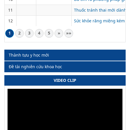
11
Thuốc tránh thai mới dành 
12
Sức khỏe răng miệng kém tă
1
2
3
4
5
»
»»
Thành tựu y học mới
Đề tài nghiên cứu khoa học
VIDEO CLIP