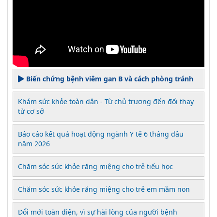
Biến chứng bệnh viêm gan B và cách phòng tránh
Khám sức khỏe toàn dân - Từ chủ trương đến đổi thay
từ cơ sở
Báo cáo kết quả hoạt động ngành Y tế 6 tháng đầu
năm 2026
Chăm sóc sức khỏe răng miệng cho trẻ tiểu học
Chăm sóc sức khỏe răng miệng cho trẻ em mầm non
Đổi mới toàn diện, vì sự hài lòng của người bệnh