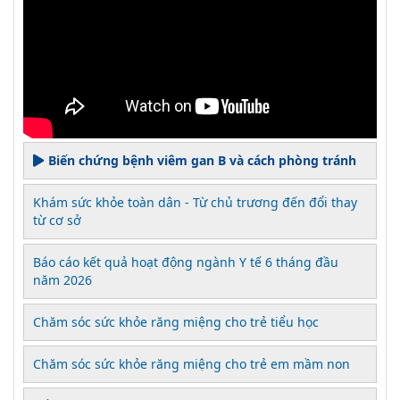
Biến chứng bệnh viêm gan B và cách phòng tránh
Khám sức khỏe toàn dân - Từ chủ trương đến đổi thay
từ cơ sở
Báo cáo kết quả hoạt động ngành Y tế 6 tháng đầu
năm 2026
Chăm sóc sức khỏe răng miệng cho trẻ tiểu học
Chăm sóc sức khỏe răng miệng cho trẻ em mầm non