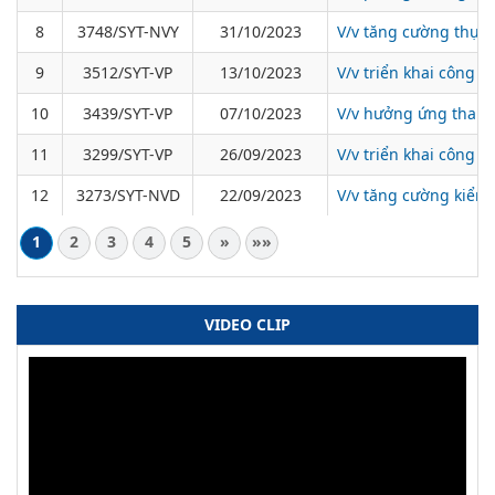
8
3748/SYT-NVY
31/10/2023
V/v tăng cường thực 
9
3512/SYT-VP
13/10/2023
V/v triển khai công t
10
3439/SYT-VP
07/10/2023
V/v hưởng ứng tham g
11
3299/SYT-VP
26/09/2023
V/v triển khai công t
12
3273/SYT-NVD
22/09/2023
V/v tăng cường kiểm 
1
2
3
4
5
»
»»
VIDEO CLIP