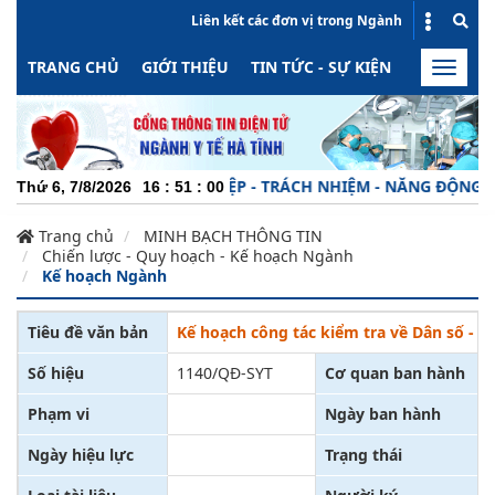
Liên kết các đơn vị trong Ngành
TRANG CHỦ
GIỚI THIỆU
TIN TỨC - SỰ KIỆN
HOẠT ĐỘN
Toggle
naviga
CHUYÊN NGHIỆP - TRÁCH NHIỆM - NĂNG ĐỘNG - MIN
Thứ 6, 7/8/2026
16
:
51
:
00
Trang chủ
MINH BẠCH THÔNG TIN
Chiến lược - Quy hoạch - Kế hoạch Ngành
Kế hoạch Ngành
Tiêu đề văn bản
Kế hoạch công tác kiểm tra về Dân số - P
Số hiệu
1140/QĐ-SYT
Cơ quan ban hành
Phạm vi
Ngày ban hành
Ngày hiệu lực
Trạng thái