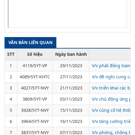
VĂN BẢN LIÊN QUAN
STT
Số hiệu
Ngày ban hành
1
4119/SYT-VP
29/11/2023
V/v phát động toàn d
2
4089/SYT-KHTC
27/11/2023
V/v đề nghị cung cấp
3
4027/SYT-NVY
21/11/2023
V/v triển khai các b
4
3809/SYT-VP
03/11/2023
V/v chủ động ứng phó
5
3928/SYT-NVY
15/11/2023
V/v củng cố hệ thốn
6
3964/SYT-NVY
16/11/2023
V/v tăng cường triển 
7
3837/SYT-NVY
07/11/2023
V/v phòng, chống bệ