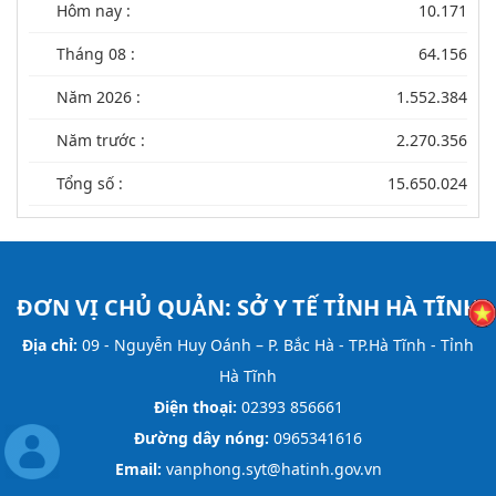
Hôm nay :
10.171
Tháng 08 :
64.156
Năm 2026 :
1.552.384
Năm trước :
2.270.356
Tổng số :
15.650.024
ĐƠN VỊ CHỦ QUẢN:
SỞ Y TẾ TỈNH HÀ TĨNH
Địa chỉ:
09 - Nguyễn Huy Oánh – P. Bắc Hà - TP.Hà Tĩnh - Tỉnh
Hà Tĩnh
Điện thoại:
02393 856661
Đường dây nóng:
0965341616
Email:
vanphong.syt@hatinh.gov.vn